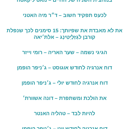
במחצית השניה של החיים – מאט ליקאטה
לכעס תפקיד חשוב – ד״ר מיה האטני
את לא מאבדת את שפיותך
: 15
סימנים לכך שנפלת
קורבן לגַּזְלַיְטִינְג – אלת׳יאה
הגיגי נשמה – שער האריה – רומי וייזר
דוח אנרגיה לחודש אוגוסט – ג׳ניפר הופמן
דוח אנרגיה לחודש יולי – ג׳ניפר הופמן
את
הולכת
ומשתפרת –
דונה
אשוורת׳
להיות לבד – טהליה האנטר
דוח אנרגיה לחודש יוני – ג׳ניפר הופמן