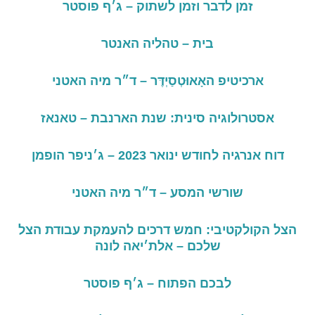
זמן
לדבר
וזמן
לשתוק – ג׳ף פוסטר
בית – טהליה האנטר
ארכיטיפ
האָאוּטְסַיְדֶּר –
ד״ר
מיה
האטני
אסטרולוגיה
סינית
:
שנת
הארנבת – טאנאז
דוח אנרגיה לחודש ינואר 2023 – ג׳ניפר הופמן
שורשי המסע – ד״ר מיה האטני
הצל
הקולקטיבי
:
חמש
דרכים
להעמקת
עבודת
הצל
שלכם – אלת׳יאה לונה
לבכם הפתוח – ג׳ף פוסטר