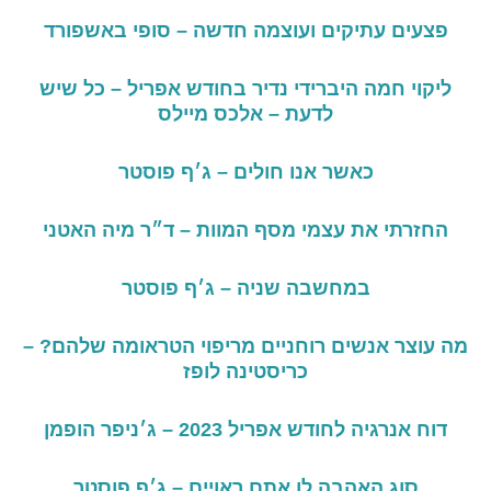
פצעים עתיקים ועוצמה חדשה – סופי באשפורד
ליקוי
חמה
היברידי
נדיר
בחודש
אפריל
–
כל
שיש
לדעת – אלכס מיילס
כאשר אנו חולים – ג׳ף פוסטר
החזרתי
את
עצמי
מסף
המוות –
ד״ר
מיה
האטני
במחשבה שניה – ג׳ף פוסטר
מה עוצר אנשים רוחניים מריפוי הטראומה שלהם? –
כריסטינה לופז
דוח אנרגיה לחודש אפריל 2023 – ג׳ניפר הופמן
סוג
האהבה
לו
אתם
ראויים – ג׳ף פוסטר