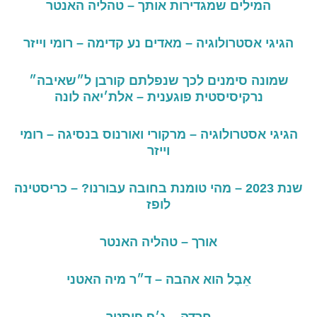
המילים שמגדירות אותך – טהליה האנטר
הגיגי אסטרולוגיה – מאדים נע קדימה – רומי וייזר
שמונה
סימנים
לכך
שנפלתם
קורבן
ל״שאיבה״
נרקיסיסטית
פוגענית –
אלת׳יאה
לונה
הגיגי אסטרולוגיה – מרקורי ואורנוס בנסיגה – רומי
וייזר
שנת
2023 –
מהי
טומנת
בחובה
עבורנו
? –
כריסטינה
לופז
אורך – טהליה האנטר
אֵבֶל
הוא
אהבה –
ד״ר
מיה
האטני