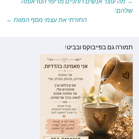
→
מה עוצר אנשים רוחניים מריפוי הטראומה
יווט
שלהם?
החזרתי את עצמי מסף המוות
←
וסטים
תמורה גם בפייבוקס ובביט!