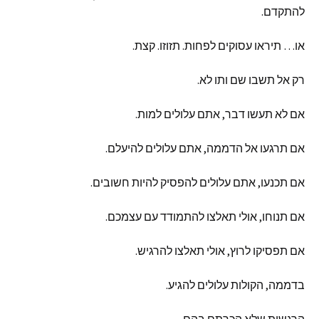
להתקדם
.
או
…
תיראו
עסוקים
לפחות
.
תזוזו
.
קצת
.
רק
אל
תשבו
שם
ותו
לא
.
אם
לא
תעשו
דבר
,
אתם
עלולים
למות
.
אם
תרגעו
אל
הדממה
,
אתם
עלולים
להיעלם
.
אם
תכנעו
,
אתם
עלולים
להפסיק
להיות
חשובים
.
אם
תנוחו
,
אולי
תאלצו
להתמודד
עם
עצמכם
.
אם
תפסיקו
לרוץ
,
אולי
תאלצו
להרגיש
.
בדממה
,
הקולות
עלולים
להגיע
.
הרגשות
שלא
הכרתם
בהם
.