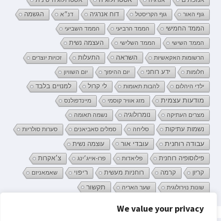
דוח אנרגיה
גוף האור
גוף הקריסטל
דנ״א
הגשמה
הממד החמישי
הממד הרביעי
הממד השביעי
העצמה נשית
הממד השישי
הממד השלישי
השראה
התעלות
הרשומות האקאשיות
זכויות יוצרים
ידע רוחני
חלומות
יום ההיפוך
יום השוויון
לי קרול
ילדי היהלום
להבות תאומות
למנויים בלבד
מודעות עצמית
מזג אוויר קוסמי
מיינדפולנס
נומרולוגיה
מצרים העתיקה
נשמה תאומה
נשמות עתיקות
סליחה
סמלים סאביאנים
סערות סולריות
עובדי אור
עבודה רוחנית
עוצמה נשית
פילוסופיה רוחנית
פליאדות
פרו-אייג׳ינג
צ׳אקרות
קריון
רוחניות מעשית
ריפוי
קרמה
שאמאניזם
תקשור
שונות נוירולוגית
שער האריה
We value your privacy
פרטיות וקובצי Cookie: אתר זה משתמש בקובצי Cookie. המשך השימוש באתר