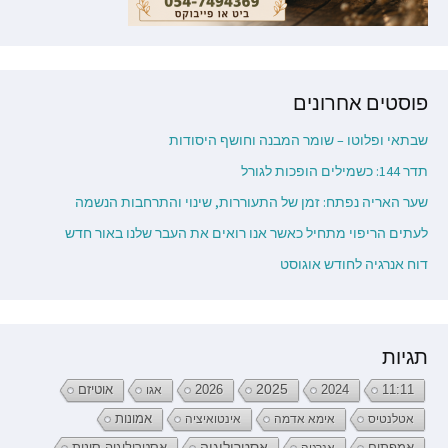
פוסטים אחרונים
שבתאי ופלוטו – שומר המבנה וחושף היסודות
תדר 144: כשמילים הופכות לגורל
שער האריה נפתח: זמן של התעוררות, שינוי והתרחבות הנשמה
לעתים הריפוי מתחיל כאשר אנו רואים את העבר שלנו באור חדש
דוח אנרגיה לחודש אוגוסט
תגיות
2026
2025
2024
11:11
אגו
אוטיזם
אטלנטיס
אימא אדמה
אינטואיציה
אמונות
אמפתים
אסטרולוגיה
אנרגיה
אסטרולוגיה סינית