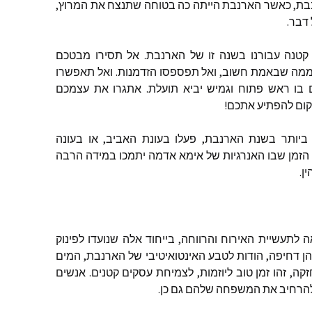
בת
,
כאשר
הארנבת
הייתה
כה
בטוחה
שתנצח
את
המרוץ
,
דבר
.
קטנה
עבורנו
בשנה
זו
של
הארנבת
.
אל
תסירו
מבטכם
מה
שבאמת
חשוב
,
ואל
תפספסו
הזדמנות
.
ואל
תאפשרו
בו
ראש
פתוח
וגמיש
יביא
תועלת
.
אתגרו
את
עצמכם
קום
להפתיע
אתכם
!
ביותר
בשנת
הארנבת
,
פעלו
בעונת
האביב
,
או
בעונה
הזמן
שבו
האנרגיות
של
אימא
אדמה
יתמכו
במידה
הרבה
ין
.
ה
לתעשיית
האירוח
והרווחה
,
בייחוד
אלה
שנועדו
לפינוק
ן
דחיפה
,
הודות
לטבע
האינטואיטיבי
של
הארנבת
,
המים
זקה
,
זהו
זמן
טוב
ליוזמות
,
לצמיחת
עסקים
קטנים
.
אנשים
הרחיב
את
המשפחה
שלהם
גם
כן
.