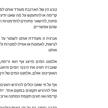
סטיב פא
טבע
הין
של
הארנבת
מעודד
אותנו
לפע
קדימה
או
להתעקש
על
מה
שאנו
יודעי
thways
פתוח
,
להישאר
פתוחים
להזדמנויות
ח
שהם
אפשריים
.
angels
אנרגיה
זו
מעודדת
אותנו
לשמור
על
ר
לגישות
,
לאמונות
או
אפילו
למטרות
ול
פינת ה
אותנו
.
טינה ספ
את ישוע
אלמנט
המים
מייצג
אף
הוא
זרימה
,
שעברה
חווינו
את
היבטי
המים
והיאנג
ג’ון פאין
האוקיינוס
.
אולם
,
אלמנט
המים
של
הין
לי קרול
אף
על
פי
שאנו
יכולים
להרגיש
רגועים
אולי
להרגיש
תקועים
במקום
אחד
.
יית
כותבים 
קדימה
ואז
חווים
תקופת
המתנה
ארוכ
כלל המ
שהתפרסמו
הדבר
נתמך
גם
על
ידי
האסטרולוגיה