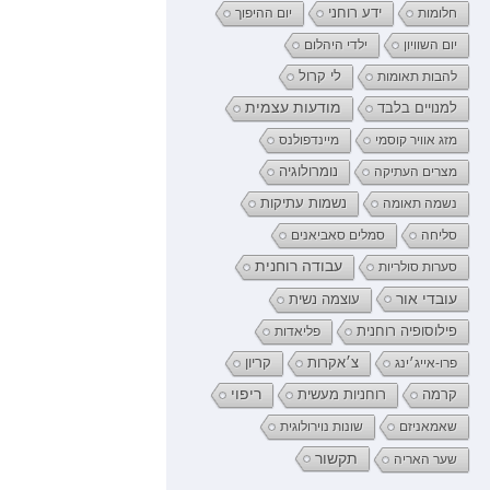
ידע רוחני
חלומות
יום ההיפוך
יום השוויון
ילדי היהלום
לי קרול
להבות תאומות
מודעות עצמית
למנויים בלבד
מזג אוויר קוסמי
מיינדפולנס
נומרולוגיה
מצרים העתיקה
נשמה תאומה
נשמות עתיקות
סליחה
סמלים סאביאנים
עבודה רוחנית
סערות סולריות
עובדי אור
עוצמה נשית
פילוסופיה רוחנית
פליאדות
קריון
פרו-אייג׳ינג
צ׳אקרות
רוחניות מעשית
ריפוי
קרמה
שאמאניזם
שונות נוירולוגית
תקשור
שער האריה