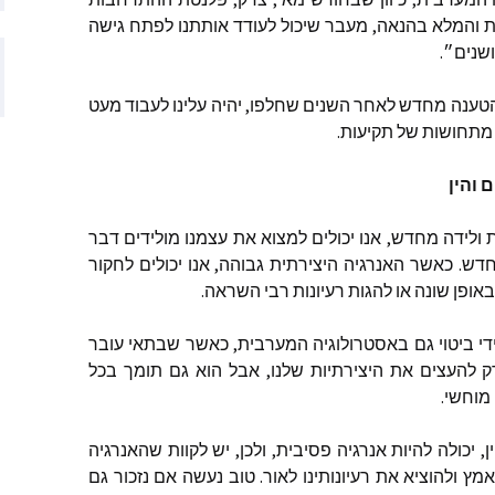
ת
והמלא
בהנאה
,
מעבר
שיכול
לעודד
אותתנו
לפתח
גישה
ם שהתפרסמו
שנים״
.
טענה
מחדש
לאחר
השנים
שחלפו
,
יהיה
עלינו
לעבוד
מעט
ם שהתפרסמו
מתחושות
של
תקיעות
.
ותמיכה
ם
והין
ת
ולידה
מחדש
,
אנו
יכולים
למצוא
את
עצמנו
מולידים
דבר
דש
.
כאשר
האנרגיה
היצירתית
גבוהה
,
אנו
יכולים
לחקור
באופן
שונה
או
להגות
רעיונות
רבי
השראה
.
די
ביטוי
גם
באסטרולוגיה
המערבית
,
כאשר
שבתאי
עובר
ק
להעצים
את
היצירתיות
שלנו
,
אבל
הוא
גם
תומך
בכל
מוחשי
.
ן
,
יכולה
להיות
אנרגיה
פסיבית
,
ולכן
,
יש
לקוות
שהאנרגיה
אמץ
ולהוציא
את
רעיונותינו
לאור
.
טוב
נעשה
אם
נזכור
גם