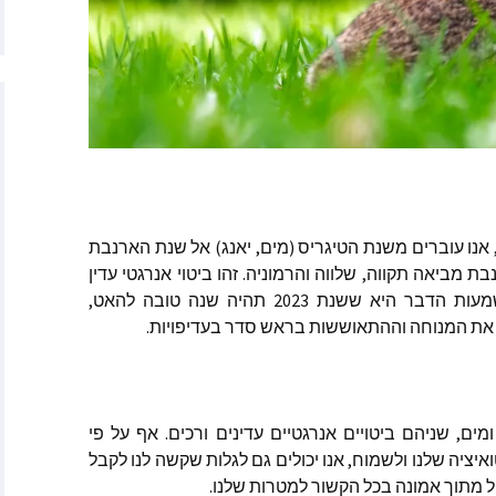
יץ
ר
ה האטני
וורת׳
סליה פן מאתר Starchild
אנו
עוברים
משנת
הטיגריס
(
מים
,
יאנג
)
אל
שנת
הארנבת
האנטר
בת
מביאה
תקווה
,
שלווה
והרמוניה
.
זהו
ביטוי
אנרגטי
עדין
מעות
הדבר
היא
ששנת
2023
תהיה
שנה
טובה
להאט
,
׳רין מאתר
את
המנוחה
וההתאוששות
בראש
סדר
בעדיפויות
.
Empaths Emp
ריב – מתקשרת
, מרים המגדלית
אדמה
ומים
,
שניהם
ביטויים
אנרגטיים
עדינים
ורכים
.
אף
על
פי
איציה
שלנו
ולשמוח
,
אנו
יכולים
גם
לגלות
שקשה
לנו
לקבל
ן – הגיגים
ל
מתוך
אמונה
בכל
הקשור
למטרות
שלנו
.