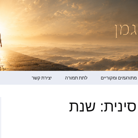
מדר ברגמן
מתורגמים ומקוריים
לתת תמורה
יצירת קשר
גמן – קולי שלי
סינית: שנת
ופמן
ו ברמן
ור למען ההתעלות