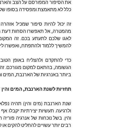
את
הסיפור
המפורסם
על
הצב
והארנ
כלל
לא
מתאמצת
ומפסידה
בסופו
של
זה
יכול
להיות
סיפור
שמכיל
אזהרה
מהמטרה
,
אל
תאפשרו
הסחות
דעת
מ
לאגו
שלכם
לתעתע
בכם
.
זה
המקום
להמשיך
ללמוד
ולהתפתח
,
ואפשרו
לי
כדי
להתקדם
ולהצליח
באופן
הטוב
הגשומה
,
בהתאם
למקום
מגורכם
.
זה
ביותר
באנרגיות
של
הארנבת
,
המים
וה
תחזיות
לשנת
הארנבת
,
המים
והין
שנת
הארנבת
(
מים
והין
)
תהיה
נפלא
ולרגיעה
.
תעשיות
יצירתיות
יקבלו
אף
ה
והין
.
בשל
נוכחות
של
אנרגיה
פוריה
ח
רבים
יותר
עשויים
להחליט
להקים
או
ל