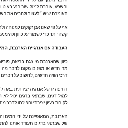
והשפע
,
עוברת
למזל
שור
הנע
באיטיו
המאמרי
האומרת
שיש
״לעצור
ולהריח
את
השו
בשנת 2024
אף
על
פי
שאנו
אכן
זקוקים
למנוחה
ולה
המאמרי
בשנת 2023
קשה
יותר
כדי
לשמור
על
כיוון
ולהימנע
תרומה 
העבודה
עם
אנרגיית
הארנבת
,
המי
כיוון
שהארנבת
מייצגת
בריאה
,
פוריו
מה
חדש
או
מפנים
מקום
לדבר
מה
ח
דרכי
הוויה
חדשים
,
לחשוב
על
דברים
דחיפה
זו
של
אנרגיה
יצירתית
באה
לי
למזל
דגים
.
שבתאי
בדגים
יכול
לא
ר
לקיחת
רעיון
יצירתי
והפיכתו
לדבר
מה
הארנבת
,
המאופיינת
על
ידי
המים
והי
של
שבתאי
בדגים
תעודד
אותנו
להת