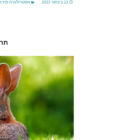
22 בינואר 2023
אסטרולוגיה סינית
ג׳ף פוס
אלכס מ
hplanet
תרג
סטיב ד׳
ליה דיא
ception
trology
כריסטינ
אלת׳יאה
מאתר Lonerwolf
nscious