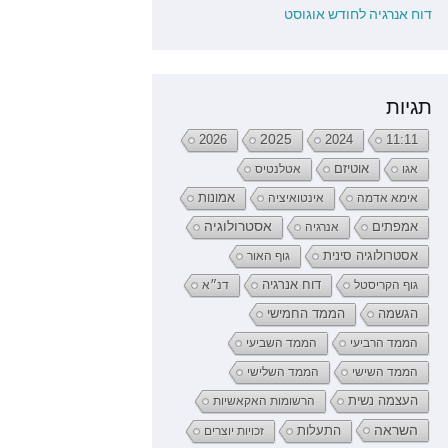
דוח אנרגיה לחודש אוגוסט
תגיות
2026
2025
2024
11:11
אגו
אוטיזם
אטלנטיס
אימא אדמה
אינטואיציה
אמונות
אמפתים
אסטרולוגיה
אנרגיה
אסטרולוגיה סינית
גוף האור
דוח אנרגיה
גוף הקריסטל
דנ״א
הממד החמישי
הגשמה
הממד הרביעי
הממד השביעי
הממד השישי
הממד השלישי
העצמה נשית
הרשומות האקאשיות
השראה
התעלות
זכויות יוצרים