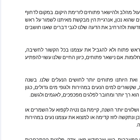
וולינה
ול
מהלב
ולהישאר
פתוחים
לזרימת
היקום
.
במקום
לדחוף
ם
שהוא
נכון
,
אנרגיית
הין
מבקשת
מאיתנו
לשמור
על
ראש
קייט ספרקלי מאתר Spirit
Pa
דשות
ולהרחיב
את
הדעה
שלנו
לגבי
דברים
שאנו
חושבים
מלאני בקלר מאתר ask-
אש
פתוח
ולא
להגביל
את
עצמנו
בכל
הקשור
לחשיבה
,
חלומות
.
אם
נישאר
פתוחים
,
כיוון
החיים
שלנו
עשוי
להפתיע
מסרים הקצרים
ולדינג – מתקשרת
 ואננדה
ואת
היותנו
פתוחים
יותר
לחושים
הנעלים
שלנו
.
בשנה
,
שקשורים
למים
הנעים
במהירות
ולגופי
מים
גדולים
,
כגון
הוא
רך
יותר
ומחובר
לפלגים
מפכפכים
,
לאגמים
ולגשם
.
ושלווים
יותר
השנה
,
קיימת
גם
נטיה
לקפוא
על
השמרים
או
כן
ונתקשה
לזוז
קדימה
או
למצוא
את
עצמנו
נעים
במהירות
וכותבות שונים
ה
.
אמרים
 בשנת 2025
המערבית
,
כיוון
שבחודש
מאי
,
צדק
,
פלנטת
ההתרחבות