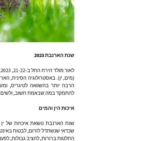
נעמה עצ
רומי וייז
ד״ר מרי
דונה אש
שנת
הארנבת
2023
Global
לאור
מולד
הירח
החל
ב
-21-22, 2023,
טהליה 
(
מים
,
ין
).
באסטרולוגיה
הסינית
,
הארנ
הרבה
יותר
בהשוואה
לטיגריס
,
ומש
דיאן קת
להתמקד
במה
שבאמת
חשוב
,
ולשים
owered
איכות
הין
והמים
פמלה ק
את ישוע
ואימא 
שנת
הארנבת
נושאת
איכויות
של
ין
שכדאי
שנשתדל
לזרום
,
לבטוח
באינטו
ג׳ף בראו
החלטות
ברורות
,
להציב
גבולות
,
לפעו