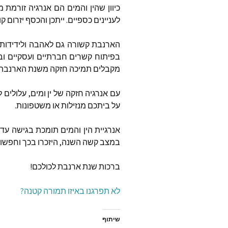
כיוון
שהין
והמים
הם
אנרגיה
זורמת
מ
לעניינים
כספיים
.
ייתכן
והכסף
יזרום
קו
הארנבת
קשורה
גם
לאהבה
ולידידות
בפיתוח
קשרים
חברתיים
ועסקיים
וב
מקבלים
תמיכה
חזקה
משנת
הארנבת
עם
אנרגיה
חזקה
של
ין
ומים
,
עלולים
ל
על
ביתכם
מנזילות
או
משטפונות
.
אנרגיית
הין
והמים
תומכת
בגישה
עדי
במצב
קשה
השנה
,
היזכרו
בכך
וחפשו
ברכות
שנת
ארנבת
לכולכם
!
לא תפרגנו באיזו תמורה קטנה?
שיתוף