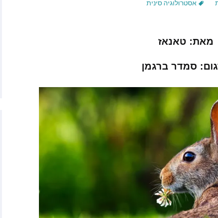
אסטרולוגיה סינית
טר
יילס מאתר
מאת
:
טאנאז
Empat
ום
:
לאנו גרסיה
סמדר
ברגמן
ן – נפש אוטיסטית
Mutual Re
As
ה לופז
 לונה ומטאו סול
טאנאז מאתר Forever
Co