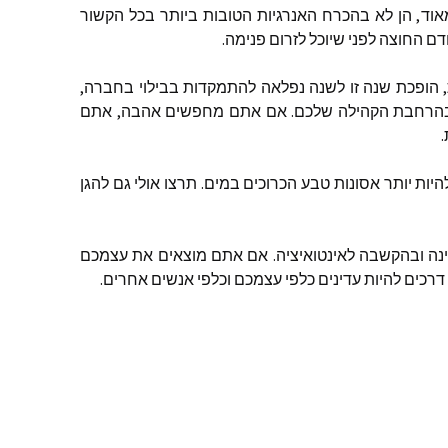
אוד
,
הן
לא
בהכרח
האנרגיות
הטובות
ביותר
בכל
הקשור
דם
החוצה
לפני
שיוכל
לזרום
פנימה
.
,
הופכת
שנה
זו
לשנה
נפלאה
להתמקדות
בבילוי
בחברה
,
הרחבת
הקהילה
שלכם
.
אם
אתם
מחפשים
אהבה
,
אתם
.
היות
יותר
אסונות
טבע
הכרוכים
במים
.
תרצו
אולי
גם
להגן
נה
ובהקשבה
לאינטואיציה
.
אם
אתם
מוצאים
את
עצמכם
דרכים
להיות
עדינים
כלפי
עצמכם
וכלפי
אנשים
אחרים
.