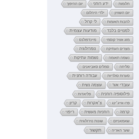
ידע רוחני
חלומות
יום ההיפוך
יום השוויון
ילדי היהלום
לי קרול
להבות תאומות
מודעות עצמית
למנויים בלבד
מזג אוויר קוסמי
מיינדפולנס
נומרולוגיה
מצרים העתיקה
נשמה תאומה
נשמות עתיקות
סליחה
סמלים סאביאנים
עבודה רוחנית
סערות סולריות
עובדי אור
עוצמה נשית
פילוסופיה רוחנית
פליאדות
קריון
פרו-אייג׳ינג
צ׳אקרות
רוחניות מעשית
ריפוי
קרמה
שאמאניזם
שונות נוירולוגית
תקשור
שער האריה