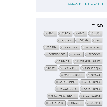
דוח אנרגיה לחודש אוגוסט
תגיות
2026
2025
2024
11:11
אגו
אוטיזם
אטלנטיס
אימא אדמה
אינטואיציה
אמונות
אמפתים
אסטרולוגיה
אנרגיה
אסטרולוגיה סינית
גוף האור
דוח אנרגיה
גוף הקריסטל
דנ״א
הממד החמישי
הגשמה
הממד הרביעי
הממד השביעי
הממד השישי
הממד השלישי
העצמה נשית
הרשומות האקאשיות
השראה
התעלות
זכויות יוצרים