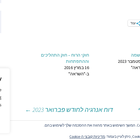
ם שהתפרסמו
עוד
ם שהתפרסמו
ותמיכה
נשמה
חוקי הרוח – חוק התהליכים
וההתפתחות
אה"
16 במרץ 2016
ב-"השראה"
y
e
g
.
דוח אנרגיה לחודש פברואר 2023
←
ת דאנס
מדיניות קובצי ה-Cookie