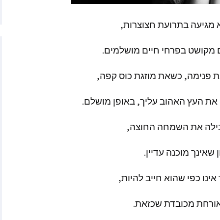
יץ
ר
מגיעה
בתרועת
חצוצרות
,
ה האטני
מקושט
בפרחי
חיים
מושלמים
.
וורת׳
ת
פנימה
,
כשאת
מוזגת
כוס
קפה
,
סליה פן מאתר Starchild
את
העץ
האהוב
עליך
,
באופן
מושלם
.
האנטר
ילה
את
השמחה
החוצה
,
׳רין מאתר
Empaths Emp
ן
שאינך
מוכנה
עדיין
.
ריב – מתקשרת
אינו
כפי
שהוא
חייב
להיות
,
, מרים המגדלית
אדמה
ורחת
מכובדת
שכזאת
.
ן – הגיגים