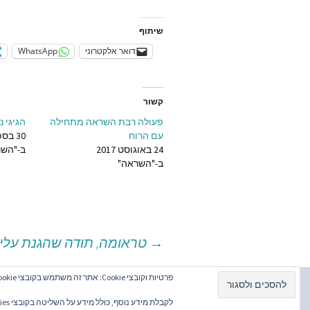
המאמרי
שיתוף
בשנת 2024
דואר אלקטרוני
WhatsApp
המאמרי
בשנת 2023
קשור
תרומה 
פעולה רבת השראה מתחילה
הגיגי 
עם הרוח
30 בספטמבר 2023
24 באוגוסט 2017
ב-"השר
ב-"השראה"
→
טראומה, תודה שהגנת עליי
יווט
פרטיות וקובצי Cookie: אתר זה משתמש בקובצי Cookie. המשך השימוש באתר מהווה את ההסכמה שלך לשימוש בהם.
וסטים
כל הזכויות שמורות לסמדר ברגמן | בניית אתרים
תגי
לקבלת מידע נוסף, כולל מידע על השליטה בקובצי Cookies, ניתן לעיין בעמוד: