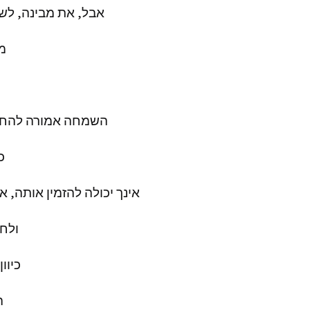
אבל
,
את
מבינה
,
לש
סטיב פא
מ
thways
angels
השמחה
אמורה
להחל
פינת ה
כ
טינה ספ
את ישוע
אינך
יכולה
להזמין
אותה
,
א
ג’ון פאין
ולח
לי קרול
כותבים 
כיוון
כלל המ
ה
שהתפרסמו