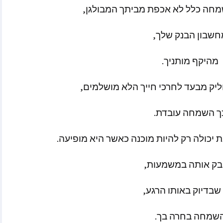
מחה
כלל
לא
אכפת
מביתך
המבולגן
,
וולינה
קייט ספרקלי מאתר Spirit
חשבון
הבנק
שלך
,
Pa
מהיקף
מותניך
.
מלאני בקלר מאתר ask-
יק
מבעד
לחרכי
חייך
הלא
מושלמים
,
מסרים הקצרים
ך
השמחה
עובדת
.
ולדינג – מתקשרת
 ואננדה
ת
יכולה
רק
להיות
מוכנה
כאשר
היא
מופיעה
.
בק
אותה
במשמעות
,
וכותבות שונים
שבדיוק
באותו
הרגע
,
אמרים
שמחה
בחרה
בך
.
 בשנת 2025