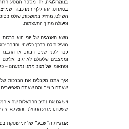
בנומרולוגיה
,
זהו מספר המסע הרוחנ
בטארוט
,
זהו קלף המרכבה
,
שמייצג
המאמרי
בשנת 2024
השולט
,
מחזיק במושכות
,
שולט בסוסים
ופעולה מתוך התעצמות
.
המאמרי
בשנת 2023
נושא האנרגיה של יוני הוא ברכות 
תרומה 
מועילות לנו בדרך כלשהי
,
והדבר יכו
כבר לפני שנים רבות
,
או ההבנה 
וממצבים שלעולם לא יגיבו אליכם בא
ופתאומי של מצב ממנו נמנעתם
–
כג
איך אתם מקבלים את הברכות של
שאתם רוצים ומה שאתם מאפשרים 
ויש גם את נתיב ההתעלות שהוא המ
ששכחנו מדוע התחלנו
.
והוא לא היה 
אנרגיית ה״שבע״ של יוני עוסקת בפ