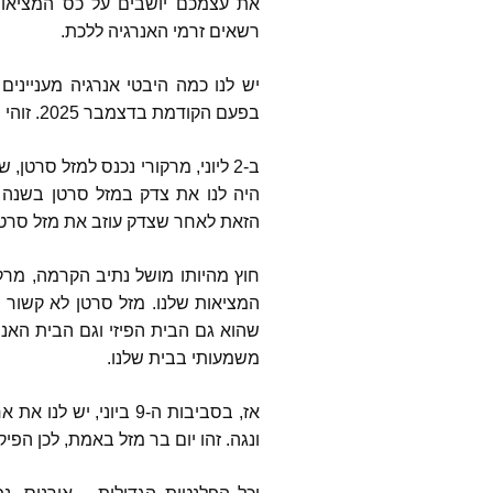
את עצמכם יושבים על כס המציאו
רשאים זרמי האנרגיה ללכת
.
יש לנו כמה היבטי אנרגיה מעניינים ב
בפעם הקודמת בדצמבר
2025.
זוהי
ב
-2
ליוני
,
מרקורי נכנס למזל סרטן
,
שם
היה לנו את צדק במזל סרטן בשנה 
הזאת לאחר שצדק עוזב את מזל סרטן
חוץ מהיותו מושל נתיב הקרמה
,
מרקו
המציאות שלנו
.
מזל סרטן לא קשור 
שהוא גם הבית הפיזי וגם הבית האנר
משמעותי בבית שלנו
.
אז
,
בסביבות ה
-9
ביוני
,
יש לנו את א
ונגה
.
זהו יום בר מזל באמת
,
לכן הפיק