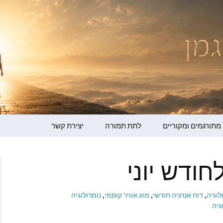
מדר ברגמן
מתורגמים ומקוריים
לתת תמורה
יצירת קשר
גמן – קולי שלי
חודש יוני
ופמן
ו ברמן
וגיה
,
דוח אנרגיה חודשי
,
מזג אוויר קוסמי
,
נומרולוגיה
גיה
ור למען ההתעלות