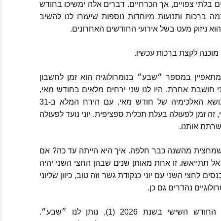
 בלתי צפויים
,
אך הכרחיים
.
דברים אלה ימשיכו בחודש
וולינה
כמה ברכות ותנועות מיוחדות נוספות שיעזרו לנו להשיב
וא ניזוק מעט בשל אירועי החודשים האחרונים
.
קייט ספרקלי מאתר Spirit
Pa
 מוכנה לקצת ברכות עכשיו
.
מלאני בקלר מאתר ask-
תאפיין במספר ״שבע״ בנומרולוגיה הוא זמן לחשבון
י חושבת אחרת
.
היו לנו שני ירחים מלאים בחודש מאי
,
מסרים הקצרים
נושא האלכימיה של חודש מאי
.
עם הירח המלא ב
-31
ולדינג – מתקשרת
,
זה זמן לפעולה בעלת תכלית ספציפית
.
יוני נועד לפעולה
 ואננדה
שרתת אותנו
.
ת שמחצית מהשנה כבר חלפה
.
איך היא הייתה עד כה
?
אם
אל תתייאשו
.
זו אחת מאותן שנים שבהן החצי השני יהיה
כנסים לחצי השני עם יוני כנקודת גשר וזה טוב
,
כיוון שליוני
וכותבות שונים
לוגיים נהדרים גם כן
.
אמרים
החודש השישי בשנת
2026 (1),
נותן לנו ״שבע״
.
 בשנת 2025