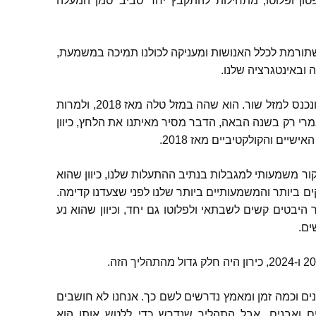
טון ופלוטו
,
מתחילות להתקבץ יחד סביב סמן המעלה
ורמת לכלל האנושות ומעניקה לכולנו תמיכה במשמעת
,
ובאינטגרציה שלנו
.
ונכנס למזל שור
.
הוא שהה במזל טלה מאז
2018,
ולמרות
לגמרי רק בשנה הבאה
,
הדבר מסיר מאיתנו את הלחץ
,
כיוון
האישיים והקולקטיביים מאז
2018.
קור משמעותי למגבלות בנתיב ההתעלות שלנו
,
כיוון שהוא
ים ביותר והמשמעותיים ביותר שלנו לפני שצעדנו קדימה
.
צר היבטים קשים לשבתאי ולפלוטו גם יחד
,
וכיוון שהוא נע
ים
.
ו
-2024,
כירון היה חלק גדול מהתהליך הזה
.
נים וכמה זמן ומאמץ נדרשים לשם כך
.
אנחנו לא חושבים
ם ואבנים
,
אבל התהליך שנדרש כדי ללטש אותן הוא