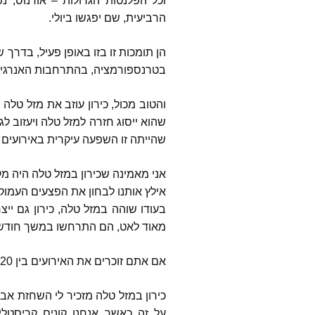
וכל הפלנטות הגדולות
–
אורנוס
,
נפ
הרביעית
,
שם יפגשו ביולי
.
הן תומכות זו בזו באופן פעיל
,
בדרך שת
בטרנספורמציה
,
בהתרחבות האנרגיה 
והטוב מכול
,
כירון עוזב את מזל טלה 
שהוא ייסוג חזרה למזל טלה ויעזוב 
שהייתה זו השפעה עיקרית באירועים 
אני מאמינה שכירון במזל טלה היה מ
אילץ אותנו לבחון את הפצעים העמוק
בעודו שוהה במזל טלה
,
כירון גם יי
מאוד לאט
,
הם התרחשו במשך חודש
אם אתם זוכרים את האירועים בין
2020
כירון במזל טלה מזכיר לי השחזת אב
על זה כאשר אנחנו קונים קריסטלי