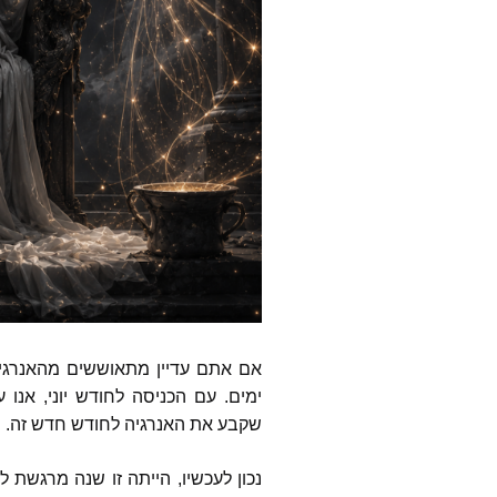
נעמה עצ
רומי וייז
ד״ר מרי
דונה אש
Global
טהליה 
דיאן קת
owered
אם אתם עדיין מתאוששים מהאנרגי
פמלה ק
ימים
.
עם הכניסה לחודש יוני
,
אנו 
את ישוע
ואימא 
שקבע את האנרגיה לחודש חדש זה
.
ג׳ף בראו
נכון לעכשיו
,
הייתה זו שנה מרגשת למ