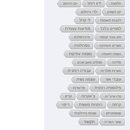
ידע רוחני
חלומות
יום ההיפוך
יום השוויון
ילדי היהלום
לי קרול
להבות תאומות
מודעות עצמית
למנויים בלבד
מזג אוויר קוסמי
מיינדפולנס
נומרולוגיה
מצרים העתיקה
נשמה תאומה
נשמות עתיקות
סליחה
סמלים סאביאנים
עבודה רוחנית
סערות סולריות
עובדי אור
עוצמה נשית
פילוסופיה רוחנית
פליאדות
קריון
פרו-אייג׳ינג
צ׳אקרות
רוחניות מעשית
ריפוי
קרמה
שאמאניזם
שונות נוירולוגית
תקשור
שער האריה