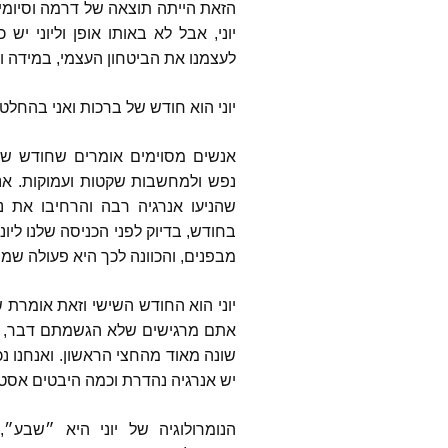
הזאת הייתה תוצאה של דרמה וסיומים
סטיב פא
יוני
,
אבל לא באותו אופן וליוני יש 
לעצמנו את הביטחון העצמי
,
במידה וה
thways
יוני הוא חודש של ברכות ואני בהחלט
angels
אנשים מסוימים אומרים שחודש שמ
נפש ולמחשבות שקטות ועמוקות
.
אנ
פינת ה
שהניעו אנרגיה רבה והרחיבו את 
טינה ספ
בחודש
,
בדיוק לפני הכניסה שלנו ליוני
את ישוע
מבפנים
,
והכוונה לכך היא פעולה שמ
ג’ון פאין
יוני הוא החודש השישי וזאת אומר
אתם מרגישים שלא הגשמתם דבר
,
לי קרול
שונה מאוד מהחצי הראשון
.
ואנחנו נ
כותבים 
יש אנרגיה נהדרת וכמה היבטים אסטרו
כלל המ
הנומרולוגיה של יוני היא ״שבע״
,
שהתפרסמו