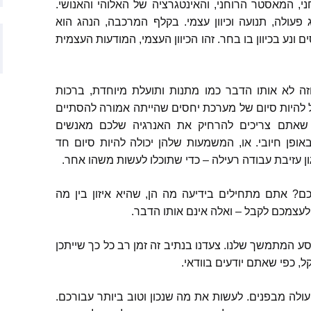
י
,
המאסטר הרוחני
,
והאינטגרציה של האלוהי והאנושי
.
 פעולה
,
תנועה וכיוון עצמי
.
בקלף המרכבה
,
הנהג הוא
ם שהתפרסמו
 ונע בכיוון בו בחר
.
זהו הכיוון העצמי
,
המודעות העצמית
ם שהתפרסמו
וזה לא אותו הדבר כמו מתנות ותועלת מיוחדת
,
ברכות
ותמיכה
ל להיות סיום של מערכת יחסים שהייתה אמורה להסתיים
שאתם צריכים להרחיק את האנרגיה שלכם מאנשים
ופן חיובי
.
או
,
המשמעות שלהן יכולה להיות סיום חד
ון עזיבת עבודה רעילה
–
כדי שתוכלו לעשות משהו אחר
.
כם
?
אתם מתחילים בידיעה מה הן
,
שהיא איזון בין מה
לעצמכם לקבל
–
ואלה אינם אותו הדבר
.
סע המתמשך שלנו
.
צעדנו בנתיב זה זמן רב כל כך שייתכן
קל
,
כפי שאתם יודעים בוודאי
.
עולה מבפנים
.
לעשות את מה שנכון וטוב ביותר עבורכם
.