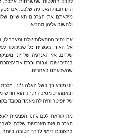
לקבל החלטות שמשרתות אתכם
,
א
התרחבות האנרגיה שלכם
.
אם עסקת
מילאתם את הצרכים האישיים שלכ
ולחשוב עליהן מחדש
.
אם נתיב ההתעלות שלנו ומעבר לו
,
ה
אל האור
,
בעשיית כל שביכולנו לע
שלהם
,
אזי האנרגיה של יוני מעני
בנתיב שנכון עבורו וברכו את עצמכם
שהשקעתם באחרים
.
יוני נקרא כך בשל האלה ג׳ונו
,
מלכת 
ובאמהות
.
מסיבה זו
,
יוני הוא חודש מ
של יופיטר והיה לה מעמד מכובד בק
מה קוראת לכם ג׳ונו הפנימית לעש
הצרכים ואת האנרגיות שלכם
,
לשבת 
ברצונכם דימוי לדרך הטובה ביותר ב