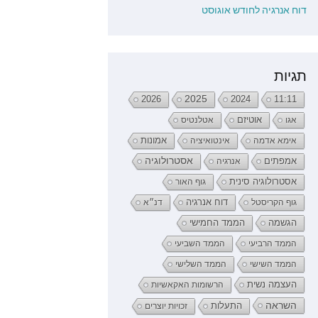
דוח אנרגיה לחודש אוגוסט
תגיות
2026
2025
2024
11:11
אגו
אוטיזם
אטלנטיס
אימא אדמה
אינטואיציה
אמונות
אמפתים
אסטרולוגיה
אנרגיה
אסטרולוגיה סינית
גוף האור
דוח אנרגיה
גוף הקריסטל
דנ״א
הממד החמישי
הגשמה
הממד הרביעי
הממד השביעי
הממד השישי
הממד השלישי
העצמה נשית
הרשומות האקאשיות
השראה
התעלות
זכויות יוצרים