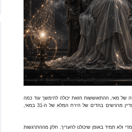
יץ
ר
ה האטני
וורת׳
סליה פן מאתר Starchild
האנטר
׳רין מאתר
Empaths Emp
ה של מאי
,
ההתאוששות הזאת יכולה להימשך עוד כמה
ריב – מתקשרת
עדיין מרגישים בהדים של הירח המלא של ה
-31
במאי
,
, מרים המגדלית
אדמה
ן – הגיגים
די ולא תמיד באופן שיכולנו להעריך
.
חלק מההתרגשות