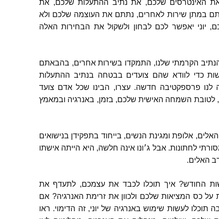
ת האינטרסים שלכם
,
את נתיב ההתעלות שלכם
,
את
ם במתן שירות לאחרים
,
נתתם את העוצמה שלכם ולא
ם
,
יוני יאפשר לכם לבחון ולשקול את הבחירות האלה
נתיב הקרמתי שלנו
,
התמקדו בשירות אחרים
,
בהבאתם
שות כדי לוודא שהם צועדים בבטחה בנתיב ההתעלות
קה לנו פרספקטיבה חדשה
.
עצרו
,
הבינו שכל אדם צועד
,
לטובת השמחה האישית שלכם
,
בזמן
,
באנרגיה ובמאמץ
האלים
,
אלופת ומגינת הנשים
,
בייחוד בתפקידן בנישואים
סורתי לחתונות
.
אבל ג׳ונו אינה חלשה
,
היא הייתה אישתו
רב האלים
.
ות החודש
?
איך תוכלו לכבד את עצמכם
,
לתעדף את
על כס המציאות שלכם ולכוון את זרימת האנרגיה
?
אם
ה תוכלו לעשות שימוש באנרגיה של יוני
,
זה הדימוי
.
ראו