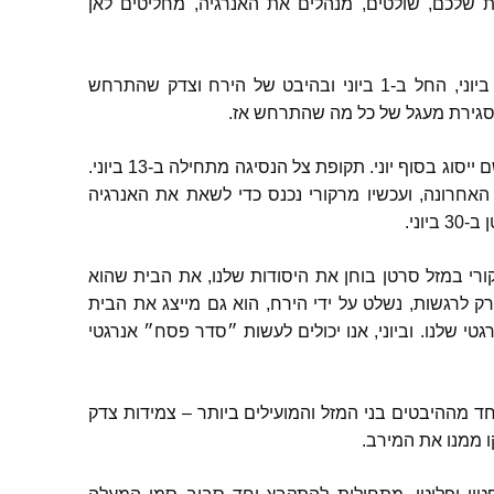
ת שלכם
,
שולטים
,
מנהלים את האנרגיה
,
מחליטים לאן
יוני
,
החל ב
-1
ביוני ובהיבט של הירח וצדק שהתרחש
 סגירת מעגל של כל מה שהתרחש אז
.
 ייסוג בסוף יוני
.
תקופת צל הנסיגה מתחילה ב
-13
ביוני
.
האחרונה
,
ועכשיו מרקורי נכנס כדי לשאת את האנרגיה
 ב
-30
ביוני
.
רי במזל סרטן בוחן את היסודות שלנו
,
את הבית שהוא
רק לרגשות
,
נשלט על ידי הירח
,
הוא גם מייצג את הבית
גטי שלנו
.
וביוני
,
אנו יכולים לעשות ״סדר פסח״ אנרגטי
חד מההיבטים בני המזל והמועילים ביותר
–
צמידות צדק
ו ממנו את המירב
.