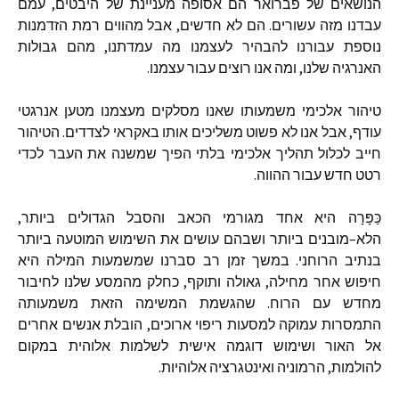
הנושאים
של
פברואר
הם
אסופה
מעניינת
של
היבטים
,
עמם
עבדנו
מזה
עשורים
.
הם
לא
חדשים
,
אבל
מהווים
רמת
הזדמנות
נוספת
עבורנו
להבהיר
לעצמנו
מה
עמדתנו
,
מהם
גבולות
האנרגיה
שלנו
,
ומה
אנו
רוצים
עבור
עצמנו
.
טיהור
אלכימי
משמעותו
שאנו
מסלקים
מעצמנו
מטען
אנרגטי
עודף
,
אבל
אנו
לא
פשוט
משליכים
אותו
באקראי
לצדדים
.
הטיהור
חייב
לכלול
תהליך
אלכימי
בלתי
הפיך
שמשנה
את
העבר
לכדי
רטט
חדש
עבור
ההווה
.
כַּפָּרָה
היא
אחד
מגורמי
הכאב
והסבל
הגדולים
ביותר
,
הלא
–
מובנים
ביותר
ושבהם
עושים
את
השימוש
המוטעה
ביותר
בנתיב
הרוחני
.
במשך
זמן
רב
סברנו
שמשמעות
המילה
היא
חיפוש
אחר
מחילה
,
גאולה
ותוקף
,
כחלק
מהמסע
שלנו
לחיבור
מחדש
עם
הרוח
.
שהגשמת
המשימה
הזאת
משמעותה
התמסרות
עמוקה
למסעות
ריפוי
ארוכים
,
הובלת
אנשים
אחרים
אל
האור
ושימוש
דוגמה
אישית
לשלמות
אלוהית
במקום
להולמות
,
הרמוניה
ואינטגרציה
אלוהיות
.