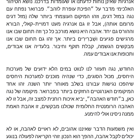
אנרגיות
שאינן
נוחות
לדעתנו
או
שעומדות
בדרכנו
.
נושא
הטיהור
האלכימי
מדבר
על
״הפיכת
עופרת
לזהב״
.
פברואר
נפתח
עם
נגה
במזל
דגים
,
וזהו
המיקום
העוצמתי
ביותר
שלה
(
מזל
דגים
מרומם
אותה
),
אבל
זו
גם
אנרגיה
מעט
דמויית
–
קאלי
,
הבורא
וההורס
גם
יחד
.
אהבה
היא
נושא
מורכב
כל
כך
וזה
תחום
שבו
אנו
מרגישים
פגיעים
ושַׁבְרִירִים
ביותר
.
אך
זהו
גם
תחום
שבו
אנו
מבקשים
הגשמה
,
קבלת
תוקף
וחיבור
.
בלעדיה
אנו
אבודים
,
ותכופות
אנו
אבודים
עמה
.
החודש
,
נגה
תעזור
לנו
לנווט
במים
הלא
ידועים
של
מערכות
היחסים
,
מכול
הסוגים
,
כדי
שנהיה
מוכנים
למערכות
היחסים
שיהפכו
נגישות
עבורנו
בשלב
מאוחר
יותר
השנה
.
זהו
אחד
המיקומים
האנרגטיים
החזקים
ביותר
בפברואר
.
מיקומה
של
נגה
כאן
,
ב״חודש
האהבה״
,
יביא
איכות
רוחנית
למצב
זה
,
אבל
זו
לא
האהבה
הרומנטית
החלומית
שכולנו
מבקשים
,
זו
אהבת
האמת
ממנה
ניסינו
אולי
להימנע
.
ואין
משמעות
הדבר
שאיננו
אהובים
,
לא
ראויים
לאהבה
,
או
לא
יכולים
לקבל
אהבה
,
ההפך
הוא
הנכון
.
זוהי
הקריאה
לפעולה
בנוגע