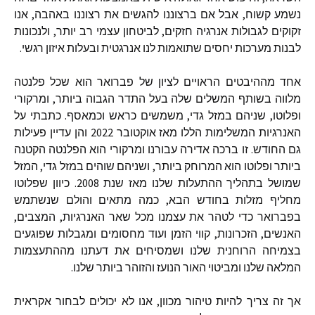
נשמע
קשוח
,
אבל
אם
ברצוננו
להגשים
את
רצוננו
באהבה
,
אנו
זקוקים
לגבולות
אנרגיה
חזקים
,
לביטחון
עצמי
רב
יותר
,
ולנכונות
לבנות
מערכות
יחסים
שתואמות
לנו
אנרגטית
ובעלות
איזון
רגשי
.
אחד
מההיבטים
הראויים
לציון
של
פברואר
הוא
שכל
פלנטה
מלווה
בשותף
המשלים
שלה
בעל
התדר
הגבוה
ביותר
,
ומרקורי
ופלוטו
,
שניהם
במזל
גדי
,
משמשים
כראש
וכמאסף
.
כתבתי
על
האנרגיות
המשלימות
הללו
מאז
אוקטובר
2022
והן
עדיין
פעילות
גם
החודש
.
זו
ברכה
אדירה
עבורנו
ומרקורי
הוא
הפלנטה
הקטנה
ביותר
ופלוטו
הוא
המרוחק
ביותר
,
ושניהם
שוהים
במזל
גדי
,
המזל
שמושל
בתהליך
ההתעלות
שלנו
מאז
שנת
2008.
כיוון
שפלוטו
מחליף
מזלות
בחודש
הבא
,
כמה
מתאים
והולם
שנשתמש
בפברואר
כדי
לטהר
את
עצמנו
מכל
שאר
האנרגיות
,
המצבים
,
האנשים
,
הזכרונות
,
קווי
הזמן
ועוד
מחסומים
ומגבלות
שפוגעים
בצמיחה
הרוחנית
שלנו
ושמסיחים
את
דעתנו
מההתעצמות
המלאה
שלנו
ומביטוי
האור
הנועז
והזוהר
ביותר
שלנו
.
אך
זה
צריך
להיות
טיהור
מכוון
,
אנו
לא
יכולים
לבחור
אקראית