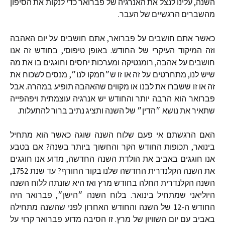
השנה
,
עלינו
לנצל
את
האנרגיה
של
פברואר
כדי
לנקות
את
הסיפון
מהשברים
הרגשיים
של
העבר
.
כאשר
אתם
חושבים
על
פברואר
,
אתם
חושבים
על
יום
האהבה
וזה
המיקוד
העיקרי
של
החודש
.
באופן
טיפוסי
,
בחודש
זה
אנו
חושבים
על
אהבה
,
רומנטיקה
ומערכות
יחסים
וחוגגים
בו
את
מה
שיש
לנו
,
מתחרטים
על
זה
או
זו
ש״חמקו
לנו״
,
מנסים
לשכוח
את
זה
או
זו
ששברו
את
לבנו
או
מקווים
שהאהבה
תופיע
במהרה
.
אבל
פברואר
הוא
הרבה
יותר
והחודש
יש
אנרגיה
עוצמתית
ויפהפייה
שתאיר
את
נושא
״הדין״
של
השנה
ותציג
נתיב
ברור
להתעלות
.
האם
הרגשתם
אי
פעם
שלוח
השנה
שוגה
כאשר
הוא
מתחיל
בינואר
,
תכופות
החודש
הקר
והחשוך
ביותר
בשנה
?
אם
בטבע
אנו
חוגגים
באביב
את
הולדת
השנה
החדשה
,
מדוע
אנו
חוגגים
את
השנה
הקלנדרית
החדשה
שלנו
בקור
החורף
?
עד
שנת
1752,
השנה
הקלנדרית
החלה
בחודש
מרץ
ואז
היא
שונתה
ללוח
השנה
היוליאני
שמתחיל
בינואר
.
בלוח
השנה
״הישן״
,
פברואר
היה
החודש
ה
-12
של
השנה
והחודש
האחרון
לפני
שהשנה
מתחילה
באביב
עם
יום
השוויון
של
מרץ
.
זו
הסיבה
מדוע
פברואר
קרוי
על