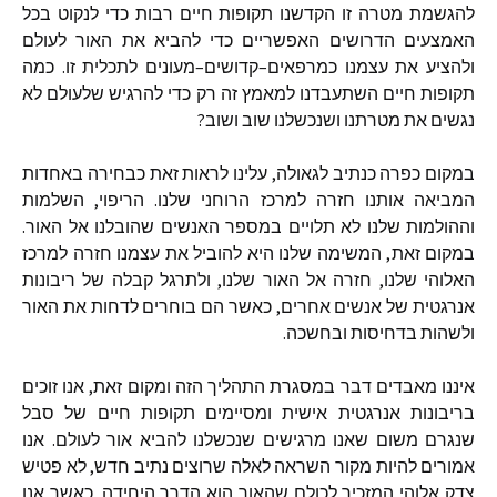
להגשמת
מטרה
זו
הקדשנו
תקופות
חיים
רבות
כדי
לנקוט
בכל
האמצעים
הדרושים
האפשריים
כדי
להביא
את
האור
לעולם
ולהציע
את
עצמנו
כמרפאים
–
קדושים
–
מעונים
לתכלית
זו
.
כמה
תקופות
חיים
השתעבדנו
למאמץ
זה
רק
כדי
להרגיש
שלעולם
לא
נגשים
את
מטרתנו
ושנכשלנו
שוב
ושוב
?
במקום
כפרה
כנתיב
לגאולה
,
עלינו
לראות
זאת
כבחירה
באחדות
המביאה
אותנו
חזרה
למרכז
הרוחני
שלנו
.
הריפוי
,
השלמות
וההולמות
שלנו
לא
תלויים
במספר
האנשים
שהובלנו
אל
האור
.
במקום
זאת
,
המשימה
שלנו
היא
להוביל
את
עצמנו
חזרה
למרכז
האלוהי
שלנו
,
חזרה
אל
האור
שלנו
,
ולתרגל
קבלה
של
ריבונות
אנרגטית
של
אנשים
אחרים
,
כאשר
הם
בוחרים
לדחות
את
האור
ולשהות
בדחיסות
ובחשכה
.
איננו
מאבדים
דבר
במסגרת
התהליך
הזה
ומקום
זאת
,
אנו
זוכים
בריבונות
אנרגטית
אישית
ומסיימים
תקופות
חיים
של
סבל
שנגרם
משום
שאנו
מרגישים
שנכשלנו
להביא
אור
לעולם
.
אנו
אמורים
להיות
מקור
השראה
לאלה
שרוצים
נתיב
חדש
,
לא
פטיש
צדק
אלוהי
המזכיר
לכולם
שהאור
הוא
הדרך
היחידה
.
כאשר
אנו