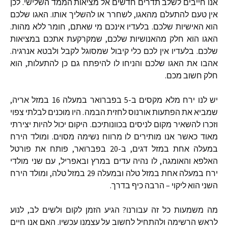
אנו
חייבים
לשלב
תדרים
חדשים
אל
מציאות
הממד
השלישי
.
לכן
אין
טעם
להתעלם
מהאגו
,
לשחרר
או
להשליך
אותו
.
האגו
שלכם
הוא
האישיות
שלכם
.
בלעדיו
אינכם
מי
שאתם
,
חומר
ללא
מהות
.
האגו
הוא
חלק
מהאנושיות
שלכם
,
שמקרקעת
אתכם
במציאות
שלכם
.
בלעדיו
אין
לכם
כלי
קיבול
שמסוגל
לקבל
ולבטא
אנרגיה
.
אהבו
את
האגו
שלכם
והניחו
לו
להיפתח
גם
כן
להתעלות
,
הוא
חלק
חשוב
מכם
.
יש
לנו
ירח
מלא
מקסים
ב
-5
בפברואר
במעלה
16
במזל
אריה
,
שמביא
את
הפתעות
אורנוס
לחזית
הבמה
.
היו
מוכנים
לבלתי
צפוי
וזכרו
להשאיר
מקום
לניסים
בכוונותיכם
.
היקום
יכול
להיות
יצירתי
מאוד
כאשר
אנו
מותירים
לו
מרווח
נשימה
מסוים
.
ומולד
הירח
במעלה
אחת
במזל
דגים
,
ב
-20
בפברואר
,
פותח
את
פורטל
האלפא
והאומגה
,
לו
נהיה
עדים
במרץ
ובאפריל
,
עם
שני
מולדי
ירח
במעלה
אחת
במזל
טלה
ובמעלה
29
במזל
טלה
,
ומולד
הירח
השני
הוא
ליקוי
–
הרבה
כיף
בדרך
.
מה
משמעות
כל
זה
עבורנו
?
הגיע
הזמן
לקום
ולשים
לב
,
לנוע
לראש
הרשימה
ולהתחיל
לחשוב
על
עצמנו
עכשיו
.
האם
אנו
חיים