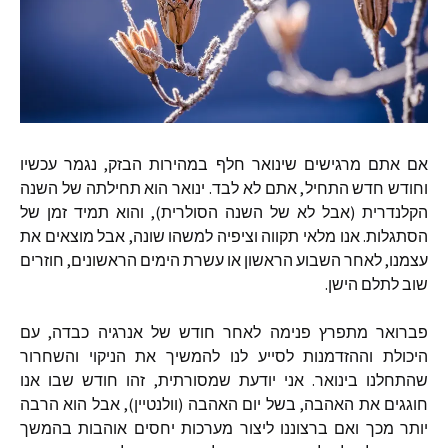
אם
אתם
מרגישים
שינואר
חלף
במהירות
הבזק
,
נגמר
עכשיו
וחודש
חדש
התחיל
,
אתם
לא
לבד
.
ינואר
הוא
תחילתה
של
השנה
הקלנדרית
(
אבל
לא
של
השנה
הסולרית
),
והוא
תמיד
זמן
של
הסתגלות
.
אנו
מלאי
תקווה
וציפיה
למשהו
שונה
,
אבל
מוצאים
את
עצמנו
,
לאחר
השבוע
הראשון
או
עשרת
הימים
הראשונים
,
חוזרים
שוב
לתלם
הישן
.
פברואר
מתפרץ
פנימה
לאחר
חודש
של
אנרגיה
כבדה
,
עם
היכולת
וההזדמנות
לסייע
לנו
להמשיך
את
הניקוי
והשחרור
שהתחלנו
בינואר
.
אני
יודעת
שמסורתית
,
זהו
חודש
שבו
אנו
חוגגים
את
האהבה
,
בשל
יום
האהבה
(
וולנטיין
),
אבל
הוא
הרבה
יותר
מכך
ואם
ברצוננו
ליצור
מערכות
יחסים
אוהבות
בהמשך