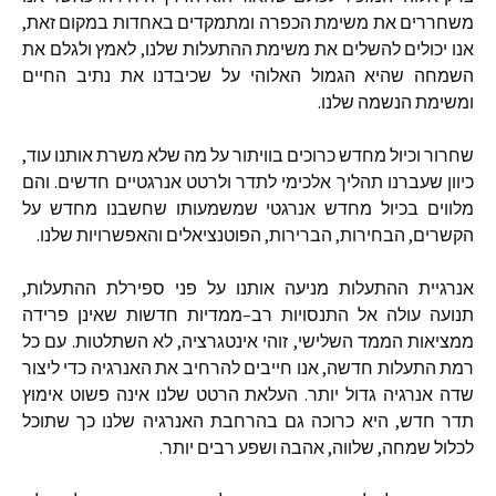
משחררים
את
משימת
הכפרה
ומתמקדים
באחדות
במקום
זאת
,
אנו
יכולים
להשלים
את
משימת
ההתעלות
שלנו
,
לאמץ
ולגלם
את
השמחה
שהיא
הגמול
האלוהי
על
שכיבדנו
את
נתיב
החיים
ומשימת
הנשמה
שלנו
.
שחרור
וכיול
מחדש
כרוכים
בוויתור
על
מה
שלא
משרת
אותנו
עוד
,
כיוון
שעברנו
תהליך
אלכימי
לתדר
ולרטט
אנרגטיים
חדשים
.
והם
מלווים
בכיול
מחדש
אנרגטי
שמשמעותו
שחשבנו
מחדש
על
הקשרים
,
הבחירות
,
הברירות
,
הפוטנציאלים
והאפשרויות
שלנו
.
אנרגיית
ההתעלות
מניעה
אותנו
על
פני
ספירלת
ההתעלות
,
תנועה
עולה
אל
התנסויות
רב
–
ממדיות
חדשות
שאינן
פרידה
ממציאות
הממד
השלישי
,
זוהי
אינטגרציה
,
לא
השתלטות
.
עם
כל
רמת
התעלות
חדשה
,
אנו
חייבים
להרחיב
את
האנרגיה
כדי
ליצור
שדה
אנרגיה
גדול
יותר
.
העלאת
הרטט
שלנו
אינה
פשוט
אימוץ
תדר
חדש
,
היא
כרוכה
גם
בהרחבת
האנרגיה
שלנו
כך
שתוכל
לכלול
שמחה
,
שלווה
,
אהבה
ושפע
רבים
יותר
.