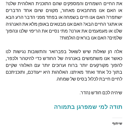
את
החיים
השמחים
והמספקים
שהם
התוכנית
האלוהית
שלנו
?
או
האם
אנו
מתחבאים
מאחור
,
מקווים
שיום
אחד
הדברים
ישתפרו
?
האם
אנו
חיים
בשמחה
או
בפחד
מפני
הדבר
הרע
הבא
או
אתגר
החיים
הבא
?
האם
אנו
מבטאים
באופן
מלא
את
האנרגיה
שלנו
או
מעמעמים
את
אורנו
?
מתי
נסיים
את
הריפוי
שלנו
ונהפוך
שלמים
?
האם
אנו
בוראים
הולמות
?
אלה
הן
שאלות
שיש
לשאול
בפברואר
והתשובות
נגישות
לנו
כאשר
אנו
משתמשים
באנרגיה
של
החודש
כדי
להיטהר
ולכפר
,
להפוך
מקורקעים
יותר
ברוח
וערוכים
יותר
עם
האלוהי
שקיים
בתוך
כל
אחד
ואחד
מאיתנו
.
האלוהות
היא
ייעודכם
,
ותוכניתכם
לחיים
חייבת
לכלול
בסיס
של
שמחה
.
שיהיה
לכם
חודש
נהדר
.
תודה למי שמפרגן בתמורה
שיתוף