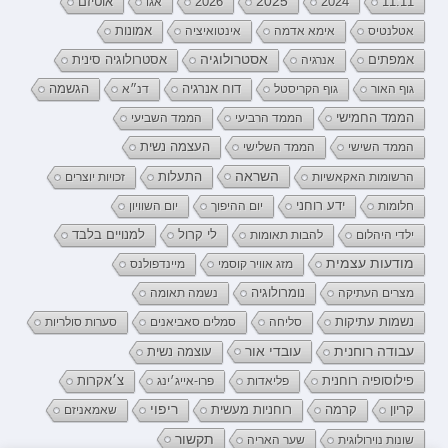
2026
2025
2024
11:11
אגו
אוטיזם
אטלנטיס
אימא אדמה
אינטואיציה
אמונות
אמפתים
אסטרולוגיה
אנרגיה
אסטרולוגיה סינית
דוח אנרגיה
גוף האור
גוף הקריסטל
דנ״א
הגשמה
הממד החמישי
הממד הרביעי
הממד השביעי
העצמה נשית
הממד השישי
הממד השלישי
השראה
התעלות
הרשומות האקאשיות
זכויות יוצרים
ידע רוחני
חלומות
יום ההיפוך
יום השוויון
לי קרול
ילדי היהלום
להבות תאומות
למנויים בלבד
מודעות עצמית
מזג אוויר קוסמי
מיינדפולנס
נומרולוגיה
מצרים העתיקה
נשמה תאומה
נשמות עתיקות
סליחה
סמלים סאביאנים
סערות סולריות
עובדי אור
עבודה רוחנית
עוצמה נשית
פילוסופיה רוחנית
פליאדות
פרו-אייג׳ינג
צ׳אקרות
קריון
רוחניות מעשית
ריפוי
קרמה
שאמאניזם
תקשור
שונות נוירולוגית
שער האריה