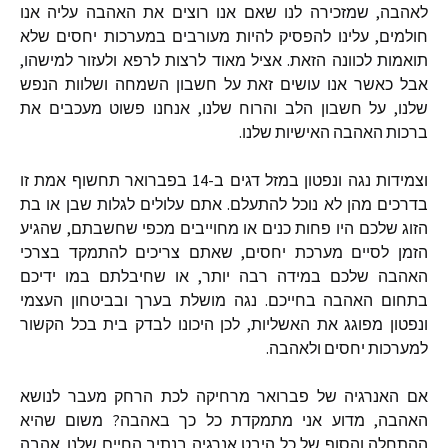
לאהבה
,
שמזכירה
לנו
שאם
אנו
רוצים
את
האהבה
עליה
אנו
חולמים
,
עלינו
להפסיק
להיות
מעורבים
במערכות
יחסים
שלא
תואמות
לכוונה
הזאת
.
אציל
מאוד
לרצות
לרפא
ולעזור
למישהו
,
אבל
כאשר
אנו
עושים
זאת
על
חשבון
השמחה
ושלוות
הנפש
שלנו
,
על
חשבון
הלב
והרוח
שלנו
,
אנחנו
פשוט
מעכבים
את
ברכות
האהבה
האישיות
שלנו
.
וצמידות
נגה
ונפטון
במזל
דגים
ב
-14
בפברואר
תחשוף
אמת
זו
בדרכים
מהן
לא
נוכל
להתעלם
.
אתם
עלולים
לגלות
שבן
או
בת
הזוג
שלכם
היו
פחות
כנים
או
מחוייבים
מכפי
שחשבתם
,
שהגיע
הזמן
לסיים
מערכת
יחסים
,
שאתם
צריכים
להתמקד
בצרכי
האהבה
שלכם
במידה
רבה
יותר
,
או
שחיבלתם
במו
ידיכם
בתחום
האהבה
בחייכם
.
נגה
מושלת
בערך
ובביטחון
העצמי
ונפטון
מפוגג
את
האשליות
,
לכן
היכונו
לבדק
בית
בכל
הקשור
למערכות
יחסים
ולאהבה
.
אם
האנרגיה
של
פברואר
מרחיקה
לכת
הרחק
מעבר
לנושא
האהבה
,
מדוע
אני
מתמקדת
כל
כך
באהבה
?
משום
שהיא
ההתחלה
והסוף
של
כל
היבט
אנרגיה
בנתיב
החיים
שלנו
.
אהבה