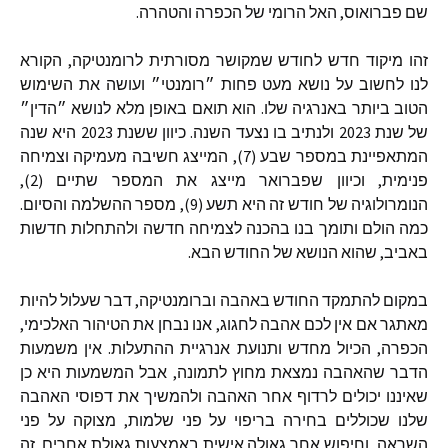
שם
פברואוס
,
האל
הרומי
של
הכפרה
והטהרה
.
זהו
מיקוד
חדש
לחודש
שמקושר
מסורתית
לרומנטיקה
,
הקורא
לנו
לחשוב
על
נושא
מעט
פחות
״רומנטי״
ועושה
את
השימוש
הטוב
ביותר
באנרגיה
שלו
.
הוא
תואם
באופן
מלא
לנושא
״הדין״
של
שנת
2023
ולנתיב
בו
נצעד
השנה
.
כיוון
ששנת
2023
היא
שנה
המתאפיינת
במספר
שבע
(7),
המייצג
חשיבה
מעמיקה
וצמיחה
פנימית
,
וכיוון
שפברואר
מייצג
את
המספר
שתיים
(2),
הנומרולוגיה
של
חודש
זה
היא
תשע
(9),
מספר
ההשלמה
והסיום
.
כמה
הולם
ותומך
בנו
בהכנה
לצמיחה
חדשה
ולהתחלות
חדשות
באביב
,
שהוא
הנושא
של
החודש
הבא
.
במקום
להתמקד
החודש
באהבה
וברומנטיקה
,
דבר
שעלול
להיות
מאתגר
אם
אין
לכם
אהבה
לחגוג
,
אנו
נבחן
את
הטיהור
האלכימי
,
הכפרה
,
הכיול
מחדש
ותנועת
אנרגיית
ההתעלות
.
אין
משמעות
הדבר
שהאהבה
נמצאת
מחוץ
לתמונה
,
אבל
המשמעות
היא
כן
שאיננו
יכולים
לרדוף
אחר
האהבה
ולהמשיך
את
דפוסי
האהבה
שלנו
שכוללים
בחירה
בריפוי
על
פני
שלמות
,
מצוקה
על
פני
השראה
,
וחיפוש
אחר
גאולה
אישית
באמצעות
גאולת
אחרים
.
זה