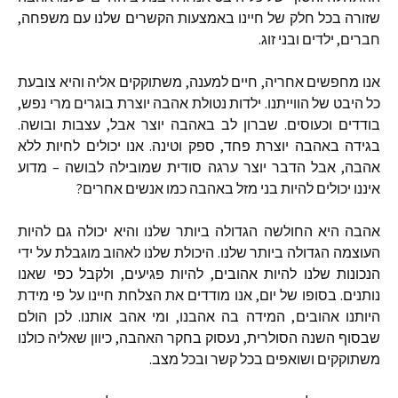
שזורה
בכל
חלק
של
חיינו
באמצעות
הקשרים
שלנו
עם
משפחה
,
חברים
,
ילדים
ובני
זוג
.
אנו
מחפשים
אחריה
,
חיים
למענה
,
משתוקקים
אליה
והיא
צובעת
כל
היבט
של
הווייתנו
.
ילדות
נטולת
אהבה
יוצרת
בוגרים
מרי
נפש
,
בודדים
וכעוסים
.
שברון
לב
באהבה
יוצר
אבל
,
עצבות
ובושה
.
בגידה
באהבה
יוצרת
פחד
,
ספק
וטינה
.
אנו
יכולים
לחיות
ללא
אהבה
,
אבל
הדבר
יוצר
ערגה
סודית
שמובילה
לבושה
–
מדוע
איננו
יכולים
להיות
בני
מזל
באהבה
כמו
אנשים
אחרים
?
אהבה
היא
החולשה
הגדולה
ביותר
שלנו
והיא
יכולה
גם
להיות
העוצמה
הגדולה
ביותר
שלנו
.
היכולת
שלנו
לאהוב
מוגבלת
על
ידי
הנכונות
שלנו
להיות
אהובים
,
להיות
פגיעים
,
ולקבל
כפי
שאנו
נותנים
.
בסופו
של
יום
,
אנו
מודדים
את
הצלחת
חיינו
על
פי
מידת
היותנו
אהובים
,
המידה
בה
אהבנו
,
ומי
אהב
אותנו
.
לכן
הולם
שבסוף
השנה
הסולרית
,
נעסוק
בחקר
האהבה
,
כיוון
שאליה
כולנו
משתוקקים
ושואפים
בכל
קשר
ובכל
מצב
.