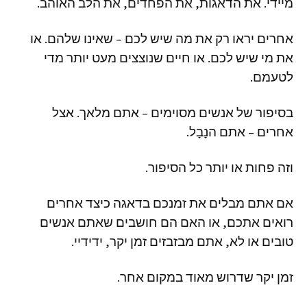
מיידי
.
את
הדאגות
,
את
הפחדים
,
את
הלב
האוהב
.
אחרים
יראו
רק
את
מה
שיש
לכם
–
שאינו
שלהם
.
או
את
מי
שיש
לכם
.
או
חיים
שנוצצים
מעט
יותר
מדי
לטעמם
.
בסיפור
של
אנשים
מסוימים
–
אתם
מלאך
.
אצל
אחרים
–
אתם
הנָבָל
.
וזה
פחות
או
יותר
כל
הסיפור
.
אם
אתם
מבלים
את
זמנכם
בדאגה
כיצד
אחרים
רואים
אתכם
,
או
האם
הם
חושבים
שאתם
אנשים
טובים
או
לא
,
אתם
מבזבזים
זמן
יקר
,
ידידיי
.
זמן
יקר
שדרוש
מאוד
במקום
אחר
.