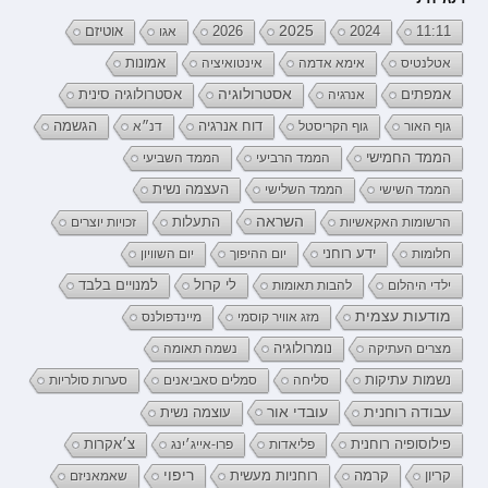
2026
2025
2024
11:11
אגו
אוטיזם
אטלנטיס
אימא אדמה
אינטואיציה
אמונות
אמפתים
אסטרולוגיה
אנרגיה
אסטרולוגיה סינית
דוח אנרגיה
גוף האור
גוף הקריסטל
דנ״א
הגשמה
הממד החמישי
הממד הרביעי
הממד השביעי
העצמה נשית
הממד השישי
הממד השלישי
השראה
התעלות
הרשומות האקאשיות
זכויות יוצרים
ידע רוחני
חלומות
יום ההיפוך
יום השוויון
לי קרול
ילדי היהלום
להבות תאומות
למנויים בלבד
מודעות עצמית
מזג אוויר קוסמי
מיינדפולנס
נומרולוגיה
מצרים העתיקה
נשמה תאומה
נשמות עתיקות
סליחה
סמלים סאביאנים
סערות סולריות
עובדי אור
עבודה רוחנית
עוצמה נשית
פילוסופיה רוחנית
פליאדות
פרו-אייג׳ינג
צ׳אקרות
קריון
רוחניות מעשית
ריפוי
קרמה
שאמאניזם