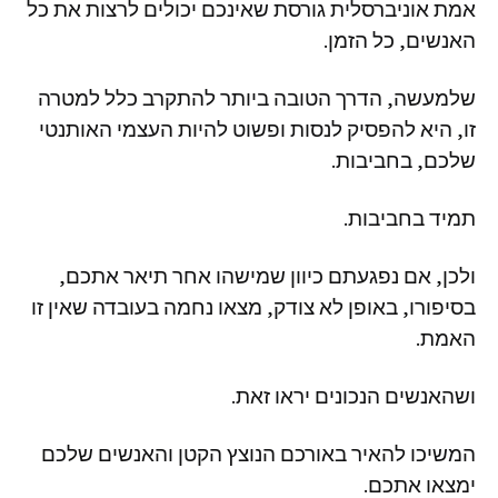
אמת
אוניברסלית
גורסת
שאינכם
יכולים
לרצות
את
כל
האנשים
,
כל
הזמן
.
שלמעשה
,
הדרך
הטובה
ביותר
להתקרב
כלל
למטרה
זו
,
היא
להפסיק
לנסות
ופשוט
להיות
העצמי
האותנטי
שלכם
,
בחביבות
.
תמיד
בחביבות
.
ולכן
,
אם
נפגעתם
כיוון
שמישהו
אחר
תיאר
אתכם
,
בסיפורו
,
באופן
לא
צודק
,
מצאו
נחמה
בעובדה
שאין
זו
האמת
.
ושהאנשים
הנכונים
יראו
זאת
.
המשיכו
להאיר
באורכם
הנוצץ
הקטן
והאנשים
שלכם
ימצאו
אתכם
.