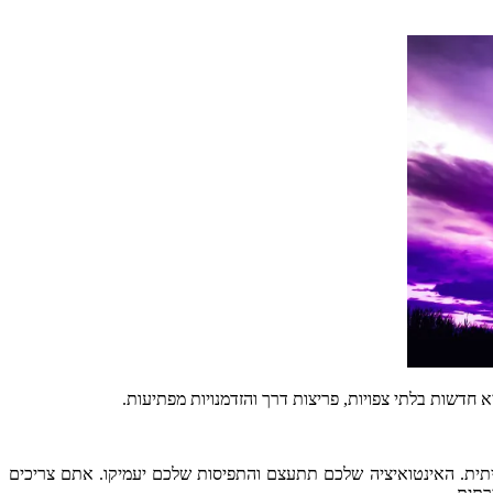
א
חדשות
בלתי
צפויות
,
פריצות
דרך
והזדמנויות
מפתיעות
.
תית
.
האינטואיציה
שלכם
תתעצם
והתפיסות
שלכם
יעמיקו
.
אתם
צריכים