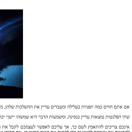
אם
אתם
חווים
כמה
תפניות
בעלילה
ומעבדים
עדיין
את
ההשלכות
שלהן
,
מר
שתי
הפלנטות
נמצאות
עדיין
בנסיגה
,
ומשמעות
הדבר
היא
שמשהו
״ישן״
יכו
אינכם
צריכים
להתאמץ
לשם
כך
,
אך
עליכם
לאפשר
לעצמכם
לקבל
את
ה