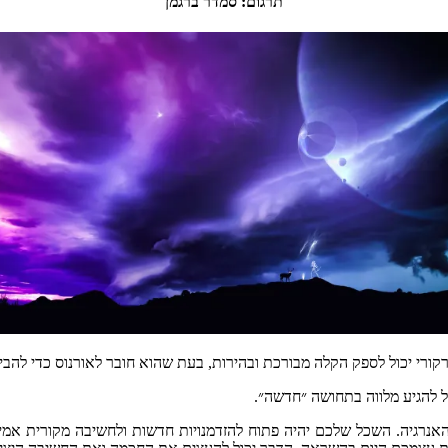
תרגום
:
סמדר
ברגמן
קורי
יכול
לספק
הקלה
מבורכת
ובהירות
,
בעת
שהוא
חובר
לאורנוס
כדי
להבי
ל
להגיע
מלווה
בתחושה
״חדשה״
.
אנרגיה
.
השכל
שלכם
יהיה
פתוח
להזדמנויות
חדשות
ולחשיבה
מקורית
אמי