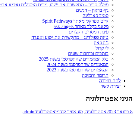
פמלה קריב – מתקשרת את ישוע, מרים המגדלית ואימא אדמ
ג׳ף בראון – הגיגים
סטיב פאוולינה
קייט ספרקלי מאתר Spirit Pathways
מלאני בקלר מאתר ask-angels
פינת המסרים הקצרים
טינה ספולדינג – מתקשרת את ישוע ואננדה
ג’ון פאין
לי קרול
כותבים וכותבות שונים
כלל המאמרים שהתפרסמו בשנת 2025
המאמרים שהתפרסמו בשנת 2024
המאמרים שהתפרסמו בשנת 2023
תרומה ותמיכה
לתת תמורה
יצירת קשר
הגיגי אסטרולוגיה
8 בינואר 2023
אסטרולוגיה
,
מזג אוויר קוסמי
אסטרולוגיה
admin