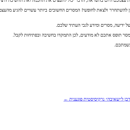
עצמכם
היום
בהשראה
,
הדבר
יכול
להעצים
את
החכמה
ואת
החשיבה
היצי
להשתחרר
ולצאת
לחופשי
!
המסרים
החשובים
ביותר
עשויים
להגיע
מהעצמ
ל
ידיעה
,
מסרים
ומידע
לגבי
העתיד
שלכם
.
סר
תופס
אתכם
לא
מודעים
,
לכן
התמקדו
בחשיבה
ובפתיחות
לקבל
.
שמתכם
.
בן ל״שאיבה״ נרקיסיסטית פוגענית
←