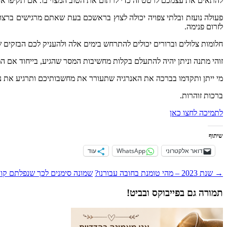
להתאים
את
עצמכם
לרטט
זה
כדי
לרתום
את
הטוב
המצוי
בו
.
אם
תקיפו
את
פעולה
נועזת
ובלתי
צפויה
יכולה
לצוץ
בראשכם
בעת
שאתם
מרגישים
ברצון
לזרום
פנימה
.
חלומות
צלולים
וברורים
יכולים
להתרחש
בימים
אלה
ולהעניק
לכם
הבזקים
ש
זוהי
מתנה
וניתן
יהיה
להתעלם
בקלות
מחשיבות
המסר
שהגיע
,
בייחוד
אם
המ
מי
ייתן
ותקדמו
בברכה
את
האנרגיה
שתעורר
את
מחשבותיכם
ותרגיע
את
נ
ברכות
זוהרות
.
לתמיכה
לחצו
כאן
שיתוף
דואר אלקטרוני
WhatsApp
עוד
ניווט
→
שנת 2023 – מהי טומנת בחובה עבורנו?
שמונה סימנים לכך שנפלתם קור
פוסטים
תמורה גם בפייבוקס ובביט!