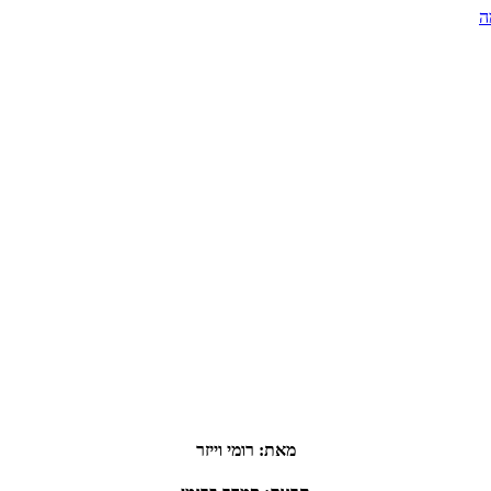
ה
מאת
:
רומי
וייזר