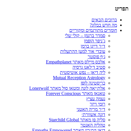
תפריט
תרגום חומרים רוחניים
הבלוג של סמדר ברגמן
דילוג
ברוכים הבאים
לתוכן
מה חדש בבלוג?
חומרים מתורגמים ומקוריים
סמדר ברגמן – קולי שלי
ג’ניפר הופמן
ד״ר דייגו ברמן
עובדי אור למען ההתעלות
ג׳ף פוסטר
אלכס מיילס מאתר Empathplanet
סטיב ד׳לאנו גרסיה
ליה דיאן – נפש אוטיסטית
Mutual Reception Astrology
כריסטינה לופז
אלת׳יאה לונה ומטאו סול מאתר Lonerwolf
טאנאז מאתר Forever Conscious
נעמה עציץ
רומי וייזר
ד״ר מריה האטני
דונה אשוורת׳
סליה פן מאתר Starchild Global
טהליה האנטר
דיאן קת׳רין מאתר Empaths Empowered