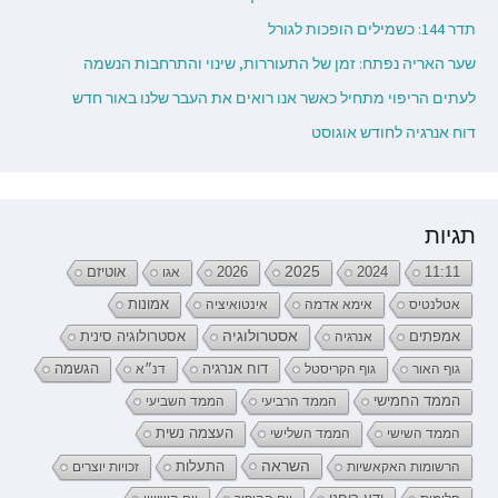
תדר 144: כשמילים הופכות לגורל
שער האריה נפתח: זמן של התעוררות, שינוי והתרחבות הנשמה
לעתים הריפוי מתחיל כאשר אנו רואים את העבר שלנו באור חדש
דוח אנרגיה לחודש אוגוסט
תגיות
2026
2025
2024
11:11
אגו
אוטיזם
אטלנטיס
אימא אדמה
אינטואיציה
אמונות
אמפתים
אסטרולוגיה
אנרגיה
אסטרולוגיה סינית
דוח אנרגיה
גוף האור
גוף הקריסטל
דנ״א
הגשמה
הממד החמישי
הממד הרביעי
הממד השביעי
העצמה נשית
הממד השישי
הממד השלישי
השראה
התעלות
הרשומות האקאשיות
זכויות יוצרים