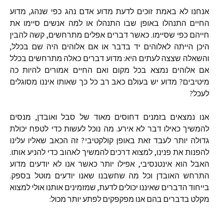
אנחנו
לא
באמת
זוכים
לדעת
מדוע
אדם
נהג
כפי
שנהג
,
מדוע
החיים
התנהלו
באופן
שבו
התנהלו
או
למה
אנשים
סיימו
את
חייהם
כפי
שסיימו
.
כאשר
דברים
אפלים
מתרחשים
,
קשה
להבין
היכן
הייתה
לאלוהים
יד
בדבר
או
אם
אלוהים
היה
שם
בכלל
,
והשאלה
שצצה
לעתים
היא
:
מדוע
דברים
כאלה
מתרחשים
בכלל
אם
אלוהים
נמצא
בכל
מקום
ואם
החיים
אמורים
להיות
כה
מיטיבים
?
מדוע
יש
בעולם
כאב
רב
כל
כך
שאותו
איננו
מסוגלים
לעכל
?
אנו
נמצאים
בזמנים
דחוסים
מאוד
של
סבל
ואובדן
,
מנסים
להמשיך
כאילו
דבר
לא
אירע
.
מה
נוכל
לעשות
כדי
לטפח
יכולת
גדולה
יותר
לעבד
זאת
באופן
קולקטיבי
?
זה
הכאב
שאליו
עלינו
להפנות
את
פנינו
,
למצוא
דרכים
להמשיך
לאהוב
כדי
להניע
אותו
.
האבל
הוא
אינטנסיבי
,
אפילו
יותר
כאשר
אנו
לא
יודעים
מדוע
התרחש
האובדן
וכל
מה
שחשבנו
שאנו
יודעים
מוטל
בספק
.
בייחוד
הדברים
שאיננו
יכולים
לדעת
,
שמזמינים
אותנו
אולי
למצוא
מקלט
בדברים
בהם
אנו
מפקפקים
לפתע
יותר
מכול
: