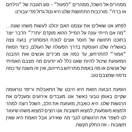
ממהרים
אל
השכל
,
ממהרים
״לפעול״
–
סוג
תגובה
של
״הילחם
או
ברח״
.
מורכבות
התחושות
שלנו
היא
נטל
גדול
מדי
עבורנו
.
לפתע
אנו
שואלים
את
עצמנו
האם
יכולנו
לעשות
משהו
שונה
…
״מה
אם
הייתי
עונה
על
המייל
ההוא
מוקדם
יותר
?
״
הדבר
יוצר
בתוכנו
תחושה
של
חוסר
אונים
לנוכח
המסתורין
.
בועה
צצה
באשליה
שלנו
העוסקת
בדרך
הפעולה
של
העולם
,
כיצד
המוות
״אמור״
להתרחש
,
עד
כמה
אנו
מכירים
אנשים
ואת
ההבנה
המזעזעת
שיכול
להיות
שאנו
כלל
לא
יודעים
מה
מצבם
האמיתי
של
אנשים
או
מה
באמת
מתרחש
בחייהם
,
ואין
זה
משנה
עד
כמה
נדמה
שמצבם
טוב
.
הופעת
הבועה
הזאת
היא
היבט
של
התאבלות
וריפוי
טראומה
שקיים
באופן
טבעי
כאשר
אנו
מעבדים
אירועים
ומעכלים
את
הרגשות
שלנו
.
היא
כואבת
,
מזעזעת
את
הלב
,
השכל
רוצה
למהר
ולמצוא
משמעות
,
למצוא
תשובות
.
אנו
רוצים
למצוא
משהו
שיעזור
לנו
לשפר
את
הרגשתנו
לגבי
מה
שאירע
.
אבל
האמת
היא
שאין
תשובות
–
וזה
החלק
הקשה
.