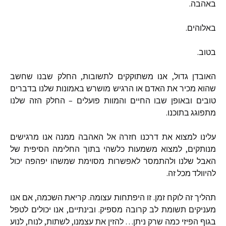
באהבה
.
באלוהים
.
בטוב
.
האובדן
גדול
,
אנו
משתוקקים
לתשובות
,
החלק
שבנו
שחשב
שהוא
מכיר
את
האדם
או
הרגיש
מושרש
באמונות
שלנו
בדברים
טובים
ובאופן
שבו
החיים
והמוות
פועלים
–
החלק
הזה
שלנו
מתפוגג
בתוכנו
.
עלינו
למצוא
את
דרכנו
חזרה
אל
האהבה
ממנה
אנו
מרגישים
מנותקים
,
למצוא
משמעות
כלשהי
בתוך
החלימה
הסיפית
של
האבל
שלנו
ולהתמסר
לאפשרות
מסוימת
שמשהו
יפהפה
יכול
להיוולד
מכל
זה
.
תהליך
זה
לוקח
זמן
.
זו
היפתחות
עצומה
.
קריאת
השכמה
,
אם
אנו
מעניקים
תשומת
לב
קרובה
מספיק
.
ובינתיים
,
אנו
יכולים
לטפל
בגוף
הפיזי
כמה
שרק
ניתן
…
להזין
את
עצמנו
,
לשתות
,
לנוח
,
לנוע