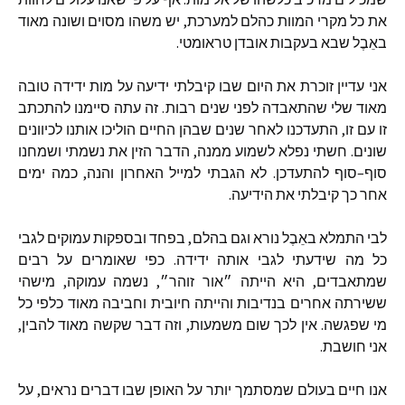
את
כל
מקרי
המוות
כהלם
למערכת
,
יש
משהו
מסוים
ושונה
מאוד
באֵבֶל
שבא
בעקבות
אובדן
טראומטי
.
אני
עדיין
זוכרת
את
היום
שבו
קיבלתי
ידיעה
על
מות
ידידה
טובה
מאוד
שלי
שהתאבדה
לפני
שנים
רבות
.
זה
עתה
סיימנו
להתכתב
זו
עם
זו
,
התעדכנו
לאחר
שנים
שבהן
החיים
הוליכו
אותנו
לכיוונים
שונים
.
חשתי
נפלא
לשמוע
ממנה
,
הדבר
הזין
את
נשמתי
ושמחנו
סוף
–
סוף
להתעדכן
.
לא
הגבתי
למייל
האחרון
והנה
,
כמה
ימים
אחר
כך
קיבלתי
את
הידיעה
.
לבי
התמלא
באֵבֶל
נורא
וגם
בהלם
,
בפחד
ובספקות
עמוקים
לגבי
כל
מה
שידעתי
לגבי
אותה
ידידה
.
כפי
שאומרים
על
רבים
שמתאבדים
,
היא
הייתה
״אור
זוהר״
,
נשמה
עמוקה
,
מישהי
ששירתה
אחרים
בנדיבות
והייתה
חיובית
וחביבה
מאוד
כלפי
כל
מי
שפגשה
.
אין
לכך
שום
משמעות
,
וזה
דבר
שקשה
מאוד
להבין
,
אני
חושבת
.
אנו
חיים
בעולם
שמסתמך
יותר
על
האופן
שבו
דברים
נראים
,
על