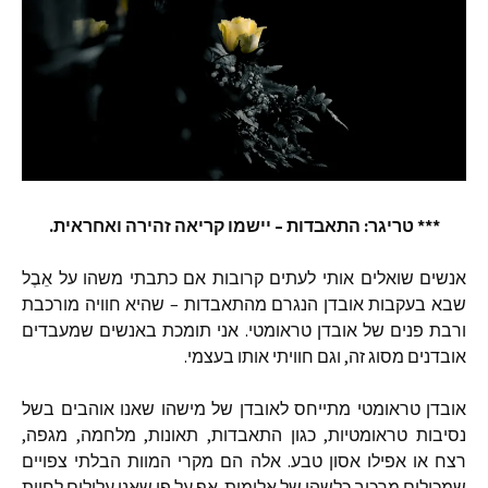
*** טריגר
:
התאבדות
–
יישמו
קריאה
זהירה
ואחראית
.
אנשים
שואלים
אותי
לעתים
קרובות
אם
כתבתי
משהו
על
אֵבֶל
שבא
בעקבות
אובדן
הנגרם
מהתאבדות
–
שהיא
חוויה
מורכבת
ורבת
פנים
של
אובדן
טראומטי
.
אני
תומכת
באנשים
שמעבדים
אובדנים
מסוג
זה
,
וגם
חוויתי
אותו
בעצמי
.
אובדן
טראומטי
מתייחס
לאובדן
של
מישהו
שאנו
אוהבים
בשל
נסיבות
טראומטיות
,
כגון
התאבדות
,
תאונות
,
מלחמה
,
מגפה
,
רצח
או
אפילו
אסון
טבע
.
אלה
הם
מקרי
המוות
הבלתי
צפויים
שמכילים
מרכיב
כלשהו
של
אלימות
.
אף
על
פי
שאנו
עלולים
לחוות