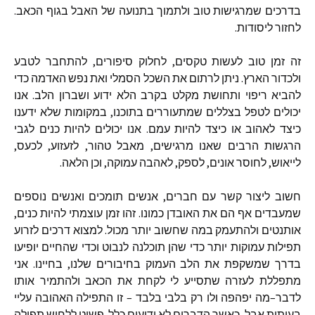
בדרכים
שמרגישות
טוב
ולתמוך
בתנועה
של
האבל
בגוף
הכאב
.
לחזור
ליסודות
.
זה
זמן
טוב
לעשות
טקסים
,
לחלוק
סיפורים
,
להתחבר
לטבע
ולכדור
הארץ
.
ניתן
לרתום
את
השכל
הסמלי
ואת
נפש
האדמה
כדי
להביא
ריפוי
ותחושת
מקלט
בקרב
הלא
ידוע
ושברון
הלב
.
אנו
יכולים
לטפל
בצללים
שמתעוררים
בתוכנו
,
במקומות
שלא
ידענו
כיצד
לאהוב
או
כיצד
להיות
עמם
.
אנו
יכולים
להיות
כנים
לגבי
הרגשות
הרבים
שאנו
מרגישים
,
מאבל
טהור
,
לזעזוע
,
לכעס
,
לייאוש
,
לחוסר
אונים
,
לספק
,
לאהבה
עמוקה
,
וכן
הלאה
.
חשוב
ליצור
קשר
עם
חברים
,
אנשים
תומכים
ואנשים
נוספים
שמעבדים
אף
הם
את
האובדן
כמונו
.
זהו
זמן
עוצמתי
להיות
כנים
,
אותנטים
ולהתעמק
במה
שחשוב
יותר
מכול
.
למצוא
דרכים
לזרוע
תפילות
עמוקות
יותר
כדי
שהן
תוכלנה
לנבוט
וכדי
שהחיים
יופיעו
בדרך
שמשקפת
את
הלב
העמוק
בחיבורים
שלנו
,
בחיינו
.
אני
מתפללת
לעזרה
שתסייע
לי
לקחת
את
הכאב
ולהתמיר
אותו
לדבר
–
מה
יפהפה
ולו
רק
בלבי
בלבד
–
זו
התפילה
האהובה
עליי
בעיתות
אֵבֶל
,
כאשר
הדברים
לא
ידועים
כלל
.
פשוט
ללחוש
תפילה