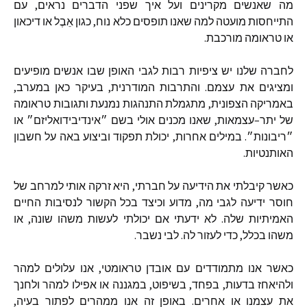
מה
שאנשים
מקרינים
ועל
איך
שפני
הדברים
נראים
,
עם
התייחסות
מועטה
למה
שאנו
תופסים
כלא
נוח
,
כגון
אֵבֶל
או
דיכאון
או
טראומה
מורכבת
.
לחברה
שלנו
יש
ציפיות
רבות
לגבי
האופן
שבו
אנשים
מופיעים
ומציגים
את
עצמם
.
והתרבות
המודרנית
,
בעיקר
כאן
במערב
,
באמריקה
הצפונית
,
מתגמלת
התנהגות
נמנעת
ותגובות
טראומה
של
יתר
–
עצמאות
,
שאנו
מכנים
אולי
בשם
״אינדיבידואליזם״
או
״ריבונות״
.
במילים
אחרות
,
יכולת
תפקוד
וביצוע
באה
על
חשבון
האותנטיות
.
כאשר
קיבלתי
את
הידיעה
על
חברתי
,
היא
זרקה
אותי
למרחב
של
חוסר
ידיעה
לגבי
מה
,
מדוע
וכיצד
בכל
הקשור
לנסיבות
החיים
האמיתיות
שלה
.
לא
ידעתי
אם
יכולתי
לעשות
משהו
שונה
,
או
משהו
בכלל
,
כדי
לעזור
לה
.
לבי
נשבר
.
כאשר
אנו
מתמודדים
עם
אובדן
טראומטי
,
אנו
עלולים
למהר
ולהיאחז
בדעות
,
בפחד
,
בשיפוט
,
במגננה
או
אפילו
למהר
ולחנך
את
עצמנו
או
אחרים
.
באופן
זה
אנו
ממהרים
לפתור
בעיה
,