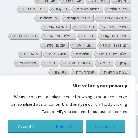
ידע רוחני
חלומות
יום ההיפוך
יום השוויון
לי קרול
ילדי היהלום
להבות תאומות
למנויים בלבד
מודעות עצמית
מזג אוויר קוסמי
מיינדפולנס
נומרולוגיה
מצרים העתיקה
נשמה תאומה
נשמות עתיקות
סליחה
סמלים סאביאנים
סערות סולריות
עובדי אור
עבודה רוחנית
עוצמה נשית
פילוסופיה רוחנית
פליאדות
פרו-אייג׳ינג
צ׳אקרות
קריון
רוחניות מעשית
ריפוי
קרמה
שאמאניזם
תקשור
שונות נוירולוגית
שער האריה
We value your privacy
פרטיות וקובצי Cookie: אתר זה משתמש בקובצי Cookie. המשך השימוש באתר
We use cookies to enhance your browsing experience, serve
מהווה את ההסכמה שלך לשימוש בהם.
חיפוש:
personalised ads or content, and analyse our traffic. By clicking
לקבלת מידע נוסף, כולל מידע על השליטה בקובצי Cookies, ניתן לעיין בעמוד:
"Accept All", you consent to our use of cookies.
מדיניות קובצי ה-Cookie
Accept All
Reject All
Customise
כל הזכויות שמורות לסמדר ברגמן | בניית אתרים
תגית דאנס