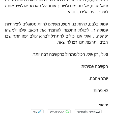
זו
אל
הרוח
,
אל
כוס
מים
ולשפוך
אותה
על
האדמה
או
לשיר
אותה
לעצים
בעת
הליכה
בטבע
.
עמוק
בלבנו
,
להיות
בני
אנוש
,
משמעו
להיות
מסוגלים
ליצירתיות
עמוקה
זו
,
ליכולת
החכמה
להתמיר
את
הכאב
שלנו
למשהו
יפהפה
…
ואולי
אנו
יכולים
להתחיל
לברוא
עולם
יפה
יותר
שבו
רבים
יותר
מאיתנו
ירצו
להישאר
.
ואולי
,
רק
אולי
,
הכול
מתחיל
בהקשבה
רבה
יותר
.
הקשבה
אמיתית
.
יותר
אהבה
.
לא
פחות
.
שיתוף
דואר אלקטרוני
WhatsApp
עוד