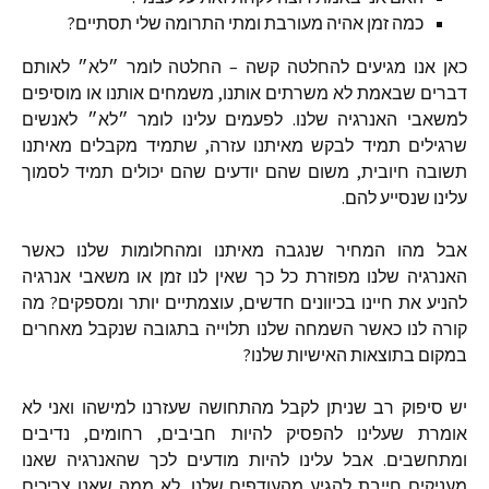
כמה
זמן
אהיה
מעורבת
ומתי
התרומה
שלי
תסתיים
?
כאן
אנו
מגיעים
להחלטה
קשה
–
החלטה
לומר
״לא״
לאותם
דברים
שבאמת
לא
משרתים
אותנו
,
משמחים
אותנו
או
מוסיפים
למשאבי
האנרגיה
שלנו
.
לפעמים
עלינו
לומר
״לא״
לאנשים
שרגילים
תמיד
לבקש
מאיתנו
עזרה
,
שתמיד
מקבלים
מאיתנו
תשובה
חיובית
,
משום
שהם
יודעים
שהם
יכולים
תמיד
לסמוך
עלינו
שנסייע
להם
.
אבל
מהו
המחיר
שנגבה
מאיתנו
ומהחלומות
שלנו
כאשר
האנרגיה
שלנו
מפוזרת
כל
כך
שאין
לנו
זמן
או
משאבי
אנרגיה
להניע
את
חיינו
בכיוונים
חדשים
,
עוצמתיים
יותר
ומספקים
?
מה
קורה
לנו
כאשר
השמחה
שלנו
תלוייה
בתגובה
שנקבל
מאחרים
במקום
בתוצאות
האישיות
שלנו
?
יש
סיפוק
רב
שניתן
לקבל
מהתחושה
שעזרנו
למישהו
ואני
לא
אומרת
שעלינו
להפסיק
להיות
חביבים
,
רחומים
,
נדיבים
ומתחשבים
.
אבל
עלינו
להיות
מודעים
לכך
שהאנרגיה
שאנו
מעניקים
חייבת
להגיע
מהעודפים
שלנו
,
לא
ממה
שאנו
צריכים