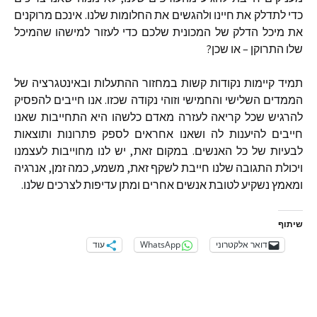
כדי
לתדלק
את
חיינו
ולהגשים
את
החלומות
שלנו
.
אינכם
מרוקנים
את
מיכל
הדלק
של
המכונית
שלכם
כדי
לעזור
למישהו
שהמיכל
שלו
התרוקן
–
או
שכן
?
תמיד
קיימות
נקודות
קשות
במחזור
ההתעלות
ובאינטגרציה
של
הממדים
השלישי
והחמישי
וזוהי
נקודה
שכזו
.
אנו
חייבים
להפסיק
להרגיש
שכל
קריאה
לעזרה
מאדם
כלשהו
היא
התחייבות
שאנו
חייבים
להיענות
לה
ושאנו
אחראים
לספק
פתרונות
ותוצאות
לבעיות
של
כל
האנשים
.
במקום
זאת
,
יש
לנו
מחוייבות
לעצמנו
ויכולת
התגובה
שלנו
חייבת
לשקף
זאת
,
משמע
,
כמה
זמן
,
אנרגיה
ומאמץ
נשקיע
לטובת
אנשים
אחרים
ומתן
עדיפות
לצרכים
שלנו
.
שיתוף
דואר אלקטרוני
WhatsApp
עוד