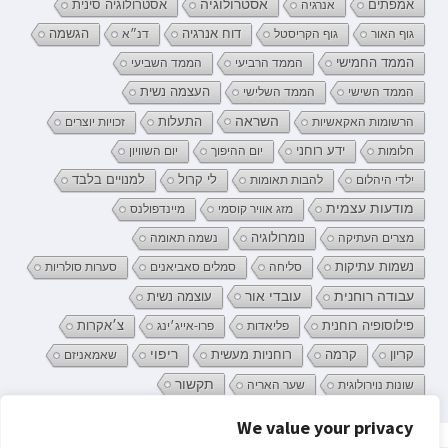
אמפתים
אסטרולוגיה
אנרגיה
אסטרולוגיה סינית
דוח אנרגיה
גוף האור
גוף הקריסטל
דנ״א
הגשמה
הממד החמישי
הממד הרביעי
הממד השביעי
העצמה נשית
הממד השישי
הממד השלישי
השראה
התעלות
הרשומות האקאשיות
זכויות יוצרים
ידע רוחני
חלומות
יום ההיפוך
יום השוויון
לי קרול
ילדי היהלום
להבות תאומות
למנויים בלבד
מודעות עצמית
מזג אוויר קוסמי
מיינדפולנס
נומרולוגיה
מצרים העתיקה
נשמה תאומה
נשמות עתיקות
סליחה
סמלים סאביאנים
סערות סולריות
עובדי אור
עבודה רוחנית
עוצמה נשית
פילוסופיה רוחנית
פליאדות
פרו-אייג׳ינג
צ׳אקרות
קריון
רוחניות מעשית
ריפוי
קרמה
שאמאניזם
תקשור
שונות נוירולוגית
שער האריה
We value your privacy