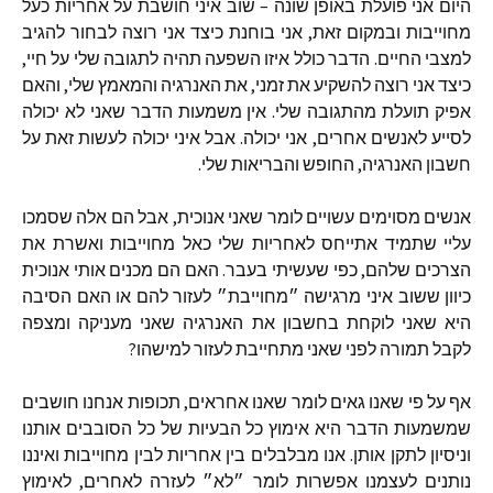
היום
אני
פועלת
באופן
שונה
–
שוב
איני
חושבת
על
אחריות
כעל
מחוייבות
ובמקום
זאת
,
אני
בוחנת
כיצד
אני
רוצה
לבחור
להגיב
למצבי
החיים
.
הדבר
כולל
איזו
השפעה
תהיה
לתגובה
שלי
על
חיי
,
כיצד
אני
רוצה
להשקיע
את
זמני
,
את
האנרגיה
והמאמץ
שלי
,
והאם
אפיק
תועלת
מהתגובה
שלי
.
אין
משמעות
הדבר
שאני
לא
יכולה
לסייע
לאנשים
אחרים
,
אני
יכולה
.
אבל
איני
יכולה
לעשות
זאת
על
חשבון
האנרגיה
,
החופש
והבריאות
שלי
.
אנשים
מסוימים
עשויים
לומר
שאני
אנוכית
,
אבל
הם
אלה
שסמכו
עליי
שתמיד
אתייחס
לאחריות
שלי
כאל
מחוייבות
ואשרת
את
הצרכים
שלהם
,
כפי
שעשיתי
בעבר
.
האם
הם
מכנים
אותי
אנוכית
כיוון
ששוב
איני
מרגישה
״מחוייבת״
לעזור
להם
או
האם
הסיבה
היא
שאני
לוקחת
בחשבון
את
האנרגיה
שאני
מעניקה
ומצפה
לקבל
תמורה
לפני
שאני
מתחייבת
לעזור
למישהו
?
אף
על
פי
שאנו
גאים
לומר
שאנו
אחראים
,
תכופות
אנחנו
חושבים
שמשמעות
הדבר
היא
אימוץ
כל
הבעיות
של
כל
הסובבים
אותנו
וניסיון
לתקן
אותן
.
אנו
מבלבלים
בין
אחריות
לבין
מחוייבות
ואיננו
נותנים
לעצמנו
אפשרות
לומר
״לא״
לעזרה
לאחרים
,
לאימוץ