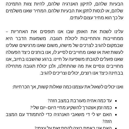
הבעיות
שלהם
,
לתיקון
האנרגיה
שלהם
,
להיות
צוות
התמיכה
שלהם
,
או
לנסות
לתקן
את
הבעיות
שלהם
.
המחיר
שאנו
משלמים
על
כך
הוא
מחיר
עצום
לעתים
.
עלינו
לשנות
את
האופן
שבו
אנו
תופסים
את
האחריות
–
ממחוייבות
והתחייבות
ליכולת
תגובה
.
משמעות
הדבר
היא
שבמקום
להגיב
לצרכים
של
מישהו
,
משום
שאנו
מרגישים
שעלינו
לעשות
זאת
או
שאנו
מחוייבים
לסייע
לו
,
אנו
בוחנים
כיצד
הפעולה
שאנו
פועלים
לטובתו
משפיעה
על
חיינו
.
ברגע
שהשבנו
בחיוב
,
אנו
מחוייבים
ונסיים
את
מה
שהתחלנו
,
ולכן
יכולת
תגובה
מתחילה
בבחינה
כיצד
אנו
רוצים
,
יכולים
וצריכים
להגיב
.
ואנו
יכולים
לשאול
את
עצמנו
כמה
שאלות
קשות
,
אך
הכרחיות
:
עד
כמה
אהיה
מעורבת
במצב
הזה
?
כמה
זמן
אצטרך
להשקיע
מחיי
היום
–
יום
שלי
?
האם
יש
לי
די
משאבי
האנרגיה
כדי
להתמודד
עם
המצב
הזה
?
האם
אני
באמת
רוצה
לקחת
זאת
על
עצמי
?