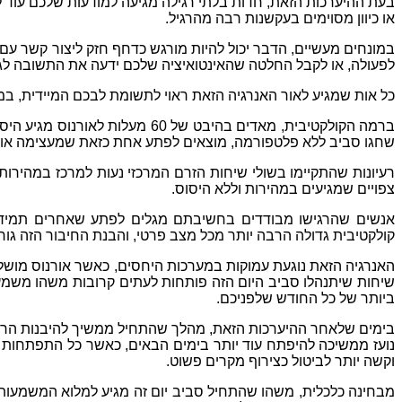
בעת ההיערכות הזאת
,
חדות בלתי רגילה מגיעה למודעות שלכם עוד 
או כיוון מסוימים בעקשנות רבה מהרגיל
.
במונחים מעשיים
,
הדבר יכול להיות מורגש כדחף חזק ליצור קשר עם
לפעולה
,
או לקבל החלטה שהאינטואיציה שלכם ידעה את התשובה לגב
כל אות שמגיע לאור האנרגיה הזאת ראוי לתשומת לבכם המיידית
,
במ
ברמה הקולקטיבית
,
מאדים בהיבט של
60
מעלות לאורנוס מגיע היס
שחגו סביב ללא פלטפורמה
,
מוצאים לפתע אחת כזאת שמעצימה אות
רעיונות שהתקיימו בשולי שיחות הזרם המרכזי נעות למרכז במהיר
צפויים שמגיעים במהירות וללא היסוס
.
אנשים שהרגישו מבודדים בחשיבתם מגלים לפתע שאחרים תמיד 
קולקטיבית גדולה הרבה יותר מכל מצב פרטי
,
והבנת החיבור הזה גו
האנרגיה הזאת נוגעת עמוקות במערכות היחסים
,
כאשר אורנוס מושל
שיחות שיתנהלו סביב היום הזה פותחות לעתים קרובות משהו משמ
ביותר של כל החודש שלפניכם
.
בימים שלאחר ההיערכות הזאת
,
מהלך שהתחיל ממשיך להיבנות הר
נועז ממשיכה להיפתח עוד יותר בימים הבאים
,
כאשר כל התפתחות ש
וקשה יותר לביטול כצירוף מקרים פשוט
.
מבחינה כלכלית
,
משהו שהתחיל סביב יום זה מגיע למלוא המשמעות ש