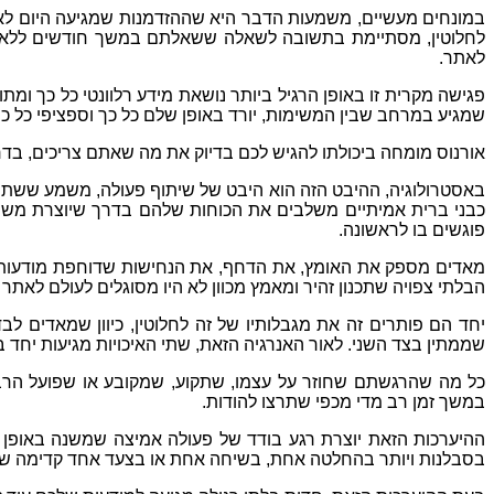
במונחים מעשיים
,
משמעות הדבר היא שההזדמנות שמגיעה היום ל
לחלוטין
,
מסתיימת בתשובה לשאלה ששאלתם במשך חודשים ללא 
לאתר
.
פגישה מקרית זו באופן הרגיל ביותר נושאת מידע רלוונטי כל כך ומ
שמגיע במרחב שבין המשימות
,
יורד באופן שלם כל כך וספציפי כל 
אורנוס מומחה ביכולתו להגיש לכם בדיוק את מה שאתם צריכים
,
בדר
באסטרולוגיה
,
ההיבט הזה הוא היבט של שיתוף פעולה
,
משמע ששתי ה
כבני ברית אמיתיים משלבים את הכוחות שלהם בדרך שיוצרת משהו
פוגשים בו לראשונה
.
מאדים מספק את האומץ
,
את הדחף
,
את הנחישות שדוחפת מודעות פ
הבלתי צפויה שתכנון זהיר ומאמץ מכוון לא היו מסוגלים לעולם לאת
יחד הם פותרים זה את מגבלותיו של זה לחלוטין
,
כיוון שמאדים לב
שממתין בצד השני
.
לאור האנרגיה הזאת
,
שתי האיכויות מגיעות יחד ב
כל מה שהרגשתם שחוזר על עצמו
,
שתקוע
,
שמקובע או שפועל הרב
במשך זמן רב מדי מכפי שתרצו להודות
.
ההיערכות הזאת יוצרת רגע בודד של פעולה אמיצה שמשנה באופן ק
בסבלנות ויותר בהחלטה אחת
,
בשיחה אחת או בצעד אחד קדימה ש