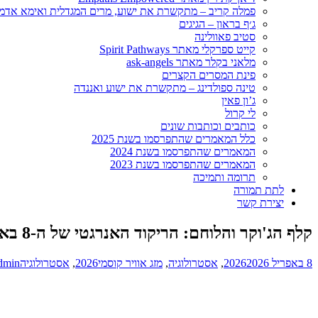
פמלה קריב – מתקשרת את ישוע, מרים המגדלית ואימא אדמ
ג׳ף בראון – הגיגים
סטיב פאוולינה
קייט ספרקלי מאתר Spirit Pathways
מלאני בקלר מאתר ask-angels
פינת המסרים הקצרים
טינה ספולדינג – מתקשרת את ישוע ואננדה
ג’ון פאין
לי קרול
כותבים וכותבות שונים
כלל המאמרים שהתפרסמו בשנת 2025
המאמרים שהתפרסמו בשנת 2024
המאמרים שהתפרסמו בשנת 2023
תרומה ותמיכה
לתת תמורה
יצירת קשר
קלף הג'וקר והלוחם: הריקוד האנרגטי של ה-8 באפריל
8 באפריל 2026
2026
,
אסטרולוגיה
,
מזג אוויר קוסמי
2026
,
אסטרולוגיה
dmin