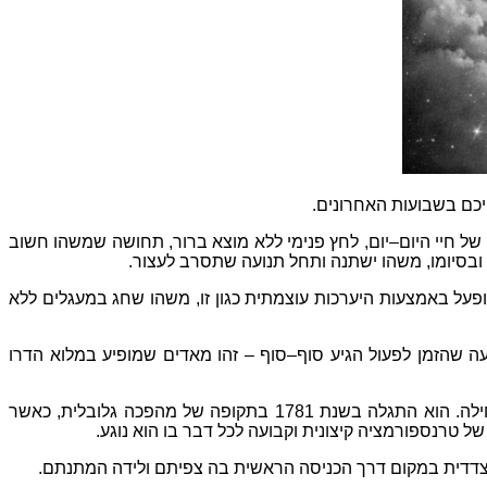
יכם בשבועות האחרונים
.
ל חיי היום
–
יום
,
לחץ פנימי ללא מוצא ברור
,
תחושה שמשהו חשוב
ובסיומו
,
משהו ישתנה ותחל תנועה שתסרב לעצור
.
על באמצעות היערכות עוצמתית כגון זו
,
משהו שחג במעגלים ללא
עה שהזמן לפעול הגיע סוף
–
סוף
–
זהו מאדים שמופיע במלוא הדרו
ילה
.
הוא התגלה בשנת
1781
בתקופה של מהפכה גלובלית
,
כאשר
ל טרנספורמציה קיצונית וקבועה לכל דבר בו הוא נוגע
.
דדית במקום דרך הכניסה הראשית בה צפיתם ולידה המתנתם
.