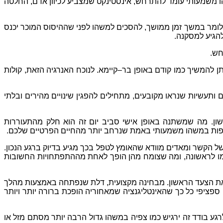
 משמעותי עומד להתרחש
,
אינסטינקט שמצביע לכיוון אדם
,
החלטה
לומר במשך זמן ממושך
,
להסכים למשהו לפני שההיסוס המוכר יכנס
להגיע למסקנה
.
חש
.
ן להמשיך כמו קודם באופן בר
–
קיימא
.
לנוכח האנרגיה הזאת
,
קולות
 ותעשיות שנראו מקובעים
,
מתחילים להפגין שינויים מהירים ובלתי
ון
.
מה שמשתנה באופן אישי סביב יום זה הוא חלק מהתעוררות
תפות במשהו משמעותי באמת שנרחב יותר מהחיים הפרטיים שלכם
.
הקשר ומאדים מוודא שהאומץ לטפל בכך מגיע בדיוק ברגע הנכון
.
ו לראשונה
,
ומה שצומח מהן הופך לאחת מההתפתחויות החשובות
ת הצעד הראשון
.
מבחינה מקצועית
,
דלת שנפתחה באמצעות מהלך
פי כל כך שהאינטליגנציה שמאחוריה הופכת ברורה יותר ויותר
ע בודד זה ירגיש כמו צפיה במשהו גדול הרבה יותר מסתם מזל או