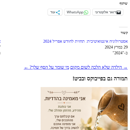
שיתוף
דואר אלקטרוני
WhatsApp
עוד
קשור
אסטרולוגיה אינטואיטיבית: תחזית לחודש אפריל 2024
א
29 במרץ 2024
27
ב-"2024"
ב
ניווט
→
הילדה שלא הלכה לשום מקום
מי שומר על הסף שלך?
←
פוסטים
תמורה גם בפייבוקס ובביט!