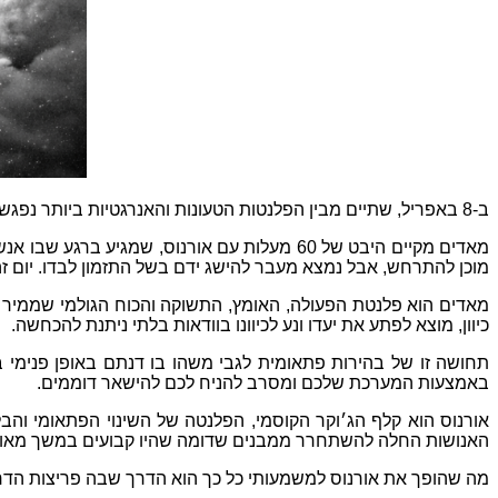
ב
-8
באפריל
,
שתיים מבין הפלנטות הטעונות והאנרגטיות ביותר נפגש
מאדים מקיים היבט של
60
מעלות עם אורנוס
,
שמגיע ברגע שבו אנש
מוכן להתרחש
,
אבל נמצא מעבר להישג ידם בשל התזמון לבדו
.
יום 
מאדים הוא פלנטת הפעולה
,
האומץ
,
התשוקה והכוח הגולמי שממיר 
כיוון
,
מוצא לפתע את יעדו ונע לכיוונו בוודאות בלתי ניתנת להכחשה
.
תחושה זו של בהירות פתאומית לגבי משהו בו דנתם באופן פנימי
באמצעות המערכת שלכם ומסרב להניח לכם להישאר דוממים
.
אורנוס הוא קלף הג׳וקר הקוסמי
,
הפלנטה של השינוי הפתאומי והב
האנושות החלה להשתחרר ממבנים שדומה שהיו קבועים במשך מאות ש
מה שהופך את אורנוס למשמעותי כל כך הוא הדרך שבה פריצות הדר