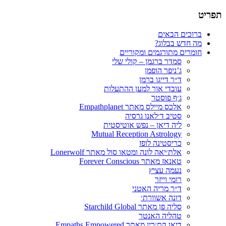
תפריט
תרגום חומרים רוחניים
הבלוג של סמדר ברגמן
דילוג
ברוכים הבאים
לתוכן
מה חדש בבלוג?
חומרים מתורגמים ומקוריים
סמדר ברגמן – קולי שלי
ג’ניפר הופמן
ד״ר דייגו ברמן
עובדי אור למען ההתעלות
ג׳ף פוסטר
אלכס מיילס מאתר Empathplanet
סטיב ד׳לאנו גרסיה
ליה דיאן – נפש אוטיסטית
Mutual Reception Astrology
כריסטינה לופז
אלת׳יאה לונה ומטאו סול מאתר Lonerwolf
טאנאז מאתר Forever Conscious
נעמה עציץ
רומי וייזר
ד״ר מריה האטני
דונה אשוורת׳
סליה פן מאתר Starchild Global
טהליה האנטר
דיאן קת׳רין מאתר Empaths Empowered