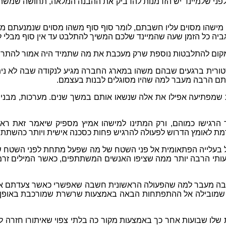
לפני שלמיינד יש הזדמנות להדביק את ההבנה המלאה
,
תחושה שמשהו
 מישהו מסוים עליו חשבתם
,
לומר סוף סוף משהו מסוים שנמנעתם מ
יה כל הזמן שעה שהמיינד שלכם המשיך להתלבט עד אין סוף מבלי 
קום להתלבטות נוספת שרק מעכבת את מה שתמיד היה אמור להתר
טורית ברגעים שבהם משהו במארג החברה מגיע לנקודה שבה לא נית
ם הרבה מעבר למה שהיו מסוגלים לבנות בעצמם
.
ות שמפתיעה אפילו את אלה שנשאו אותם במשך שנים
.
מערכות
,
מבנים
הרגישו כמוהם
,
ורק המתינו למישהו אמיץ מספיק שיאמר זאת ראש
רמת לאומץ הדרוש לפעולה להרגיש פחות כסכנה אישית ויותר כהשת
 בעלייה הפתאומית אל פני השטח של מה שפעל מתחת לפני השטח של 
עותי הרבה יותר ממה שציפו האנשים המשתתפים
,
כאשר המילים זרמ
בה מעבר למה שהפעולה הראשונית חשבה שאפשרי כאשר צעדתם א
מובילה אל ההתפתחות הבאה באמצעות שרשרת שמורכבת באופן ספצי
לו שבועות אחר כך באמצעות מקור כה בלתי צפוי שאיתורו חזרה לרג