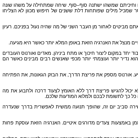
ם וחיכיתם שמשהו ישתנה סוף
–
סוף
.
שיחה שמתחילה על משהו שונה
 שמכיל מילים שפותחות דלת ששנים של חיפוש מכוון לא הצליחו
 אתם מביטים לאחור מן העבר השני של מה שהיה נעול בפניכם
.
רעיון
יים מנצל את האנרגיה הזאת באופן המלא יותר כאשר היא מגיעה
.
יחד במקום ליצור חיכוך או מתח ביניהן
.
מאדים ואורנוס העובדים
הוא נדיר יותר ועוצמתי יותר מכפי שאנשים רבים מבינים כאשר הם
ע
.
אורנוס מספק את פריצת הדרך
,
את הבזק הגאונות
,
את הפתיחה
לא יכול להגיש פריצת דרך ללא האומץ לצעוד דרכה ולתבוע את מה
 כל כך לתשומת לבכם ולמלוא המודעות שלכם
.
ירה סביב יום זה
,
שהופך תנועה ממשית לאפשרית בדרך שנעדרה
ן באמצעות צעדים מדורגים איטיים
.
האנרגיה הזאת עוסקת פחות