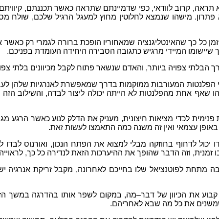
א תראה
,
קרוב לוודאי
,
כפי שדמיינתם שתראה כאשר תכננתם
,
קיווית
פתרון
.
מישהו שנמצא לחלוטין מחוץ למעגל הרגיל שלכם
,
שולח מסר
תוזמן כל כך שהאינטליגנציה שמאחוריו הופכת ברורה לגמרי רק כאשר
כך שיישומו המיידי מרגיש כתגובה הסבירה היחידה העומדת בפניכם
.
ך הבלתי צפויה ביותר
,
והאדם שנשאר פתוח לקבל מכיוונים בלתי צפו
פלנטות המעורבות ממוקמות בדרך שמאפשרת לאנרגיות שלהן לעבוד 
 שאף אחת מהפלנטות לא הייתה יכולה ליצור לבדה
,
והשילוב הזה 
נימית לכדי מציאות חיצונית
,
מעניק את הדלק לנוע כאשר הרגע מגי
ר באופן עצמאי ואין זה משנה כמה התאמצו לעשות זאת
.
דו יכול לדחוף בחוזקה מבלי למצוא את הפתח הנכון
,
ואורנוס לבדו 
ו זמנית
,
וזה הדבר שהופך את ההיערכות הזאת לנדירה כל כך
,
לראוייה
ה מתחת לפוטנציאל שלו בחייכם לאחרונה
,
מקבל זריקת אנרגיה יש
בוע את הכיוון של דבר
–
מה
,
במקום לשפר אותו בהדרגה במשך הזמ
משנים את כל מה שבא לאחריהם
.