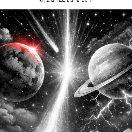
תרגום ועריכה
:
סמדר ברגמן
©