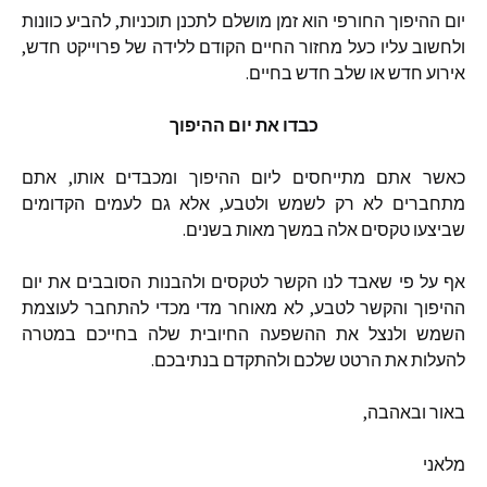
יום
ההיפוך
החורפי
הוא
זמן
מושלם
לתכנן
תוכניות
,
להביע
כוונות
ולחשוב
עליו
כעל
מחזור
החיים
הקודם
ללידה
של
פרוייקט
חדש
,
אירוע
חדש
או
שלב
חדש
בחיים
.
כבדו
את
יום
ההיפוך
כאשר
אתם
מתייחסים
ליום
ההיפוך
ומכבדים
אותו
,
אתם
מתחברים
לא
רק
לשמש
ולטבע
,
אלא
גם
לעמים
הקדומים
שביצעו
טקסים
אלה
במשך
מאות
בשנים
.
אף
על
פי
שאבד
לנו
הקשר
לטקסים
ולהבנות
הסובבים
את
יום
ההיפוך
והקשר
לטבע
,
לא
מאוחר
מדי
מכדי
להתחבר
לעוצמת
השמש
ולנצל
את
ההשפעה
החיובית
שלה
בחייכם
במטרה
להעלות
את
הרטט
שלכם
ולהתקדם
בנתיבכם
.
באור
ובאהבה
,
מלאני