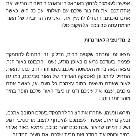
אפשרו
לעצמכם
לרחוץ
באור
אלוהי
ובאנרגיה
חיובית
.
הרגישו
את
אחדותכם
ואת
החיבור
שלכם
עם
האלוהי
ועם
כל
היש
.
כאשר
אתם
מוכנים
,
התחילו
לדמיין
את
האנרגיה
החיובית
של
האור
זורמת
עתה
סביבכם
ואל
היקום
כולו
.
2.
מדיטציה
לאור
נרות
מצאו
זמן
ומרחב
שקטים
בבית
,
הדליקו
נר
והתחילו
להתמקד
פנימה
.
בעודכם
נרגעים
באופן
מודע
,
נשמו
והתבוננו
באור
הנר
.
מצאו
הנאה
בהוויה
הפשוטה
שלכם
,
נשמו
והרהרו
בתכונות
האור
.
התחילו
להתכוונן
לאספקה
האדירה
של
האור
סביבכם
,
כמו
גם
לאור
שאתם
נושאים
בתוך
עצמכם
כל
העת
.
אז
,
כאשר
אתם
מוכנים
,
עצמו
את
עיניכם
ודמיינו
כיצד
האור
שלכם
הופך
בהיר
וזוהר
יותר
ויותר
.
הירגעו
ונשמו
,
שחררו
את
הצורך
להתמקד
בעולם
הסובב
אתכם
,
ובמקום
זאת
,
אפשרו
לעצמכם
להיסחף
למצב
מדיטטיבי
רגוע
ושליו
.
דמיינו
שהאור
שבתוככם
זוהר
ככוכב
,
ממלא
באור
אלוהי
בהיר
ובוהק
את
החדר
ואת
הבית
שלכם
,
את
העיר
,
המדינה
…