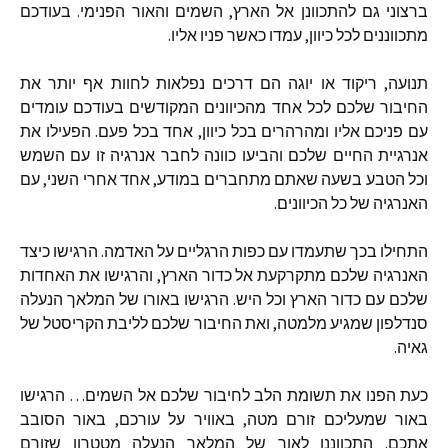
ברצוני
גם
להתכוונן
אל
הארץ
,
השמים
והאור
הפנימי
.
בעודכם
מתכווננים
לכל
כיוון
,
עמדו
כאשר
פניו
אליו
.
תנועה
,
ריקוד
או
יוגה
הם
דרכים
נפלאות
לחוות
אף
יותר
את
החיבור
שלכם
לכל
אחד
מהכיוונים
המקודשים
בעודכם
עומדים
עם
פניכם
אליו
ומהרהרים
בכל
כיוון
,
אחד
בכל
פעם
.
הפעילו
את
אנרגיית
החיים
שלכם
והביעו
כוונה
לחבר
אנרגיה
זו
עם
השמש
וכל
הטבע
בשעה
שאתם
מתחברים
במודע
,
אחד
אחרי
השני
,
עם
האנרגיה
של
כל
הכיוונים
.
התחילו
בכך
שתעמדו
עם
כפות
הרגליים
על
האדמה
.
הרגישו
כיצד
האנרגיה
שלכם
מתקרקעת
אל
כדור
הארץ
,
והרגישו
את
האחדות
שלכם
עם
כדור
הארץ
וכל
היש
.
הרגישו
באורו
של
המלאך
הנעלה
סנדלפון
שמגיע
מלמטה
,
ואת
החיבור
שלכם
לליבת
הקריסטל
של
גאיה
.
כעת
הפנו
את
תשומת
הלב
לחיבור
שלכם
אל
השמים
…
הרגישו
באור
שמעליכם
זורם
מטה
,
באוויר
על
עורכם
,
באור
הסובב
אתכם
.
התכווננו
לאור
של
המלאך
הנעלה
מטטרון
שזורם