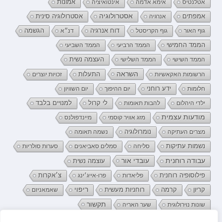
אטלנטיס
אימא אדמה
אינטואיציה
אמונות
אמפתים
אסטרולוגיה
אנרגיה
אסטרולוגיה סינית
דוח אנרגיה
גוף האור
גוף הקריסטל
דנ״א
הגשמה
הממד החמישי
הממד הרביעי
הממד השביעי
העצמה נשית
הממד השישי
הממד השלישי
השראה
התעלות
הרשומות האקאשיות
זכויות יוצרים
ידע רוחני
חלומות
יום ההיפוך
יום השוויון
לי קרול
ילדי היהלום
להבות תאומות
למנויים בלבד
מודעות עצמית
מזג אוויר קוסמי
מיינדפולנס
נומרולוגיה
מצרים העתיקה
נשמה תאומה
נשמות עתיקות
סליחה
סמלים סאביאנים
סערות סולריות
עובדי אור
עבודה רוחנית
עוצמה נשית
פילוסופיה רוחנית
פליאדות
פרו-אייג׳ינג
צ׳אקרות
קריון
רוחניות מעשית
ריפוי
קרמה
שאמאניזם
תקשור
שונות נוירולוגית
שער האריה