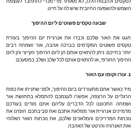
לטקסים
ולהבנות
הללו
,
לא
מאוחר
מדי
מכדי
להתחבר
לעוצמת
השמש
ולהשפעה
החיובית
שיש
לה
על
חיינו
.
שבעה
טקסים
פשוטים
ליום
ההיפוך
חגגו
את
האור
שלכם
וכבדו
את
אנרגיית
יום
ההיפוך
בעזרת
טקסים
פשוטים
המקדמים
בברכה
אהבה
,
אור
ושמחה
רבים
יותר
בחייכם
.
ניתן
להתאים
אותם
הן
ליום
ההיפוך
הקייצי
והן
ליום
ההיפוך
החורפי
,
או
להתאים
אותם
לכל
שלב
ושלב
במסעכם
.
1.
עורו
וקומו
עם
האור
מיד
כאשר
אתם
מתעוררים
ביום
ההיפוך
,
ולפני
שתניחו
את
כפות
הרגליים
על
הרצפה
,
אפשרו
לעצמכם
להתמלא
בתחושת
אור
ושמחה
.
התכווננו
לכל
הדברים
עליהם
אתם
מודים
בעודכם
מדמיינים
אנרגיית
אור
ממלאת
אתכם
ואת
סביבתכם
.
הזמינו
את
נוכחות
המדריכים
והמלאכים
שלכם
,
את
נוכחות
האור
האלוהי
ואת
האנרגיה
והרטט
של
האהבה
.