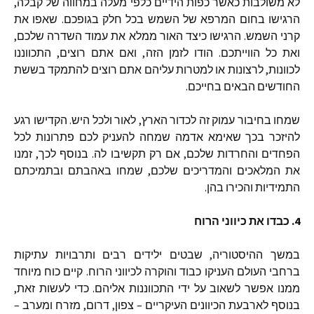
לא
משולבות
כאשר
כפות
הידיים
כלפי
מעלה
במחווה
של
קבלה
,
הרגישו
בחום
המרפא
של
השמש
בכל
חלק
בגופכם
.
שאפו
את
קרני
השמש
.
הרגישו
כיצד
האור
ממלא
את
עמוד
השדרה
שלכם
,
ואת
כל
הווייתכם
.
הודו
לזמן
הזה
,
ואם
אתם
רוצים
,
התכווננו
לכוונות
,
לרצונות
או
למטרות
עליהם
אתם
רוצים
להתמקד
בששת
החודשים
הבאים
בחייכם
.
שמחו
בחיבור
עמוק
זה
לכדור
הארץ
,
לאור
ולכל
היש
.
הקדישו
רגע
להיזכר
בכך
שאימא
אדמה
שמחה
להעניק
לכם
פתרונות
לכל
הפחדים
והחרדות
שלכם
,
אם
רק
תקשיבו
לה
.
בנוסף
לכך
,
זמנו
את
המלאכים
והמדריכים
שלכם
,
שמחו
באהבתם
ובתמיכתם
התמידיות
והכירו
בהן
.
4.
כבדו
את
כיווני
הרוח
במשך
ההיסטוריה
,
שבטים
ילידים
רבים
ותרבויות
עתיקות
ברחבי
העולם
העניקו
כבוד
והוקרה
לכיווני
הרוח
.
קיים
כוח
מיוחד
ממנו
אפשר
לשאוב
על
ידי
התכווננות
אליהם
.
כדי
לעשות
זאת
,
בנוסף
לארבעת
הכיוונים
העיקריים
–
צפון
,
דרום
,
מזרח
ומערב
–