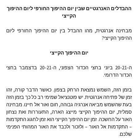
ההבדלים
האנרגטיים
שבין
יום
ההיפוך
החורפי
ליום
ההיפוך
הקייצי
מבחינה
אנרגטית
,
מהו
ההבדל
בין
יום
ההיפוך
החורפי
ליום
ההיפוך
הקייצי
?
יום
ההיפוך
הקייצי
ה
-20-21
ביוני
בחצי
הכדור
הצפוני
,
ה
-20-21
בדצמבר
בחצי
הכדור
הדרומי
.
בזמן
הזה
,
השמש
נמצאת
הרחק
בצפון
.
כאשר
הדבר
קורה
,
זהו
זמן
של
פתיחה
אנרגטית
.
יש
פוטנציאל
שמימי
רב
כל
כך
בזמן
הזה
בעת
שהשמש
מביאה
אנרגיה
גבוהה
,
חום
ואור
אל
חיינו
.
מבחינה
סמלית
,
יום
ההיפוך
הקייצי
מייצג
הארה
,
התעוררות
ואת
נצחון
האור
על
החשכה
.
זמן
יום
ההיפוך
הקייצי
הוא
זמן
לחגוג
התקדמות
–
התקדמות
אל
האור
–
ולזכור
ולכבד
את
האור
המהותי
הפנימי
שלכם
.