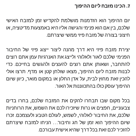
7.
הכינו
מזבח
ליום
ההיפוך
יום
ההיפוך
הוא
הזדמנות
מושלמת
להקדיש
זמן
למזבח
האישי
שלכם
,
בין
אם
הוא
פנימי
והגישה
אליו
היא
באמצעות
מדיטציה
,
או
חיצוני
בצורה
של
מזבח
פיזי
ממשי
שיצרתם
.
יצירת
מזבח
פיזי
היא
דרך
מהנה
ליצור
ייצוג
פיזי
של
החיבור
הפנימי
שלכם
לאור
ולאלוהי
ולייצג
את
האנרגיות
עמן
אתם
רוצים
להתחבר
,
ושאותן
אתם
רוצים
להעצים
ולהגשים
בחייכם
.
כדי
לבנות
מזבח
ליום
ההיפוך
,
מצאו
שולחן
קטן
או
מדף
.
תרצו
אולי
להכין
זאת
מחוץ
לבית
,
על
אדן
החלון
או
במקום
מואר
,
כיוון
שיום
ההיפוך
עוסק
כולו
בהתכווננות
אל
האור
.
בכל
מקום
שבו
תבחרו
להקים
את
המזבח
שלכם
,
בחרו
בדים
צבעוניים
,
חפצים
או
נרות
שיזכירו
לכם
את
השמש
,
את
הרוחניות
שלכם
,
את
החיבור
לאלוהי
,
לשמש
,
לעולם
הטבע
ולעצמכם
.
זכרו
שיום
ההיפוך
הוא
זמן
של
חג
וחיבור
…
הניחו
למזבח
שיצרתם
להזכיר
לכם
זאת
בכל
דרך
שהיא
אישית
עבורכם
.