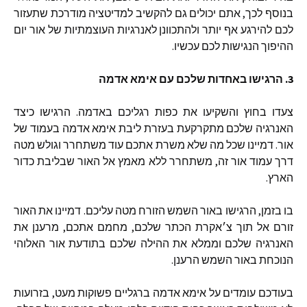
בנוסף
לכך
,
אתם
יכולים
גם
להקשיב
למדיטציה
מודרכת
שתעזור
לכם
להירגע
אף
יותר
ולהתכוונן
לאנרגיות
העוצמתיות
של
אור
יום
ההיפוך
הנגישות
לכם
עכשיו
.
3.
הרגישו
באחדות
שלכם
עם
אימא
אדמה
צעדו
בחוץ
והשקיעו
את
כפות
רגליכם
באדמה
.
הרגישו
כיצד
האנרגיה
שלכם
מתקרקעת
בעזרת
ליבת
אימא
אדמה
בעמוד
של
אור
.
דמיינו
שכל
מה
שלא
משרת
אתכם
עוד
משתחרר
וגולש
מטה
דרך
עמוד
אור
זה
,
משתחרר
ללא
מאמץ
אל
האור
שבליבת
כדור
הארץ
.
בו
בזמן
,
הרגישו
באור
השמש
הזורח
מטה
עליכם
.
דמיינו
את
האור
זורם
אל
תוך
צ׳אקרת
הכתר
שלכם
,
מחמם
אתכם
,
מרענן
את
האנרגיה
שלכם
וממלא
את
ההילה
שלכם
בתודעת
אור
האלוהי
הנוכחת
באור
השמש
הרענן
.
בעודכם
עומדים
על
אימא
אדמה
ברגליים
פשוקות
מעט
,
בזרועות