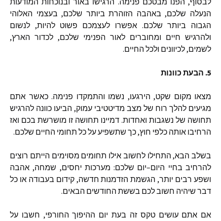
לבסוף
,
הפנו
מבטכם
פנימה
.
הרגישו
באור
ובנוכחות
המודעות
הנעלה
שלכם
,
באהבה
הזוהרת
ביותר
שלכם
,
בעצמי
האלוהי
הגבוה
ביותר
שלכם
.
אפשרו
לעצמכם
פשוט
להיות
,
לנשום
ולהרגיש
חיים
ומחוברים
לאור
הפנימי
שלכם
,
לכדור
הארץ
,
לשמים
,
לכיוונים
ולכל
החיים
.
5.
הבעת
כוונות
מצאו
מקום
שקט
,
הירגעו
,
נשמו
והתמקדו
פנימה
.
כאשר
אתם
מגיעים
להלך
רוח
של
מצב
מדיטטיבי
עמוק
,
הביעו
כוונה
להרגיש
תחושה
של
נשגבות
ואחדות
.
דמיינו
תחושה
זו
מושרשת
בכם
ואז
הרחיבו
אותה
כלפי
חוץ
,
כך
שתשפיע
על
כל
תחומי
החיים
שלכם
.
בשלב
הבא
,
התחילו
לחשוב
אילו
תחומים
מסוימים
הייתם
רוצים
להרחיב
בחיי
היום
–
יום
שלכם
:
מערכות
יחסים
,
שמחה
,
אהבה
ושפע
רבים
יותר
,
הגשמת
הזדמנות
חדשה
,
קידום
בעבודה
או
כל
דבר
שיהיה
חשוב
לכם
בששת
החודשים
הבאים
.
אם
אתם
עושים
טקס
זה
בעת
יום
ההיפוך
החורפי
,
חשבו
על