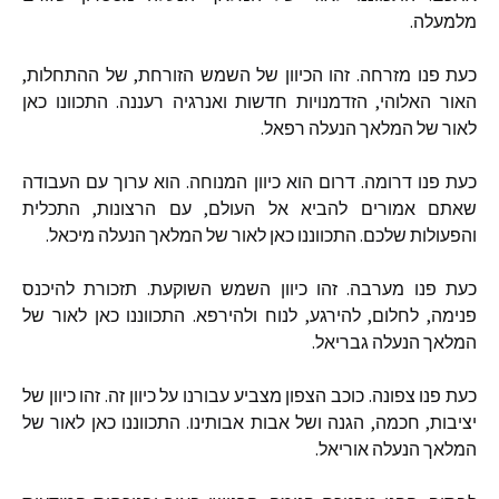
מלמעלה
.
כעת
פנו
מזרחה
.
זהו
הכיוון
של
השמש
הזורחת
,
של
ההתחלות
,
האור
האלוהי
,
הזדמנויות
חדשות
ואנרגיה
רעננה
.
התכוונו
כאן
לאור
של
המלאך
הנעלה
רפאל
.
כעת
פנו
דרומה
.
דרום
הוא
כיוון
המנוחה
.
הוא
ערוך
עם
העבודה
שאתם
אמורים
להביא
אל
העולם
,
עם
הרצונות
,
התכלית
והפעולות
שלכם
.
התכווננו
כאן
לאור
של
המלאך
הנעלה
מיכאל
.
כעת
פנו
מערבה
.
זהו
כיוון
השמש
השוקעת
.
תזכורת
להיכנס
פנימה
,
לחלום
,
להירגע
,
לנוח
ולהירפא
.
התכווננו
כאן
לאור
של
המלאך
הנעלה
גבריאל
.
כעת
פנו
צפונה
.
כוכב
הצפון
מצביע
עבורנו
על
כיוון
זה
.
זהו
כיוון
של
יציבות
,
חכמה
,
הגנה
ושל
אבות
אבותינו
.
התכווננו
כאן
לאור
של
המלאך
הנעלה
אוריאל
.