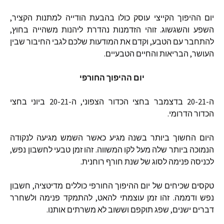
יום
ההיפוך
הקייצי
עוסק
כולו
בהבעת
הודייה
למתנות
הקציר
,
השפע
והשגשוג
.
זוהי
הזדמנות
נהדרת
ליהנות
משהייה
בחוץ
,
להתחבר
עם
הטבע
,
וקדם
את
המודעות
שלכם
לגבי
החיבור
שבין
העושר
,
הבריאות
והחיים
הטבעיים
.
יום
ההיפוך
החורפי
ה
-20-21
בדצמבר
בחצי
הכדור
הצפוני
,
ה
-20-21
ביוני
בחצי
הכדור
הדרומי
.
היום
החשוך
ביותר
בשנה
מגיע
כאשר
השמש
מגיעה
לנקודה
הנמוכה
ביותר
שלה
מעל
לקו
המשווה
.
זהו
זמן
טבעי
לחשבון
נפש
,
לכניסה
פנימה
לסוג
של
שנת
חורף
רוחנית
.
טקסים
שכיחים
של
יום
ההיפוך
החורפי
כוללים
מדיטציה
,
חשבון
נפש
ודממה
.
זהו
זמן
עוצמתי
להאט
,
להתמקד
פנימה
ולשחרר
דברים
ישנים
,
שפג
תוקפם
וששוב
לא
משרתים
אותנו
.