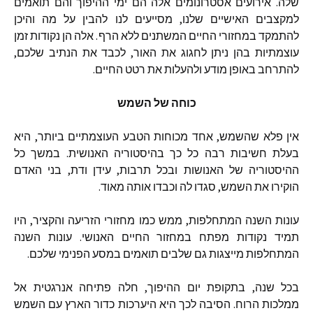
שלה
.
אירועים
אסטרונומים
אלה
הם
ימי
ההיפוך
והם
תואמים
למקצבים
האישיים
שלנו
,
מסייעים
לנו
להבין
על
מה
והיכן
להתמקד
במחזורי
החיים
המשתנים
ללא
הרף
.
אלה
הן
נקודות
זמן
עוצמתיות
בהן
ניתן
לחגוג
את
האור
,
לכבד
את
הנתיב
שלכם
,
להתרחב
באופן
מודע
ולהעלות
את
רטט
החיים
.
כוחה
של
השמש
אין
פלא
שהשמש
,
אחד
מכוחות
הטבע
העוצמתיים
ביותר
,
היא
בעלת
חשיבות
רבה
כל
כך
בהיסטוריה
האנושית
.
במשך
כל
ההיסטוריה
של
האנושות
ובכל
תרבות
,
עידן
ודת
,
בני
האדם
הוקירו
את
השמש
,
סגדו
לה
וכבדו
אותה
מאוד
.
עונות
השנה
המתחלפות
,
ממש
כמו
מחזורי
הזריעה
והקציר
,
היו
תמיד
נקודות
מפתח
במחזור
החיים
האנושי
.
עונות
השנה
המתחלפות
מייצגות
גם
שלבים
תואמים
במסע
הפנימי
שלכם
.
בכל
שנה
,
בתקופת
יום
ההיפוך
,
חלה
פתיחה
אנרגטית
אל
ממלכות
הרוח
.
הסיבה
לכך
היא
היערכות
כדור
הארץ
עם
השמש