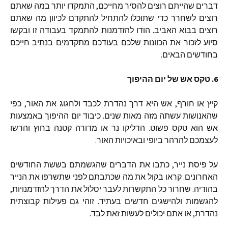
דברים
שהייתם
רוצים
להסיר
מחייכם
,
התמקדו
יותר
במה
שאתם
רוצים
לשחרר
כדי
שתוכלו
להתחיל
להתקדם
לכיוון
מה
שאתם
רוצים
בבוא
האביב
.
הודו
להזדמנות
להתמקד
בעבודה
זו
ובקשו
סיוע
לזכור
את
הכוונות
שלכם
בעודכם
מתקדמים
בנתיב
חייכם
בחודשים
הבאים
.
6.
טקס
אש
של
יום
ההיפוך
קיץ
או
חורף
,
אש
היא
דרך
נהדרת
לכבד
ולחגוג
את
האור
,
כפי
שהאנושות
עשתה
מזה
מאות
שנים
.
כיבוד
יום
ההיפוך
באמצעות
אש
הוא
טקס
פשוט
.
הדליקו
נר
או
מדורה
קטנה
בחוץ
והרשו
לעצמכם
להרהר
ביופי
ובאיכויות
האור
.
על
פיסת
נייר
,
כתבו
את
הדברים
שהגשמתם
בששת
החודשים
האחרונים
.
קראו
בקול
את
מה
שכתבתם
לפני
שתשרפו
את
הנייר
בהודיה
.
שחרור
כל
התקשרות
לעבר
יסלול
את
הדרך
להזדמנויות
,
להגשמות
ולהישגים
חדשים
בעתיד
.
זוהי
גם
פעילות
קבוצתית
נהדרת
,
או
אתם
יכולים
לעשות
זאת
לבד
.