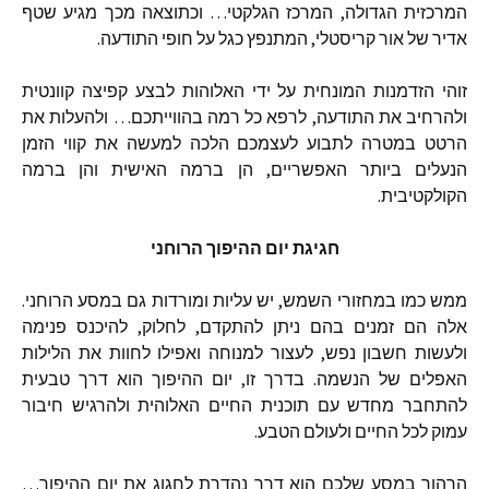
המרכזית
הגדולה
,
המרכז
הגלקטי
…
וכתוצאה
מכך
מגיע
שטף
אדיר
של
אור
קריסטלי
,
המתנפץ
כגל
על
חופי
התודעה
.
זוהי
הזדמנות
המונחית
על
ידי
האלוהות
לבצע
קפיצה
קוונטית
ולהרחיב
את
התודעה
,
לרפא
כל
רמה
בהווייתכם
…
ולהעלות
את
הרטט
במטרה
לתבוע
לעצמכם
הלכה
למעשה
את
קווי
הזמן
הנעלים
ביותר
האפשריים
,
הן
ברמה
האישית
והן
ברמה
הקולקטיבית
.
חגיגת
יום
ההיפוך
הרוחני
ממש
כמו
במחזורי
השמש
,
יש
עליות
ומורדות
גם
במסע
הרוחני
.
אלה
הם
זמנים
בהם
ניתן
להתקדם
,
לחלוק
,
להיכנס
פנימה
ולעשות
חשבון
נפש
,
לעצור
למנוחה
ואפילו
לחוות
את
הלילות
האפלים
של
הנשמה
.
בדרך
זו
,
יום
ההיפוך
הוא
דרך
טבעית
להתחבר
מחדש
עם
תוכנית
החיים
האלוהית
ולהרגיש
חיבור
עמוק
לכל
החיים
ולעולם
הטבע
.
הרהור
במסע
שלכם
הוא
דרך
נהדרת
לחגוג
את
יום
ההיפוך
…