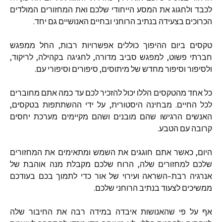
לכבד
ולחגוג
את
המסע
הייחודי
שלכם
ואת
המחזורים
המולדים
הכרוכים
בצעידה
בנתיב
הרוחני
ובחיים
האנושיים
גם
יחד
.
טקסים
ביום
ההיפוך
כוללים
אפשרויות
רבות
,
החל
ממפגש
חברתי
פשוט
,
למפגש
סביב
מדורה
,
לחגיגה
בקהילה
,
לריקוד
,
ולסיפור
וסיפור
מחדש
של
מיתוסים
,
סיפורים
וסיפורי
עם
.
כל
אחד
מהטקסים
הללו
יכול
להזכיר
לכם
עד
כמה
אתם
מחוברים
לכל
החיים
.
מבחינה
היסטורית
,
על
ידי
ההשתתפות
בטקסים
,
האנשים
הרגישו
שהם
מובנים
ושהם
מקיימים
מערכת
יחסים
קרובה
עם
הטבע
.
היום
,
כאשר
אתם
חוגגים
את
השמש
ומתאימים
את
המחזורים
שלכם
למחזורים
שלה
,
הרוח
שלכם
מקבלת
מנה
אוהבת
של
אנרגיה
רבת
–
השראה
ועירוי
של
אור
כדי
לתמוך
בכם
בעודכם
ממשיכים
לצעוד
בנתיב
הרוחני
שלכם
.
אף
על
פי
שהאנושות
איבדה
במידה
רבה
את
החיבור
שלה