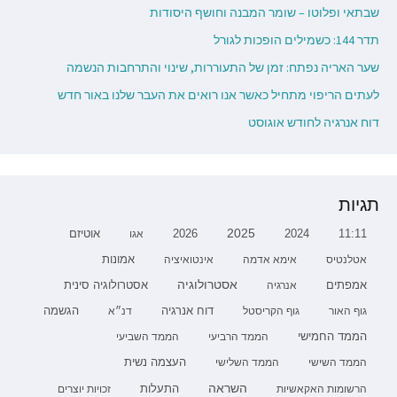
שבתאי ופלוטו – שומר המבנה וחושף היסודות
תדר 144: כשמילים הופכות לגורל
שער האריה נפתח: זמן של התעוררות, שינוי והתרחבות הנשמה
לעתים הריפוי מתחיל כאשר אנו רואים את העבר שלנו באור חדש
דוח אנרגיה לחודש אוגוסט
תגיות
2026
2025
2024
11:11
אגו
אוטיזם
אטלנטיס
אימא אדמה
אינטואיציה
אמונות
אמפתים
אסטרולוגיה
אנרגיה
אסטרולוגיה סינית
דוח אנרגיה
גוף האור
גוף הקריסטל
דנ״א
הגשמה
הממד החמישי
הממד הרביעי
הממד השביעי
העצמה נשית
הממד השישי
הממד השלישי
השראה
התעלות
הרשומות האקאשיות
זכויות יוצרים