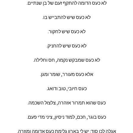
לא
כעס
הדומה
להתקף
זעם
של
בן
שנתיים
.
לא
כעס
שיש
להתבייש
בו
.
לא
כעס
שיש
לחקור
.
לא
כעס
שיש
להחניק
.
לא
כעס
שמבקש
נקמה
,
חס
וחלילה
.
אלא
כעס
מעורר
,
שומר
ומגן
.
כעס
חיובי
,
טוב
ודואג
.
כעס
שהוא
תמרור
אזהרה
,
צלצול
השכמה
.
כעס
בוגר
,
חכם
,
למוד
ניסיון
,
ציני
מדי
פעם
.
אגלה
לכן
סוד
:
יש
לי
בארון
גלימת
כעס
אדומה
ומוזרה
.