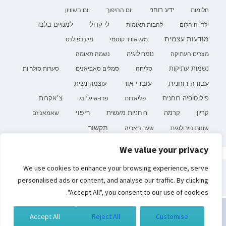
ידע רוחני
חלומות
יום ההיפוך
יום השוויון
לי קרול
ילדי היהלום
להבות תאומות
למנויים בלבד
מודעות עצמית
מזג אוויר קוסמי
מיינדפולנס
נומרולוגיה
מצרים העתיקה
נשמה תאומה
נשמות עתיקות
סליחה
סמלים סאביאנים
סערות סולריות
עובדי אור
עבודה רוחנית
עוצמה נשית
פילוסופיה רוחנית
פליאדות
פרו-אייג׳ינג
צ׳אקרות
קריון
רוחניות מעשית
ריפוי
קרמה
שאמאניזם
תקשור
שונות נוירולוגית
שער האריה
We value your privacy
פרטיות וקובצי Cookie: אתר זה משתמש בקובצי Cookie. המשך השימוש באתר
We use cookies to enhance your browsing experience, serve
מהווה את ההסכמה שלך לשימוש בהם.
חיפוש:
personalised ads or content, and analyse our traffic. By clicking
לקבלת מידע נוסף, כולל מידע על השליטה בקובצי Cookies, ניתן לעיין בעמוד:
"Accept All", you consent to our use of cookies.
מדיניות קובצי ה-Cookie
Accept All
Reject All
Customise
כל הזכויות שמורות לסמדר ברגמן | בניית אתרים
תגית דאנס