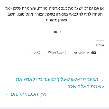
אז
אם
גם
לכן
יש
גלימת
כעס
אדומה
ומוזרה
,
ששומרת
עליכן
–
אל
תפחדו
לתת
לה
לצאת
מהארון
בשעת
הצורך
.
מקסימום
,
יחשבו
שאתן
משונות
…
כמוני
…
שיתוף
דואר אלקטרוני
WhatsApp
עוד
→
הצעד הראשון שעליך לצעוד כדי לאמץ את
יווט
עוצמת האלה שלך
איך הפכתי ללוחם
←
וסטים