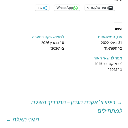
דואר אלקטרוני
WhatsApp
עוד
קשור
אנו, המשוגעות…
למצוא שקט בסערה
31 ביולי 2022
18 במרץ 2026
ב-"השראה"
ב-"2026"
מסר לנושאי האור
9 באוקטובר 2025
ב-"2025"
→
ריפוי צ׳אקרת הגרון – המדריך השלם
יווט
למתחילים
הגיגי האלה
←
וסטים