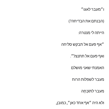
ו״מעבר
לאגו״
(
הבנתם
את
הבדיחה
?)
הייתה
לי
מנטרה
:
״אף
פעם
אל
תבקש
סליחה
ואף
פעם
אל
תתנצל״
.
האמנתי
שאני
מושלם
מעבר
לשפלות
הרוח
מעבר
לתּוֹכֵחָה
ולא
היה
״אף
אחד
כאן״
,
כמובן
,