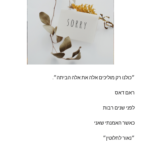
״כולנו
רק
מוליכים
אלה
את
אלה
הביתה״
.
ראם
דאס
לפני
שנים
רבות
כאשר
האמנתי
שאני
״נאור
לחלוטין״