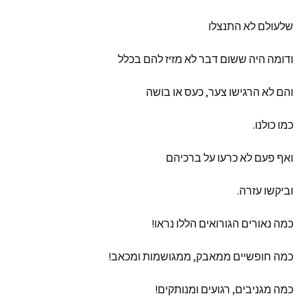
שלעולם
לא
התנצלו
ודומה
היה
ששום
דבר
לא
מזיז
להם
בכלל
והם
לא
הרגישו
צער
,
כעס
או
בושה
כמו
כולנו
.
ואף
פעם
לא
כרעו
על
ברכיהם
וביקשו
עזרה
.
כמה
נאורים
הגורואים
הללו
נראו
!
כמה
חופשיים
ממאבק
,
ממגושמות
ומכאב
!
כמה
מגניבים
,
רגועים
ומנותקים
!