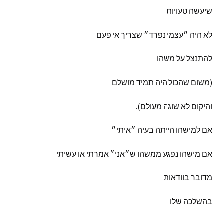
שיעשה
טעויות
לא
היה
״עצמי
נפרד״
שצריך
אי
פעם
להתנצל
על
משהו
(
משום
שהכול
היה
תמיד
מושלם
והיקום
לא
שוגה
מעולם
).
אם
למישהו
הייתה
בעיה
״איתי״
אם
מישהו
נפגע
ממשהו
ש״אני״
אמרתי
או
עשיתי
מדובר
בוודאות
בהשלכה
שלו