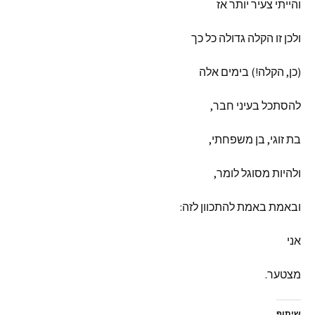
והייתי
צעיר
יותר
אז
ולכן
זו
הקלה
גדולה
כל
כך
(
כן
,
הקלה
!)
בימים
אלה
להסתכל
בעיני
חבר
,
בת
זוגי
,
בן
משפחתי
,
ולהיות
מסוגל
לומר
,
ובאמת
באמת
להתכוון
לזה
:
אני
מצטער
.
שיתוף