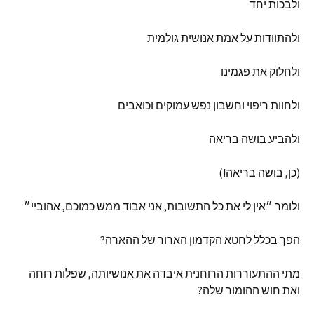
ולבכות
יחד
ולהתוודות
על
אמת
אנושית
גולמית
ולחלוק
את
פגמינו
ולחוות
ריפוי
וחשבון
נפש
עמוקים
וכואבים
ולהביע
בושה
בריאה
(
כן
,
בושה
בריאה
!)
ולומר
״אין
לי
את
כל
התשובות
,
אני
אבוד
ממש
כמוכם
,
אהוביי״
הפך
בכלל
לחטא
הקדמון
הארור
של
ההארה
?
מתי
ההתעוררות
הרוחנית
איבדה
את
אנושיותה
,
שפלות
רוחה
ואת
חוש
ההומור
שלה
?