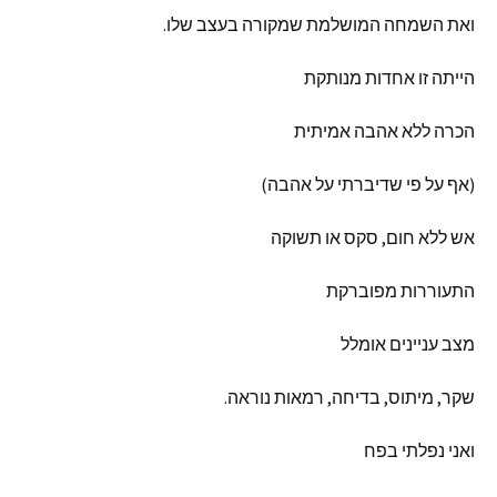
ואת
השמחה
המושלמת
שמקורה
בעצב
שלו
.
הייתה
זו
אחדות
מנותקת
הכרה
ללא
אהבה
אמיתית
(
אף
על
פי
שדיברתי
על
אהבה
)
אש
ללא
חום
,
סקס
או
תשוקה
התעוררות
מפוברקת
מצב
עניינים
אומלל
שקר
,
מיתוס
,
בדיחה
,
רמאות
נוראה
.
ואני
נפלתי
בפח