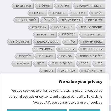
השראה
התעלות
הרשומות האקאשיות
זכויות יוצרים
ידע רוחני
חלומות
יום ההיפוך
יום השוויון
לי קרול
ילדי היהלום
להבות תאומות
למנויים בלבד
מודעות עצמית
מזג אוויר קוסמי
מיינדפולנס
נומרולוגיה
מצרים העתיקה
נשמה תאומה
נשמות עתיקות
סליחה
סמלים סאביאנים
סערות סולריות
עובדי אור
עבודה רוחנית
עוצמה נשית
פילוסופיה רוחנית
פליאדות
פרו-אייג׳ינג
צ׳אקרות
קריון
רוחניות מעשית
ריפוי
קרמה
שאמאניזם
תקשור
שונות נוירולוגית
שער האריה
We value your privacy
פרטיות וקובצי Cookie: אתר זה משתמש בקובצי Cookie. המשך השימוש באתר
We use cookies to enhance your browsing experience, serve
מהווה את ההסכמה שלך לשימוש בהם.
חיפוש:
personalised ads or content, and analyse our traffic. By clicking
לקבלת מידע נוסף, כולל מידע על השליטה בקובצי Cookies, ניתן לעיין בעמוד:
"Accept All", you consent to our use of cookies.
מדיניות קובצי ה-Cookie