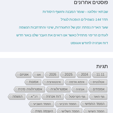
פוסטים אחרונים
שבתאי ופלוטו – שומר המבנה וחושף היסודות
תדר 144: כשמילים הופכות לגורל
שער האריה נפתח: זמן של התעוררות, שינוי והתרחבות הנשמה
לעתים הריפוי מתחיל כאשר אנו רואים את העבר שלנו באור חדש
דוח אנרגיה לחודש אוגוסט
תגיות
2026
2025
2024
11:11
אגו
אוטיזם
אטלנטיס
אימא אדמה
אינטואיציה
אמונות
אמפתים
אסטרולוגיה
אנרגיה
אסטרולוגיה סינית
דוח אנרגיה
גוף האור
גוף הקריסטל
דנ״א
הגשמה
הממד החמישי
הממד הרביעי
הממד השביעי
העצמה נשית
הממד השישי
הממד השלישי