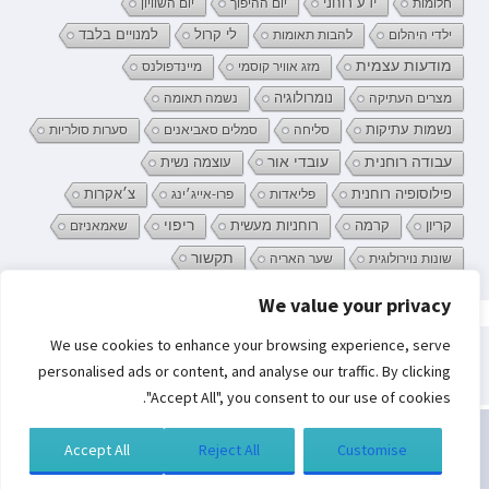
ידע רוחני
חלומות
יום ההיפוך
יום השוויון
לי קרול
ילדי היהלום
להבות תאומות
למנויים בלבד
מודעות עצמית
מזג אוויר קוסמי
מיינדפולנס
נומרולוגיה
מצרים העתיקה
נשמה תאומה
נשמות עתיקות
סליחה
סמלים סאביאנים
סערות סולריות
עובדי אור
עבודה רוחנית
עוצמה נשית
פילוסופיה רוחנית
פליאדות
פרו-אייג׳ינג
צ׳אקרות
קריון
רוחניות מעשית
ריפוי
קרמה
שאמאניזם
תקשור
שונות נוירולוגית
שער האריה
We value your privacy
פרטיות וקובצי Cookie: אתר זה משתמש בקובצי Cookie. המשך השימוש באתר
We use cookies to enhance your browsing experience, serve
מהווה את ההסכמה שלך לשימוש בהם.
חיפוש:
personalised ads or content, and analyse our traffic. By clicking
לקבלת מידע נוסף, כולל מידע על השליטה בקובצי Cookies, ניתן לעיין בעמוד:
"Accept All", you consent to our use of cookies.
מדיניות קובצי ה-Cookie
Accept All
Reject All
Customise
כל הזכויות שמורות לסמדר ברגמן | בניית אתרים
תגית דאנס