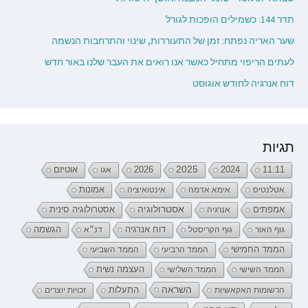
תדר 144: כשמילים הופכות לגורל
שער האריה נפתח: זמן של התעוררות, שינוי והתרחבות הנשמה
לעתים הריפוי מתחיל כאשר אנו רואים את העבר שלנו באור חדש
דוח אנרגיה לחודש אוגוסט
תגיות
2026
2025
2024
11:11
אגו
אוטיזם
אטלנטיס
אימא אדמה
אינטואיציה
אמונות
אמפתים
אסטרולוגיה
אנרגיה
אסטרולוגיה סינית
דוח אנרגיה
גוף האור
גוף הקריסטל
דנ״א
הגשמה
הממד החמישי
הממד הרביעי
הממד השביעי
העצמה נשית
הממד השישי
הממד השלישי
השראה
התעלות
הרשומות האקאשיות
זכויות יוצרים