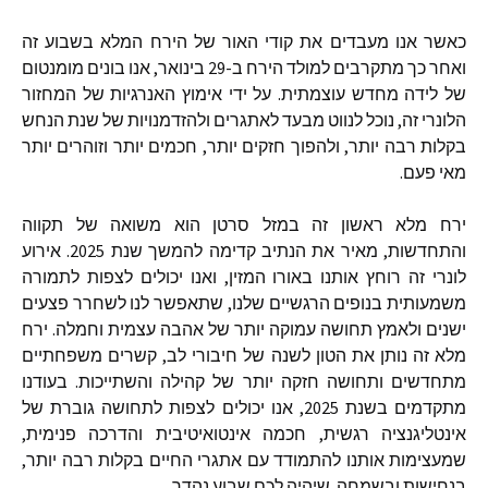
כאשר אנו מעבדים את קודי האור של הירח המלא בשבוע זה
ואחר כך מתקרבים למולד הירח ב
-29
בינואר
,
אנו בונים מומנטום
של לידה מחדש עוצמתית
.
על ידי אימוץ האנרגיות של המחזור
הלונרי זה
,
נוכל לנווט מבעד לאתגרים ולהזדמנויות של שנת הנחש
בקלות רבה יותר
,
ולהפוך חזקים יותר
,
חכמים יותר וזוהרים יותר
מאי פעם
.
ירח מלא ראשון זה במזל סרטן הוא משואה של תקווה
והתחדשות
,
מאיר את הנתיב קדימה להמשך שנת
2025.
אירוע
לונרי זה רוחץ אותנו באורו המזין
,
ואנו יכולים לצפות לתמורה
משמעותית בנופים הרגשיים שלנו
,
שתאפשר לנו לשחרר פצעים
ישנים ולאמץ תחושה עמוקה יותר של אהבה עצמית וחמלה
.
ירח
מלא זה נותן את הטון לשנה של חיבורי לב
,
קשרים משפחתיים
מתחדשים ותחושה חזקה יותר של קהילה והשתייכות
.
בעודנו
מתקדמים בשנת
2025,
אנו יכולים לצפות לתחושה גוברת של
אינטליגנציה רגשית
,
חכמה אינטואיטיבית והדרכה פנימית
,
שמעצימות אותנו להתמודד עם אתגרי החיים בקלות רבה יותר
,
בנחישות ובשמחה
.
שיהיה לכם שבוע נהדר
.