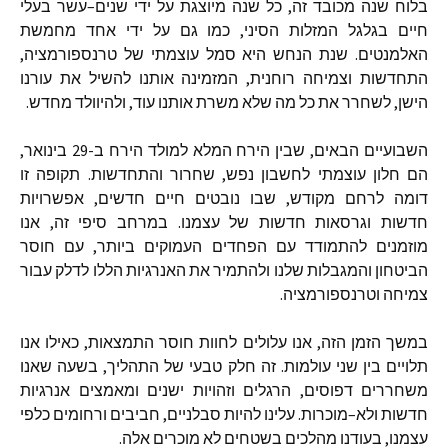
בלוח שנה מכובד זה
,
כל שנה מיוצגת על ידי שנים
–
עשר בעלי
חיים בגלגל המזלות הסיני
,
כמו גם על ידי אחד מחמשת
האלמנטים
.
שנת הנחש היא סמל עוצמתי של טרנספורמציה
,
התחדשות וצמיחה רוחנית
,
המזמינה אותנו להשיל את עורנו
הישן
,
לשחרר את כל מה שלא משרת אותנו עוד
,
ולהיוולד מחדש
.
השבועיים הבאים
,
שבין הירח המלא למולד הירח ב
-29
בינואר
,
הם חלון עוצמתי לחשבון נפש
,
שחרור והתחדשות
.
תקופה זו
דומה לרחם מקודש
,
שבו נובטים חיים חדשים
,
אפשרויות
חדשות וגרסאות חדשות של עצמנו
.
במרחב סיפי זה
,
אנו
מוזמנים להתמודד עם הפחדים העמוקים ביותר
,
עם חוסר
הביטחון והמגבלות שלנו ולהתמיר את האנרגיות הללו לדלק עבור
צמיחה וטרנספורמציה
.
במשך הזמן הזה
,
אנו עלולים לחוות חוסר התמצאות
,
כאילו אנו
תלויים בין שני עולמות
.
זה חלק טבעי של התהליך
,
בשעה שאנו
משחררים דפוסים
,
הרגלים וזהויות ישנים ומאמצים אנרגיות
חדשות ולא
–
מוכרות
.
עלינו להיות סבלניים
,
חביבים ורחומים כלפי
עצמנו
,
בעודנו מהלכים בשטחים לא מוכרים אלה
.