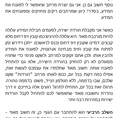
נוסף
חשוב
גם
כן
.
אני
גם
יוצרת
מרחב
שיאפשר
לי
לפענח
את
המידע
,
בסדר
?
כיוון
שמרחבים
ריקים
מחזיקים
ומפענחים
את
המידע
.
כאשר
אני
מקבלת
הורדה
ישירה
,
לפעמים
חבילת
המידע
עלולה
להיות
מורכבת
מאוד
.
היא
עלולה
להרגיש
כמו
קובץ
זיפ
דחוס
מלא
קבצים
.
דמיינו
שקובץ
זיפ
דחוס
נכנס
לראשכם
.
ייתכן
ויידרש
זמן
לפתוח
את
קובץ
הזיפ
מבחינה
אנרגטית
,
לפענח
את
המידע
ולהבין
אותו
.
ולכן
אתם
זקוקים
למרחב
ולשקט
פנימי
כדי
שתהיו
מסוגלים
לא
רק
להחזיק
בהורדה
הישירה
,
אלא
גם
להתחיל
לפענח
אותה
.
חשוב
מאוד
שתלמדו
את
עצמכם
לעשות
זאת
,
אפילו
כמה
דקות
בכל
יום
,
כנסו
לאותו
מרחב
״הורדות״
שקט
שלכם
,
שבו
בדממה
,
ללא
הטלפון
הנייד
,
פשוט
בדממה
טהורה
.
תרגלו
זאת
בכל
יום
,
התחילו
לתרגל
רגעים
אלה
בחייכם
.
זו
דרך
נהדרת
וחשובה
מאוד
שתאפשר
לכם
להתחיל
לקבל
הורדות
ישירות
במהירות
רבה
יותר
.
השלב
הרביעי
הוא
להתחבר
עם
הגוף
.
כן
,
זה
חשוב
מאוד
–