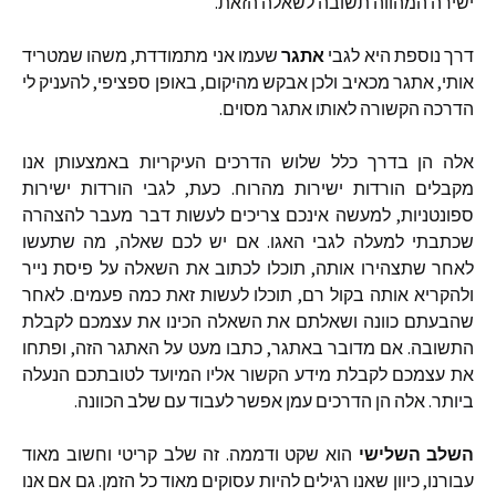
ישירה
המהווה
תשובה
לשאלה
הזאת
.
דרך
נוספת
היא
לגבי
אתגר
שעמו
אני
מתמודדת
,
משהו
שמטריד
אותי
,
אתגר
מכאיב
ולכן
אבקש
מהיקום
,
באופן
ספציפי
,
להעניק
לי
הדרכה
הקשורה
לאותו
אתגר
מסוים
.
אלה
הן
בדרך
כלל
שלוש
הדרכים
העיקריות
באמצעותן
אנו
מקבלים
הורדות
ישירות
מהרוח
.
כעת
,
לגבי
הורדות
ישירות
ספונטניות
,
למעשה
אינכם
צריכים
לעשות
דבר
מעבר
להצהרה
שכתבתי
למעלה
לגבי
האגו
.
אם
יש
לכם
שאלה
,
מה
שתעשו
לאחר
שתצהירו
אותה
,
תוכלו
לכתוב
את
השאלה
על
פיסת
נייר
ולהקריא
אותה
בקול
רם
,
תוכלו
לעשות
זאת
כמה
פעמים
.
לאחר
שהבעתם
כוונה
ושאלתם
את
השאלה
הכינו
את
עצמכם
לקבלת
התשובה
.
אם
מדובר
באתגר
,
כתבו
מעט
על
האתגר
הזה
,
ופתחו
את
עצמכם
לקבלת
מידע
הקשור
אליו
המיועד
לטובתכם
הנעלה
ביותר
.
אלה
הן
הדרכים
עמן
אפשר
לעבוד
עם
שלב
הכוונה
.
השלב
השלישי
הוא
שקט
ודממה
.
זה
שלב
קריטי
וחשוב
מאוד
עבורנו
,
כיוון
שאנו
רגילים
להיות
עסוקים
מאוד
כל
הזמן
.
גם
אם
אנו