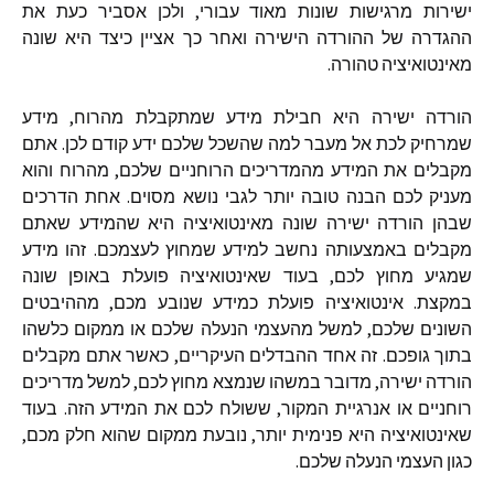
ישירות
מרגישות
שונות
מאוד
עבורי
,
ולכן
אסביר
כעת
את
ההגדרה
של
ההורדה
הישירה
ואחר
כך
אציין
כיצד
היא
שונה
מאינטואיציה
טהורה
.
הורדה
ישירה
היא
חבילת
מידע
שמתקבלת
מהרוח
,
מידע
שמרחיק
לכת
אל
מעבר
למה
שהשכל
שלכם
ידע
קודם
לכן
.
אתם
מקבלים
את
המידע
מהמדריכים
הרוחניים
שלכם
,
מהרוח
והוא
מעניק
לכם
הבנה
טובה
יותר
לגבי
נושא
מסוים
.
אחת
הדרכים
שבהן
הורדה
ישירה
שונה
מאינטואיציה
היא
שהמידע
שאתם
מקבלים
באמצעותה
נחשב
למידע
שמחוץ
לעצמכם
.
זהו
מידע
שמגיע
מחוץ
לכם
,
בעוד
שאינטואיציה
פועלת
באופן
שונה
במקצת
.
אינטואיציה
פועלת
כמידע
שנובע
מכם
,
מההיבטים
השונים
שלכם
,
למשל
מהעצמי
הנעלה
שלכם
או
ממקום
כלשהו
בתוך
גופכם
.
זה
אחד
ההבדלים
העיקריים
,
כאשר
אתם
מקבלים
הורדה
ישירה
,
מדובר
במשהו
שנמצא
מחוץ
לכם
,
למשל
מדריכים
רוחניים
או
אנרגיית
המקור
,
ששולח
לכם
את
המידע
הזה
.
בעוד
שאינטואיציה
היא
פנימית
יותר
,
נובעת
ממקום
שהוא
חלק
מכם
,
כגון
העצמי
הנעלה
שלכם
.