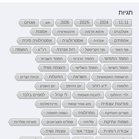
תגיות
2026
2025
2024
11:11
אגו
אוטיזם
אטלנטיס
אימא אדמה
אינטואיציה
אמונות
אמפתים
אסטרולוגיה
אנרגיה
אסטרולוגיה סינית
דוח אנרגיה
גוף האור
גוף הקריסטל
דנ״א
הגשמה
הממד החמישי
הממד הרביעי
הממד השביעי
העצמה נשית
הממד השישי
הממד השלישי
השראה
התעלות
הרשומות האקאשיות
זכויות יוצרים
ידע רוחני
חלומות
יום ההיפוך
יום השוויון
לי קרול
ילדי היהלום
להבות תאומות
למנויים בלבד
מודעות עצמית
מזג אוויר קוסמי
מיינדפולנס
נומרולוגיה
מצרים העתיקה
נשמה תאומה
נשמות עתיקות
סליחה
סמלים סאביאנים
סערות סולריות
עובדי אור
עבודה רוחנית
עוצמה נשית