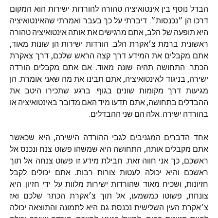
הבדל
נוסף
בין
אינטואיציה
טהורה
להורדות
ישירות
הוא
המקום
דרכו
הן
״נכנסות״
.
דיברתי
על
כך
בעבר
ואמרתי
שהאינטואיציה
היא
תופעה
של
הלב
,
אתם
מרגישים
את
אותה
אינטואיציה
טהורה
ראשונית
ברמת
צ׳אקרת
הלב
.
הורדות
ישירות
הן
שונות
מאוד
,
אתם
מקבלים
את
המידע
דרך
קצה
הראש
שלכם
,
דרך
צאקרת
הכתר
.
התחושה
תהיה
שונה
מאוד
.
אם
אתם
מקבלים
הורדה
ישירה
,
בניגוד
לאינטואיציה
,
אתם
תבינו
את
מה
שאני
אומרת
.
הן
מגיעות
דרך
מקומות
שונים
בגוף
.
ברגע
שתכירו
היטב
את
ההבדלים
בתחושה
,
אתם
תדעו
מיד
האם
מדובר
באינטואיציה
או
בהורדה
ישירה
.
אלה
הם
שני
ההבדלים
.
אחד
הדברים
המגניבים
לגבי
ההורדה
הישירה
,
היא
שכאשר
אתם
מקבלים
אותה
,
התחושה
היא
שמשהו
פשוט
צנח
ונכנס
אל
ראשכם
,
כך
אני
חווה
זאת
.
חבילת
מידע
זו
פשוט
צנחה
אל
תוך
ראשכם
והיא
יכולה
לעטות
צורות
רבות
.
אתם
יכולים
לקבל
חזיונות
,
ושכיח
מאוד
שהורדות
ישירות
מלוות
על
ידי
חזיון
.
היא
צונחת
,
פשוטו
כמשמעו
,
אל
תוך
צ׳אקרת
הכתר
שלכם
ואז
צ׳אקרת
העין
השלישית
נכנסת
גם
היא
לתמונה
והתוצאה
יכולה