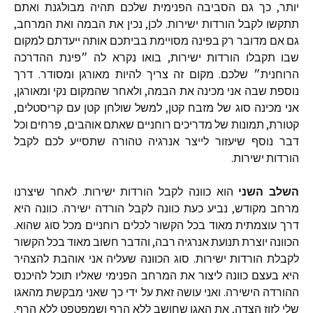
יותר
,
כך
גם
הסביבה
הפנימית
שלכם
תהיה
מבולגנת
ואתם
תתקשו
לקבל
הורדות
ישירות
.
לכן
,
נכין
את
הבמה
ואת
המרחב
,
גם
אם
מדובר
רק
בפינה
מסויימת
בביתכם
אותה
ייעדתם
למקום
שבו
תקבלו
הורדות
ישירות
,
בואו
נקרא
לה
״פינת
ההדרכה
הרוחנית״
שלכם
.
מקום
זה
צריך
להיות
מאורגן
ומסודר
.
דרך
נוספת
שבה
אני
מכינה
את
הבמה
,
ולאחר
שהמקום
נקי
ומאורגן
,
אני
מכינה
סוג
של
מזבח
קטן
,
למשל
שולחן
קטן
עם
קריסטלים
,
קטורת
,
תמונות
של
מדריכים
רוחניים
שאתם
אוהבים
,
פרחים
וכל
דבר
נוסף
שיעזור
לייצר
אנרגיה
טהורה
שתסייע
לכם
לקבל
הורדות
ישירות
.
השלב
השני
הוא
כוונה
לקבל
הורדות
ישירות
.
לאחר
שיצרנו
מרחב
מקודש
,
נביע
כעת
כוונה
לקבל
הורדה
ישירה
.
כוונה
היא
דרך
עוצמתית
מאוד
בכל
הקשור
לכלים
רוחניים
מכל
סוג
שהוא
.
הכוונה
יוצרת
תנועת
אנרגיה
רבה
,
והדבר
חשוב
מאוד
בכל
הקשור
לקבלת
הורדות
ישירות
.
סוג
הכוונה
שעליה
אני
אוהבת
להצהיר
היא
בעצם
כוונה
ליצור
את
המרחב
הפנימי
שאליו
תוכל
להיכנס
ההורדה
הישירה
.
ואני
עושה
זאת
על
ידי
כך
שאני
מבקשת
מהאגו
שלי
לזוז
הצדה
,
את
האגו
שחושב
ללא
הרף
ושמפטפט
ללא
הרף
.