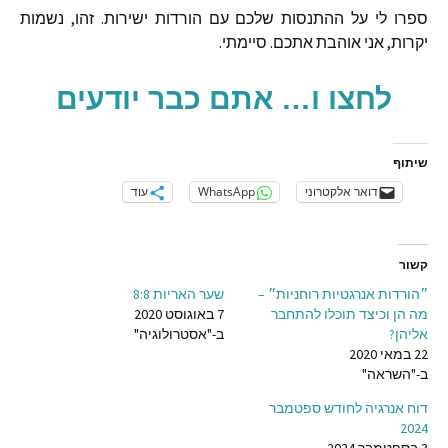
ספרו
לי
על
ההתנסות
שלכם
עם
הורדות
ישירות
.
זהו
,
נשמות
יקרות
,
אני
אוהבת
אתכם
.
סיימתי
.
לחצו ו… אתם כבר יודעים
שיתוף
דואר אלקטרוני
WhatsApp
עוד
קשור
״הורדות אנרגטיות רוחניות״ –
שער האריות 8:8
מה הן וכיצד תוכלו להתחבר
7 באוגוסט 2020
אליהן?
ב-"אסטרולוגיה"
22 במאי 2020
ב-"השראה"
דוח אנרגיה לחודש ספטמבר
2024
3 בספטמבר 2024