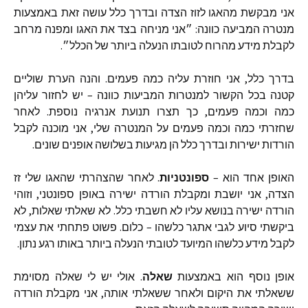
אני
מבקשת
מהאגו
לזוז
הצדה
ובדרך
כלל
עושה
זאת
באמצעות
מנטרה
המביעה
כוונה
:
״אני
מניחה
בצד
את
האגו
ומפנה
מרחב
לקבלת
מידע
מהרוח
לטובתו
הנעלה
ביותר
של
הכלל״
.
בדרך
כלל
,
אני
חוזרת
עליה
כמה
פעמים
.
והנה
הערת
שוליים
קטנה
בכל
הקשור
למנטרות
המביעות
כוונה
–
יש
לחזור
עליהן
כמה
וכמה
פעמים
,
כך
תצרו
תנועת
אנרגיה
נוספת
.
לאחר
שחזרתי
כמה
וכמה
פעמים
על
המנטרה
שלי
,
אני
מוכנה
לקבל
הורדות
ישירות
ובדרך
כלל
הן
מגיעות
בשלושה
אופנים
שונים
.
האופן
אחד
הוא
–
ספונטניות
.
לאחר
שהצהרתי
שהאגו
שלי
זז
הצדה
,
אני
יושבת
ומקבלת
הורדה
ישירה
באופן
ספונטני
,
וזוהי
הורדה
ישירה
בנושא
עליו
לא
חשבתי
כלל
.
לא
שאלתי
שאלות
,
לא
ביקשתי
סיוע
לגבי
אתגר
כלשהו
–
כלום
.
פשוט
פתחתי
את
עצמי
לקבל
מידע
כלשהו
המיועד
לטובתי
הנעלה
ביותר
באותו
רגע
נתון
.
אופן
נוסף
הוא
באמצעות
שאלה
.
אולי
יש
לי
שאלה
מסוימת
ששאלתי
את
היקום
ולאחר
ששאלתי
אותה
,
אני
מקבלת
הורדה