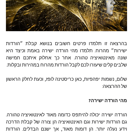
בהרצאה
זו
תלמדו
פרטים
חשובים
בנושא
קבלת
״הורדות
ישירות״
מהרוח
.
תלמדו
מהי
הורדה
ישירה
באמת
וכיצד
היא
שונה
מאינטואיציה
טהורה
.
אחר
כך
אחלוק
איתכם
חמישה
שלבים
קלים
שיעזרו
לכם
לקבל
הורדות
מהרוח
במהירות
ובקלות
.
שלום
,
נשמות
יפהפיות
,
כאן
כריסטינה
לופז
,
וכעת
לחלק
הראשון
של
ההרצאה
:
מהי
הורדה
ישירה
?
הורדה
ישירה
יכולה
להיתפס
כדומה
מאוד
לאינטואיציה
טהורה
.
גם
הורדות
ישירות
וגם
האינטואיציה
הן
צורה
של
קבלת
הדרכה
וידע
נעלה
יותר
.
הן
דומות
מאוד
,
אך
ישנם
הבדלים
.
הורדות