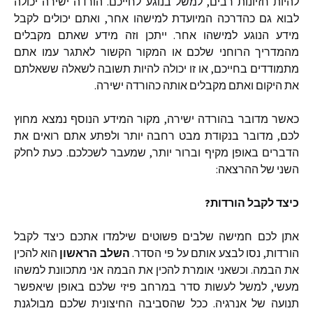
להיות
חזיונות
רבים
,
למשל
בנוגע
לחייכם
.
הורדה
ישירה
יכולה
לבוא
גם
כהדרכה
המיועדת
למישהו
אחר
,
ואתם
יכולים
לקבל
מידע
הנוגע
למישהו
אחר
.
ייתכן
וזה
מידע
שאתם
מקבלים
מהמדריך
הרוחני
שלכם
או
המקור
הקשור
לאתגר
עמו
אתם
מתמודדים
בחייכם
,
או
זו
יכולה
להיות
תשובה
לשאלה
ששאלתם
את
היקום
ואתם
מקבלים
אותה
כהורדה
ישירה
.
כאשר
מדובר
בהורדה
ישירה
,
מקור
המידע
הנוסף
נמצא
מחוץ
לכם
,
מדובר
בנקודת
מבט
רחבה
יותר
ולפתע
אתם
רואים
את
הדברים
באופן
מקיף
וברור
יותר
,
שמעבר
לשכלכם
.
כעת
לחלק
השני
של
ההרצאה
:
כיצד
לקבל
הורדות
?
אתן
לכם
חמישה
שלבים
פשוטים
שילמדו
אתכם
כיצד
לקבל
הורדות
,
נסו
לבצע
אותם
על
פי
הסדר
.
השלב
הראשון
הוא
להכין
את
הבמה
.
וכשאני
אומרת
להכין
את
הבמה
אני
מתכוונת
למשהו
מעשי
,
למשל
לעשות
סדר
במרחב
פיזי
שלכם
באופן
שיאפשר
תנועה
של
אנרגיה
.
ככל
שהסביבה
החיצונית
שלכם
מבולגנת