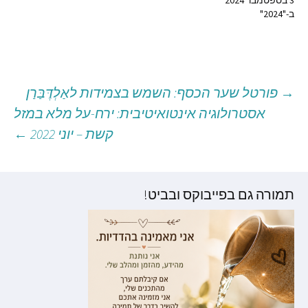
ב-"2024"
→
פורטל שער הכסף: השמש בצמידות לאַלְדֶּבַּרַן
יווט
אסטרולוגיה אינטואיטיבית: ירח-על מלא במזל
קשת – יוני 2022
←
וסטים
תמורה גם בפייבוקס ובביט!