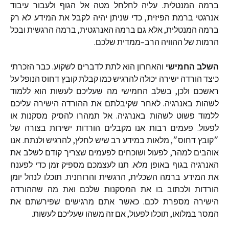
ברמה
המנטלית
.
עליה
לחלחל
מטה
אל
הגוף
ולעבור
עיבוד
אנרגטי
ברמת
הפיזית
,
כדי
שניתן
יהיה
לקבל
את
המידע
לא
רק
ברמה
המנטלית
,
אלא
גם
ברמה
האנרגטית
,
ברמה
הרגשית
ובכל
הרמות
של
ההוויה
הרב
–
ממדית
שלכם
.
השלב
החמישי
והאחרון
הוא
לתת
לדברים
לשקוע
.
כבר
הזכרתי
כיצד
הורדה
ישירה
יכולה
להרגיש
כמו
קבלת
קובץ
דחוס
הנופל
על
ראשכם
ולכן
,
בשלב
החמישי
מה
שעליכם
לעשות
הוא
ללמוד
לשהות
באנרגיה
.
לאחר
שקיבלתם
את
ההורדה
הישירה
עליכם
ללמוד
פשוט
לשהות
באנרגיה
.
אל
תמהרו
להסיק
מסקנות
או
לפעול
.
פעמים
רבות
אנו
מקבלים
הורדות
ישירות
בצורה
של
״קובץ
דחוס״
,
מלאות
במידע
רב
שיש
לחלץ
,
להרגיש
ולנתח
.
אנו
אוהבים
למהר
,
לפעול
ושוכחים
לפעמים
שצריך
קודם
לשלב
את
האנרגיה
בגוף
באופן
מלא
.
תנו
לעצמכם
מספיק
זמן
כדי
לפענח
את
המידע
ברמה
השכלית
,
הרגשית
והרוחנית
.
תוכלו
לנהל
יומן
הורדות
ולכתוב
בו
את
המסקנות
שלכם
ואת
מה
שההורדה
הישירה
מספרת
לכם
.
כאשר
אתם
מרגישים
שפירשתם
את
המסר
במלואו
,
תוכלו
לפעול
,
אם
זה
משהו
שעליכם
לעשות
.