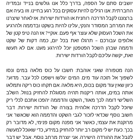
יושבים
סתם
על
הספה
,
בדרך
כלל
אנו
גולשים
בנייד
ובמדיה
החברתית
.
אנו
רגילים
להיות
עסוקים
בכל
רגע
בחיינו
.
וזו
בעיה
אם
ברצוננו
לקבל
הדרכה
רוחנית
או
הורדות
ישירות
.
אז
לאחר
שיצרנו
את
המרחב
המסודר
והנקי
,
עלינו
להיות
בשקט
ובדממה
ולהרגיע
את
השכל
העסוק
שלא
עוצר
אף
פעם
.
אוקיי
?
אז
הנה
טיפ
קטן
של
אלופים
עבורכם
–
תרגלו
זאת
בכל
יום
,
כמה
דקות
של
שקט
ודממה
שבהן
השכל
הפטפטן
יוכל
להירגע
מעט
.
אם
לא
תעשו
זאת
,
יקשה
עליכם
לקבל
הורדות
ישירות
.
הנה
מטפורה
שאני
אוהבת
:
חשבו
על
כוס
מלאה
במים
ונסו
לשפוך
אל
תוכה
עוד
מים
.
המים
יגלשו
וישפכו
לכל
עבר
.
מדוע
?
כיוון
שאין
עוד
מקום
בכוס
,
היא
מלאה
.
אם
תקחו
כוס
ריקה
ותמלאו
אותה
במים
,
אותה
ריקנות
תהיה
מסוגלת
להחזיק
בנוזל
.
השלב
השלישי
דומה
לכך
מאוד
,
השקט
והדממה
יהפכו
אתכם
לכלי
ריק
שיוכל
לקבל
הדרכה
אלוהית
בצורה
של
הורדות
ישירות
.
דבר
חשוב
נוסף
שכדאי
לזכור
לגבי
השקט
והדממה
הוא
שכאשר
אני
מרוקנת
את
עצמי
,
כאשר
אני
מפנה
מקום
פנימי
,
לא
מדובר
רק
בכך
.
כעת
יש
לי
מקום
רב
יותר
להחזיק
במידע
,
כדי
שאוכל
למעשה
לקבל
את
ההורדה
הישירה
.
אני
יוצרת
מרחב
נוסף
,
אבל
יש
דבר