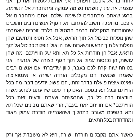
להתחבר
אל
גופכם
היפהפה
.
אני
אוהבת
לעשות
זאת
כך
:
אני
עוצמת
את
עיניי
,
נושמת
נשימה
עמוקה
ומתחברת
אל
הנשימה
.
ברגע
שאתם
מתחברים
לנשימה
שלכם
,
אתם
מתחברים
אל
גופכם
.
מדוע
כה
חשוב
להתחבר
אל
הגוף
?
אנשים
רבים
חושבים
שההורדות
מתקבלות
ברמה
המנטלית
בלבד
.
זוכרים
שאמרתי
שהן
נופלות
כביכול
אל
תוך
הראש
,
אבל
אל
תטעו
ותחשבו
שהן
נופלות
אל
תוך
הראש
ונשארות
שם
.
הן
אולי
נופלות
כביכול
אל
תוך
הראש
,
אבל
הן
חודרות
אל
כל
תא
ותא
של
הווייתכם
.
מה
שהן
עושות
,
הן
נכנסות
עמוק
אל
תוך
הגוף
בצורה
של
אנרגיה
.
ואני
בטוחה
שזה
קרה
לכם
בעבר
,
כיוון
שדיברתי
עם
אנשים
רבים
שאמרו
שכאשר
הם
מקבלים
הורדה
ישירה
או
אינטואיציה
(
ואינטואיציה
פועלת
בדרך
זהה
),
הם
פשוט
יודעים
דבר
–
מה
בכל
הווייתם
ובכל
תא
בגופם
.
האם
קרה
פעם
שידעתם
לפתע
משהו
בוודאות
רבה
כל
כך
,
שהרגשתם
שאתם
יודעים
זאת
בכל
הווייתכם
?
אם
חוויתם
זאת
בעבר
,
הרי
שאתם
מבינים
שכל
תא
ותא
בגופכם
מעורב
בתהליך
ושהאנרגיה
חודרת
עמוק
מאוד
ומהדהדת
בכל
התאים
.
כאשר
אתם
מקבלים
הורדה
ישירה
,
היא
לא
מעובדת
אך
ורק