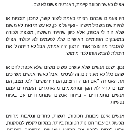
אפילו כאשר הכוונה קיימת
,
האנרגיה פשוט לא שם
.
היו פעמים שבהם רציתי באמת ליצור קשר
,
לתכנן תוכניות או
להיות שם בשביל מישהו
–
ואף על פי כן
,
לא עשיתי זאת
.
לא משום
שלא היה לי אכפת
,
אלא כיוון שהייתי תשושה
,
מוצפת ולכודה
במאבקים הפנימיים האישיים שלי
.
לפעמים לא יכולתי אפילו
להסביר מה עוצר אותי
.
הרצון היה אמיתי
,
אבל לא הייתה לי את
היכולת להביא אותו לכדי מימוש
.
נכון
,
ישנם אנשים שלא עושים פשוט משום שלא אכפת להם או
שהם כלל לא מעוניינים
.
זה לגיטימי
.
אבל כאשר אנשים משייכים
את האמירה ״אם הם היו רוצים
,
הם היו עושים״ לכל מצב
,
הם
יוצרים לחץ לא הוגן ומתעלמים מהאתגרים האמיתיים עמם
אנשים מתמודדים
–
בייחוד אנשים שמתמודדים עם בעיות
נפשיות
.
אנשים אינם מכונות
.
תכופות
,
רגשות
,
פחדים ונסיבות מהווים
מכשול גם עבור הכוונות הטובות ביותר
.
במקום לקפוץ למסקנות
,
עלינו לנסות להבין את המשא שאנשים מסוימים סוחבים
.