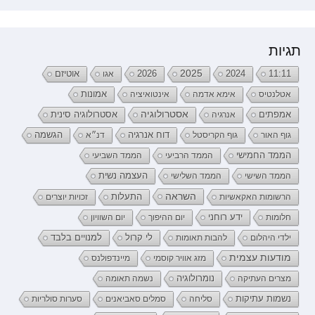
תגיות
2026
2025
2024
11:11
אגו
אוטיזם
אטלנטיס
אימא אדמה
אינטואיציה
אמונות
אמפתים
אסטרולוגיה
אנרגיה
אסטרולוגיה סינית
דוח אנרגיה
גוף האור
גוף הקריסטל
דנ״א
הגשמה
הממד החמישי
הממד הרביעי
הממד השביעי
העצמה נשית
הממד השישי
הממד השלישי
השראה
התעלות
הרשומות האקאשיות
זכויות יוצרים
ידע רוחני
חלומות
יום ההיפוך
יום השוויון
לי קרול
ילדי היהלום
להבות תאומות
למנויים בלבד
מודעות עצמית
מזג אוויר קוסמי
מיינדפולנס
נומרולוגיה
מצרים העתיקה
נשמה תאומה
נשמות עתיקות
סליחה
סמלים סאביאנים
סערות סולריות