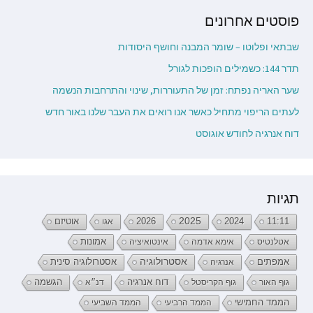
פוסטים אחרונים
שבתאי ופלוטו – שומר המבנה וחושף היסודות
תדר 144: כשמילים הופכות לגורל
שער האריה נפתח: זמן של התעוררות, שינוי והתרחבות הנשמה
לעתים הריפוי מתחיל כאשר אנו רואים את העבר שלנו באור חדש
דוח אנרגיה לחודש אוגוסט
תגיות
2026
2025
2024
11:11
אגו
אוטיזם
אטלנטיס
אימא אדמה
אינטואיציה
אמונות
אמפתים
אסטרולוגיה
אנרגיה
אסטרולוגיה סינית
דוח אנרגיה
גוף האור
גוף הקריסטל
דנ״א
הגשמה
הממד החמישי
הממד הרביעי
הממד השביעי