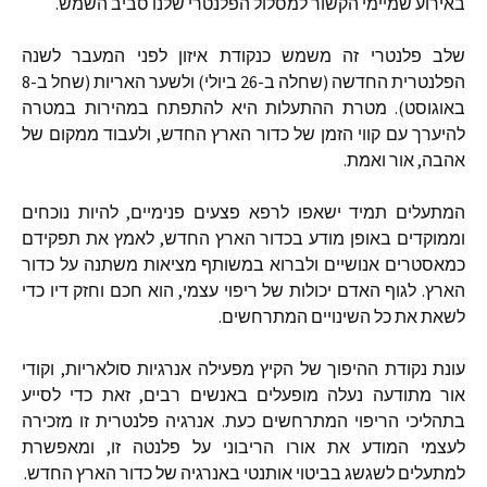
באירוע שמיימי הקשור למסלול הפלנטרי שלנו סביב השמש
.
שלב פלנטרי זה משמש כנקודת איזון לפני המעבר לשנה
הפלנטרית החדשה
(
שחלה ב
-26
ביולי
)
ולשער האריות
(
שחל ב
-8
באוגוסט
).
מטרת ההתעלות היא להתפתח במהירות במטרה
להיערך עם קווי הזמן של כדור הארץ החדש
,
ולעבוד ממקום של
אהבה
,
אור ואמת
.
המתעלים תמיד ישאפו לרפא פצעים פנימיים
,
להיות נוכחים
וממוקדים באופן מודע בכדור הארץ החדש
,
לאמץ את תפקידם
כמאסטרים אנושיים ולברוא במשותף מציאות משתנה על כדור
הארץ
.
לגוף האדם יכולות של ריפוי עצמי
,
הוא חכם וחזק דיו כדי
לשאת את כל השינויים המתרחשים
.
עונת נקודת ההיפוך של הקיץ מפעילה אנרגיות סולאריות
,
וקודי
אור מתודעה נעלה מופעלים באנשים רבים
,
זאת כדי לסייע
בתהליכי הריפוי המתרחשים כעת
.
אנרגיה פלנטרית זו מזכירה
לעצמי המודע את אורו הריבוני על פלנטה זו
,
ומאפשרת
למתעלים לשגשג בביטוי אותנטי באנרגיה של כדור הארץ החדש
.