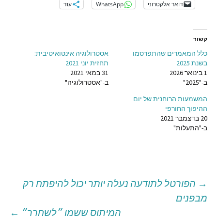
דואר אלקטרוני
WhatsApp
עוד
קשור
כלל המאמרים שהתפרסמו
אסטרולוגיה אינטואיטיבית:
בשנת 2025
תחזית יוני 2021
1 בינואר 2026
31 במאי 2021
ב-"2025"
ב-"אסטרולוגיה"
המשמעות הרוחנית של יום
ההיפוך החורפי
20 בדצמבר 2021
ב-"התעלות"
→
הפורטל לתודעה נעלה יותר יכול להיפתח רק
יווט
מבפנים
המיתוס ששמו ״לשחרר״
←