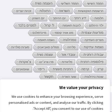
העצמה נשית
הממד השישי
הממד השלישי
השראה
התעלות
הרשומות האקאשיות
זכויות יוצרים
ידע רוחני
חלומות
יום ההיפוך
יום השוויון
לי קרול
ילדי היהלום
להבות תאומות
למנויים בלבד
מודעות עצמית
מזג אוויר קוסמי
מיינדפולנס
נומרולוגיה
מצרים העתיקה
נשמה תאומה
נשמות עתיקות
סליחה
סמלים סאביאנים
סערות סולריות
עובדי אור
עבודה רוחנית
עוצמה נשית
פילוסופיה רוחנית
פליאדות
פרו-אייג׳ינג
צ׳אקרות
קריון
רוחניות מעשית
ריפוי
קרמה
שאמאניזם
תקשור
שונות נוירולוגית
שער האריה
We value your privacy
פרטיות וקובצי Cookie: אתר זה משתמש בקובצי Cookie. המשך השימוש באתר
We use cookies to enhance your browsing experience, serve
מהווה את ההסכמה שלך לשימוש בהם.
חיפוש:
personalised ads or content, and analyse our traffic. By clicking
לקבלת מידע נוסף, כולל מידע על השליטה בקובצי Cookies, ניתן לעיין בעמוד:
"Accept All", you consent to our use of cookies.
מדיניות קובצי ה-Cookie