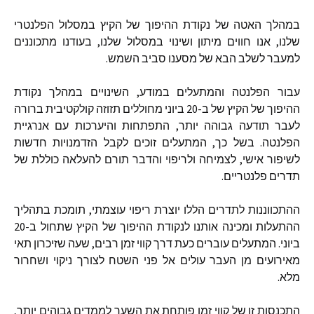
במהלך האטה של נקודת ההיפוך של הקיץ במסלול הפלנטרי
שלנו
,
אנו חווים מיתון ושינוי במסלול שלנו
,
בעודנו מתכוננים
למעבר לשלב הבא של מסענו סביב השמש
.
עבור הפלנטה והמתעלים במודע
,
השינויים במהלך נקודת
ההיפוך של הקיץ של ב
-20
ביוני מחוללים תזוזה קולקטיבית ברורה
לעבר תודעה גבוהה יותר
,
התפתחות והיערכות עם אנרגיית
הפלנטה
.
בשל כך
,
המתעלים זוכים לקבל הזדמנויות חדשות
לשיפור אישי
,
לצמיחה ולריפוי והדבר תורם להעלאה כוללת של
תדרים פלנטריים
.
ההתכווננות לתדרים הללו יוצרת ריפוי עוצמתי
,
תומכת בתהליך
ההתעלות ומכינה אותנו לנקודת ההיפוך של הקיץ שתחול ב
-20
ביוני
.
המתעלים עוברים כעת דרך קווי זמן רבים
,
שעה שזיכרון תאי
מאירועים מן העבר עולים אל פני השטח לצורך ניקוי ושחרור
מלא
.
התכנסות זו של קווי זמן פותחת את השער לממדים גבוהים יותר
,