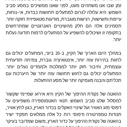
זמן שבו אנו משתהים מעט
,
לפני שאנו ממשיכים במסע סביב
השמש
.
היא עלולה לגרום למתעלים תחושות כבדות
,
אי
–
נוחות
,
עייפות ותשישות
,
רגישות מוגברת
,
מודעות מטאפיזית חזקה יותר
.
תסמינים אלה הם חלק מהשינויים האנרגטיים שמתרחשים
בתקופה זו ושיכולים להשפיע על המתעלים לרמות תודעה נעלות
יותר
.
במהלך היום הארוך של הקיץ
,
ב
-20
ביוני
,
המתעלים יכולים גם
לחוות בהירות עזה יותר
,
אינטואיציה גוברת
,
צמיחה תודעתית
עוצמתית
,
וחיבור חזק יותר לממלכות ולממדים נעלים יותר
.
המתעלים יכולים גם לחוש תחושה עזה יותר של היערכות עם
תכליתם והבנה מעמיקה יותר של מסע ההתעלות
.
ההאטה של נקודת ההיפוך של הקיץ היא אירוע שמיימי שקשור
למסלול שלנו סביב השמש
.
תנאי האטמוספירה משפיעים על
דפוסי מזג האוויר ועל שינויי האקלים בכדור הארץ
,
כגון לחץ אוויר
,
תנודות טמפרטורה ודפוסי רוח
.
כל אלה ממלאים תפקיד ישיר
בהאטה של נקודת ההיפוך על כדור הארץ
,
משום שמדובר בעיקר