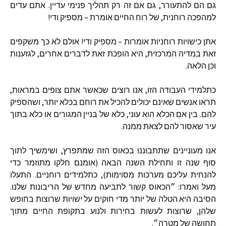
גם
הם
להתעורר
,
גם
אם
זה
רק
תהליך
פנימי
עדיין
.
אתם
עדים
למהפכה
רוחנית
,
של
רוח
החיים
אומרת
–
מספיק
ודי
!
אתן
כישויות
רוחניות
אומרות
–
מספיק
ודי
!
אולם
לא
כך
משקפים
זאת
במדיה
המרכזית
,
היא
הופכת
זאת
לדברים
אחרים
,
לגזענות
וכן
הלאה
.
כתלמידי
העבודה
הזו
,
אנו
רוצים
שכאשר
אתם
צופים
במראות
,
תראו
אנשים
שאינם
יכולים
להכיל
את
רוחם
בכלא
יותר
,
ושהספיק
להם
.
בין
אם
הכלא
הוא
עוני
,
כלא
של
בניין
המגורים
או
כלא
בתוך
עיר
שאסור
להם
לצאת
ממנה
.
אנו
מעוניינים
שתתבוננו
בכאוס
הזה
שמתפרץ
,
ושימשיך
לתוך
סוף
שנה
זו
ותחילת
השנה
הבאה
(
אומנם
חלקו
מתוזמר
כדי
להנחית
עליכם
מערכות
מסוימות
),
כתלמידים
רוחניים
.
התעלו
מעל
ואמרו
:
״הכאוס
קשור
לתביעה
מחדש
של
הריבונות
שלנו
.
הסיבה
היא
הטלה
של
יותר
מדי
חוקים
על
ישויות
שרוצות
בחופש
שלהן
,
שרוצות
לעשות
בחירות
ולנוע
בתקופת
החיים
מתוך
תחושה
של
מטרה״
.