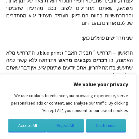
לצורה
,
והבינו
שהביטוי
הפיזי
הנוכחי
הוא
תוצאה
של
זמן
ארוך
.
משמעו
,
שאתם
מתחילים
לשוב
בכם
מהרעיון
שהביטוי
וההתרחשויות
בהווה
הם
דיוקן
העתיד
.
העתיד
יגיע
מהתדרים
שכולכם
אוחזים
בהם
היום
.
שני
תרחישים
פועלים
כאן
:
הראשון
–
תרחיש
״תבנית
האב״
(blue print),
התרחיש
מלא
האמונה
,
בו
דברים
נקבעים
מראש
ויתרחשו
ללא
קשר
למה
שתעשו
;
בדומה
להריון
,
אתם
יודעים
שתינוק
יגיע
,
אין
דבר
שאתם
יכולים
לעשות
כעת
,
הזרע
נזרע
והתינוק
יגיע
.
בחודש
הרביעי
–
חמישי
של
ההיריון
כבר
אינכם
יכולים
לבטל
את
הנעשה
.
We value your privacy
וישנם
דברים
בפלנטה
שלכם
שיתרחשו
בדומה
ללידת
תינוק
.
פרטיות וקובצי Cookie: אתר זה משתמש בקובצי Cookie. המשך השימוש באתר
We use cookies to enhance your browsing experience, serve
הזרעים
נזרעו
מזמן
,
מטרת
הטרנספורמציה
נקבעה
על
ידי
מהווה את ההסכמה שלך לשימוש בהם.
personalised ads or content, and analyse our traffic. By clicking
הכוחות
שהינם
יותר
בעלי
השפעה
ממה
שאתם
יודעים
;
לפיכך
,
יש
לקבלת מידע נוסף, כולל מידע על השליטה בקובצי Cookies, ניתן לעיין בעמוד:
"Accept All", you consent to our use of cookies.
דברים
שיתרחשו
,
וההתעלות
היא
אחד
מהם
–
זהו
זמן
של
שינוי
מדיניות קובצי ה-Cookie
אנרגטי
שיפריד
את
החיטה
מהמוץ
.
Accept All
Reject All
Customise
התרחיש
השני
קשור
לרעיון
״
אתם
קוצרים
את
אשר
זרעתם
״
.