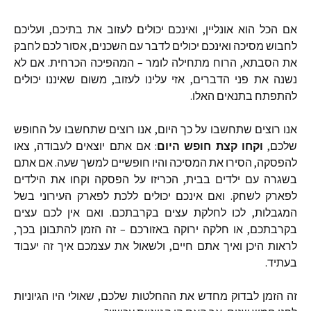
אם
הכל
הוא
אונליין
,
ואינכם
יכולים
לעזוב
את
בתיכם
,
ועליכם
לחבוש
מסיכה
ואינכם
יכולים
לדבר
עם
השכנים
,
אסור
לכם
לחבק
את
הסבתא
,
הרוח
מתחילה
לומר
–
המהפיכה
הכרחית
.
אם
לא
נשנה
את
פני
הדברים
,
אזי
עלינו
לעזוב
,
משום
שאיננו
יכולים
להתפתח
בתנאים
האלו
.
אנו
רוצים
שתחשבו
על
כך
היום
,
אנו
רוצים
שתחשבו
על
החופש
שלכם
,
וקחו
קצת
חופש
היום
:
אם
אתם
יוצאים
לעבודה
,
צאו
להפסקה
,
הסירו
את
המסיכה
והיו
חופשיים
למשך
שעה
.
אם
אתם
בשגרה
עם
ילדים
בבית
,
הכריזו
על
הפסקה
וקחו
את
הילדים
לפארק
לשחק
.
ואם
אינכם
יכולים
ללכת
לפארק
העירוני
בשל
המגבלות
,
לכו
לחלקת
עצים
בקרבתכם
.
ואם
אין
לכם
עצים
בקרבתכם
,
או
חלקה
ירוקה
באזורכם
–
זה
הזמן
להתבונן
בכך
,
לראות
היכן
ואיך
אתם
חיים
,
ולשאול
את
עצמכם
איך
זה
יעבוד
בעתיד
.
זה
הזמן
לבדוק
מחדש
את
ההחלטות
שלכם
,
שאולי
היו
הגיוניות