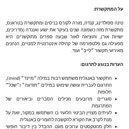
על
המתקשרת
:
טינה
ספולדינג
,
קנדה
,
מורה
לקורס
בניסים
ומתקשרת
בטראנס
,
מתקשרת
מזה
כשמונה
שנים
בעיקר
את
ישוע
ואננדה
(
מדריכים
,
ישויות
אור
),
והוציאה
לאור
שבעה
ספרים
מתוקשרים
.
היא
מפעילה
גם
פלטפורמה
של
קהילה
אינטרנטית
למנויים
,
הנהנים
מאירועי
תקשור
״לייב״
ועוד
.
הערות
בנוגע
לתרגום
:
התקשור
באנגלית
משתמש
רבות
במילה
״מיינד״
(mind),
התרגום
לעברית
עושה
שימוש
במילים
״תודעה״
ו״שכל״
חלופות
.
סוגריים
מרובעים
מכילים
הסברים
וביאורים
של
המתרגמת
.
לעיתים
מצויין
הביטוי
הלועזי
בו
השתמשו
במקור
,
זאת
על
מנת
לקרב
את
הקורא
להקשבה
לחומרים
באנגלית
.
חלק
מהטקסטים
ערוכים
מעט
.
ההבדל
בין
דיבור
חופשי