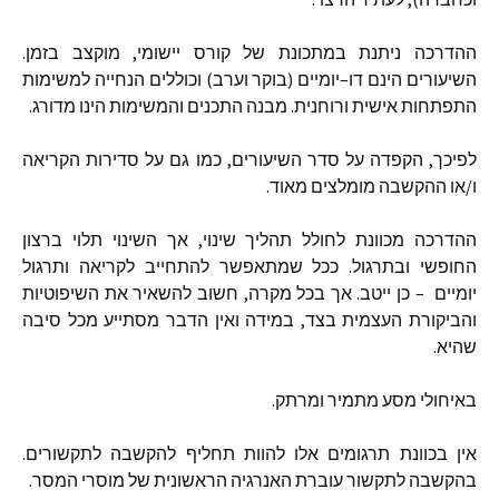
ההדרכה
ניתנת
במתכונת
של
קורס
יישומי
,
מוקצב
בזמן
.
השיעורים
הינם
דו
–
יומיים
(
בוקר
וערב
)
וכוללים
הנחייה
למשימות
התפתחות
אישית
ורוחנית
.
מבנה
התכנים
והמשימות
הינו
מדורג
.
לפיכך
,
הקפדה
על
סדר
השיעורים
,
כמו
גם
על
סדירות
הקריאה
ו
/
או
ההקשבה
מומלצים
מאוד
.
ההדרכה
מכוונת
לחולל
תהליך
שינוי
,
אך
השינוי
תלוי
ברצון
החופשי
ובתרגול
.
ככל
שמתאפשר
להתחייב
לקריאה
ותרגול
יומיים
–
כן
ייטב
.
אך
בכל
מקרה
,
חשוב
להשאיר
את
השיפוטיות
והביקורת
העצמית
בצד
,
במידה
ואין
הדבר
מסתייע
מכל
סיבה
שהיא
.
באיחולי
מסע
מתמיר
ומרתק
.
אין
בכוונת
תרגומים
אלו
להוות
תחליף
להקשבה
לתקשורים
.
בהקשבה
לתקשור
עוברת
האנרגיה
הראשונית
של
מוסרי
המסר
.