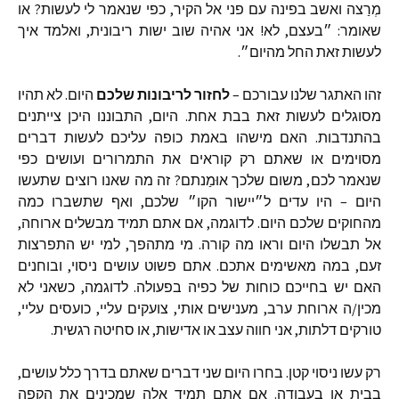
מְרַצה
ואשב
בפינה
עם
פני
אל
הקיר
,
כפי
שנאמר
לי
לעשות
?
או
שאומר
:
״בעצם
,
לא
!
אני
אהיה
שוב
ישות
ריבונית
,
ואלמד
איך
לעשות
זאת
החל
מהיום״
.
זהו
האתגר
שלנו
עבורכם
–
לחזור
לריבונות
שלכם
היום
.
לא
תהיו
מסוגלים
לעשות
זאת
בבת
אחת
.
היום
,
התבוננו
היכן
צייתנים
בהתנדבות
.
האם
מישהו
באמת
כופה
עליכם
לעשות
דברים
מסוימים
או
שאתם
רק
קוראים
את
התמרורים
ועושים
כפי
שנאמר
לכם
,
משום
שלכך
אוּמַנתם
?
זה
מה
שאנו
רוצים
שתעשו
היום
–
היו
עדים
ל״יישור
הקו״
שלכם
,
ואף
שתשברו
כמה
מהחוקים
שלכם
היום
.
לדוגמה
,
אם
אתם
תמיד
מבשלים
ארוחה
,
אל
תבשלו
היום
וראו
מה
קורה
.
מי
מתהפך
,
למי
יש
התפרצות
זעם
,
במה
מאשימים
אתכם
.
אתם
פשוט
עושים
ניסוי
,
ובוחנים
האם
יש
בחייכם
כוחות
של
כפיה
בפעולה
.
לדוגמה
,
כשאני
לא
מכין
/
ה
ארוחת
ערב
,
מענישים
אותי
,
צועקים
עליי
,
כועסים
עליי
,
טורקים
דלתות
,
אני
חווה
עצב
או
אדישות
,
או
סחיטה
רגשית
.
רק
עשו
ניסוי
קטן
.
בחרו
היום
שני
דברים
שאתם
בדרך
כלל
עושים
,
בבית
או
בעבודה
.
אם
אתם
תמיד
אלה
שמכינים
את
הקפה