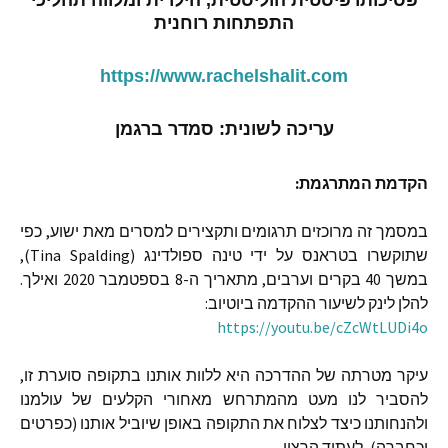
התפתחות
רוחנית
https://www.rachelshalit.com
עריכה
לשונית
:
סמדר
ברגמן
הקדמת
המתרגמת
:
במסמך
זה
מרוכזים
תרגומים
ותקצירים
למסרים
מאת
ישוע
,
כפי
שתוקשרו
בטראנס
על
ידי
טינה
ספולדינג
(Tina Spalding),
במשך
40
בקרים
וערבים
,
מתאריך
ה
-8
בספטמבר
2020
ואילך
.
להלן
לינק
לשיעור
ההקדמה
ביוטיוב
:
https://youtu.be/cZcWtLUDi4o
עיקר
מטרתה
של
ההדרכה
היא
ללוות
אותנו
בתקופה
סוערת
זו
,
להסביר
לנו
מעט
מהמתרחש
מאחורי
הקלעים
של
עולמנו
ולהנחותנו
כיצד
לצלוח
את
התקופה
באופן
שיוביל
אותנו
(
כפרטים
וכחברה
),
לעתיד
הרצוי
.