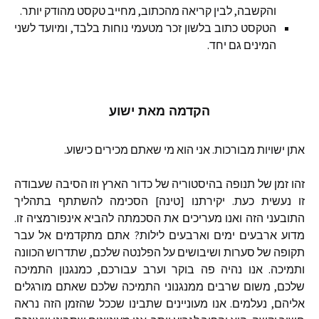
והקשבה
,
לבין
קריאה
מהכתוב
,
מחייב
טקסט
מהודק
יותר
.
הטקסט
כתוב
בלשון
זכר
מטעמי
נוחות
בלבד
,
ומיועד
לשני
המינים
גם
יחד
.
הקדמה
מאת
ישוע
אתן
ישויות
מבורכות
.
אני
הוא
מי
שאתם
מכירים
כישוע
.
זהו
זמן
של
תנופה
בהיסטוריה
של
כדור
הארץ
וזו
הסיבה
שעבודה
זו
נעשית
כעת
.
יקירתנו
[
טינה
]
הסכימה
להשתתף
בתהליך
התובעני
הזה
ואנו
מעריכים
את
הסכמתה
להביא
אינפורמציה
זו
.
מדוע
ארבעים
ימים
וארבעים
לילות
?
אתם
מתקדמים
אל
עבר
תקופה
של
סערות
ושיבושים
על
הפלנטה
שלכם
,
שתדרוש
הכוונה
ותמיכה
.
אנו
נהיה
פה
בוקר
וערב
עבורכם
,
כמנגנון
התמיכה
שלכם
,
משום
שרבים
ממנגנוני
התמיכה
שלכם
שאתם
מורגלים
אליהם
,
נעלמים
.
אנו
מעוניינים
שתבינו
שככל
שהזמן
הזה
נראה