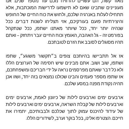
מאוד
קשה
,
הם
עשויים
להרוויח
מכם
עוד
מספר
שנים
.
אנו
מעוניינים
שתבינו
שאם
לא
תישמעו
לדרישות
המוכתבות
,
אלא
תתחילו
לעלות
באנרגיה
שלכם
,
ולחוש
את
כוח
החיים
של
החופש
והיצירתיות
פועם
בעורקיכם
,
אזי
תצליחו
לשנות
דברים
.
ככל
שנהיה
יותר
יחד
,
ככל
שיותר
מאתנו
ישתפו
,
ככל
שנתקהל
בפורמט
זה
–
גל
האהבה
,
האומץ
וכוח
החיים
יגבר
ויתחזק
–
ואתם
תהיו
מסוגלים
לסובב
את
הזרם
לטובתכם
.
אז
אל
תתביישו
בהיותכם
צופים
ב״תקשור
משוגע״
,
שתפו
ושתפו
,
שוב
ושוב
.
אתם
מבינים
שיש
חסימה
של
הערוצים
הללו
ולא
כל
דבר
שאתם
מפרסמים
נראה
על
ידי
חבריכם
ומשפחתכם
,
אז
שתפו
מספר
פעמים
והבינו
שכולנו
נמצאים
בזה
יחד
,
ושזו
אכן
תהיה
נקודת
מפנה
במסע
שלכם
.
ארבעים
ימים
וארבעים
לילות
של
כיוונון
לאמת
,
ארבעים
ימים
וארבעים
לילות
של
קבלת
השראה
,
ארבעים
ימים
וארבעים
לילות
של
עידוד
להיכנס
עמוק
לתוך
שכלכם
ולבבותיכם
,
יתמירו
את
חייכם
.
הצטרפו
אלינו
,
בכל
בוקר
וערב
,
לשידורים
הללו
.