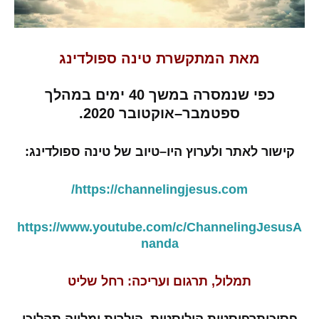
מאת
המתקשרת
טינה
ספולדינג
כפי
שנמסרה
במשך
40
ימים
במהלך
ספטמבר
–
אוקטובר
2020.
קישור
לאתר
ולערוץ
היו
–
טיוב
של
טינה
ספולדינג
:
https://channelingjesus.com/
https://www.youtube.com/c/ChannelingJesusA
nanda
תמלול
,
תרגום
ועריכה
:
רחל
שליט
פסיכותרפיסטית
הוליסטית
,
הילרית
ומלווה
תהליכי