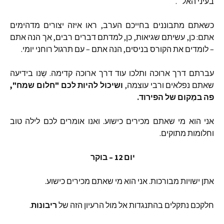
בעיני
האל״
.
כשאתם
מתבוננים
בחייכם
הערב
,
ראו
איזה
יצורים
מדהימים
אתם
:
כן
,
עשיתם
שגיאות
,
כן
,
למדתם
דברים
רבים
,
אך
הנה
אתם
–
לומדים
את
הקורס
בניסים
,
הנה
אתם
–
עם
תרגול
רוחני
יומי
.
עברתם
דרך
ארוכה
ותלכו
עוד
דרך
ארוכה
קדימה
.
שְנו
בידיעה
שאתם
נפלאים
ורבי
עוצמה
,
ושיכול
להיות
לכם
"
חלום
שמח
",
פה
במַקום
של
הפירוד
.
אני
הוא
מי
שאתם
מכירים
כישוע
.
ואנו
אומרים
לכם
לילה
טוב
וחלומות
מתוקים
.
יום
12 –
בוקר
אתן
ישויות
מבורכות
.
אני
הוא
מי
שאתם
מכירים
כישוע
.
חלקכם
נתקלים
בהתנגדות
אל
מול
הרעיון
הזה
של
ריבונות
.