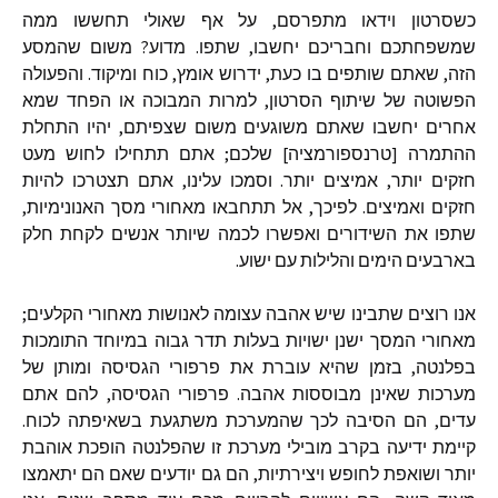
כשסרטון
וידאו
מתפרסם
,
על
אף
שאולי
תחששו
ממה
שמשפחתכם
וחבריכם
יחשבו
,
שתפו
.
מדוע
?
משום
שהמסע
הזה
,
שאתם
שותפים
בו
כעת
,
ידרוש
אומץ
,
כוח
ומיקוד
.
והפעולה
הפשוטה
של
שיתוף
הסרטון
,
למרות
המבוכה
או
הפחד
שמא
אחרים
יחשבו
שאתם
משוגעים
משום
שצפיתם
,
יהיו
התחלת
ההתמרה
[
טרנספורמציה
]
שלכם
;
אתם
תתחילו
לחוש
מעט
חזקים
יותר
,
אמיצים
יותר
.
וסמכו
עלינו
,
אתם
תצטרכו
להיות
חזקים
ואמיצים
.
לפיכך
,
אל
תתחבאו
מאחורי
מסך
האנונימיות
,
שתפו
את
השידורים
ואפשרו
לכמה
שיותר
אנשים
לקחת
חלק
בארבעים
הימים
והלילות
עם
ישוע
.
אנו
רוצים
שתבינו
שיש
אהבה
עצומה
לאנושות
מאחורי
הקלעים
;
מאחורי
המסך
ישנן
ישויות
בעלות
תדר
גבוה
במיוחד
התומכות
בפלנטה
,
בזמן
שהיא
עוברת
את
פרפורי
הגסיסה
ומותן
של
מערכות
שאינן
מבוססות
אהבה
.
פרפורי
הגסיסה
,
להם
אתם
עדים
,
הם
הסיבה
לכך
שהמערכת
משתגעת
בשאיפתה
לכוח
.
קיימת
ידיעה
בקרב
מובילי
מערכת
זו
שהפלנטה
הופכת
אוהבת
יותר
ושואפת
לחופש
ויצירתיות
,
הם
גם
יודעים
שאם
הם
יתאמצו