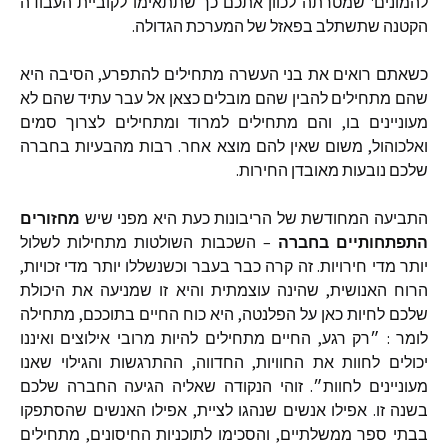
להמונים
'
שמטרתה
לכוון
אתכם
כך
שתתאימו
לקוביית
העבודה
הקטנה
שתשתלב
בפאזל
של
המערכת
הגדולה
.
כשאתם
רואים
את
בני
העשרה
מתחילים
להתפרע
,
הסיבה
היא
שהם
מתחילים
להבין
שהם
מובלים
כצאן
אל
עבר
עתיד
שהם
לא
מעוניינים
בו
,
והם
מתחילים
למרוד
ומתחילים
לצרוך
סמים
ואלכוהול
,
משום
שאין
להם
מוצא
אחר
.
רבות
מהבעיות
בחברה
שלכם
נובעות
מאובדן
החירות
.
התביעה
המחודשת
של
הריבונות
כעת
היא
מפני
שיש
מחזורים
התפתחותיים
בחברה
–
השכבות
השולטות
מתחילות
לשלול
יותר
מדי
חירויות
.
זה
קרה
כבר
בעבר
וכשנשללו
יותר
מדי
זכויות
,
הרוח
האנושית
,
שהינה
עוצמתית
והיא
זו
שמניעה
את
היכולת
שלכם
לחיות
כאן
על
הפלנטה
,
היא
כוח
החיים
בתוככם
,
מתחילה
לומר
:
״רק
רגע
,
החיים
מתחילים
להיות
מרובי
אילוצים
ואיננו
יכולים
לחוות
את
החוויות
,
החדווה
,
ההתרגשות
והגילוי
שאנו
מעוניינים
לחוות״
.
זוהי
הנקודה
שאליה
הגיעה
החברה
שלכם
בשנה
זו
.
אפילו
אנשים
שנהגו
לציית
,
אפילו
האנשים
שהסתפקו
בבתי
ספר
ממשלתיים
,
והסכימו
לתוכניות
החיסונים
,
מתחילים