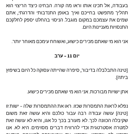
בעבודה
,
אל
תכינו
אותו
וראו
מה
קורה
.
הבחינו
כיצד
הריצוי
הוא
תהליך
מתפשט
בחייכם
ואיך
באופן
התנדבותי
והדרגתי
,
אתם
שמים
את
עצמכם
במקום
מוגבל
.
הניסוי
בהחלט
יספק
לחלקכם
התנסויות
מעניינות
היום
.
אני
הוא
מי
שאתם
מכירים
כישוע
,
ואשוחח
עימכם
מאוחר
יותר
.
יום
11 –
ערב
[
טינה
התבלבלה
בדיבור
,
סיפרה
שהייתה
עסוקה
כל
היום
בשיפוץ
ביתה
].
אתן
ישויות
מבורכות
.
אני
הוא
מי
שאתם
מכירים
כישוע
.
נפלא
לראות
התמסרות
שכזו
.
ראו
את
ההתמסרות
שלה
–
ישות
זו
[
טינה
]
עושה
עבודה
רבה
עבור
כולכם
והיא
עושה
זאת
משום
שקיבלה
הכוונה
לכך
.
לא
מעורב
בכך
כל
אגו
,
והיא
לא
עושה
זאת
למטרה
אסטרטגית
וכדי
להרוויח
דברים
מסוימים
.
היא
לא
.
אנו