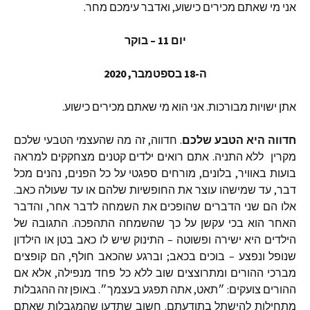
אני
מי
שאתם
מכירים
כישוע
,
ואדבר
עימכם
מחר.
יום
11 –
בוקר
ה
-18
בספטמבר
, 2020
אתן
ישויות
מבורכות
.
אני
הוא
מי
שאתם
מכירים
כישוע
.
חדווה
היא
הטבע
שלכם
.
חדווה
,
זה
מה
שהעצמי
הטבעי
שלכם
מקרין
ללא
התניה
.
אתם
רואים
ילדים
קטנים
מצחקקים
למראה
בועות
באוויר
,
בלונים
,
מורחים
ספגטי
על
כל
הפנים
,
נהנים
מכל
דבר
,
עד
שמישהו
עוצר
את
החופשיות
שלהם
או
עד
שעולה
כאב
.
אלו
הם
שני
הדברים
שהופכים
את
השמחה
לדבר
אחר
,
והדבר
האחר
הוא
בכי
עקשן
על
כך
שהשמחה
התהפכה
.
התגובה
של
הילדים
היא
ישירה
ופשוטה
–
התינוק
שיש
לו
כאב
בטן
או
הילדון
שנופל
ונפצע
–
בוכים
בכאב
;
וברגע
שהכאב
חולף
,
הם
קופצים
מברכי
ההורים
ומתרוצצים
שוב
ללא
כל
פחד
מנפילה
,
אלא
אם
ההורים
צועקים
:
״תאט
,
אתה
תפגע
בעצמך״
.
באופן
זה
ההגבלות
מתחילות
להישתל
בתודעתם
.
חשוב
שתדעו
שהמגבלות
שאתם