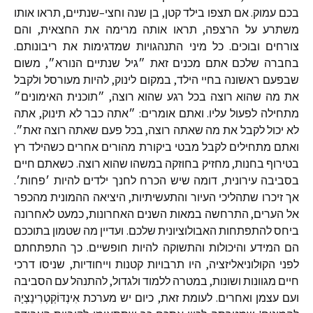
בכם
עמוק
.
אם
תצפו
בילד
קטן
,
בן
שנה
וחצי
–
שנתיים
,
תראו
אותו
משתרע
על
הרצפה
,
תראו
אותה
מרימה
את
החצאית
,
והם
צורחים
ובוכים
.
כל
מיני
התנהגויות
שמדגימות
את
ריבונותם
.
בחברה
שלכם
אתם
מכנים
זאת
״גיל
שנתיים
הנורא״
,
משום
שבפעם
ראשונה
בחיי
הילד
,
במקום
לינוק
,
להיות
מעורסל
ולקבל
את
מה
שהוא
רוצה
בכל
רגע
שהוא
רוצה
,
״תוכנית
האימונים״
מתחילה
לפעול
עליו
.
ואתם
אומרים
:
״אתה
כבר
לא
תינוק
,
אתה
לא
יכול
לקבל
את
מה
שאתה
רוצה
,
בכל
פעם
שאתה
רוצה
זאת״
.
ואתם
מתחילים
לקבל
מבטי
ביקורת
מהורים
אחרים
כשהילד
רץ
בטירוף
בחנות
,
מחזיק
בחוזקה
במשהו
שהוא
רוצה
.
כשאתם
חיים
בסביבה
עירונית
,
דומה
שיש
הכרח
לחנך
ילדים
להיות
׳פחות׳
.
אך
זיכרו
שתהליכי
העיור
והתעשיתיות
,
היציאה
ההמונית
מהכפר
אל
הערים
,
התרחשה
במאות
השנים
האחרונות
,
כמעט
לאחרונה
ביחס
להתפתחות
האבולוציונית
שלכם
.
ועדיין
מה
שטמון
בתוככם
הם
המידע
והיכולות
והתשוקה
להיות
חופשיים
.
כך
התפתחתם
לפני
הקולוניאליזציה
,
היו
תרבויות
קטנות
וייחודיות
,
שניסו
דרכי
חיים
מגוונות
ושונות
,
במטרה
ללמוד
ולגדול
,
להתנהל
עם
הסביבה
ועם
עצמן
ואחרים
.
לעומת
זאת
,
כיום
יש
מערכת
אִינְדּוֹקְטְרִינַצְיָה