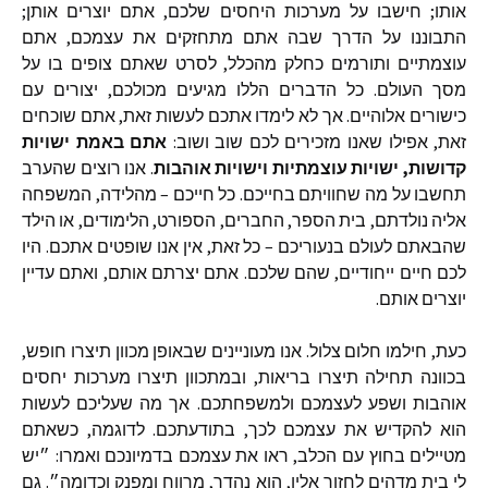
אותו
;
חישבו
על
מערכות
היחסים
שלכם
,
אתם
יוצרים
אותן
;
התבוננו
על
הדרך
שבה
אתם
מתחזקים
את
עצמכם
,
אתם
עוצמתיים
ותורמים
כחלק
מהכלל
,
לסרט
שאתם
צופים
בו
על
מסך
העולם
.
כל
הדברים
הללו
מגיעים
מכולכם
,
יצורים
עם
כישורים
אלוהיים
.
אך
לא
לימדו
אתכם
לעשות
זאת
,
אתם
שוכחים
זאת
,
אפילו
שאנו
מזכירים
לכם
שוב
ושוב
:
אתם
באמת
ישויות
קדושות
,
ישויות
עוצמתיות
וישויות
אוהבות
.
אנו
רוצים
שהערב
תחשבו
על
מה
שחוויתם
בחייכם
.
כל
חייכם
–
מהלידה
,
המשפחה
אליה
נולדתם
,
בית
הספר
,
החברים
,
הספורט
,
הלימודים
,
או
הילד
שהבאתם
לעולם
בנעוריכם
–
כל
זאת
,
אין
אנו
שופטים
אתכם
.
היו
לכם
חיים
ייחודיים
,
שהם
שלכם
.
אתם
יצרתם
אותם
,
ואתם
עדיין
יוצרים
אותם
.
כעת
,
חילמו
חלום
צלול
.
אנו
מעוניינים
שבאופן
מכוון
תיצרו
חופש
,
בכוונה
תחילה
תיצרו
בריאות
,
ובמתכוון
תיצרו
מערכות
יחסים
אוהבות
ושפע
לעצמכם
ולמשפחתכם
.
אך
מה
שעליכם
לעשות
הוא
להקדיש
את
עצמכם
לכך
,
בתודעתכם
.
לדוגמה
,
כשאתם
מטיילים
בחוץ
עם
הכלב
,
ראו
את
עצמכם
בדמיונכם
ואמרו
:
״יש
לי
בית
מדהים
לחזור
אליו
,
הוא
נהדר
,
מרווח
ומפנק
וכדומה״
.
גם