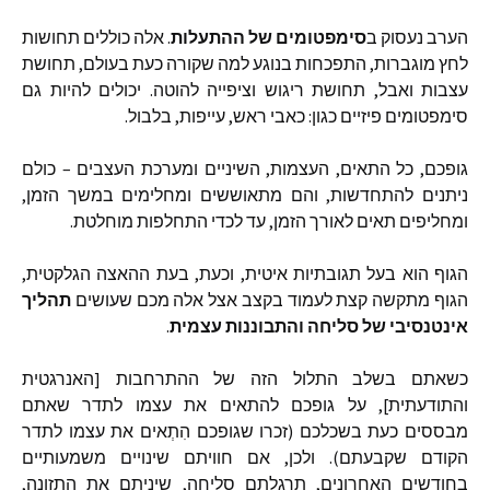
הערב
נעסוק
ב
סימפטומים
של
ההתעלות
.
אלה
כוללים
תחושות
לחץ
מוגברות
,
התפכחות
בנוגע
למה
שקורה
כעת
בעולם
,
תחושת
עצבות
ואבל
,
תחושת
ריגוש
וציפייה
להוטה
.
יכולים
להיות
גם
סימפטומים
פיזיים
כגון
:
כאבי
ראש
,
עייפות
,
בלבול
.
גופכם
,
כל
התאים
,
העצמות
,
השיניים
ומערכת
העצבים
–
כולם
ניתנים
להתחדשות
,
והם
מתאוששים
ומחלימים
במשך
הזמן
,
ומחליפים
תאים
לאורך
הזמן
,
עד
לכדי
התחלפות
מוחלטת
.
הגוף
הוא
בעל
תגובתיות
איטית
,
וכעת
,
בעת
ההאצה
הגלקטית
,
הגוף
מתקשה
קצת
לעמוד
בקצב
אצל
אלה
מכם
שעושים
תהליך
אינטנסיבי
של
סליחה
והתבוננות
עצמית
.
כשאתם
בשלב
התלול
הזה
של
ההתרחבות
[
האנרגטית
והתודעתית
],
על
גופכם
להתאים
את
עצמו
לתדר
שאתם
מבססים
כעת
בשכלכם
(
זכרו
שגופכם
הִתְאים
את
עצמו
לתדר
הקודם
שקבעתם
).
ולכן
,
אם
חוויתם
שינויים
משמעותיים
בחודשים
האחרונים
,
תרגלתם
סליחה
,
שיניתם
את
התזונה
,