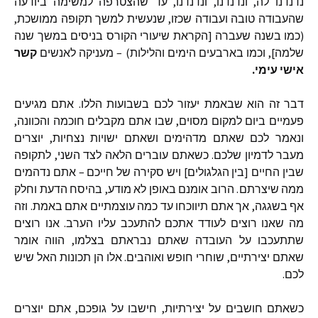
נדנדנו
לה
,
ונדנדנו
,
ונדנדנו
,
עד
שהצטרפה
למשימה
ביודעה
שהעבודה
טובה
ועבודה
שכזו
,
שנעשית
למשך
תקופה
ממושכת
,
(
כמו
בשנה
שעברה
[
הקראת
שיעורי
הקורס
בניסים
במשך
שנה
שלמה
],
וכמו
בארבעים
הימים
והלילות
) –
מעניקה
לאנשים
קשר
אישי
עימי
.
דבר
זה
הוא
שבאמת
יעזור
לכם
בשבועות
הללו
.
אתם
מגיעים
פעמיים
ביום
למקום
מסוים
,
שבו
אתם
מקבלים
חוכמה
והכוונה
,
ונאמר
לכם
שאתם
מדהימים
ושאתם
ישויות
נצחיות
,
יוצרים
מעבר
לדמיון
שלכם
.
כשאתם
עוברים
הלאה
לצד
השני
,
לתקופה
שבין
החיים
[
בין
הגלגולים
]
ויש
סקירה
של
חייכם
–
אתם
נדהמים
ממה
שיצרתם
.
הרוב
אומנם
באופן
לא
מודע
,
בהיסח
הדעת
וחלק
אף
בשגגה
,
אך
אתם
תיווכחו
עד
כמה
עוצמתיים
אתם
באמת
.
וזה
מה
שאנו
רוצים
לעודד
אתכם
להתעכב
עליו
הערב
.
אנו
רוצים
שתתעכבו
על
העובדה
שאתם
נבראתם
בצלמו
,
הווה
אומר
שאתם
יצירתיים
,
שוחרי
חופש
ואוהבים
.
אלו
הן
תכונות
האל
שיש
לכם
.
כשאתם
חושבים
על
יצירתיות
,
חישבו
על
גופכם
,
אתם
יוצרים