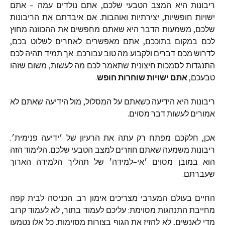
ריבונות
היא
המצב
הטבעי
שלכם
,
אתם
נולדים
עמה
–
אתם
ישויות
חופשיות
,
יצירתיות
ואוהבות
.
אם
איבדתם
את
הריבונות
שלכם
,
משמעות
הדבר
היא
שאתם
מחפשים
את
ההכוונה
מחוץ
לכם
במקום
בתוככם
,
אתם
מאפשרים
לאחרים
לשלוט
בכם
,
לדרוש
מכם
דברים
ולקבוע
מה
טוב
עבורכם
.
אך
תמיד
תהיה
לכם
התנגדות
לסמכות
חיצונית
שתאמר
לכם
מה
לעשות
,
משום
שזהו
טבעכם
,
אתם
ישויות
שוחרות
חופש
.
ריבונות
היא
הידיעה
כשאתם
על
המסלול
,
מול
הידיעה
שאתם
לא
אמורים
לעשות
דבר
מסוים
.
אכן
,
חלקכם
מפתח
רק
עתה
את
הרעיון
של
׳ידיעה
פנימית׳
.
ריבונות
משמעה
שאתם
חוזרים
למצב
הטבעי
שלכם
.
הלימוד
הזה
הוא
במובן
מסוים
׳אי
–
למידה׳
של
תהליך
הלמידה
הארוך
שעברתם
.
החיים
בעולם
המערבי
מצריכים
אימון
רב
.
הכניסה
לבית
קפה
מחייבת
התנהגות
מסוימת
:
עליכם
לעמוד
בתור
,
לא
לעמוד
קרוב
מדי
לאנשים
,
לא
להזיז
את
הגוף
בצורות
מסוימות
.
כל
אלו
נטמעו