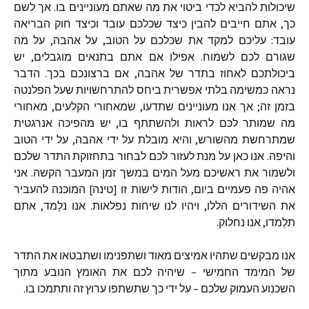
שיכולות
להביא
לכדי
ביטוי
את
מה
שאתם
מעוניינים
בו
.
אך
לשם
כך
,
אתם
חייבים
להבין
כיצד
שכלכם
עובד
וכיצד
חוק
הבריאה
עובד
:
עליכם
למקד
את
שכלכם
על
הטוב
,
על
אהבה
,
על
מה
שגורם
לכם
לשמוח
.
אפילו
אם
אתם
בתנאים
מוגבלים
,
יש
ביכולתכם
לאחוז
בתדר
של
אהבה
,
אם
ברצונכם
בכך
.
הדבר
נראה
כמשימה
בלתי
אפשרית
ביחס
להתרחשויות
שעל
הפלנטה
בזמן
זה
;
אך
אנו
מעוניינים
שתדעו
,
שמאחורי
הקלעים
,
מאחורי
מה
שמותר
לכם
לראות
ולהשתתף
בו
,
יש
מהפיכה
אנרגטית
שמתרחשת
מהשורש
,
והיא
מובלת
על
ידי
אהבה
,
על
ידי
הטוב
והיפה
.
אנו
כאן
על
מנת
לעזור
לכם
לבחור
בתחזוקת
התדר
שלכם
ולשמור
את
ראשיכם
מעל
המים
במשך
זמן
המעבר
הקשה
.
אני
אהיה
פה
פעמיים
ביום
,
הודות
לישות
זו
[
טינה
]
המוכנה
להעביר
את
השידורים
הללו
,
ויהיו
לנו
שיחות
נפלאות
.
אנו
נלָמד
,
אתם
תלְמדו
,
אנו
נחלוק
.
אנו
מבקשים
שתהיו
אמיצים
מאוד
ושתפנימו
ושתבטאו
את
התדר
של
המימד
החמישי
–
שיהיה
לכם
את
האומץ
הנובע
מתוך
השכנוע
העמוק
שלכם
–
על
ידי
כך
שתשתפו
ערוץ
זה
ותתמכו
בו
.