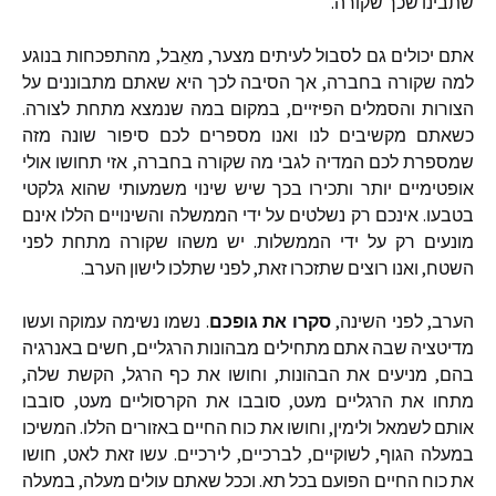
שתבינו
שכך
שקורה
.
אתם
יכולים
גם
לסבול
לעיתים
מצער
,
מאֵבל
,
מהתפכחות
בנוגע
למה
שקורה
בחברה
,
אך
הסיבה
לכך
היא
שאתם
מתבוננים
על
הצורות
והסמלים
הפיזיים
,
במקום
במה
שנמצא
מתחת
לצורה
.
כשאתם
מקשיבים
לנו
ואנו
מספרים
לכם
סיפור
שונה
מזה
שמספרת
לכם
המדיה
לגבי
מה
שקורה
בחברה
,
אזי
תחושו
אולי
אופטימיים
יותר
ותכירו
בכך
שיש
שינוי
משמעותי
שהוא
גלקטי
בטבעו
.
אינכם
רק
נשלטים
על
ידי
הממשלה
והשינויים
הללו
אינם
מונעים
רק
על
ידי
הממשלות
.
יש
משהו
שקורה
מתחת
לפני
השטח
,
ואנו
רוצים
שתזכרו
זאת
,
לפני
שתלכו
לישון
הערב
.
הערב
,
לפני
השינה
,
סקרו
את
גופכם
.
נשמו
נשימה
עמוקה
ועשו
מדיטציה
שבה
אתם
מתחילים
מבהונות
הרגליים
,
חשים
באנרגיה
בהם
,
מניעים
את
הבהונות
,
וחושו
את
כף
הרגל
,
הקשת
שלה
,
מתחו
את
הרגליים
מעט
,
סובבו
את
הקרסוליים
מעט
,
סובבו
אותם
לשמאל
ולימין
,
וחושו
את
כוח
החיים
באזורים
הללו
.
המשיכו
במעלה
הגוף
,
לשוקיים
,
לברכיים
,
לירכיים
.
עשו
זאת
לאט
,
חושו
את
כוח
החיים
הפועם
בכל
תא
.
וככל
שאתם
עולים
מעלה
,
במעלה