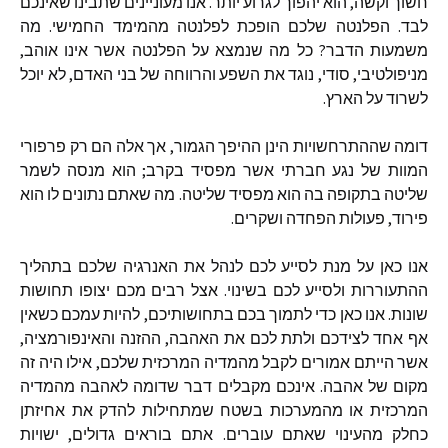
חשוך
וקשה
,
הוא
יהפוך
לגרוע
יותר
.
אנו
מעוניינים
שתבינו
שאינכם
לבד
.
הפלנטה
שלכם
הופכת
לפלנטה
מהמימד
החמישי
.
מה
משמעות
הדבר
?
כל
מה
שנמצא
על
הפלנטה
אשר
אינו
אוהב
,
מניפולטיבי
,
סודי
,
נוגד
את
השפע
והרווחה
של
בני
האדם
,
לא
יוכל
לשרוד
על
הארץ
.
דומה
שההתרחשויות
הינן
ההיפך
הגמור
,
אך
אלה
הם
רק
פרפורי
המוות
של
נגע
חברתי
אשר
מפסיד
בקרב
;
הוא
מנסה
לשמר
שליטה
בתקופה
בה
הוא
מפסיד
שליטה
.
מה
שאתם
נתונים
לו
הוא
פירוד
,
פעולות
הפחדה
ושקרים
.
אנו
כאן
על
מנת
לסייע
לכם
לנהל
את
האנרגיה
שלכם
בתהליך
ההתעוררות
ולסייע
לכם
בשינוי
.
אצל
רבים
מכם
יצופו
תחושות
שונות
.
אנו
כאן
כדי
לתמוך
בכם
בתחושותיכם
,
להיות
עמכם
כשאין
אף
אחד
לצידכם
ולתת
לכם
את
האהבה
,
ההזנה
והאינפורמציה
,
אשר
הייתם
אמורים
לקבל
מהמדיה
המרכזית
שלכם
,
אילו
היה
זה
מקום
של
אהבה
.
אינכם
מקבלים
דבר
שדומה
לאהבה
מהמדיה
המרכזית
או
מהמערכות
בשטח
שמתחילות
להדק
את
אחיזתן
כחלק
מהעינוי
שאתם
עוברים
.
אתם
בוראים
גדולים
,
ישויות