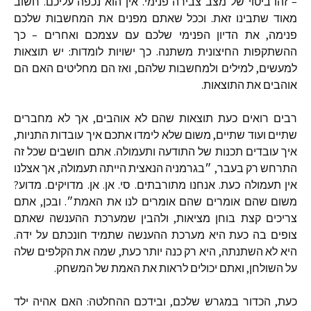
–
זהו
ביטוי
של
מצב
צבירה
פנימי
.
אין
הוא
נכפה
עליכם
.
חשוב
מאוד
שתבינו
זאת
.
וככל
שאתם
מפנים
את
המחשבות
שלכם
פנימה
,
את
הדיון
הפנימי
שלכם
עם
עצמכם
ואחרים
–
כך
ההשתקפות
החיצונית
משתנה
.
כך
ישויות
לומדות
:
יש
תוצאות
למעשים
,
למילים
ולמחשבות
שלהם
,
ואז
הם
מחליטים
האם
הם
אוהבים
את
התוצאות
.
רבים
רואים
כעת
תוצאות
שהם
לא
אוהבים
,
אך
לא
מחברים
שתיים
ועוד
שתיים
,
משום
שלא
לימדו
אתכם
איך
עובדות
התניות
,
איך
עובדים
תכנות
של
התודעה
ותעמולה
.
אתם
חושבים
שכל
זה
התרחש
רק
בעבר
,
״בגרמניה
הנאצית
הייתה
תעמולה
,
אך
אצלנו
אין
תעמולה
כעת
.
אנחנו
מתורבתים
.
סי
.
אן
.
אן
.
מדויקים
.
מדוע
?
משום
שהם
אומרים
שהם
אומרים
לנו
את
האמת״
.
ובכן
,
אתם
צריכים
קצת
בוחן
מציאות
,
ולהבין
שמערכת
ההענשה
שאתם
צופים
בה
כעת
היא
מערכת
ההענשה
שתמיד
חונכתם
על
ידה
.
היא
לא
השתנתה
,
היא
רק
כנה
יותר
כעת
,
שמה
את
הקלפים
שלה
על
השולחן
,
ואתם
יכולים
לראות
את
האמת
של
המשחק
.
כעת
,
הכדור
במגרש
שלכם
,
ובידכם
ההחלטה
:
האם
אהיה
ילד