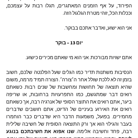
הפירוד
,
על
אף
הזמנים
המאתגרים
,
תגלו
רבות
על
עצמכם
,
וככלות
הכל
,
זוהי
מטרת
הגלגול
הזה
.
אני
הוא
ישוע
,
ואדבר
אתכם
בבוקר
.
יום
13 –
בוקר
אתם
ישויות
מבורכות
.
אני
הוא
מי
שאתם
מכירים
כישוע
.
הנסיבות
משתנות
תדיר
כמו
הגלים
שעל
הפלנטה
שלכם
,
חשוב
בזמן
זה
לא
ללכת
שולל
אחר
ה׳צורה׳
.
הצורה
תמיד
מרמה
,
משום
שהיא
תוצאה
של
תחושות
ומחשבות
של
שנים
רבות
.
כשאתם
רואים
דבר
שמתגשם
,
כמו
התפרעויות
ברחובות
,
או
שריפה
ביער
,
אתם
רואים
את
התוצר
הסופי
של
אנרגיה
רבה
,
אך
כשאתם
רואים
את
האירוע
בעיניים
של
הדיוט
,
אתם
חושבים
שדברים
מחמירים
.
בפועל
,
משמעות
הדבר
היא
שדברים
כבר
הוחמרו
בעבר
והגילוי
הוא
אך
ורק
התוצאה
הסופית
של
חשיבה
שלילית
רבה
,
פחד
וחשיבה
אלימה
.
שנו
אפוא
את
חשיבתכם
בנוגע