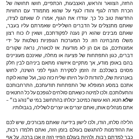
החזה
,
הצוואר
והראש
,
האצבעות
,
הכתפיים
,
חושו
תחושה
של
הכרת
תודה
לגוף
והודו
לגוף
על
שהוא
מתמודד
עם
החוויות
החדשות
טוב
כל
כך
.
עודדו
את
הגוף
,
אמרו
לו
שאתם
לצידו
,
שאתם
מתנצלים
על
הדברים
השליליים
שאמרתם
עליו
בעבר
,
שאתם
מבינים
שהוא
רק
נענה
לפקודתכם
,
ושאין
לו
כוח
רצון
משלו
מהבחינה
הזו
.
כל
המערכות
הגופניות
נשלטות
על
ידי
אמונותיכם
,
גם
אם
הן
לא
מודעות
.
אז
לכאורה
,
נראה
שקורים
דברים
,
כגון
התפתחות
של
פציעה
או
מחלה
,
שאינכם
מעוניינים
בהם
באופן
מודע
,
אך
מתקיים
איזשהו
מתאם
ביניהם
לבין
חלק
מסוים
בשכלכם
.
זה
הזמן
לסקירת
הגוף
לפני
השינה
,
לחוש
באנרגיות
שלו
,
להודות
לו
על
היותו
שליח
כזה
טוב
,
ועל
שהוא
לוקח
אתכם
במסע
המופלא
של
התפתחות
תודעתכם
,
התרחבותכם
והתעלותכם
.
ולכו
למיטה
כשאתם
סולחים
לגופכם
על
כל
החטאים
שלא
חטא
.
הוא
עושה
כמיטב
יכולתו
בהתחשב
במי
ש״נוהג
בו״
–
אתם
מנהלים
אותו
,
ואתם
יוצרים
או
יוצרים
לשלילה
,
בגבולותיו
.
הלילה
סלחו
,
הודו
,
ולכו
לישון
בידיעה
שאתם
מבורכים
,
שיש
לכם
את
ההזדמנות
להתגשם
בעולם
בזמן
הזה
,
ואתם
תלמדו
רבות
,
כבר
למדתם
רבות
.
ולהיות
בעולם
הפיזי
הזה
זו
אכן
ברכה
,
על
אף