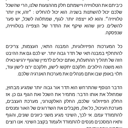
כיביתם
את
הטלוויזיה
ויישמתם
חלק
מההצעות
שלנו
,
הרי
שהשכל
שלכם
יכול
להשתנות
בשניה
.
הוא
יכול
להחליט
:
״זהו
,
אין
יותר
טלוויזיה״
.
והוא
לא
יִיצפה
יותר
.
לגוף
,
שמתלווה
לשכל
,
יש
פער
להשלים
.
כיוון
שהוא
שיקף
את
התדר
של
הצפייה
בטלוויזיה
,
שנפסקה
.
כל
המערכות
הפיזיולוגיות
,
המבנה
התאי
,
העצמות
,
צריכים
להתחלף
במבנה
תאי
של
תדר
גבוה
יותר
.
יש
לכם
גם
את
ההיבט
הזה
של
תהליך
ההתעלות
,
ואתם
יכולים
לדמיין
שהגוף
ירגיש
כאילו
הוא
משנה
הילוכים
.
חלקכם
יתקשו
לישון
,
חלקכם
ירצו
לישון
עוד
,
תלוי
באופן
שבו
אתם
מנהלים
את
מערכות
האנרגיה
שלכם
.
הדבר
הנוסף
שהתרחש
הוא
תדר
אור
גבוה
יותר
שמגיע
מבחוץ
,
שמחולל
את
אותו
הדבר
:
מתמיר
את
השכל
ואת
הגוף
גם
כן
.
אז
החלק
הפיזיולוגי
שלכם
,
החלק
האלקטרוני
,
מערכת
העצבים
,
מערכת
העיכול
,
כל
אלו
,
מקבלים
את
השדרוגים
של
האור
ומנסים
להתמודד
עמם
.
אי
לכך
,
השינוי
מגיע
משני
כיוונים
שונים
,
והגוף
ותאיו
המסכנים
מנסים
להתמודד
ולעמוד
בקצב
השינוי
.
אנו
רוצים