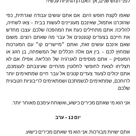
לפני
חמש
שנים
,
אך
האם
הן
הגיוניות
עכשיו
?
שאפו
לקצת
חופש
היום
.
אם
אתם
עושים
עבודה
שגרתית
,
כפי
שהזכרנו
אתמול
,
שאינכם
מעוניינים
לעשות
בבית
–
צאו
לשחיה
,
להליכה
.
אתם
מתחילים
כעת
את
המהפכה
שלכם
.
עצבו
מחדש
את
חייכם
בצעדים
קטנטנים
אל
עבר
מה
שאתם
רוצים
.
משום
שאם
אינכם
עושים
זאת
,
ואתם
״מיישרים
קו״
עם
המערכות
שמחוץ
לכם
–
בין
אם
אלה
הכללים
של
המשפחה
,
בן
הזוג
או
המעסיק
–
אתם
מוסיפים
לאנרגיה
של
הכליאה
.
אפילו
אם
לא
תצליחו
לצאת
לחופשי
לחלוטין
מהחיים
שעיצבתם
לעצמכם
,
אתם
יכולים
לצעוד
צעדים
קטנים
אל
עבר
חיים
שמתאימים
יותר
לרוחכם
,
שמתאימים
לנשמתכם
ושמתאימים
לריבוניות
הטבעית
שלכם
.
אני
הוא
מי
שאתם
מכירים
כישוע
,
ואשוחח
עימכם
מאוחר
יותר
.
יום
12 –
ערב
אתם
ישויות
מבורכות
.
אני
הוא
מי
שאתם
מכירים
כישוע
.