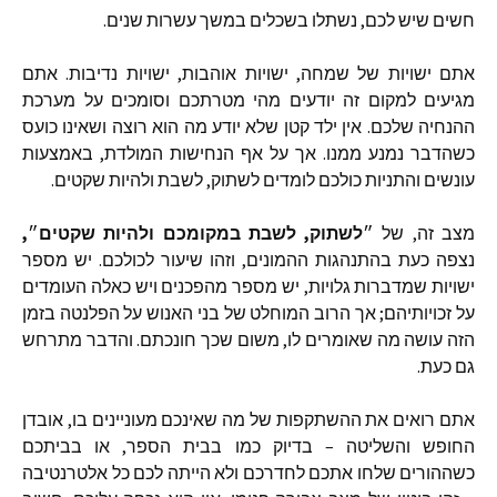
חשים
שיש
לכם
,
נשתלו
בשכלים
במשך
עשרות
שנים
.
אתם
ישויות
של
שמחה
,
ישויות
אוהבות
,
ישויות
נדיבות
.
אתם
מגיעים
למקום
זה
יודעים
מהי
מטרתכם
וסומכים
על
מערכת
ההנחיה
שלכם
.
אין
ילד
קטן
שלא
יודע
מה
הוא
רוצה
ושאינו
כועס
כשהדבר
נמנע
ממנו
.
אך
על
אף
הנחישות
המולדת
,
באמצעות
עונשים
והתניות
כולכם
לומדים
לשתוק
,
לשבת
ולהיות
שקטים
.
מצב
זה
,
של
״
לשתוק
,
לשבת
במקומכם
ולהיות
שקטים
״
,
נצפה
כעת
בהתנהגות
ההמונים
,
וזהו
שיעור
לכולכם
.
יש
מספר
ישויות
שמדברות
גלויות
,
יש
מספר
מהפכנים
ויש
כאלה
העומדים
על
זכויותיהם
;
אך
הרוב
המוחלט
של
בני
האנוש
על
הפלנטה
בזמן
הזה
עושה
מה
שאומרים
לו
,
משום
שכך
חונכתם
.
והדבר
מתרחש
גם
כעת
.
אתם
רואים
את
ההשתקפות
של
מה
שאינכם
מעוניינים
בו
,
אובדן
החופש
והשליטה
–
בדיוק
כמו
בבית
הספר
,
או
בביתכם
כשההורים
שלחו
אתכם
לחדרכם
ולא
הייתה
לכם
כל
אלטרנטיבה