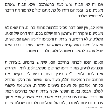
אם
זה
לא
הבית
שיש
כעת
ברשותכם
,
אלא
הבית
שאתם
מעוניינים
בו
.
ובכל
יום
חזרו
על
כך
,
אתם
יכולים
להפוך
את
הדבר
למדיטציה
שלכם
.
שימו
לב
,
אין
שום
דבר
פסול
בלרצות
נוחות
בחיים
.
מה
שאנו
לא
מעוניינים
שיקרה
זה
שהרצון
הזה
ישלוט
בכם
.
וזוהי
דרכו
של
האגו
,
השליטה
,
לא
הדמיון
,
היצירתיות
והכניעה
לרעיון
.
האגו
הוא
קשוח
,
ומוגבל
,
מאוד
מונע
קדימה
ושונא
אם
מישהו
עומד
בדרכו
.
האגו
יוביל
אתכם
לנסיבות
שונות
לחלוטין
ולחוויות
שונות
.
האופן
הנכון
לברוא
בחייכם
הוא
שימוש
בדמיון
,
ביצירתיות
ובכניעה
לרעיון
,
מתוך
ידיעה
שהיקום
מקשיב
לכם
.
לדמיין
ולהגיש
זאת
לרוח
ולומר
:
״זה
בידיך
כעת
,
הביאו
לי
בבקשה
את
ההתנסויות
הנפלאות
הללו
,
בעוד
שאני
אעשה
את
חלקי
:
אתרגל
סליחה
,
אתבונן
על
העולם
בעיניים
סולחות
,
אציע
את
כישורַי
לעולם
,
אבטא
באופן
חופשי
את
היצירתיות
שלי
בדרכים
רבות
.
זוהי
דרכי
.
אזרום
עם
הזרם
,
ללא
מאבק
,
ללא
שאיפה
,
אלא
מתוך
ערנות
ודריכות
לאהבה
,
לתרגול
הסליחה
ולהבנה
שכולנו
שווים