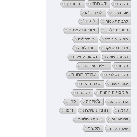
ידע רוחני
חלומות
יום ההיפוך
יום השוויון
ילדי היהלום
לי קרול
להבות תאומות
מודעות עצמית
למנויים בלבד
מזג אוויר קוסמי
מיינדפולנס
נומרולוגיה
מצרים העתיקה
נשמה תאומה
נשמות עתיקות
סליחה
סמלים סאביאנים
עבודה רוחנית
סערות סולריות
עובדי אור
עוצמה נשית
פילוסופיה רוחנית
פליאדות
קריון
פרו-אייג׳ינג
צ׳אקרות
רוחניות מעשית
ריפוי
קרמה
שאמאניזם
שונות נוירולוגית
תקשור
שער האריה