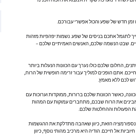
ם שהתפרסמו
 זמן חדש של שפע והכול אפשרי עבורכם
.
ם שהתפרסמו
יך לתגמל אתכם בניסים של שפע
.
נשמות יפהפיות מזהות
ים
.
שבט הנשמה שלכם
,
האנשים האמיתיים שלכם
–
ותמיכה
תנים
,
החלום שלכם כולו נערך עם הכוונות הנעלות ביותר
ייכם
.
אתם הופכים למוליך עבור זרימה חופשית של הרוח
,
וש לכם ללא מאמץ
.
וונה
,
כאשר הכוונות שלכם ברורות
,
ממוקדות וערוכות עם
בינים את הרוח שבכם
,
מתחברים עמוקות עם המהות
את הפעולות וההחלטות שלכם
.
נספורמציה הזאת
,
כיוון שאהבה מתדלקת את ההגשמות
יוביות אל חייכם
.
הודיה היא מרכיב מהותי נוסף
,
כיוון