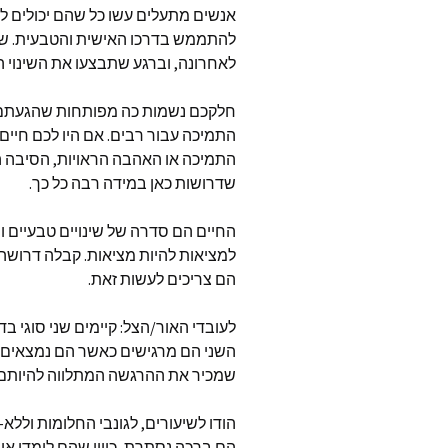
אנשים מתעלים עשו כל שהם יכולים לע
סטיב פא
להתממש בדרכו האישית והטבעית
.
שי
לאחרונה
,
וברגע שתבצעו את השינוי ה
thways
חלקכם נשמות כה מפותחות שהגעתם ל
התמיכה עבור רבים
.
אם היו לכם חיי
angels
התמיכה או האהבה הראויות
,
הסיבה ה
שדרושות כאן במידה רבה כל כך
.
פינת ה
טינה ספ
החיים הם סדרה של שינויים טבעיים ו
את ישוע
למציאות להיות מציאות
.
קבלה דרושה 
הם צריכים לעשות זאת
.
ג’ון פאין
לעובדי האור
/
הצל
:
קיימים שני סוגי בד
לי קרול
השני הם מרגישים כאשר הם נמצאים
שמכיר את ההרגשה המתלווה להיותם 
כותבים 
הודו לשיעורים
,
לגונבי החלומות וללא
–
כלל המ
שהתפרסמו
הם ברכה נסתרת
,
כיוון שהם לימדו 