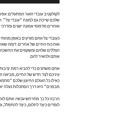
נעמה עצ
רומי וייז
לקולקטיב עובדי האור המתעלים
:
אפשר
שלכם שייכת גם למונח ״עובדי צל״
.
ח
ד״ר מרי
ואחרים מדפוסי אמונה ישנים ומדרכי 
דונה אש
כעובדי צל אתם מודעים באופן מהותי 
ואת כוח החיים של אחרים
.
דומה שאתם
Global
הצללים שלהם ומשקפים את החשכה 
אותם ולהאיר להם
.
טהליה 
אתם משתנים כדי להביא רמת יציבות
דיאן קת
עיניכם לצד חדש של החיים
,
מביאה הפ
owered
כאילו כל העולם החיצון שלכם ״מתמו
מבפנים״ היא דרך הסתכלות נעלה יו
פמלה ק
את ישוע
ואימא 
הרבה כל כך מתרחש עכשיו
.
אתם לומד
לומדים כיצד לחלום
,
כיצד להתפלל
,
וכ
ג׳ף בראו