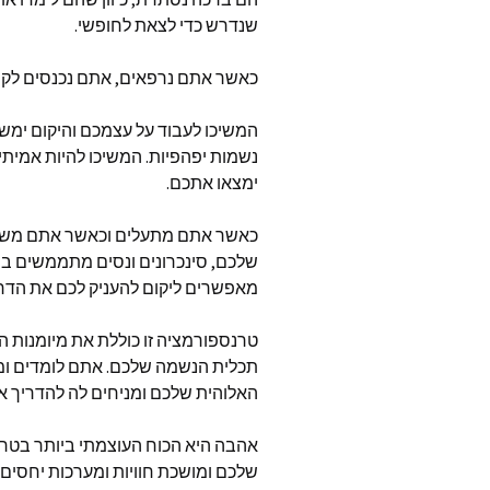
שנדרש כדי לצאת לחופשי
.
המאמרי
בשנת 2024
כאשר אתם נרפאים
,
אתם נכנסים לקו
המאמרי
בשנת 2023
המשיכו לעבוד על עצמכם והיקום ימש
נשמות יפהפיות
.
המשיכו להיות אמיתי
תרומה 
ימצאו אתכם
.
כאשר אתם מתעלים וכאשר אתם מש
שלכם
,
סינכרונים ונסים מתממשים בח
מאפשרים ליקום להעניק לכם את הדר
טרנספורמציה זו כוללת את מיומנות הכ
תכלית הנשמה שלכם
.
אתם לומדים ומ
האלוהית שלכם ומניחים לה להדריך 
אהבה היא הכוח העוצמתי ביותר בטר
שלכם ומושכת חוויות ומערכות יחסים ח