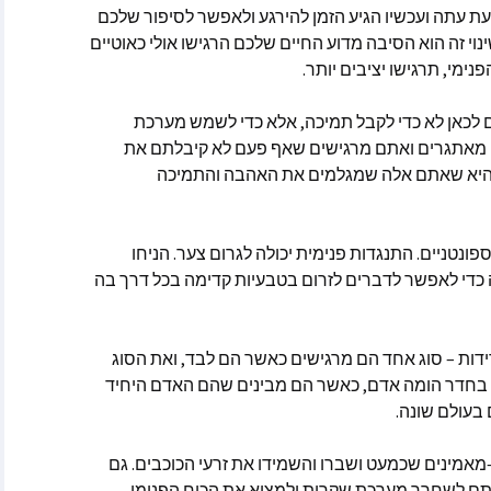
ת עתה ועכשיו הגיע הזמן להירגע ולאפשר לסיפור שלכם
וולינה
נוי זה הוא הסיבה מדוע החיים שלכם הרגישו אולי כאוטיים
פנימי
,
תרגישו יציבים יותר
.
קייט ספרקלי מאתר Spirit
Pa
כאן לא כדי לקבל תמיכה
,
אלא כדי לשמש מערכת
מלאני בקלר מאתר ask-
ם מאתגרים ואתם מרגישים שאף פעם לא קיבלתם את
יא שאתם אלה שמגלמים את האהבה והתמיכה
מסרים הקצרים
ולדינג – מתקשרת
ספונטניים
.
התנגדות פנימית יכולה לגרום צער
.
הניחו
 ואננדה
כדי לאפשר לדברים לזרום בטבעיות קדימה בכל דרך בה
ידות
–
סוג אחד הם מרגישים כאשר הם לבד
,
ואת הסוג
 בחדר הומה אדם
,
כאשר הם מבינים שהם האדם היחיד
בעולם שונה
.
וכותבות שונים
מאמינים שכמעט ושברו והשמידו את זרעי הכוכבים
.
גם
אמרים
 בשנת 2025
אותם לשחרר מערכת שקרית ולמצוא את הכוח הפנימי