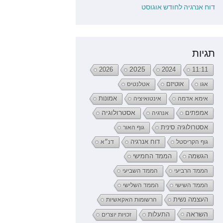
דוח אנרגיה לחודש אוגוסט
תגיות
2026
2025
2024
11:11
אגו
אוטיזם
אטלנטיס
אימא אדמה
אינטואיציה
אמונות
אמפתים
אסטרולוגיה
אנרגיה
אסטרולוגיה סינית
גוף האור
דוח אנרגיה
גוף הקריסטל
דנ״א
הממד החמישי
הגשמה
הממד הרביעי
הממד השביעי
הממד השישי
הממד השלישי
העצמה נשית
הרשומות האקאשיות
השראה
התעלות
זכויות יוצרים