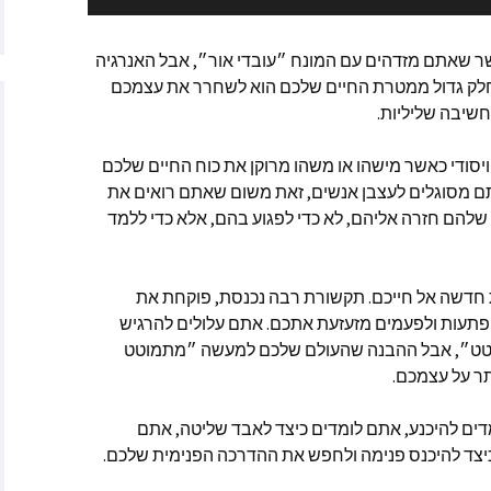
יץ
ר
 שאתם מזדהים עם המונח ״עובדי אור״
,
אבל האנרגיה
לק גדול ממטרת החיים שלכם הוא לשחרר את עצמכם
ה האטני
חשיבה שליליות
.
וורת׳
ויסודי כאשר מישהו או משהו מרוקן את כוח החיים שלכם
 מסוגלים לעצבן אנשים
,
זאת משום שאתם רואים את
סליה פן מאתר Starchild
שלהם חזרה אליהם
,
לא כדי לפגוע בהם
,
אלא כדי ללמד
האנטר
 חדשה אל חייכם
.
תקשורת רבה נכנסת
,
פוקחת את
׳רין מאתר
תעות ולפעמים מזעזעת אתכם
.
אתם עלולים להרגיש
Empaths Emp
טט״
,
אבל ההבנה שהעולם שלכם למעשה ״מתמוטט
תר על עצמכם
.
ריב – מתקשרת
, מרים המגדלית
אדמה
ים להיכנע
,
אתם לומדים כיצד לאבד שליטה
,
אתם
יצד להיכנס פנימה ולחפש את ההדרכה הפנימית שלכם
.
ן – הגיגים