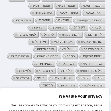
הממד החמישי
הממד הרביעי
הממד השביעי
העצמה נשית
הממד השישי
הממד השלישי
השראה
התעלות
הרשומות האקאשיות
זכויות יוצרים
ידע רוחני
חלומות
יום ההיפוך
יום השוויון
לי קרול
ילדי היהלום
להבות תאומות
למנויים בלבד
מודעות עצמית
מזג אוויר קוסמי
מיינדפולנס
נומרולוגיה
מצרים העתיקה
נשמה תאומה
נשמות עתיקות
סליחה
סמלים סאביאנים
סערות סולריות
עובדי אור
עבודה רוחנית
עוצמה נשית
פילוסופיה רוחנית
פליאדות
פרו-אייג׳ינג
צ׳אקרות
קריון
רוחניות מעשית
ריפוי
קרמה
שאמאניזם
תקשור
שונות נוירולוגית
שער האריה
We value your privacy
פרטיות וקובצי Cookie: אתר זה משתמש בקובצי Cookie. המשך השימוש באתר
We use cookies to enhance your browsing experience, serve
מהווה את ההסכמה שלך לשימוש בהם.
חיפוש: