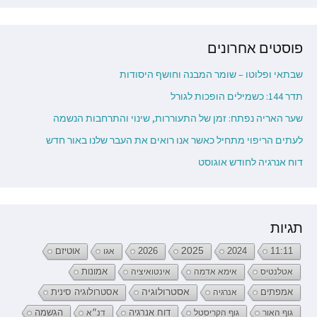
פוסטים אחרונים
שבתאי ופלוטו – שומר המבנה וחושף היסודות
תדר 144: כשמילים הופכות לגורל
שער האריה נפתח: זמן של התעוררות, שינוי והתרחבות הנשמה
לעתים הריפוי מתחיל כאשר אנו רואים את העבר שלנו באור חדש
דוח אנרגיה לחודש אוגוסט
תגיות
2026
2025
2024
11:11
אגו
אוטיזם
אטלנטיס
אימא אדמה
אינטואיציה
אמונות
אמפתים
אסטרולוגיה
אנרגיה
אסטרולוגיה סינית
דוח אנרגיה
גוף האור
גוף הקריסטל
דנ״א
הגשמה