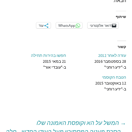
הבאה.
שיתוף
דואר אלקטרוני
WhatsApp
עוד
קשור
עזרה לאחר 2012
חפשו בהירות תחילה
28 בספטמבר 2016
21 במאי 2015
ב-"ידע רוחני"
ב-"עובדי אור"
הטבח הקוסמי
12 באוקטובר 2015
ב-"ידע רוחני"
→
המשל על הא וקופסת האמונה שלו
יווט
הסרת מעטה המסתורין מעל העידן החדש – חלק