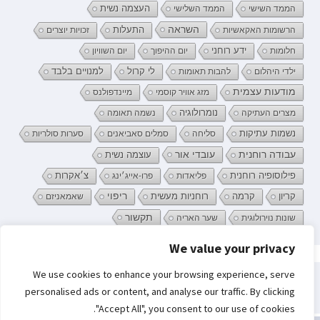
העצמה נשית
הממד השישי
הממד השלישי
השראה
התעלות
הרשומות האקאשיות
זכויות יוצרים
ידע רוחני
חלומות
יום ההיפוך
יום השוויון
לי קרול
ילדי היהלום
להבות תאומות
למנויים בלבד
מודעות עצמית
מזג אוויר קוסמי
מיינדפולנס
נומרולוגיה
מצרים העתיקה
נשמה תאומה
נשמות עתיקות
סליחה
סמלים סאביאנים
סערות סולריות
עובדי אור
עבודה רוחנית
עוצמה נשית
פילוסופיה רוחנית
פליאדות
פרו-אייג׳ינג
צ׳אקרות
קריון
רוחניות מעשית
ריפוי
קרמה
שאמאניזם
תקשור
שונות נוירולוגית
שער האריה
We value your privacy
פרטיות וקובצי Cookie: אתר זה משתמש בקובצי Cookie. המשך השימוש באתר
We use cookies to enhance your browsing experience, serve
מהווה את ההסכמה שלך לשימוש בהם.
חיפוש:
personalised ads or content, and analyse our traffic. By clicking
לקבלת מידע נוסף, כולל מידע על השליטה בקובצי Cookies, ניתן לעיין בעמוד:
"Accept All", you consent to our use of cookies.
מדיניות קובצי ה-Cookie