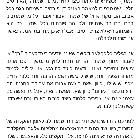
המת׳) ועכשיו עלינו ללמוד כיצד לחיות מתוך שמחה. (האירוסים
הללו [שמצורפים למאמר באנגלית] פורחים בשמחה בגני בכל
אביב, הם מקור גדול של שמחה עבורי ועבור כל מי שמתבונן
בהם. הם רב-שנתיים, ולכן הם פורחים בכל שנה – כזו היא
השמחה, היא לא צריכה סיבה אבל היא כן מחייבת הזמנה כאשר
אנו מוכנים לקבלה).
אנו רגילים כל כך לעבוד קשה שאיננו יודעים כיצד לעבוד ״רך״ או
לעבוד מתוך שמחה. החיים תחת לחץ מתמשך הפכו אותנו
עייפים וזהירים ואיננו יודעים כיצד להירגע. אנו יכולים ללמוד
מהדור הצעיר יותר, שיש לו גישה רגועה הרבה יותר כלפי החיים
מכפי שיש לנו, כיוון שאנו ביצענו עבורו את עבודת ההכנה. הם
יודעים כיצד ״לזרום״ כיוון שאנו אפשרנו זאת, אבל מה נעשה עם
עצמנו? גם אנו צריכים ללמוד כיצד לזרום באותו זרם שעבדנו
קשה כל כך לברוא.
לפני כמה חודשים שכרתי מכונית ושמתי לב לאופן ההקלדה של
הסוכנת, כיוון שדומה היה שהאצבעות מחליקות על גבי המקלדת.
נראה היה שהיא אינה לוחצת על המקשים כלל והאצבעות שלה