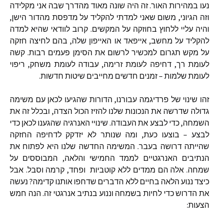
נעו במהירות האור. זה היה שונה מאוד מהדרך שבה אני מקלידה
וזה הגיוני, משום שאני למדתי להקליד על מדפסת מהדור הישן,
והיה עליי ללחוץ בחוזקה על המקשים. קרוב לוודאי שהיא למדה
להקליד על מחשב, אייפאד או האייפון שלה, בהם לחיצה חזקה
על מקש תגרום למכשיר לרשום את הסימן פעמים רבות. קשה
לעומת רך, דחיפה לעומת זרימה, עבודה לעומת משחק, ריפוי
לעומת שלמות – זמנים חדשים מחייבים שיטות חדשות.
זהו שינוי של פרדיגמה עבורנו, הדורות שהגיעו לכאן עם משימה
גדולה שדרשה את הנכונות שלנו להזיז הכול הצדה, ובכלל זה את
השמחה, כדי לבצע את העבודה. שינויי האנרגיה שהגענו לכאן כדי
לבצע – בוצעו כעת, ומה שנותר לא יזדקק לדחיפה החזקה
שהייתה דרושה בעבר. המשימה החדשה שלנו היא לפתוח את
הנתיבים האנרגטיים לממד החמישי והלאה, המבוססים על
שמחה. אלה הם ממדים ללא קוטביות ופחד, קרמה וסבל. אבל
כיצד ננוע הלאה בחיים ללא הדברים שדחפו אותנו קדימה? נעשה
את הדרוש כדי לחיות בשמחה וננוע בנתיב אנרגטי זה. הנה חמש
הצעות: