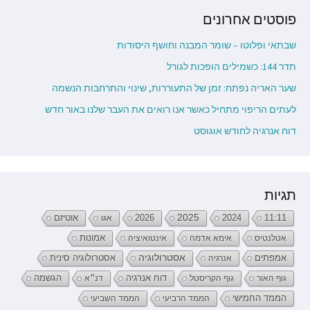
פוסטים אחרונים
שבתאי ופלוטו – שומר המבנה וחושף היסודות
תדר 144: כשמילים הופכות לגורל
שער האריה נפתח: זמן של התעוררות, שינוי והתרחבות הנשמה
לעתים הריפוי מתחיל כאשר אנו רואים את העבר שלנו באור חדש
דוח אנרגיה לחודש אוגוסט
תגיות
2026
2025
2024
11:11
אגו
אוטיזם
אטלנטיס
אימא אדמה
אינטואיציה
אמונות
אמפתים
אסטרולוגיה
אנרגיה
אסטרולוגיה סינית
דוח אנרגיה
גוף האור
גוף הקריסטל
דנ״א
הגשמה
הממד החמישי
הממד הרביעי
הממד השביעי