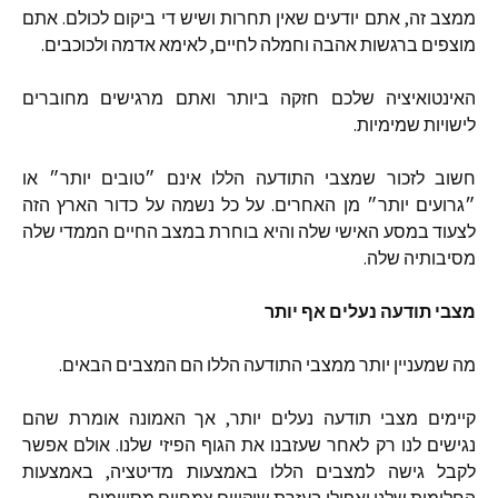
ממצב
זה
,
אתם
יודעים
שאין
תחרות
ושיש
די
ביקום
לכולם
.
אתם
מוצפים
ברגשות
אהבה
וחמלה
לחיים
,
לאימא
אדמה
ולכוכבים
.
האינטואיציה
שלכם
חזקה
ביותר
ואתם
מרגישים
מחוברים
לישויות
שמימיות
.
חשוב
לזכור
שמצבי
התודעה
הללו
אינם
״טובים
יותר״
או
״גרועים
יותר״
מן
האחרים
.
על
כל
נשמה
על
כדור
הארץ
הזה
לצעוד
במסע
האישי
שלה
והיא
בוחרת
במצב
החיים
הממדי
שלה
מסיבותיה
שלה
.
מצבי
תודעה
נעלים
אף
יותר
מה
שמעניין
יותר
ממצבי
התודעה
הללו
הם
המצבים
הבאים
.
קיימים
מצבי
תודעה
נעלים
יותר
,
אך
האמונה
אומרת
שהם
נגישים
לנו
רק
לאחר
שעזבנו
את
הגוף
הפיזי
שלנו
.
אולם
אפשר
לקבל
גישה
למצבים
הללו
באמצעות
מדיטציה
,
באמצעות
החלומות
שלנו
ואפילו
בעזרת
שיקויים
צמחיים
מסויימים
.