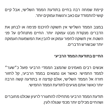
קיימת
שמחה
רבה
בחיים
בתודעת
הממד
השלישי
,
אבל
קיים
קושי
להתמודד
עם
כאב
ורגשות
עמוקים
יותר
.
במצב
הממד
השלישי
אין
תשוקה
להיכנס
פנימה
או
לבחון
את
הדברים
מנקודת
מבט
עמוקה
יותר
.
החיים
מתנהלים
על
פני
השטח
.
אין
תשוקה
לחפור
עמוק
או
להבין
את
המשמעות
העמוקה
יותר
שבשורש
הדברים
.
החיים
בתודעת
הממד
הרביעי
אנשים
רבים
מאמינים
שהמצב
הממדי
הרביעי
פועל
כ״שער״
לממד
החמישי
.
כאשר
אנו
נמצאים
בממד
הרביעי
,
קל
לחזור
חזרה
אל
הממד
השלישי
,
אולם
קפיצה
זו
בתודעה
קשה
הרבה
יותר
כאשר
אתם
מגיעים
לתודעת
הממד
החמישי
.
תודעת
הממד
הרביעי
מתחילה
להתעורר
לרעיון
שכולנו
מחוברים
ושהחיים
מכילים
יותר
מכפי
שנגלה
לעין
.