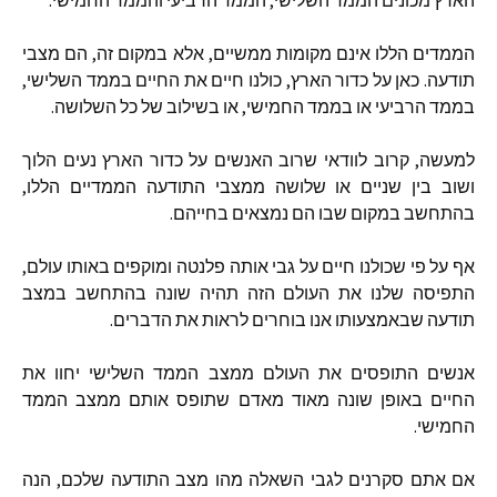
הממדים
הללו
אינם
מקומות
ממשיים
,
אלא
במקום
זה
,
הם
מצבי
תודעה
.
כאן
על
כדור
הארץ
,
כולנו
חיים
את
החיים
בממד
השלישי
,
בממד
הרביעי
או
בממד
החמישי
,
או
בשילוב
של
כל
השלושה
.
למעשה
,
קרוב
לוודאי
שרוב
האנשים
על
כדור
הארץ
נעים
הלוך
ושוב
בין
שניים
או
שלושה
ממצבי
התודעה
הממדיים
הללו
,
בהתחשב
במקום
שבו
הם
נמצאים
בחייהם
.
אף
על
פי
שכולנו
חיים
על
גבי
אותה
פלנטה
ומוקפים
באותו
עולם
,
התפיסה
שלנו
את
העולם
הזה
תהיה
שונה
בהתחשב
במצב
תודעה
שבאמצעותו
אנו
בוחרים
לראות
את
הדברים
.
אנשים
התופסים
את
העולם
ממצב
הממד
השלישי
יחוו
את
החיים
באופן
שונה
מאוד
מאדם
שתופס
אותם
ממצב
הממד
החמישי
.
אם
אתם
סקרנים
לגבי
השאלה
מהו
מצב
התודעה
שלכם
,
הנה