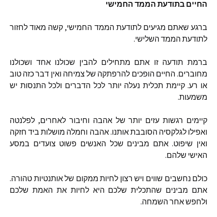
החיים
בתודעת
הממד
החמישי
ברגע
שאתם
מגיעים
לתודעת
הממד
החמישי
,
קשה
מאוד
לחזור
לתודעת
הממד
השלישי
.
ברמת
תודעה
זו
אתם
מתחילים
להבין
שכולנו
אחד
ושכולנו
מחוברים
.
החיים
הופכים
להרפתקה
של
צמיחה
ואין
דבר
כזה
טוב
או
רע
.
קיימת
תכלית
נעלה
יותר
לכל
הדברים
ולכל
התנסות
יש
משמעות
.
קיימים
רגשות
עזים
יותר
של
אהבה
וחיבור
לאחרים
,
לפלנטה
ואפילו
לגלקסיה
הסובבת
אותנו
.
אהבה
וחמלה
מושלות
ביד
חזקה
ואין
שיפוט
.
אתם
מבינים
שכל
האנשים
פשוט
צועדים
במסע
האישי
שלהם
.
כולם
נחשבים
שווים
ויש
רצון
לחיות
ממקום
של
אותנטיות
טהורה
.
אתם
מבינים
שהתכלית
שלכם
היא
לחיות
את
האמת
שלכם
ולחפש
אחר
השמחה
.