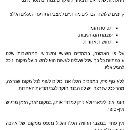
קיימים
שלושה
הבדלים
מהותיים
למצבי
התודעה
הנעלים
הללו
:
תפיסת
הזמן
.
עוצמת
המחשבות
.
תחושות
אחדות
.
על
פי
האמונה
,
בממדים
השישי
והשביעי
המחשבות
שלנו
עוצמתיות
כל
כך
שכל
שעלינו
לעשות
הוא
לחשוב
על
מיקום
ונוכל
להגיע
אליו
.
ללא
גוף
פיזי
,
במצבים
הללו
אנו
יכולים
לעוף
לכל
מקום
שנרצה
,
מהר
ככל
שנרצה
ויש
לנו
הבנה
חזקה
לגבי
תודעת
האחדות
.
הזמן
אינו
ליניארי
ולא
ניתן
למדוד
אותו
,
במקום
זאת
,
הזמן
מרגיש
אין
–
סופי
.
אין
פחד
במצבי
ההוויה
הללו
והכול
נתפס
ממקום
של
אהבה
טהורה
ללא
תנאי
.