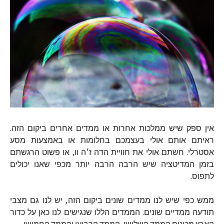
אין
ספק
שיש
ממלכות
אחרות
או
ממדים
אחרים
ביקום
הזה
.
ראיתם
אותם
אולי
בעצמכם
בחלומות
או
באמצעות
מסע
אסטרלי
.
חשתם
אולי
את
חוויית
הדה
ז׳ה
וו
,
או
פשוט
הרגשתם
בזמן
המדיטציה
שיש
הרבה
הרבה
יותר
מכפי
שאנו
יכולים
לתפוס
.
ממש
כפי
שיש
לנו
ממדים
שונים
ביקום
הזה
,
יש
לנו
גם
מצבי
תודעה
ממדיים
שונים
.
הממדים
הללו
שנגישים
לנו
כאן
על
כדור
הארץ
מכונים
הממד
השלישי
,
הממד
הרביעי
והממד
החמישי
.