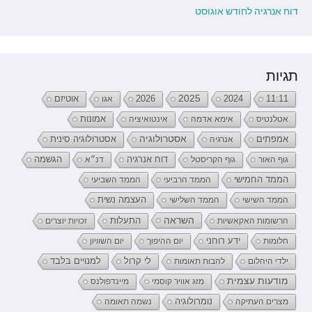
דוח אנרגיה לחודש אוגוסט
תגיות
2026
2025
2024
11:11
אגו
אוטיזם
אטלנטיס
אימא אדמה
אינטואיציה
אמונות
אמפתים
אסטרולוגיה
אנרגיה
אסטרולוגיה סינית
דוח אנרגיה
גוף האור
גוף הקריסטל
דנ״א
הגשמה
הממד החמישי
הממד הרביעי
הממד השביעי
העצמה נשית
הממד השישי
הממד השלישי
השראה
התעלות
הרשומות האקאשיות
זכויות יוצרים
ידע רוחני
חלומות
יום ההיפוך
יום השוויון
לי קרול
ילדי היהלום
להבות תאומות
למנויים בלבד
מודעות עצמית
מזג אוויר קוסמי
מיינדפולנס
נומרולוגיה
מצרים העתיקה
נשמה תאומה