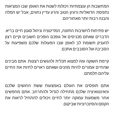
המחשבות
הן
עוצמתיות
ויכולות
לשנות
את
האופן
שבו
המציאות
נתפסת
.
הדואליות
ורעיון
הטוב
והרע
עדיין
נחווים
,
אבל
יש
חמלה
והבנה
רבות
יותר
מאחוריהם
.
יש
פתיחות
לחשיבות
התזונה
,
המדיטציה
וניהול
סגנון
חיים
בריא
.
הדברים
שאתם
מכניסים
אל
גופכם
הופכים
חשובים
וקיים
רצון
להעניק
תשומת
לב
לאופן
שבו
הפעולות
שלכם
משפיעות
על
הסביבה
ועל
הסובבים
אתכם
.
קיימת
תשוקה
עזה
למצוא
תכלית
ולהגשים
רצונות
.
אתם
מבינים
שהחיים
אמורים
להיות
מהנים
ושאתם
ראויים
לחיות
את
החיים
עליהם
חלמתם
.
אתם
תופסים
את
העולם
באמצעות
ששת
החושים
שלכם
והאינטואיציה
שלכם
מתחילה
לגדול
ולהתרחב
.
אתם
מחפשים
אחר
משמעות
עמוקה
יותר
לחיים
ויכולים
להתחיל
לראות
את
הקסם
והסינכרוניות
שביקום
.