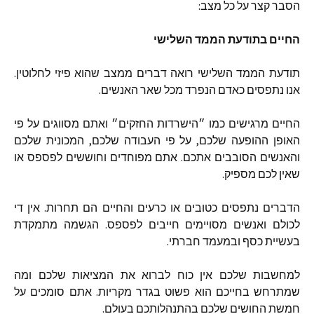
הסבר
קצר
על
כל
מצב
:
החיים
בתודעת
הממד
השלישי
תודעת
הממד
השלישי
רואה
דברים
ממצב
שהוא
פיזי
לחלוטין
.
אנו
נתפסים
כאדם
הנפרד
מכל
שאר
האנשים
.
החיים
מרגישים
כמו
״הישרדות
החזקים״
ואתם
מסווגים
על
פי
האופן
ההופעה
שלכם
,
על
פי
העבודה
שלכם
,
המכונית
שלכם
והאנשים
הסובבים
אתכם
.
אתם
מפוחדים
וחוששים
לפספס
או
שאין
לכם
מספיק
.
הדברים
נתפסים
כטובים
או
כרעים
והחיים
הם
תחרות
.
אין
די
לכולם
ואנשים
מסויימים
חייבים
לפספס
.
הגשמה
מתמקדת
בעשיית
כסף
ובמעמד
חברתי
.
למחשבות
שלכם
אין
כוח
לברוא
את
המציאות
שלכם
ומה
שמתרחש
בחייכם
הוא
פשוט
בגדר
מקריות
.
אתם
סומכים
על
חמשת
החושים
שלכם
בהתנהלותכם
בעולם
.