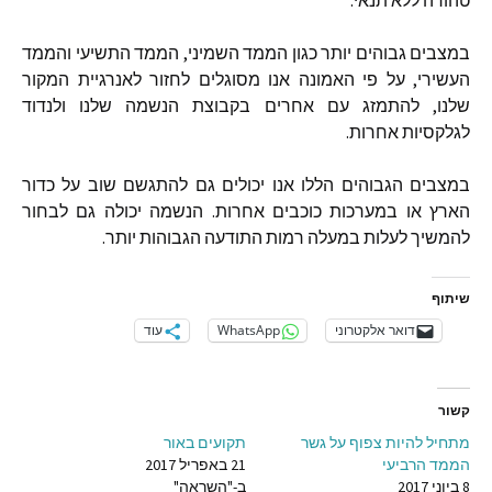
במצבים
גבוהים
יותר
כגון
הממד
השמיני
,
הממד
התשיעי
והממד
העשירי
,
על
פי
האמונה
אנו
מסוגלים
לחזור
לאנרגיית
המקור
שלנו
,
להתמזג
עם
אחרים
בקבוצת
הנשמה
שלנו
ולנדוד
לגלקסיות
אחרות
.
במצבים
הגבוהים
הללו
אנו
יכולים
גם
להתגשם
שוב
על
כדור
הארץ
או
במערכות
כוכבים
אחרות
.
הנשמה
יכולה
גם
לבחור
להמשיך
לעלות
במעלה
רמות
התודעה
הגבוהות
יותר
.
שיתוף
דואר אלקטרוני
WhatsApp
עוד
קשור
מתחיל להיות צפוף על גשר
תקועים באור
הממד הרביעי
21 באפריל 2017
8 ביוני 2017
ב-"השראה"