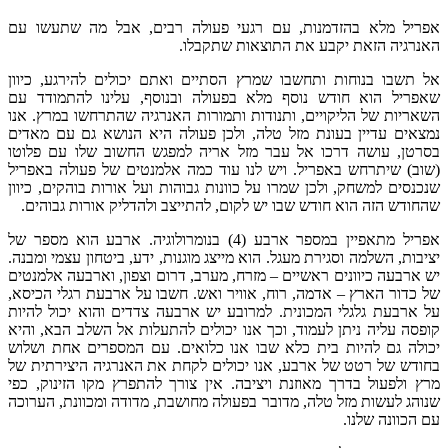
מנות
,
עם רגעי פעולה רבים
,
אבל מה שתעשו עם
בע את התוצאות שתקבלו
.
 ותחשבו שמרץ הסתיים ואתם יכולים להירגע
,
כיוון
ש נוסף מלא בפעולה ובנוסף
,
עלינו להתמודד עם
ויים
,
ותנודות ותמורות האנרגיה שהתרחשו במרץ
.
אנו
ונת מזל טלה
,
ולכן פעולה היא הנושא גם עם מאדים
כו אל עבר מזל אריה למפגש החשוב שלו עם פלוטו
אפריל
.
ויש לנו עוד כמה אלמנטים של פעולה באפריל
ולכן שמרו על כוונות גבוהות ועל אורות בוהקים
,
כיוון
חודש שבו יש לקום
,
להתייצב ולהדליק אורות גבוהים
.
במספר ארבע
(4)
בנומרולוגיה
.
ארבע הוא מספר של
גירת מעגל
.
הוא מייצג מוגנות
,
ידע
,
ביטחון עצמי ומבנה
.
 ראשיים
–
מזרח
,
מערב
,
דרום וצפון
,
וארבעה אלמנטים
אדמה
,
רוח
,
אוויר ואש
.
חשבו על ארבעת רגלי הכיסא
,
המכונית
.
למרובע יש ארבעה צדדים והוא יכול להיות
לעמוד
,
וכך אנו יכולים להתעלות אל השלב הבא
,
והיא
בית כלא שבו אנו כלואים
.
עם המספרים אחת ושלוש
ל ארבע
,
אנו יכולים לקחת את האנרגיה היצירתית של
 מאוזנת ויציבה
.
אין צורך להתפרץ מקו הזינוק
,
כפי
 טלה
,
מדובר בפעולה מחושבת
,
מדודה ומכוונת
,
הערוכה