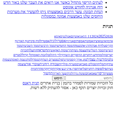
פוי מתחיל כאשר אנו רואים את העבר שלנו באור חדש
 לחודש אוגוסט
ה: עשר דרכים באמצעותן ניתן להעשיר את מערכות
נו באמצעות אמונה במסוגלות
11
אגו
אוטיזם
אטלנטיס
אימא
אסטרולוגיה
ת
אמפתים
אנרגיה
אסטרולוגיה סינית
גוף האור
גוף
הממד החמישי
״א
הגשמה
הממד הרביעי
הממד השביעי
הממד
עצמה נשית
השראה
התעלות
הרשומות האקאשיות
זכויות
לי קרול
יום ההיפוך
יום השוויון
ילדי היהלום
להבות תאומות
למנויים
נומרולוגיה
מזג אוויר קוסמי
מיינדפולנס
מצרים העתיקה
נשמה תאומה
נשמות
עבודה רוחנית
עובדי אור
עוצמה
אביאנים
סערות סולריות
קריון
רוחניות
פליאדות
פרו-אייג׳ינג
צ׳אקרות
קרמה
תקשור
שונות נוירולוגית
שער האריה
ת לסמדר ברגמן | בניית אתרים
תגית דאנס
ם תקף כאן - אסור להעתיק ללא רשות.