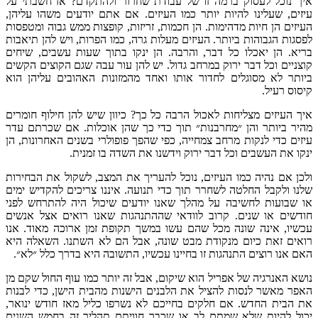
 ברמה זו של עבודת שחרור ולהתקדם
?
אז חשבתי על
יות יותר כמו העיזים
.
אם אתם יודעים משהו עליהן
,
דהימות
.
הן חכמות
,
זריזות
,
קופצות ממש גבוה ומטפסות
יותר
.
העיזים מעלות גרה
,
כמו הפרות
,
ויש להן תיאבות
כל דבר
,
והרבה
.
הן ינקו בתוך שעות עשבים
,
שיחים
ירוק במרחב גדול
.
יש להן עור עבה שגם הקוצים הקשים
ם לחדור אותו ואחד מהמזונות האהובים עליהן הוא
חות לאכול הרבה כל כך
?
כיוון שיש להן חילוף חומרים
״מחרבנות״ תוך כדי כך שהן אוכלות
.
אם שכרתם עדר
מרחב צמחייה
,
כפי שהפך פופולרי בשנים האחרונות
,
הן
כל דבר ירוק וידשנו את השדה בו זמנית
.
 העיזים
,
נוכל להעריך את המצב
,
לשקול את הבחירות
ה לשחרר תוך כדי תנועה
.
איננו צריכים להקדיש ימים
בה על מהלך שאנו יודעים שיכול היה להתרחש לפני
.
קרוב לוודאי שההתנהגות שאנו רואים אצל אנשים
ה מכל שהם עשו במשך תקופת זמן ארוכה מאוד
.
אנו
מנקודת מבט שונה
,
אבל הם לא השתנו
.
השאלה היא
הגות זו בחיינו עכשיו
,
התשובה היא בדרך כלל ״לא״
.
 אפריל הוא שיקום
,
אבל זה יותר כמו עוף החול שקם מן
ת להציל את הלבנים הישנות מהבית הישן
,
כדי לבנות
אם חלקים בחייכם לא נשרפו כליל מאז חודש ינואר
,
 שמתם לב או שכבר חוויתם תהליך זה בחמש השנים