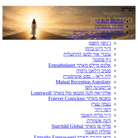
ם רוחניים
 סמדר ברגמן
אים
לוג?
רגמים ומקוריים
 ברגמן – קולי שלי
פר הופמן
דייגו ברמן
י אור למען ההתעלות
פוסטר
יילס מאתר Empathplanet
 ד׳לאנו גרסיה
דיאן – נפש אוטיסטית
Mutual Reception Astro
טינה לופז
אה לונה ומטאו סול מאתר Lonerwolf
תר Forever Conscious
 עציץ
וייזר
מריה האטני
 אשוורת׳
מאתר Starchild Global
יה האנטר
׳רין מאתר Empaths Empowered