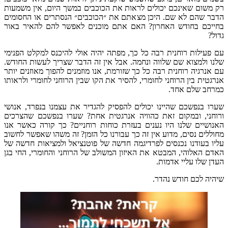
יכולים לראות את הכוכבים במשך היום
,
אין משמעות
ם
.
היכן מצאתם את ״הכוכבים״ הנסתרים או החסומים
אחרון
?
האם אתם מוכנים לאפשר להם להאיר באור
ת רבה כל כך
,
מפתה יהיה אולי להיכנס למקלט הפנימי
שלווה ונחמה
.
אבל אין זה הדבר שצריך לעשות החודש
.
ת רבה כל כך שזורמת
,
אנו מוזמנים להפוך מאוזנים יותר
ני לחומרי
,
להסיר את הקו שבין הרוחני לחומרי ולראותו
.
ינו יכולים להפסיק להגדיר את עצמנו בנפרד
,
אנושי
את כהוויה אנרגטית אחת
?
שערו בנפשכם שהצרכים
ו נענים בעזרת כוחות רוחניים
?
כך קורה כאשר אנו
וע אין זה כך עבורנו כל הזמן
?
זה משהו שאפשר לחשוב
סים לפרדיגמה חדשה של פוטנציאל ולמציאות חדשה של
בטא את האיזון המשולב של הרוחני והחומרי
,
החי בגן
מות
.
נהדר
.