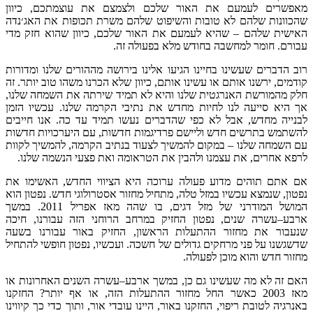
ם את האור שלכם ולצמצם את עוצמתכם
,
כיוון
לא טובות והשיפוט שלהם משרת תכופות את האג׳נדה
שהיא לעמעם את האור שלכם
,
כיוון שהוא חזק מדי
שבה בחודש מלא בפעולה זה
.
ו בחיינו הגיעו אלינו בירושה מההורים שלנו ומדורות
תם או עשינו אותם
,
כיוון שלא הכרנו משהו טוב יותר
.
זה
נרגטית שלנו והיא לא תמיד שירתה את השמחה שלנו
,
נו לחיות מחדש את נתיבי הקרמה שלנו
.
עכשיו הזמן
ל לא כפי שהדברים נעשו תמיד עד כה
.
אנו חייבים
חדש וליישם פרדיגמות חדשות
,
עם היערכויות חדשות
במקום להמשיך לצעוד בנתיב הקרמה
,
להמשיך לקוות
עצמנו ולהבין את הטראומה ואת פצעי הנשמה שלנו
.
דוע פעולה ערוכה היא הציווי החדש
,
האשימו את
יו במזל טלה
,
מתחיל מחזור אסטרולוגי חדש
.
נפטון הוא
של מזל דגים
,
בו שהה מאז אפריל
2011.
במשך
ם
,
נפטון החזיק במרחב הרוחני הזה עבורנו
,
חיכה
ור ההתעלות הראשון
,
החזיק באור עבורנו בשעה
מרחקים גדולים של חשכה
.
ועכשיו
,
נפטון חופשי להתחיל
וכן לפעולה
.
שינו גם כן
,
במשך ארבע
–
עשרה השנים האחרונות או
 החל מחזור ההתעלות הזה
,
או אף יותר
?
החזקנו
פוי
,
החזקנו באור
,
היינו עובדי אור
,
ותוך כדי כך קיווינו