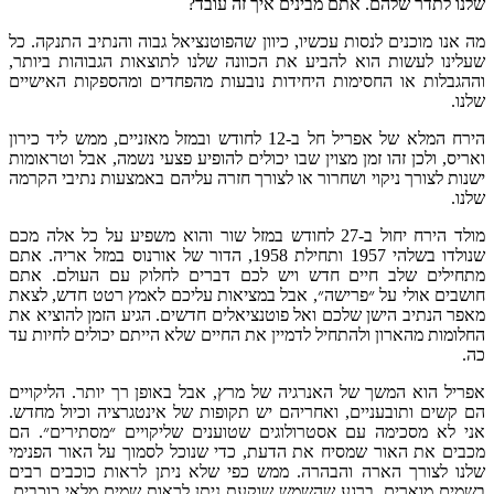
.
אתם מבינים איך זה עובד
?
סות עכשיו
,
כיוון שהפוטנציאל גבוה והנתיב התנקה
.
כל
א להביע את הכוונה שלנו לתוצאות הגבוהות ביותר
,
ימות היחידות נובעות מהפחדים ומהספקות האישיים
פריל חל ב
-12
לחודש ובמזל מאזניים
,
ממש ליד כירון
מן מצוין שבו יכולים להופיע פצעי נשמה
,
אבל וטראומות
י ושחרור או לצורך חזרה עליהם באמצעות נתיבי הקרמה
-27
לחודש במזל שור והוא משפיע על כל אלה מכם
ותחילת
1958,
הדור של אורנוס במזל אריה
.
אתם
יים חדש ויש לכם דברים לחלוק עם העולם
.
אתם
״פרישה״
,
אבל במציאות עליכם לאמץ רטט חדש
,
לצאת
 שלכם ואל פוטנציאלים חדשים
.
הגיע הזמן להוציא את
להתחיל לדמיין את החיים שלא הייתם יכולים לחיות עד
 של האנרגיה של מרץ
,
אבל באופן רך יותר
.
הליקויים
ים
,
ואחריהם יש תקופות של אינטגרציה וכיול מחדש
.
עם אסטרולוגים שטוענים שליקויים ״מסתירים״
.
הם
 שמסיח את הדעת
,
כדי שנוכל לסמוך על האור הפנימי
ה והבהרה
.
ממש כפי שלא ניתן לראות כוכבים רבים
רגע שהשמש שוקעת ניתן לראות שמים מלאי כוכבים
.