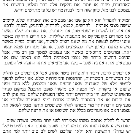
או יותר
.
אם חלקים אלה כבר נעלמו
,
החשיבו את
כיוון שזה הזמן לבנות מחדש על פי מתרשים חדש
.
וא האופן שבו אנו מבטאים את האנרגיה שלנו
.
קיימים
ה
–
להרשים
,
לבטא
,
להדחיק
,
להחניק
,
לכפות ולדכא
.
ת ״רושם״ טוב
,
אנו מחניקים את האנרגיה שלנו כאשר
פליקט או מתגובות שליליות
,
אנו חווים הדחקה כאשר
שות את מה שאנו רוצים לעשות
,
אנו חווים כפייה כאשר
פן ישיר למאמצים שלנו
,
או אנו מפחדים שמא יעשה
מדוכאים כאשר אנו עצובים למשך זמן רב מדי
.
אבל
ותר של מצבי האנרגיה הללו הוא האופן שבו אנו
יה שלנו
–
כיצד אנו מוציאים אותה החוצה אל העולם
.
דיבור הוא צורת ביטוי אחת
,
אבל אנו יכולים גם לחלוק
שרונות
,
ההתנסות והמומחיות שלנו
.
אנו יכולים להפוך
אנרגיה שאנו יודעים שאנו מגלמים
,
ללא פחד מפני
.
למי אכפת אם מישהו שופט אתכם
?
במקום לפחד
היו ביקורתיים יותר כלפי הפעולות שלהם
.
מה נותן להם
ת הסמכות לשפוט אתכם ומהי האג׳נדה שלהם
?
אנו
תר מדי מכוחנו לאלה ששופטים אותנו
,
מבלי לשאול את
עריכים בכלל את השיפוט או את הדעה שלהם
.
אתכם משהו שאמרתי לפני יותר מחמש
–
עשרה שנים
–
דעתו אינכם מעריכים
,
שופט אתכם
,
האם לשיפוט שלו
ה היא ״לא״ ועליכם לשים לב טוב יותר למי אתם