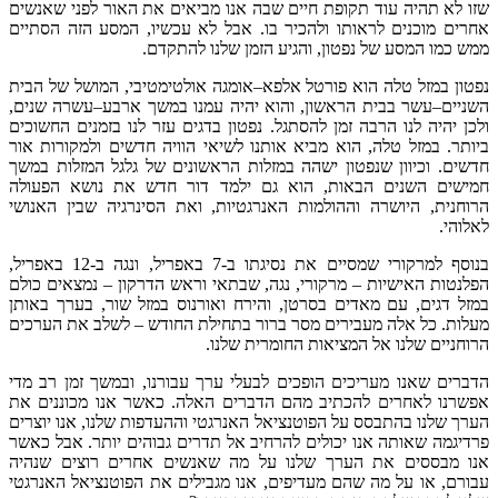
 תקופת חיים שבה אנו מביאים את האור לפני שאנשים
אותו ולהכיר בו
.
אבל לא עכשיו
,
המסע הזה הסתיים
 נפטון
,
והגיע הזמן שלנו להתקדם
.
הוא פורטל אלפא
–
אומגה אולטימטיבי
,
המושל של הבית
ת הראשון
,
והוא יהיה עמנו במשך ארבע
–
עשרה שנים
,
בה זמן להסתגל
.
נפטון בדגים עזר לנו בזמנים החשוכים
,
הוא מביא אותנו לשיאי הוויה חדשים ולמקורות אור
נפטון ישהה במזלות הראשונים של גלגל המזלות במשך
הבאות
,
הוא גם ילמד דור חדש את נושא הפעולה
 וההולמות האנרגטיות
,
ואת הסינרגיה שבין האנושי
שמסיים את נסיגתו ב
-7
באפריל
,
ונגה ב
-12
באפריל
,
–
מרקורי
,
נגה
,
שבתאי וראש הדרקון
–
נמצאים כולם
אדים בסרטן
,
והירח ואורנוס במזל שור
,
בערך באותן
עבירים מסר ברור בתחילת החודש
–
לשלב את הערכים
 המציאות החומרית שלנו
.
יכים הופכים לבעלי ערך עבורנו
,
ובמשך זמן רב מדי
להכתיב מהם הדברים האלה
.
כאשר אנו מכוננים את
ס על הפוטנציאל האנרגטי וההעדפות שלנו
,
אנו יוצרים
ו יכולים להרחיב אל תדרים גבוהים יותר
.
אבל כאשר
 הערך שלנו על מה שאנשים אחרים רוצים שנהיה
 שהם מעדיפים
,
אנו מגבילים את הפוטנציאל האנרגטי