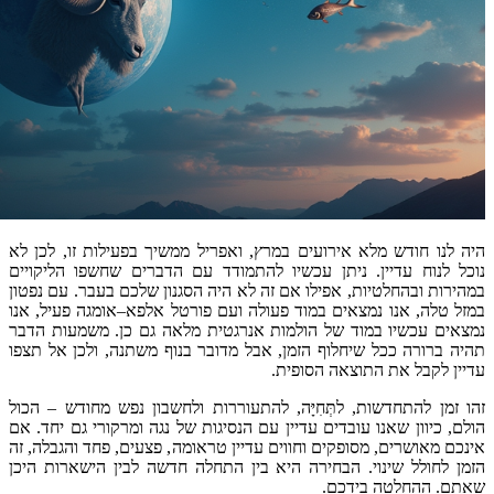
א אירועים במרץ
,
ואפריל ממשיך בפעילות זו
,
לכן לא
ניתן עכשיו להתמודד עם הדברים שחשפו הליקויים
ות
,
אפילו אם זה לא היה הסגנון שלכם בעבר
.
עם נפטון
מצאים במוד פעולה ועם פורטל אלפא
–
אומגה פעיל
,
אנו
וד של הולמות אנרגטית מלאה גם כן
.
משמעות הדבר
שיחלוף הזמן
,
אבל מדובר בנוף משתנה
,
ולכן אל תצפו
תוצאה הסופית
.
ת
,
לתְּחִיָּה
,
להתעוררות ולחשבון נפש מחודש
–
הכול
 עובדים עדיין עם הנסיגות של נגה ומרקורי גם יחד
.
אם
מסופקים וחווים עדיין טראומה
,
פצעים
,
פחד והגבלה
,
זה
הבחירה היא בין התחלה חדשה לבין הישארות היכן
בידכם
.