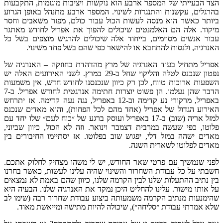
המספר ארבע הוא נוקשות ויציבות מוגזמות
,
התקבעות
והתנגדות לשינוי
.
המספר ארבע מתנהל באופן הגרוע
 מנסה לעשות הכול עבור כולם
,
מפזר משאבים וחסר
אלמנטים שיכולים להפוך את אפריל לחודש מאתגר
ימים
,
בייחוד אלה שיכולים להרגיש מוצפים בשל כל
להתחבא או להישאר כפי שהם בשל פחד משינוי
.
וד האנרגיה של מרץ מהדהדת בחוזקה
–
האנרגיה של
ה והליקוי שחל ב
-29
במרץ
.
לשני האירועים האלה יש
טווח
,
לכן רק כיוון שנכנסנו לחודש חדש
,
אין משמעות
הן פשוט יוצרות חתימה אנרגטית לחודש אפריל
.
ב
-7
נע קדימה וב
-12
באפריל
,
נגה נעה קדימה
.
אז יתרחש
 אפריל
(
אחד מהם לכל הפחות
),
והוא מאדים שנכנס
ב
-17
באפריל ועוסק ברגע של ״כוח לעם״ שלו יחד עם
 במרבית דצמבר וינואר
.
וזה לא הכול
,
כיוון שביוני
,
ל דלי
,
יפגוש שוב בפלוטו
.
אז יסתיימו החיבורים בין
שארית השנה
.
 פרטי שאר החודש
,
יש לי משהו מצחיק לחלוק אתכם
.
דת השחרור והשינוי שהיה עלינו לעשות
,
כאשר בחרנו
 שלנו לבין הקרמה שלנו
,
כיוון שהם באמת לא נמצאים
לינו להחליט היכן נמקד את האנרגיה שלנו
.
הבעיה היא
 הקרמה משמעותה ביצוע עבודת שחרור רבה
(
שימו לב
ת ״סליחה״
),
שיכולה להיות מתישה ומייאשת מאוד
.