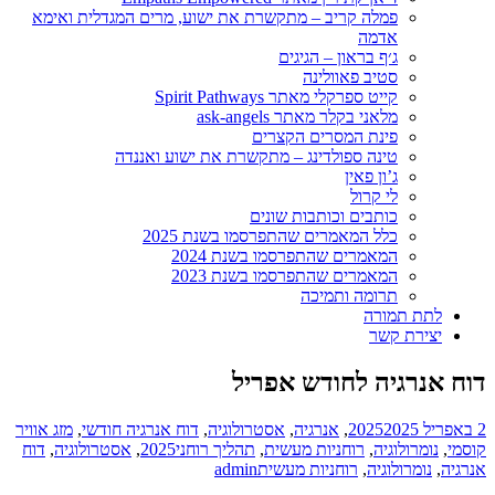
 קריב – מתקשרת את ישוע, מרים המגדלית ואימא
ה
בראון – הגיגים
 פאוולינה
רקלי מאתר Spirit Pathways
בקלר מאתר ask-angels
 המסרים הקצרים
 ספולדינג – מתקשרת את ישוע ואננדה
פאין
רול
ים וכותבות שונים
המאמרים שהתפרסמו בשנת 2025
רים שהתפרסמו בשנת 2024
רים שהתפרסמו בשנת 2023
ה ותמיכה
ה
 לחודש אפריל
,
אנרגיה
,
אסטרולוגיה
,
דוח אנרגיה חודשי
,
מזג אוויר
רוחניות מעשית
,
תהליך רוחני
2025
,
אסטרולוגיה
,
דוח
,
רוחניות מעשית
admin