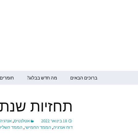
תרגום חומרים רוחניים
הבלוג של ס
דילוג
ברוכים הבאים
מה חדש בבלוג?
חומרים 
לתוכן
סמדר בר
תחזיות שנתיות
ג’ניפר ה
ד״ר דייג
18 בינואר 2022
אטלנטיס
,
אנרגיה
דוח אנרגיה
,
הממד החמישי
,
הממד השליש
עובדי א