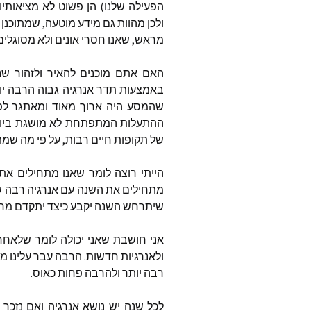
הפעילה
שלנו
)
הן
פשוט
לא
מציאותיו
ולכן
מהוות
גם
מידע
מוטעה
,
שמתוכנן
המאמרי
בשנת 2024
מראש
,
שאנו
חסרי
אונים
ולא
מסוגלים
המאמרי
האם
אתם
מוכנים
להאיר
ולזהור
שנ
בשנת 2023
באמצעות
תדר
אנרגיה
גבוה
הרבה
י
שהמסע
היה
ארוך
מאוד
ומאתגר
לפ
תרומה 
ההתעלות
המתפתחת
לא
מושגת
ביו
של
תקופות
חיים
רבות
,
על
פי
מה
שמת
הייתי
רוצה
לומר
שאנו
מתחילים
את
מתחילים
את
השנה
עם
אנרגיה
רבה
ש
שיתרחש
השנה
יקבע
כיצד
יתקדם
מחז
אני
חושבת
שאני
יכולה
לומר
שלאחר
ולאנרגיות
חדשות
.
הרבה
עבר
עלינו
מא
רבה
יותר
ולהרבה
פחות
כאוס
.
לכל
שנה
יש
נושא
אנרגיה
ואם
נזכר