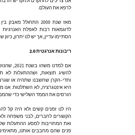
אנו
צריכים
להתקדם
ולהקדיש
הרבה
לרפא
את
העולם
.
מאז
שנת
2000
התחולל
מאבק
בין
לדוגמאות
רבות
לאפלת
האנרגיות
ש
הסתיימו
עדיין
,
אך
יש
לנו
יתרון
,
כיוון
שה
ריבונות
אנרגטית
2.0
אם
למדנו
משהו
בשנת
2021,
שהנוש
להשיג
תוצאות
,
ושההתעלות
לא
תה
וחדי
–
הקרן
שחשבנו
שתהיה
או
שגרמ
היא
אינטגרציה
,
לא
השתלטות
.
אנו
מש
הורסים
את
הממד
השלישי
כדי
שהממ
היו
לנו
זמנים
קשים
ולא
היה
קל
להת
הקשורים
לחברים
,
לבני
משפחה
ולא
ואת
המחוייבות
למסע
ההתעלות
שלנ
פנים
שהם
מחבבים
אותנו
,
מתאימים