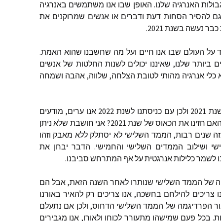
בולות
האנרגיה
שלנו
.
האופן
שבו
אנו
משתמשים
באנרגיה
ם
להסיר
הסחות
דעת
ודברים
או
אנשים
שמרוקנים
את
כבר
נעשה
בשנת
2021.
על
העולם
שבו
אנו
חיים
ועל
מה
שחשבנו
שהוא
האמת
.
ם
ביותר
שלנו
,
שאיננו
יכולים
לשנות
החלטות
של
אנשים
כלי
אנרגיה
מהותי
לטובת
הצלחה
,
שלווה
,
אהבה
ושמחה
נת
2021
ולכן
עם
כניסתנו
לשנת
2022
אנו
ערים
,
מודעים
אם
חזינו
את
הכאוס
של
שנת
2021?
אני
חושבת
שלא
ניתן
ה
שנים
רבות
,
הממד
השלישי
לא
יסתלק
ללא
מאבק
וזהו
שי
ושילוב
הממדים
השלישי
והחמישי
.
הדבר
יבחן
את
ו
לשמר
כלילות
אנרגטית
על
אף
המתרחש
סביבנו
.
ה
של
הממד
השלישי
שנותרו
לאחר
השנה
הזאת
,
אבל
הם
ו
צריכים
להילחם
בחשכה
,
אנו
צריכים
רק
להאיר
באורנו
ר
הפרדיגמה
של
הממד
השלישי
הדחוס
,
ולכן
אם
נתעלם
ת
.
בכל
פעם
שמישהו
מתעורר
לכוחו
ולאורו
,
אנו
מגבירים