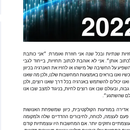
יץ
ר
ה האטני
וורת׳
סליה פן מאתר Starchild
יות
שנתיות
ובכל
שנה
אני
חוזרת
ואומרת
:
״אני
כותבת
כתוב
אותן״
.
אני
לא
אוהבת
לכתוב
תחזיות
,
בייחוד
לגבי
שפיע
על
החשיבה
של
מישהו
או
להזיז
את
האנרגיה
בכיוון
האנטר
שיו
ואנו
בוראים
באמצעות
המחשבות
שלנו
,
ולכן
מה
שאנו
ואנו
יכולים
להשתמש
באנרגיה
בכל
דרך
שאנו
רוצים
,
ולכן
׳רין מאתר
Empaths Emp
גבוה
,
ובעולם
שבו
אנו
רוצים
לחיות
,
בניגוד
למצב
שבו
אנו
לם
שהשתגע״
.
ריב – מתקשרת
, מרים המגדלית
אדירה
במודעות
הקולקטיבית
,
כיוון
שמשפחת
האנושות
אדמה
פעם
לעצמה
,
לכוחה
,
לחיבורים
ההדדיים
שלה
ולמקומה
ן – הגיגים
וצמתיים
וחזקים
יותר
.
אם
המחשבות
היו
עוצמתיות
קודם