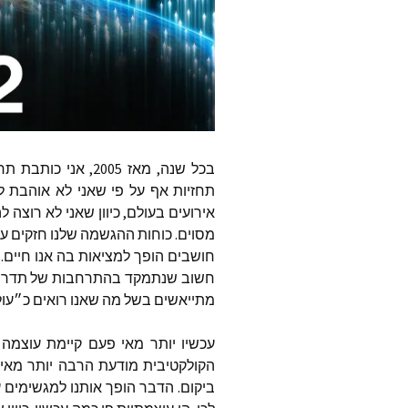
נעמה עצ
רומי וייז
ד״ר מרי
דונה אש
בכל
שנה
,
מאז
2005,
אני
כותבת
תחז
Global
תחזיות
אף
על
פי
שאני
לא
אוהבת
ל
אירועים
בעולם
,
כיוון
שאני
לא
רוצה
לה
טהליה 
מסוים
.
כוחות
ההגשמה
שלנו
חזקים
עכ
חושבים
הופך
למציאות
בה
אנו
חיים
.
דיאן קת
owered
חשוב
שנתמקד
בהתרחבות
של
תדר
מתייאשים
בשל
מה
שאנו
רואים
כ״עו
פמלה ק
את ישוע
עכשיו
יותר
מאי
פעם
קיימת
עוצמה
ואימא 
הקולקטיבית
מודעת
הרבה
יותר
מאי
ג׳ף בראו
ביקום
.
הדבר
הופך
אותנו
למגשימים
ע