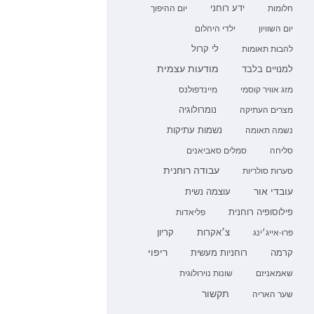
ידע רוחני
חלומות
יום ההיפוך
יום השוויון
ילדי היהלום
לי קרול
להבות תאומות
מודעות עצמית
למנויים בלבד
מזג אוויר קוסמי
מיינדפולנס
נומרולוגיה
מצרים העתיקה
נשמה תאומה
נשמות עתיקות
סליחה
סמלים סאביאנים
עבודה רוחנית
סערות סולריות
עובדי אור
עוצמה נשית
פילוסופיה רוחנית
פליאדות
קריון
פרו-אייג׳ינג
צ׳אקרות
רוחניות מעשית
ריפוי
קרמה
שאמאניזם
שונות נוירולוגית
תקשור
שער האריה