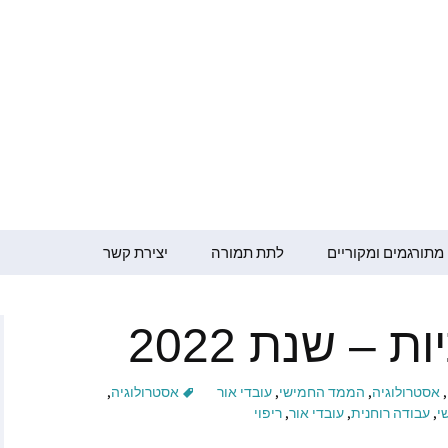
מדר ברגמן
מתורגמים ומקוריים
לתת תמורה
יצירת קשר
גמן – קולי שלי
 – שנת 2022
ופמן
ו ברמן
,
אסטרולוגיה
,
הממד החמישי
,
עובדי אור
אסטרולוגיה
,
י
,
עבודה רוחנית
,
עובדי אור
,
ריפוי
ור למען ההתעלות