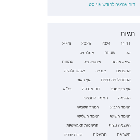
דוח אנרגיה לחודש אוגוסט
תגיות
2026
2025
2024
11:11
אגו
אוטיזם
אטלנטיס
אימא אדמה
אינטואיציה
אמונות
אמפתים
אסטרולוגיה
אנרגיה
אסטרולוגיה סינית
גוף האור
דוח אנרגיה
גוף הקריסטל
דנ״א
הממד החמישי
הגשמה
הממד הרביעי
הממד השביעי
הממד השישי
הממד השלישי
העצמה נשית
הרשומות האקאשיות
השראה
התעלות
זכויות יוצרים