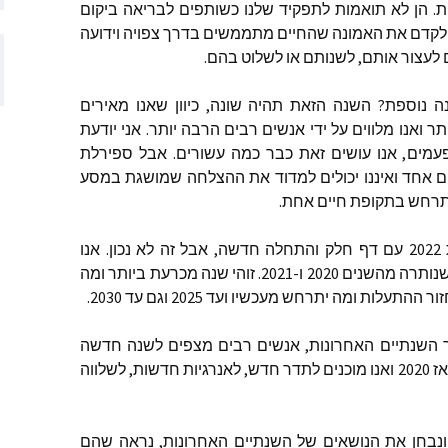
ת
.
הן
לא
תואמות
לתפקיד
שלנו
כשותפים
לבריאה
ביקום
לקדם
את
האמונה
שהחיים
מתממשים
בדרך
צפויה
וידועה
ם שהתפרסמו
לעצור
אותם
,
לשנותם
או
לשלוט
בהם
.
ם שהתפרסמו
ה
נוספת
?
השנה
הזאת
תהיה
שונה
,
כיוון
שאנו
מאירים
ותר
ואנו
מלווים
על
ידי
אנשים
רבים
הרבה
יותר
.
אני
יודעת
עמים
,
אנו
עושים
זאת
כבר
כמה
עשורים
.
אבל
ספירלת
ותמיכה
ם
אחד
ואיננו
יכולים
למדוד
את
ההצלחה
שמושגת
במסע
רחש
בתקופת
חיים
אחת
.
2022
עם
דף
חלק
והתחלה
חדשה
,
אבל
זה
לא
נכון
.
אנו
נותרה
מהשנים
2020
ו
-2021.
זוהי
שנה
מכרעת
ביותר
ומה
ור
ההתעלות
ומה
יתרחש
מעכשיו
ועד
2025
וגם
עד
2030.
השנתיים
האחרונות
,
אנשים
רבים
מצפים
לשנה
חדשה
ז
2020
ואנו
מוכנים
לתדר
חדש
,
לאנרגיות
חדשות
,
לשלווה
ונבחן
את
הנושאים
של
השנתיים
האחרונות
,
נראה
שהם