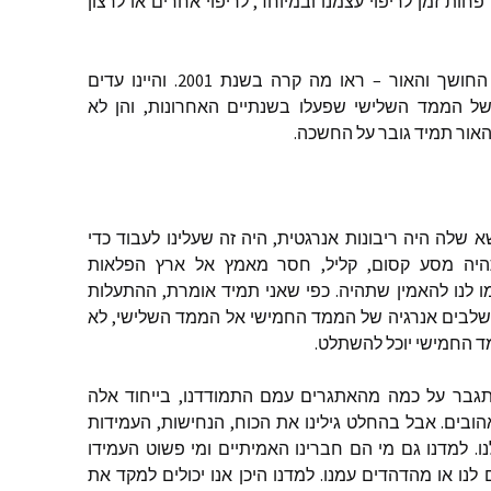
פחות
זמן
לריפוי
עצמנו
ובמיוחד
,
לריפוי
אחרים
או
לרצון
החושך
והאור
–
ראו
מה
קרה
בשנת
2001.
והיינו
עדים
ל
הממד
השלישי
שפעלו
בשנתיים
האחרונות
,
והן
לא
אור
תמיד
גובר
על
החשכה
.
א
שלה
היה
ריבונות
אנרגטית
,
היה
זה
שעלינו
לעבוד
כדי
יה
מסע
קסום
,
קליל
,
חסר
מאמץ
אל
ארץ
הפלאות
ו
לנו
להאמין
שתהיה
.
כפי
שאני
תמיד
אומרת
,
ההתעלות
לבים
אנרגיה
של
הממד
החמישי
אל
הממד
השלישי
,
לא
ד
החמישי
יוכל
להשתלט
.
גבר
על
כמה
מהאתגרים
עמם
התמודדנו
,
בייחוד
אלה
הובים
.
אבל
בהחלט
גילינו
את
הכוח
,
הנחישות
,
העמידות
ו
.
למדנו
גם
מי
הם
חברינו
האמיתיים
ומי
פשוט
העמידו
לנו
או
מהדהדים
עמנו
.
למדנו
היכן
אנו
יכולים
למקד
את