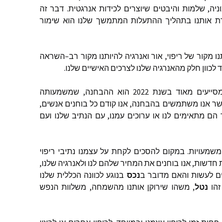
ניה
,
שלמות
והיבטים
שיוצרים
לכידות
אנרגטית
.
דבר
זה
ת
אותנו
בתהליך
ההתעלות
המתמשך
שלנו
הוא
שימור
ו
מקור
של
ריפוי
,
אור
ואנרגיה
להיותנו
מקור
רב
–
השראה
ד
לכוון
חלק
מהאנרגיה
שלנו
לצרכים
האישיים
שלנו
.
מסייעים
מאוד
בשנת
2022
הוא
ההבחנה
,
שמשמעותה
שר
אנו
משתמשים
בהבחנה
,
אנו
קודם
כל
בוחנים
אנשים
,
הם
מתאימים
לנו
או
ערוכים
עמנו
,
עם
הנתיב
שלנו
ועם
משמעויות
.
במקום
להסכים
לקחת
על
עצמנו
נתיבי
ריפוי
חדשות
,
אנו
בוחנים
את
המחיר
שלהם
לנו
ולאנרגיה
שלנו
,
ם
לעשות
והאם
מדובר
ב
נכס
בנוגע
לכוונה
הכללית
שלנו
זהו
נטל
,
משהו
שירוקן
אותנו
מהשמחה
,
משלוות
הנפש