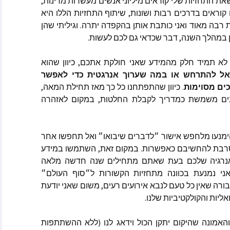
את
התחזיות
שלי
קוראים
מיליוני
אנשים
מעשרות
מדינות
,
וולינה
קוראים
בדרכים
רבות
ושונות
,
שיתוף
התחזיות
הללו
היא
ת
רבה
מאוד
ואני
כותבת
אותן
בהקפדה
יתרה
.
וגיליתי
שהן
קייט ספרקלי מאתר Spirit
במהלך
השנה
,
דבר
שכדאי
גם
לכם
לעשות
.
Pa
לא
תמיד
חלק
מהמידע
שאני
חולקת
אתכם
,
כיוון
שהוא
מלאני בקלר מאתר ask-
אל
להתרחש
או
במה
שערוך
אנרגטית
כדי
לאפשר
ים
מסוימות
.
כיוון
שהתפתחנו
כל
כך
מאז
תחילת
המאה
,
מסרים הקצרים
ים
משמשת
כמדריך
לקבלת
החלטות
,
במקום
לאזהרה
ולדינג – מתקשרת
 ואננדה
מנעו
מלחפש
אישור
״לדברים
שיבואו״
ואל
תחפשו
אחר
רבת
להחשיבם
כאפשרות
.
במקום
זאת
,
השתמשו
במידע
רגיה
שלכם
בעת
שאתם
מתחילים
שנה
חדשה
מלאה
ני
נמנעת
בכוונה
מתחזיות
הקשורות
ל״סוף
העולם״
ורה
שאין
כל
טעם
לנבא
אירועים
רעים
,
משום
שאני
יודעת
וכותבות שונים
אליות
והקולקטיביות
שלנו
.
אמרים
האמונה
שהיקום
יתקן
הכול
וידאג
לנו
(
ללא
ההשתתפות
 בשנת 2025