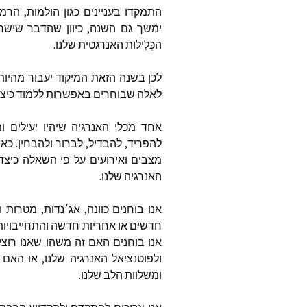
התמקדו
בעניינים
כגון
הולמות
,
הרמו
ימשך
גם
השנה
,
כיוון
שהדבר
שישר
הכְּלִילוּת
האנרגטית
שלנו
.
לכן
בשנה
הזאת
המיקוד
יעבור
מהיותנ
לאלה
שבוחרים
באפשרות
ללמוד
כיצ
אחד
מכלי
האנרגיה
שיהיו
יעילים
ו
להפריד
,
להבדיל
,
לברור
ולהבחין
.
כא
מצבים
ואירועים
על
פי
השאלה
כיצד
האנרגיה
שלנו
.
אנו
בוחנים
כוונה
,
אג׳נדות
,
מטרות
ו
חדשים
או
אחריות
חדשה
והתחייבויות
אנו
בוחנים
האם
זה
משהו
שאנו
רוצי
ולפוטנציאל
האנרגיה
שלנו
,
או
האם
ומשלוות
הלב
שלנו
.