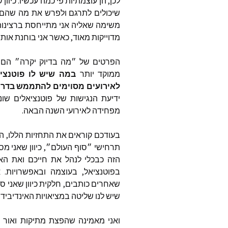
לכן
,
הן
עוצמתיות
פי
כמה
עכשיו
.
כיוון
ש
סטיב פא
שיכולים
לתרגם
ולפרש
את
מה
שהם
משימה
שאליה
אני
מתייחסת
ברצינו
מדוייקות
מאוד
,
כאשר
אני
בוחנת
אותן
thways
הפרטים
של
״מה
בדיוק
יקרה״
הם
angels
ממוקד
יותר
במה
שיש
לו
פוטנצי
לאירועים
מסוימים
להתממש
בדרכ
פינת ה
ידיעת
הנגישות
של
פוטנציאלים
שונ
מפחידה
לאירועי
השנה
הבאה
.
טינה ספ
את ישוע
בעודכם
קוראים
את
התחזיות
הללו
,
הי
תרחישי
״סוף
העולם״
,
כיוון
שאני
מס
ג’ון פאין
הזה
כבכלי
לנהל
את
חייכם
ואת
האנ
לי קרול
בפוטנציאל
,
בעוצמה
ובאפשרויות
.
א
שאחרים
כותבים
,
חלקית
כיוון
שאני
סב
כותבים 
שיש
לנו
שליטה
במציאויות
האינדיבידו
כלל המ
ואני
מאמינה
שהפצת
מתיקות
ואור
ו
שהתפרסמו