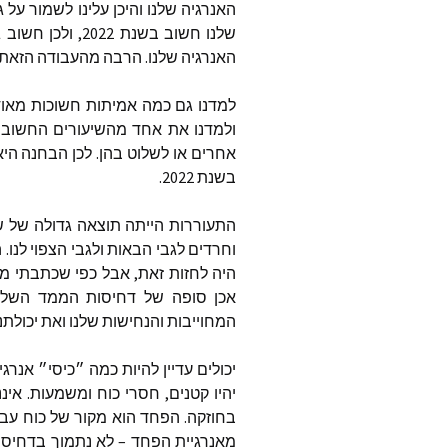
האנרגיה
שלנו
והיכן
עלינו
לשמור
על
ג
שלנו
חשוב
בשנת
2022,
ולכן
חשוב
ג
האנרגיה
שלנו
.
הרבה
מהעבודה
הזאת
למדנו
גם
כמה
אמיתות
חשוכות
מאוד
ולמדנו
את
אחד
מהשיעורים
החשובי
אחרים
או
לשלוט
בהן
.
לכן
הבחנה
היא
בשנת
2022.
התעוררות
הייתה
תוצאה
גדולה
של
ש
וחרדים
לגבי
הבאות
ולגבי
הצפוי
לנו
.
ה
היה
לחזות
זאת
,
אבל
כפי
שכתבתי
מז
אכן
סופה
של
דחיסות
הממד
השלי
המחוייבות
והנחישות
שלנו
ואת
יכולתנ
יכולים
עדיין
להיות
כמה
״כיסי״
אנרגי
יהיו
קטנים
,
חסרי
כוח
ומשמעות
.
איננ
בחוזקה
.
הפחד
הוא
מקור
של
כוח
עבו
מאנרגיית
הפחד
–
לא
נתמוך
בדחיסו