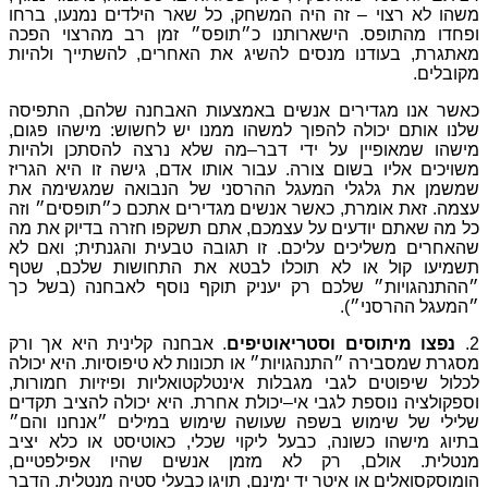
ה
המשחק
,
כל
שאר
הילדים
נמנעו
,
ברחו
ותנו
כ״תופס״
זמן
רב
מהרצוי
הפכה
ם
להשיג
את
האחרים
,
להשתייך
ולהיות
ים
באמצעות
האבחנה
שלהם
,
התפיסה
ך
למשהו
ממנו
יש
לחשוש
:
מישהו
פגום
,
י
דבר
–
מה
שלא
נרצה
להסתכן
ולהיות
רה
.
עבור
אותו
אדם
,
גישה
זו
היא
הגריז
גל
ההרסני
של
הנבואה
שמגשימה
את
ר
אנשים
מגדירים
אתכם
כ״תופסים״
וזה
עצמכם
,
אתם
תשקפו
חזרה
בדיוק
את
מה
יכם
.
זו
תגובה
טבעית
והגנתית
;
ואם
לא
כלו
לבטא
את
התחושות
שלכם
,
שטף
ק
יעניק
תוקף
נוסף
לאבחנה
(
בשל
כך
ריאוטיפים
.
אבחנה
קלינית
היא
אך
ורק
גויות״
או
תכונות
לא
טיפוסיות
.
היא
יכולה
גבלות
אינטלקטואליות
ופיזיות
חמורות
,
אי
–
יכולת
אחרת
.
היא
יכולה
להציב
תקדים
ה
שעושה
שימוש
במילים
״אנחנו
והם״
בעל
ליקוי
שכלי
,
כאוטיסט
או
כלא
יציב
לא
מזמן
אנשים
שהיו
אפילפטיים
,
יד
ימינם
,
תויגו
כבעלי
סטיה
מנטלית
.
הדבר