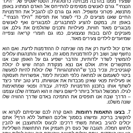
חינה
כרונולוגית
.
הסטריאוטיפ
של
״הילד
וימים
להתייחס
אל
האדם
המתויג
באופן
.
הוא
גם
גורם
לנו
להגביל
את
הזדמנויות
,
כדי
לשמר
את
תפיסת
״הילד
הנצחי״
.
יע
למתבגרים
,
למבוגרים
ואף
לאנשים
פעילויות
ותכנים
שהולמים
את
גילם
,
אנו
צעצועים
,
כמו
גם
חומרי
קריאה
וצפייה
מאוד
.
מה
שניתנה
לו
ההזדמנות
לדעת
.
ואם
הוא
מנויות
מסוג
זה
,
מראהו
והתנהגותו
עלולים
ת
,
והדבר
ישפיע
גם
על
האופן
שבו
אנו
אם
נצא
מנקודת
הנחה
שיש
לו
יכולת
״ההתנהגויות״
שלו
יכולות
להיות
למעשה
ה
כלפי
תוכניות
לימוד
,
אפשרויות
תעסוקה
מכבדות
את
אנושיותו
,
נדע
טוב
יותר
כיצד
מנויות
למידה
,
עבודה
ופנאי
שמתאימות
תר
ליישום
גישה
זו
הוא
העמדה
שלנו
עצמנו
ים
את
התמיכה
באדם
שדרך
ההוויה
שלו
מות
.
האם
קרה
לכם
שניסיתם
לקרוא
או
בסמוך
אליכם
השתעל
ללא
הרף
?
אתם
שתי
דרכים
:
לכעוס
ולהתעצבן
או
להבין
כעס
רק
תעמיק
את
התחושות
השליליות