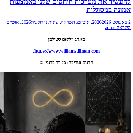
ות היחסים שלנו באמצעות
יזם
,
השראה
,
שונות נוירולוגית
2026
,
אוטיזם
,
את
:
ויליאם סטילמן
https://www.williamstill
 ועריכה
:
סמדר ברגמן
©