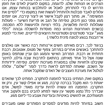
.
לדוגמה
,
במקום
להעניק
לאדם
את
הזמן
,
לאכול
או
להתלבש
בכוחות
עצמו
,
אנו
התחיל
לעשות
זאת
במקומו
כדי
״לסיים
את
ן
לקבל
אישור
או
ליצור
קירבה
,
אנו
יוזמים
יחה
על
הגב
או
פריעת
השיער
–
פעולות
ת
,
בלתי
רצויות
ולהיעשות
ללא
הסכמה
.
גו
כמה
מוסדות
להשכלה
גבוהה
״כללי
טודנטיות
היוצאים
לדייטים
,
זאת
כדי
למנוע
ינית
כלשהי
.)
ו
חשים
אי־נוחות
רבה
כאשר
אנו
נאלצים
במרחב
צפוף
של
מטוס
,
אוטובוס
,
רכבת
ב
האישי
והמגע
הם
עניין
שנתפס
באופן
נו
,
בהתאם
לתרבות
שבה
גדלנו
,
לחינוך
מסגרת
מערכות
יחסים
.
טפיחה
ידידותית
תם
לראות
כדרך
לומר
״שלום״
,
עלולה
ים
של
האדם
שמקבל
אותה
.
וד
להזמנה
להתקרב
.
המתינו
לכך
שהאדם
כה
קרבה
,
מגע
או
אפילו
קשר
עין
,
ורק
אז
עשויה
להיות
עדינה
מאוד
:
למשל
,
אדם
עין
עשוי
לפתע
להביט
בכם
ולעקוב
אחר
יטיות
ובעדינות
אצבע
כדי
ליזום
מגע
.
דעים
למסרים
הסותרים
שאנו
מעבירים