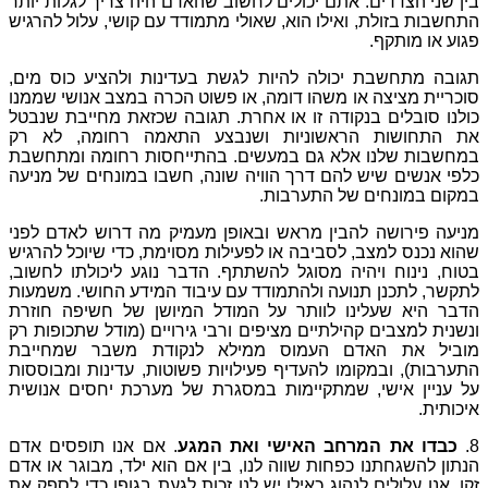
ולים
לחשוב
שהאדם
היה
צריך
לגלות
יותר
וא
,
שאולי
מתמודד
עם
קושי
,
עלול
להרגיש
להיות
לגשת
בעדינות
ולהציע
כוס
מים
,
דומה
,
או
פשוט
הכרה
במצב
אנושי
שממנו
או
אחרת
.
תגובה
שכזאת
מחייבת
שנבטל
יות
ושנבצע
התאמה
רחומה
,
לא
רק
במעשים
.
בהתייחסות
רחומה
ומתחשבת
רך
הוויה
שונה
,
חשבו
במונחים
של
מניעה
רבות
.
אש
ובאופן
מעמיק
מה
דרוש
לאדם
לפני
בה
או
לפעילות
מסוימת
,
כדי
שיוכל
להרגיש
ל
להשתתף
.
הדבר
נוגע
ליכולתו
לחשוב
,
התמודד
עם
עיבוד
המידע
החושי
.
משמעות
ר
על
המודל
המיושן
של
חשיפה
חוזרת
ם
מציפים
ורבי
גירויים
(
מודל
שתכופות
רק
וס
ממילא
לנקודת
משבר
שמחייבת
דיף
פעילויות
פשוטות
,
עדינות
ומבוססות
ות
במסגרת
של
מערכת
יחסים
אנושית
אישי
ואת
המגע
.
אם
אנו
תופסים
אדם
שווה
לנו
,
בין
אם
הוא
ילד
,
מבוגר
או
אדם
ילו
יש
לנו
זכות
לגעת
בגופו
כדי
לספק
את