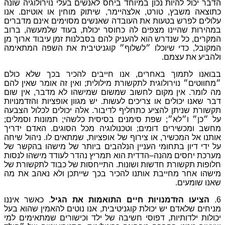
יוחד
ביחס
לאנשים
בעלי
נוירולוגיה
שונה
אלצהיימר
,
שיתוק
מוחין
או
אוטיזם
.
אנו
העובדה
שאנשים
מסוימים
אינם
מדברים
לה
כחוסר
יכולת
,
בעוד
שלמעשה
,
ברוב
להעניק
להם
בסבלנות
זמן
עיבוד
ארוך
מן
שלוף״
קוגניטיבית
את
השפה
המתאימה
ם
,
אנו
חייבים
להכיר
בכך
שלא
כולם
תקשורת
מילולית
;
ואין
זה
אומר
שאין
להם
וב
שמשום
שמישהו
לא
מדבר
,
אין
שום
כים
לעשות
.
יש
מגוון
אופציות
והזדמנויות
תחליף
לדיבור
.
אלה
יכולים
לכלול
הצבעה
סימנים
בסיסית
כלשהי
;
תמונות
וסמלים
;
ם
;
וטכנולוגיה
מכל
הסוגים
.
האדם
ידריך
רוף
של
אופציות
,
שמתאים
לו
.
ניהול
שיחה
ן
הנלהבים
ביותר
של
מישהו
בהקשר
של
דית
הוא
תמריץ
נהדר
לעודד
מישהו
לנסות
ושונות
.
התייחסות
של
כבוד
לתקשורת
של
נו
להכיר
בכך
שייתכן
ולא
נאהב
את
מה
יים
התואמות
את
הגיל
.
כאשר
איננו
ת
קוגניטיבית
,
אנו
נוטים
להאמין
שהוא
בעל
חשיבה
של
ילד
וכישורים
שמתאימים
למי