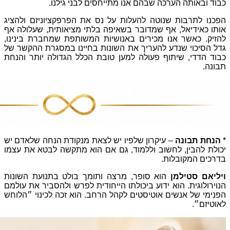
הם
אנו
מתייחסים
לבני
גילנו
.
העלות
על
נס
את
הפרפקציוניזם
ולהציג
בר
בשאיפה
בלתי
מציאותית
,
שעלולה
אף
ם
באנושיות
המשותפת
שמחברת
בינינו
,
ך
את
השונות
בחיינו
במסגרת
ההקשר
של
ה
למען
טובת
הכלל
הגדולה
יותר
והנחת
 שלפיו יש לצאת מנקודת הנחה שלאדם יש
מוד
,
גם אם הוא מתקשה לבטא את עצמו
פר
,
מרצה ותומך בולט בתנועת השונות
כולתו הייחודית לפרש ולהסביר את עולמם
סטים לקהל הרחב
.
הוא זכה לכינוי ״הלוחש