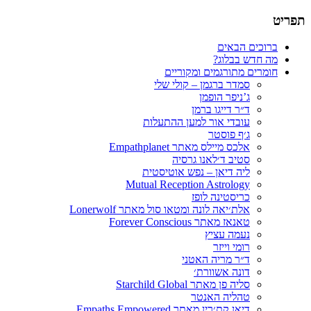
ניים
ר ברגמן
קוריים
 קולי שלי
ן
מען ההתעלות
Empathpla
גרסיה
פש אוטיסטית
Mutual Recepti
ז
טאו סול מאתר Lonerwolf
Fo
טני
Star
ר
Empaths Emp