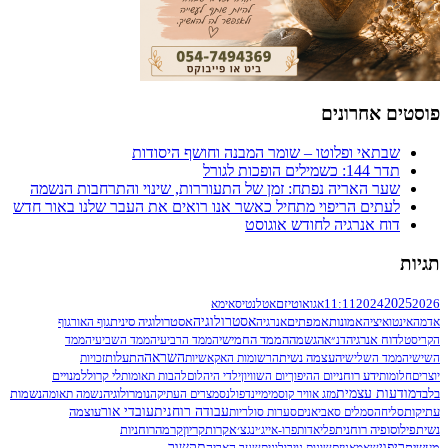
מר המבנה וחושף היסודות
מן של התעוררות, שינוי והתרחבות הנשמה
ל כאשר אנו רואים את העבר שלנו באור חדש
וגוסט
ם
אטלנטיס
אימא
אסטרולוגיה
נרגיה
אסטרולוגיה סינית
גוף האור
גוף
ממד החמישי
הממד הרביעי
הממד השביעי
הממד
השראה
התעלות
הרשומות האקאשיות
זכויות
לי קרול
ום השוויון
ילדי היהלום
להבות תאומות
למנויים
נומרולוגיה
סמי
מיינדפולנס
מצרים העתיקה
נשמה תאומה
נשמות
עבודה רוחנית
עובדי אור
עוצמה
ות סולריות
קריון
רוחניות
אייג׳ינג
צ׳אקרות
קרמה
תקשור
לוגית
שער האריה