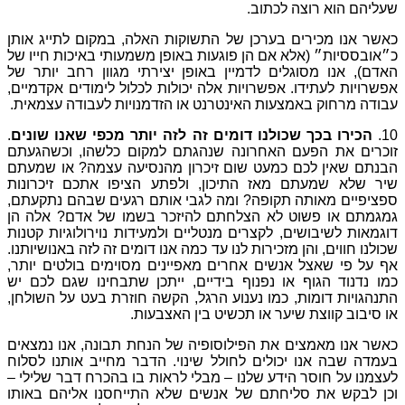
.
ן
של
התשוקות
האלה
,
במקום
לתייג
אותן
הן
פוגעות
באופן
משמעותי
באיכות
חייו
של
דמיין
באופן
יצירתי
מגוון
רחב
יותר
של
ויות
אלה
יכולות
לכלול
לימודים
אקדמיים
,
האינטרנט
או
הזדמנויות
לעבודה
עצמאית
.
דומים
זה
לזה
יותר
מכפי
שאנו
שונים
.
ונה
שנהגתם
למקום
כלשהו
,
וכשהגעתם
שום
זיכרון
מהנסיעה
עצמה
?
או
שמעתם
ז
התיכון
,
ולפתע
הציפו
אתכם
זיכרונות
?
ומה
לגבי
אותם
רגעים
שבהם
נתקעתם
,
צלחתם
להיזכר
בשמו
של
אדם
?
אלה
הן
רים
מנטליים
ולמעידות
נוירולוגיות
קטנות
לנו
עד
כמה
אנו
דומים
זה
לזה
באנושיותנו
.
אחרים
מאפיינים
מסוימים
בולטים
יותר
,
וף
בידיים
,
ייתכן
שתבחינו
שגם
לכם
יש
נוע
הרגל
,
הקשה
חוזרת
בעט
על
השולחן
,
תכשיט
בין
האצבעות
.
הפילוסופיה
של
הנחת
תבונה
,
אנו
נמצאים
לחולל
שינוי
.
הדבר
מחייב
אותנו
לסלוח
נו
–
מבלי
לראות
בו
בהכרח
דבר
שלילי
–
של
אנשים
שלא
התייחסנו
אליהם
באותו