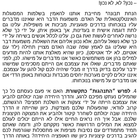
ת
אותנו
להאמין
בשלמות
המסוגלות
דם
.
משמעות
הדבר
היא
שאיננו
מדברים
פוגעניות
,
מביכות
או
משפילות
.
עלינו
גם
עדינות
,
אך
באופן
איתן
,
על
ידי
כך
שלא
ת
גם
כן
.
עלינו
לכלול
אנשים
בשיחה
על
ידי
א
נכוון
אליהם
את
השאלות
.
משמעות
דבר
פה
שבה
האדם
מצויין
תחילה
(
ילד
עם
)
כיוון
שהיא
מאלצת
אותנו
להיות
מודעים
ם
כאשר
אנו
מדברים
על
מישהו
.
לכן
,
לפני
ת
עצמכם
אם
הייתם
מסכימים
שמישהו
זו
מבלי
שיהיה
לכם
קול
להגן
על
עצמכם
.
ת
יחסים
מכבדות
ובוטחות
באופן
הדדי
אם
וכחותו
.
כתקשורת
.
האם
אי
פעם
כעסתם
כל
כך
לרגע
,
והדרך
היחידה
שבה
יכולתם
להביע
די
צעקות
או
השלכת
חפצים
?
הרגשתם
,
שלכם
מוצדקות
,
כיוון
שהייתה
זו
הדרך
חרר
קיטור
ולהביע
את
המצוקה
הקיצונית
אים
החיים
אילו
לא
הייתם
יכולים
לעולם
ושות
כאשר
נזקקתם
להן
,
ודומה
שאתם
יבות
מציפות
או
מתסכלות
שגורמות
לכם
כיוון
שזו
האופציה
היחידה
?
באותה
הדרך