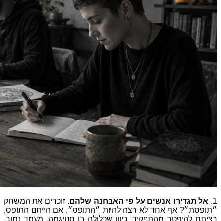
פי
האבחנה
שלהם
.
זוכרים
את
המשחק
רצה
להיות
״התופס״
.
אם
הייתם
התופס
,
ד
,
כיוון
שכלולה
בו
סטיגמה
,
מעמד
נמוך
,