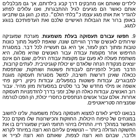
קים
דרך
קבע
בילדותם
,
אך
גם
מבלבלים
ים
לגיל
ההתבגרות
,
ואנו
עלולים
לפתע
מו
כ״בלתי
הולם״
.
כמו
כן
,
הוגן
גם
שתביעו
ת
האישיים
שלכם
ואת
העדפותיכם
בנוגע
קה
בעלת
משמעות
.
מערכת
שמעניקה
הווייתם
שונה
,
שואפת
לפעול
מתוך
כוונות
,
אך
היא
גם
תעשייה
לכל
דבר
.
במסגרת
עבודה
עבור
האנשים
שהיא
מלווה
,
היא
עם
מקומות
עבודה
רגילים
,
שגם
הם
אינם
אדם
יש
יכולת
קוגניטיבית
.
לעתים
קרובות
,
לעבודות
פשוטות
ושוחקות
,
שנתפסות
חשיבה
,
למשל
מסגרות
תעסוקה
מוגנת
טות
במפעלים
,
עבודות
ניקיון
,
ריקון
פחי
ל
בר
סלטים
במסעדות
מזון
מהיר
.
עבור
לה
הן
שלב
זמני
בדרך
להזדמנויות
תעסוקה
ם
הנתפסים
כחסרי
יכולת
,
הן
הפכו
לנורמה
וא
תעסוקה
בעלת
משמעות
,
עלינו
לחשוב
לות
,
החוזקות
והכישרונות
שלו
מוקדם
ככל
ילו
בזיהוי
תחומי
העניין
שמעוררים
בו
את
הנושאים
עליהם
הוא
רוצה
במיוחד
לקרוא
צה
לצפות
,
שאותם
הוא
רוצה
לצייר
או