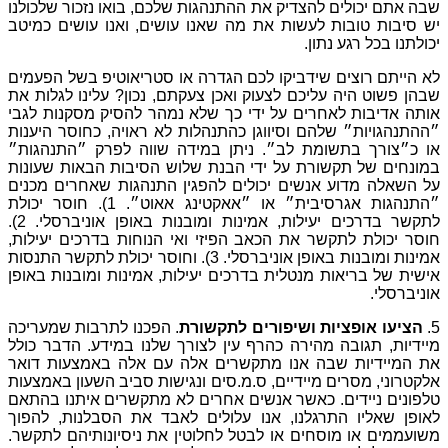
ק
את
ההתנהגות
שלכם
,
בואו
נזכור
שלכולנו
את
מה
שאנו
עושים
,
ואנו
עושים
כמיטב
לכם
הגדרה
או
סטריאוטיפ
בשל
הפעמים
לצעוק
ואכן
צעקתם
,
נכון
?
עלינו
לגלות
את
ל
ידי
כך
שלא
נמהר
להסיק
מסקנות
לגבי
יווגן
כהתנהלות
לא
ראויה
,
כחוסר
היענות
״
.
ניתן
במידה
שווה
לפרק
״התנהגות״
ל
ידי
הבנת
שלוש
הסיבות
הבאות
שעונות
יכולים
להפגין
התנהגות
שאחרים
מכנים
או
״אאקטינג
אאוט״
. 1).
חוסר
יכולת
,
אמינות
ומובנות
באופן
אוניברסלי
. 2).
הכאב
הפיזי
ואי
הנוחות
בדרכים
יעילות
,
ניברסלי
. 3).
וחוסר
יכולת
לתקשר
התנסות
ית
בדרכים
יעילות
,
אמינות
ומובנות
באופן
ורים
לתקשורת
.
הפכנו
לתרבות
שמעריכה
כהרף
עין
לצורך
שלנו
במידע
.
הדבר
כולל
מתקשרים
אלה
עם
אלה
באמצעות
דואר
ם
,
ס
.
מ
.
סים
ונגישות
סביב
השעון
באמצעות
נשים
אחרים
לא
מתקשרים
איתנו
בהתאם
אנו
עלולים
לאבד
את
הסבלנות
,
להפוך
ו
לבטל
לחלוטין
את
ניסיונותיהם
לתקשר
.