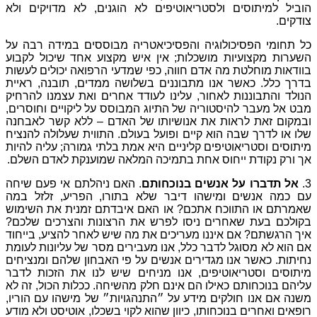
יאוטיפים
לא
הוגנים
,
לא
מדויקים
ולא
והפסיכיאטריה
מבוססים
במידה
רבה
על
כלות
;
אין
איש
מקצוע
אחד
שיכול
לקבוע
ם
חווה
,
כפי
שמדעי
הרפואה
יכולים
לעשות
תבוננים
בשלושה
ממדים
,
תובנה
,
ראיית
,
עלינו
לעודד
אחרים
ואת
עצמנו
להרחיק
יה
של
התיוג
המבוסס
על
ליקויים
וחוסרים
,
אנושיותו
של
האדם
–
ללא
קשר
לאבחנה
יים
ופועל
בעולם
.
התווית
שעלולה
להנציח
קליניים
היא
אמת
בלתי
גמורה
;
עליה
להיות
בתמיכה
המלאה
שמוענקת
לאדם
השלם
.
בנוכחותם
.
האם
ניהלתם
אי
פעם
שיחה
ו
דיבר
שלא
בתורו
,
הפריע
,
זלזל
במה
כם
?
או
האם
איבדתם
זמנית
את
השימוש
ניסו
לפרש
את
הרצונות
והצרכים
שלכם
?
מעריכים
את
מה
שיש
לאחר
להציע
,
בייחוד
כלל
,
אנו
מעבירים
מסר
של
עליונות
לעומת
ים
אנשים
על
פי
האבחון
שלהם
ומנציחים
,
אנו
מניחים
שיש
לנו
את
הזכות
לדבר
ם
אינם
חלק
מהשיחה
.
ככלות
הכול
,
זה
לא
ידע
על
״התנהגויות״
של
מישהו
עם
הוריו
,
ו
,
כיוון
שהוא
לקוי
בשכלו
,
אוטיסט
ולא
מודע