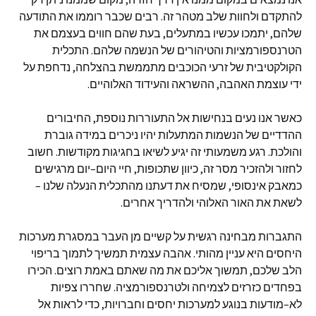
להתקדם ולחוות שלב מטהר זה
.
רבים שכבר רוממו את התודעה
שלהם
,
יתמכו עכשיו במתעלים
,
בעת שהם חווים בעצמם את
הטרנספורמציות והטיהורים של הנשמה שלהם
.
התכלית
הקולקטיבית של זרעי הכוכבים מתממשת בהצלחה
,
נדחפת על
ידי עוצמת האהבה
,
ההשראה והעידוד האלוהיים
.
כאשר אנו נעים בנחישות אל התעוררות נוספת
,
החיבורים
ההדדיים של הנשמות המתעלות יהיו ניכרים במידה גוברת
והולכת
.
רגע משמעותי זה יגיע לשיאו בחגיגות מקודשות
.
חשוב
לחזור ולהזכיר מסר זה
,
כיוון שתכופות
,
חיי היום
–
יום מרגישים
כמאבק אינסופי
,
שמסיח את דעתנו מהתכלית הנעלה שלנו
–
לשאת את האור האלוהי ולהדריך אחרים
.
התגברות מבחינה רגשית על קשיים מן העבר במסגרת מערכות
היחסים היא עניין מהותי
.
אהבה עצמית תמשיך לתמוך בריפוי
הלב שלכם
,
תמשוך אליכם את מה שאתם באמת רוצים
.
הכירו
בפחדים כזרזים לצמיחה ולטרנספורמציה
.
שחררו צפיות
לא
–
מודעות בנוגע למערכות יחסים וחברויות
,
כדי לראות אל