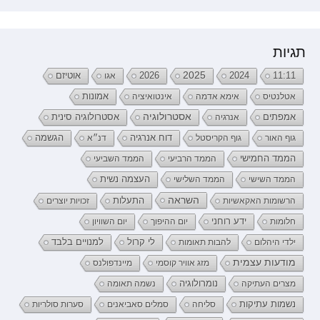
תגיות
2026
2025
2024
11:11
אגו
אוטיזם
אטלנטיס
אימא אדמה
אינטואיציה
אמונות
אמפתים
אסטרולוגיה
אנרגיה
אסטרולוגיה סינית
דוח אנרגיה
גוף האור
גוף הקריסטל
דנ״א
הגשמה
הממד החמישי
הממד הרביעי
הממד השביעי
העצמה נשית
הממד השישי
הממד השלישי
השראה
התעלות
הרשומות האקאשיות
זכויות יוצרים
ידע רוחני
חלומות
יום ההיפוך
יום השוויון
לי קרול
ילדי היהלום
להבות תאומות
למנויים בלבד
מודעות עצמית
מזג אוויר קוסמי
מיינדפולנס
נומרולוגיה
מצרים העתיקה
נשמה תאומה
נשמות עתיקות
סליחה
סמלים סאביאנים
סערות סולריות