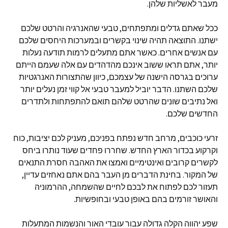
מעבר לאשליות שלהן
.
ככל שאתם גדלים ומתפתחים
,
טבעי שהאנרגיה והרטט שלכם
ישתנו
.
התוצאה תהיה שינוי בקשרים ובמערכות היחסים שלכם
עם אנשים אחרים
.
כאשר אתם מתעלים לרמות תודעה נעלות
יותר
,
אתם תראו ששוב אינכם מהדהדים עם אלה שעמם הייתם
ערוכים בגרסה הישנה של עצמכם
,
כיוון שהתצורות האנרגטיות
שלכם השתנו
.
הדבר יוביל למעבר טבעי אל קווי זמן נעלים יותר
ואל נתיבים שונים שהרטט שלהם תואם להתפתחות ולתדרים
החדשים שלכם
.
זרעי כוכבים
,
מרחב חדש נפתח בפניכם
,
מעניק לכם יציבות
,
כוח
וקרקוע בכדור הארץ החדש
.
שחררו פחדים שעוד נותרו ביחס
לקשרים קרובים ואינטימיים ואמצו את האהבה חסרת התנאים
של המקור
.
בחינת הדברים מן העבר בהם אתם נאחזים עדיין
,
תעזור לכם לפתוח את לבכם לחיים שהשמחה
,
ההרמוניה
והאושר זורמים בהם באופן טבעי ובחופשיות
.
שפע יהווה הקלה גדולה עבור עובדי האור והנשמות המתעלות