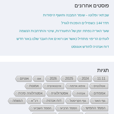
פוסטים אחרונים
שבתאי ופלוטו – שומר המבנה וחושף היסודות
תדר 144: כשמילים הופכות לגורל
שער האריה נפתח: זמן של התעוררות, שינוי והתרחבות הנשמה
לעתים הריפוי מתחיל כאשר אנו רואים את העבר שלנו באור חדש
דוח אנרגיה לחודש אוגוסט
תגיות
2026
2025
2024
11:11
אגו
אוטיזם
אטלנטיס
אימא אדמה
אינטואיציה
אמונות
אמפתים
אסטרולוגיה
אנרגיה
אסטרולוגיה סינית
דוח אנרגיה
גוף האור
גוף הקריסטל
דנ״א
הגשמה
הממד החמישי
הממד הרביעי
הממד השביעי