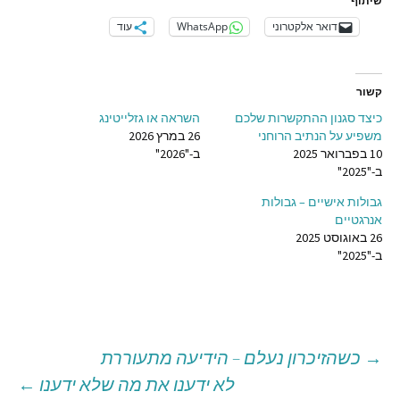
שיתוף
דואר אלקטרוני
WhatsApp
עוד
קשור
כיצד סגנון ההתקשרות שלכם
השראה או גזלייטינג
משפיע על הנתיב הרוחני
26 במרץ 2026
10 בפברואר 2025
ב-"2026"
ב-"2025"
גבולות אישיים – גבולות
אנרגטיים
26 באוגוסט 2025
ב-"2025"
→
כשהזיכרון נעלם – הידיעה מתעוררת
יווט
לא ידענו את מה שלא ידענו
←