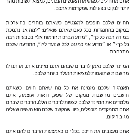
אתם מתחילים לפגוש את האנשים הנכונים
,
למצוא תשובות מהר
יותר ולנקוט בפעולות שמקדמות אתכם
.
החיים שלכם הופכים למגנטיים כשאתם בוחרים בהיערכות
במקום בהתנגדות
.
בכל פעם שאתם שואלים
:
״למה אני נתמכת
במידה רבה כל כך״
,
״מדוע הברכות זורמות אליי בטבעיות רבה
כל כך
?
״ או ״מדוע אני כמגנט לכל שנועד לי
?
״
,
התודעה שלכם
מתרחבת
.
המיינד שלכם נאמן לדברים שבהם אתם מזינים אותו
,
אז תנו לו
מחשבות שתואמות למציאות הנעלה ביותר שלכם
.
האנרגיה שלכם מזמינה את כל מה שאתם חווים
.
כשאתם
חושבים מחשבות ממקום של שפע
,
ודאות ועוצמה
,
אתם
מלמדים את המיינד שלכם לצפות לדברים הללו
.
הדברים שבהם
אתם מתמקדים מוכפלים
,
כיוון שהקשב שלכם הוא השפה שאליה
מגיב היקום
.
אתם מעצבים את חייכם בכל יום באמצעות הדברים להם אתם