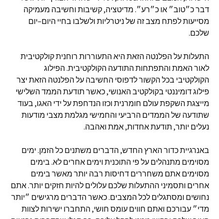
דבר כ״טוב״ או כ״רע״
.
מדיטציה
,
קשיבות וחשיבה מעמיקה
מסייעות לפתח מצב זה של ניטרליות ולשלבו בחיי היום
–
יום
שלכם
.
התעלות על הפלנטה הזאת היא התעוררות רוחנית קולקטיבית
לאור האמת והתפתחות התודעה הקולקטיבית
.
הפילוג
הקולקטיבי בכל הקשור לדפוסי החשיבה על הפלנטה הזאת יצר
פילוג דומיננטי בקולקטיב האנושי
,
כאשר תודעת הממד השלישי
מייצגת השקפת עולם חומרנית וכזו הנדחפת על ידי האגו
,
בעוד
שתודעה של הממדים הרביעי והחמישי מגלמת מצבי מודעות
נעלים יותר
,
תודעת אחדות
,
אמת ואהבה
.
באנרגיית כדור הארץ החדש
,
הדברים משתנים כל הזמן
.
ימים
מסוימים מתנהלים על פי התוכנית וימים אחרים לא
.
בימים
מסוימים אתם משחררים דחיסות רבה יותר מאשר בימים
אחרים ותסמיני ההתעלות שלכם עלולים להיות חזקים יותר
.
אתם
נחושים ומסתגלים לכל המצבים
.
כאשר הדברים מרגישים ״יותר
מדי״ עבורכם ואתם חווים עומס חושי
,
התחברו ישירות לצוות