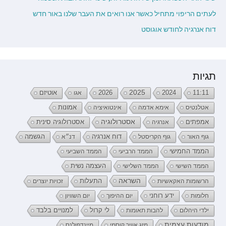
לעתים הריפוי מתחיל כאשר אנו רואים את העבר שלנו באור חדש
דוח אנרגיה לחודש אוגוסט
תגיות
2026
2025
2024
11:11
אגו
אוטיזם
אטלנטיס
אימא אדמה
אינטואיציה
אמונות
אמפתים
אסטרולוגיה
אנרגיה
אסטרולוגיה סינית
דוח אנרגיה
גוף האור
גוף הקריסטל
דנ״א
הגשמה
הממד החמישי
הממד הרביעי
הממד השביעי
העצמה נשית
הממד השישי
הממד השלישי
השראה
התעלות
הרשומות האקאשיות
זכויות יוצרים
ידע רוחני
חלומות
יום ההיפוך
יום השוויון
לי קרול
ילדי היהלום
להבות תאומות
למנויים בלבד
מודעות עצמית
מזג אוויר קוסמי
מיינדפולנס