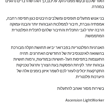
האור שלכם ובקשו ממנו להקל עליכם
,
כך תגלו שהדברים נרגעים
במהרה
.
בני אנוש מתעלים תופסים ומשלבים היבטים כגון תפיסה רחבה
,
אמפתיה גוברת
,
חיבור לממלכות הגבוהות יותר והבנה עמוקה
הרבה יותר לגבי התכלית והחיבור שלהם לתכלית הפלנטרית
המתממשת
.
האנרגיות הפלנטריות בפברואר יביאו תחושת הקלה מבורכת
בהשוואה לאינטנסיביות של החודשים האחרונים
.
תהיה
התעצמות בתפיסות העל
–
חושיות ובמודעות
,
ורמות חושיות
גבוהות יותר
.
לקיחת הפסקות בעת הצורך ותרגול טכניקות
התקרקעות יכולים לעזור לכם לשמר איזון בזמנים אלה של
היערכות פלנטרית
.
בשירות מסור ואוהב להתעלות
Ascension LightWorker