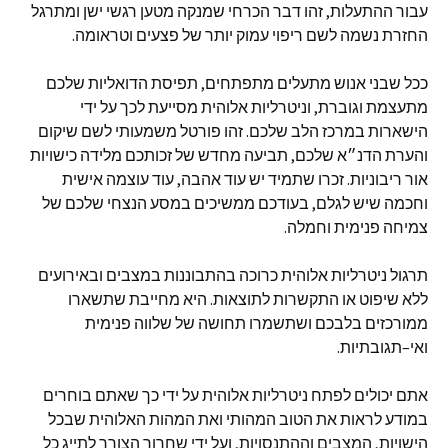
עבור ההתעלות
,
זהו דבר הכרחי שמנקה מטען רגשי ישן ומתרגל
החזרת נשמה לשם ריפוי עמוק יותר של פצעים וטראומה
.
ככל שבני אנוש מתעלים מתפתחים
,
תפיסת הדואליות שלכם
מתעצמת וגוברת
,
וניטרליות אלוהית מסייעת לכך על ידי
הישארות במרכז הלב שלכם
.
זהו פורטל משמעותי לשם שיקום
והערת הדנ״א שלכם
,
תביעה מחדש של זכותכם מלידה כישויות
אור ריבוניות
.
זכרו שתמיד יש עוד אהבה
,
עוד עוצמה אישית
וחכמה שיש לגלם
,
בעודכם ממשיכים במסע הנצחי שלכם של
צמיחה פנימית וחמלה
.
תרגול ניטרליות אלוהית כרוכה בהתבוננות במצבים ובאירועים
ללא שיפוט או התקשרות לתוצאות
.
היא מחייבת שתשארו
ממורכזים בלבכם ושתשמרו תחושה של שלווה פנימית
ואי
–
תגובתיות
.
אתם יכולים לפתח ניטרליות אלוהית על ידי כך שאתם בוחרים
במודע לראות את הטוב המהותי ואת המהות האלוהית שבכל
הישויות
,
המצבים וההתנסויות
,
ועל ידי שחרור הצורך לתייג כל