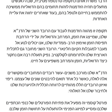
הדבר משרת אותנו כתקופה טרנספורמטיבית
,
שבה לאנשים
מתעלים תהיה הזדמנות לזהות תחומים בהם הדואליות ממשיכה
להתממש בחייהם ולטפל בהם
,
בעוד שאחרים יחווה את עליית
האחדות
.
תקופה זו מהווה הזדמנות לעבוד עם הרובד השני של הדנ״א
שלנו
,
שמייצג את הזמן
,
המרחב והדואליות
.
על ידי הרחבת
תפיסת הזמן ואימוץ הרב
–
ממדיות שלנו
,
אנו יכולים לנוע אל
מעבר למגבלות הקיום הלינארי
.
הרובד השני מחובר גם לתכלית
הארצית שלנו ולתרומתנו לקולקטיב
.
נפיק תועלת רבה אם נחקור
כיצד הדואליות
,
הזמן והמרחב משפיעים על חיינו
.
הדנ״א שלנו מורכב משנים
–
עשר רובדים המחוברים ומקושרים
אלה לאלה
,
כאשר כל אחד תואם להיבטים שונים של עצמנו
.
ריפוי
ואיזון הרובדים הללו מהותיים לרווחה הכללית ולהיערכות שלנו
ולחיבור שלנו אל האלוהי
.
פורטל קוסמי זה מפעיל את פתיחת הפורטלים של כנפי הכתפיים
שלכם ומסייע למיזוג הפנימי ולהתעלות על תחושת הזמן שלכם
.