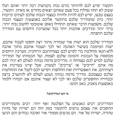
תקשור יסייע לכם להיוותר בזרם גבוה בקביעות רבה יותר ואתם תגלו
ששוב לא תחוו נפילות בכל פעם שאתם יוצאים מהזרם או מאיזון. תקשור,
בעצם טבעו, יסייע לכם להיות ולחיות כעצמי הגבוה שלכם לעתים קרובות
יותר, כיוון שהמדריך שלכם מתקשר אליכם באמצעות העצמי הגבוה
שלכם. משמעות הדבר שאתם תתחילו באופן אוטומטי לחשוב גבוה יותר,
ברור יותר ובדרכים אוהבות יותר ככל שמערכת היחסים עם המדריך
שלכם תתפתח.
המדריך שלכם הוא ישות אור שבחרה מתוך רצון חופשי לעבוד אתכם,
ישות המיומנת בשיעור האהבה ואי לכך תעבוד אתכם מתוך אהבה
ללא-תנאי מוחלטת כדי לסייע לכם בצמיחתכם הרוחנית. מערכת היחסים
מבוססת על הנכונות והכוונה שלכם לצמוח, ועל הבטחתו של המדריך
שלכם לסייע לכם בצמיחה זו. מדריכים מרמה גבוהה לעולם לא יגידו לכם
מה אתם "חייבים" או "צריכים" לעשות, אבל יציינו בעדינות את
דעותיהם, את האפשרויות ואת החלופות ויסייעו לכם לקבל את ההחלטות
שלכם בעצמכם. מדריך מרמה גבוהה נשבע לעולם לא להתערב ברצון
ובבחירה החופשיים שלכם ואי לכך לא יעצור אתכם אם תבחרו ללמוד
באמצעות מאבק, כאב וקושי.
מי הם המדריכים?
המדריכים רבים כאנשים על הפלנטה ואף יותר. רבים מהמדריכים
ההופכים את עצמם נגישים לתקשור בזמן הזה הם ישויות של מהות
טהורה, ישויות של אור. הם מגיעים מממדי אור ואהבה גבוהים והם הגיעו