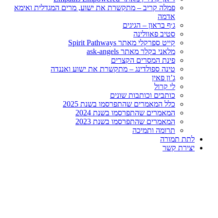
פמלה קריב – מתקשרת את ישוע, מרים המגדלית ואימא
אדמה
ג׳ף בראון – הגיגים
סטיב פאוולינה
קייט ספרקלי מאתר Spirit Pathways
מלאני בקלר מאתר ask-angels
פינת המסרים הקצרים
טינה ספולדינג – מתקשרת את ישוע ואננדה
ג’ון פאין
לי קרול
כותבים וכותבות שונים
כלל המאמרים שהתפרסמו בשנת 2025
המאמרים שהתפרסמו בשנת 2024
המאמרים שהתפרסמו בשנת 2023
תרומה ותמיכה
לתת תמורה
יצירת קשר