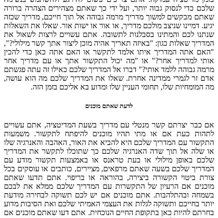
שלכם כדי לנסוק גבוה יותר, ועל ידי כך שאתם מצהירים הצהרה ברורה
שאתם מבקשים למשוך מדריך מרמה גבוהה אל תוך חייכם, מדריך שכזה
יגיע. דמיינו שניצב מולכם מדריך, או אור או ישות אור. שאלו את השאלות
שנתנו לכם והמתינו בסבלנות לתשובה. אתם עשויים לרצות לשאול את
המדריך שאלות כגון: "באיזה תאריך אהיה מוכן ליצור אתך קשר מילולי?",
"האם אתה המדריך איתו אלמד לתקשר או האם אתה כאן כדי להכין
אותי למדריך אחר?" או "מה יכול התקשור אתך או עם מדריך אחר
מרמה גבוהה ללמד אותי?" דברו אל המדריך שלכם כאילו זה עתה פגשתם
אדם זר לגמרי ממדינה אחרת. שאלו את המדריך שלכם מה הוא עושה,
מה המומחיות שלו, תחומי העניין שלו ומדוע בא אליכם בזמן הזה.
לדעת שאתם מוכנים
אם כבר יצרתם קשר מנטלי עם מדריך בשעת המדיטציה, אתם עשויים
לתהות כעת אם או מתי תהיו מוכנים להיפתח לתקשור. משמעות
התקשור עם המדריך שלכם היא להביא את האור, האהבה והאנרגיה שלו
או שלה אל תוך שדה האנרגיה שלכם כך שתוכלו לתקשר את המדריך
שלכם באופן מילולי או בעת טראנס או באמצעות תקשור מודע עם
המדריך שלכם בשעה שאתם מרפאים, מציירים, כותבים או עוסקים בכל
צורת ביטוי הקשורה ביצירה, בהוראה או בריפוי. אתם תדעו שאתם
מוכנים אם הרעיון של התקשרות עם המדריך שלכם ממלא את לבכם
בשמחה ובהתלהבות. אתם מוכנים אם יש לכם תשוקה לבחירה מודעת
יותר בחייכם ותשוקה לגלות את העצמי האמיתי שלכם ואת הסיבות מדוע
בחרתם להיות כאן בתקופת החיים הנוכחית. אתם דעו שאתם מוכנים אם