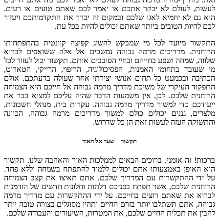
לעשות, לעולם לא יבקר אתכם או יאמר לכם שאתם טועים או רעים.
הוא גם לא יחמיא לאגו שלכם ובמקום זה יברך את התקדמותכם ויעזור
לכם להיות הטובים ביותר שאתם יכולים להיות בכל עת.
התקשור מיועד לכל מי שמבקש להשיג קפיצה קוונטית בהתפתחותו
הרוחנית. מדריכים מרמה גבוהה נמשכים אל אלה ששואפים לברוא
שלווה, שמחה ושפע בחייהם ובחיי הסובבים אותם. תקשור יכול לעזור לכל
מי שעובד בתחומי האמנות, הפסיכולוגיה, הריפוי, הרייקי, הטארוט,
הכתיבה ובכמעט כל תחום אנושי יצירתי אחר שעולה בדעתכם. אולם
התפקוד העיקרי של משיכת מדריך מרמה גבוהה אל חייכם היא הצמיחה
הרוחנית שלכם. לכן, אין משמעות הדבר שהיה עליכם למצוא כבר את
ייעודכם כדי למשוך מדריך מרמה גבוהה. עקרות בית, מנהלי חשבונות,
מלצרים, גננים יכולים כולם למשוך מדריכים מרמה גבוהה. הכוונה
והתשוקה העזה לעשות זאת הן כל שדרוש.
תקשור – שער אל האור
ברכות! זה אומני. ברוכים הבאים לממלכות האור והאהבה שלנו. תקשור
הוא האופן באמצעותו אתם יכולים ללמוד להתפתח בשמחה וללא פחד.
על ידי ההתקשרות עם המדריך שלכם, אתם תאיצו את קצב הצמיחה
הרוחנית שלכם, אשר תפתח בפניכם דלתות וחלונות חדשים של הזדמנות
לברוא את שאתם רוצים בחייכם. על ידי ההתקשרות עם מדריך מרמה
גבוהה, אתם תשתלבו יותר בזרם החיים ותהיו מסוגלים בצורה טובה יותר
להבין את תכלית החיים שלכם, את המטרות, השיעורים והעבודה שלכם.