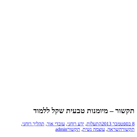
תקשור – מיומנות טבעית שקל ללמוד
8 בספטמבר 2013
התעלות
,
ידע רוחני
,
עובדי אור
,
תהליך רוחני
,
תקשור
השראה
,
עוצמה נשית
,
תקשור
admin