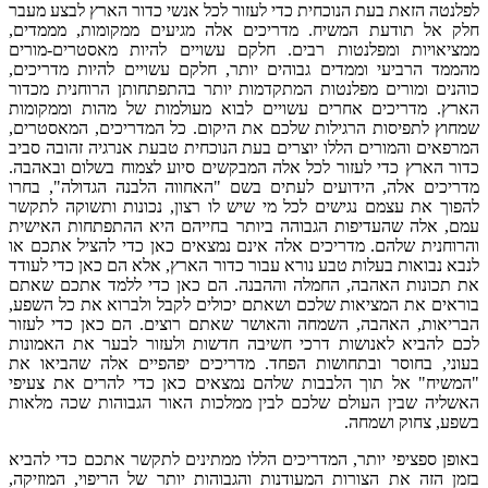
לפלנטה הזאת בעת הנוכחית כדי לעזור לכל אנשי כדור הארץ לבצע מעבר
חלק אל תודעת המשיח. מדריכים אלה מגיעים ממקומות, מממדים,
ממציאויות ומפלנטות רבים. חלקם עשויים להיות מאסטרים-מורים
מהממד הרביעי וממדים גבוהים יותר, חלקם עשויים להיות מדריכים,
כוהנים ומורים מפלנטות המתקדמות יותר בהתפתחותן הרוחנית מכדור
הארץ. מדריכים אחרים עשויים לבוא מעולמות של מהות וממקומות
שמחוץ לתפיסות הרגילות שלכם את היקום. כל המדריכים, המאסטרים,
המרפאים והמורים הללו יוצרים בעת הנוכחית טבעת אנרגיה זהובה סביב
כדור הארץ כדי לעזור לכל אלה המבקשים סיוע לצמוח בשלום ובאהבה.
מדריכים אלה, הידועים לעתים בשם "האחווה הלבנה הגדולה", בחרו
להפוך את עצמם נגישים לכל מי שיש לו רצון, נכונות ותשוקה לתקשר
עמם, אלה שהעדיפות הגבוהה ביותר בחייהם היא ההתפתחות האישית
והרוחנית שלהם. מדריכים אלה אינם נמצאים כאן כדי להציל אתכם או
לנבא נבואות בעלות טבע נורא עבור כדור הארץ, אלא הם כאן כדי לעודד
את תכונות האהבה, החמלה וההבנה. הם כאן כדי ללמד אתכם שאתם
בוראים את המציאות שלכם ושאתם יכולים לקבל ולברוא את כל השפע,
הבריאות, האהבה, השמחה והאושר שאתם רוצים. הם כאן כדי לעזור
לכם להביא לאנושות דרכי חשיבה חדשות ולעזור לבער את האמונות
בעוני, בחוסר ובתחושות הפחד. מדריכים יפהפיים אלה שהביאו את
"המשיח" אל תוך הלבבות שלהם נמצאים כאן כדי להרים את צעיפי
האשליה שבין העולם שלכם לבין ממלכות האור הגבוהות שכה מלאות
בשפע, צחוק ושמחה.
באופן ספציפי יותר, המדריכים הללו ממתינים לתקשר אתכם כדי להביא
בזמן הזה את הצורות המעודנות והגבוהות יותר של הריפוי, המוזיקה,