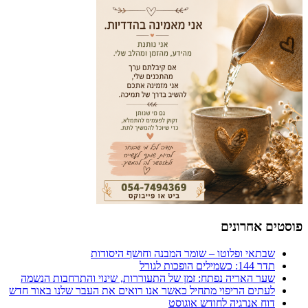
פוסטים אחרונים
שבתאי ופלוטו – שומר המבנה וחושף היסודות
תדר 144: כשמילים הופכות לגורל
שער האריה נפתח: זמן של התעוררות, שינוי והתרחבות הנשמה
לעתים הריפוי מתחיל כאשר אנו רואים את העבר שלנו באור חדש
דוח אנרגיה לחודש אוגוסט