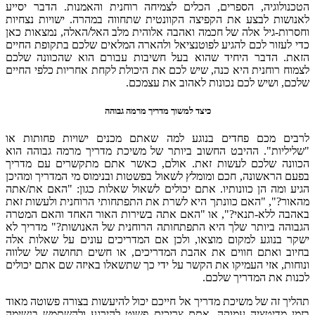
הטכנולוגיה, הספרים, הכלים לצמיחה רוחנית והאמנות. הדבר יסייע
לאנושות לבצע את הקפיצה הקוונטית שתחווה במהרה. ישויות נצחיות
וחסרות-גיל אלה של חכמה ואהבה אלוהית מלב האל/האלה, נמצאות כאן
כדי לעזור לכם להגיע לפוטנציאל ולהארה המלאים שלכם בתקופת החיים
הזאת. הדבר היחיד שהוא בעל חשיבות עבורם הוא שהכוונה שלכם
לצמוח רוחנית היא כנה, שיש לכם את היכולת לקחת אחריות כלפי החיים
שלכם, ושיש לכם נכונות לאהוב את עצמכם.
כיצד למשוך מדריך מרמה גבוהה
לרבים מכם פחדים בנוגע למה שאתם מכנים ישויות פחותות או
"שליליות". ההיבט החשוב ביותר של משיכת מדריך מרמה גבוהה הוא
הכוונה שלכם לעשות זאת. אולם, כאשר אתם מתקשרים עם מדריך
בפעם הראשונה, חכם ומומלץ לשאול בפשטות ובנימוס מי המדריך ומהיכן
הגיע ומה הן כוונותיו. אתם יכולים לשאול שאלות כגון: "האם את/אתה
מהאור?", "האם כוונתך היא לשרת את התפתחותי הרוחנית ולעשות זאת
באהבה ללא-תנאי?", או "האם אתה בשירות האור האחד והאם המטרה
הגבוהה ביותר שלך היא התפתחותה הרוחנית של האנושות?" מדריך לא
ישקר בנוגע למקום מוצאו, ולכן אם המדריכים עונים על שאלות אלה
בחיוב ואתם חווים את אהבת המדריכים, או חשים תחושה של שלווה
ונוחות, אזי העמיקו את הקשר על ידי כך שתשאלו באיזה שם אתם יכולים
לכנות את המדריך שלכם.
תהליך זה של משיכת מדריך אל חייכם יכול להיעשות בצורה פשוטה מאוד
בזמן מדיטציה עמוקה. אתם צריכים פשוט להירגע ולהשתמש בנשימה