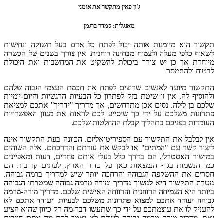
ג'ון פאין מתקשר את אומני
מאנגלית: סמדר ברגמן
תקשור הוא מיומנות אותה יכול לפתח כל אדם בעל תשוקה ונחישות
לשאוף כלפי מעלה ולצמוח מבחינה רוחנית. אין צורך בשנים של הכשרה
מיוחדת אך כן יש צורך ביכולת להשקיט את המחשבות ואת היכולת
לבטוח ולהתמסר.
התקשור מיועד לאנשים שרוצים לפתח את חכמת העצמי הגבוה שלהם
ולהוסיף לה. אין זו שיטת בזק לפתרון כל הבעיות הרגשיות והיום-יומיות
שלכם בן לילה. נסים אכן מתרחשים, אך מדריך "ידריך" אתכם למציאת
פתרונות משלכם על ידי כך שיסייע לכם לראות את מגוון האפשרויות
העומדות בפניכם בתהליך קבלת ההחלטות שלכם.
אין לבלבל את התקשור עם הספיריטואליזם. הכוונה בעת התקשור אינה
ליצור קשר עם "המתים" או לבקש את עזרתם והדרכתם. אלה השוהים
במישור האסטרלי, הם בדרך כלל בעלי אותם פחדים, דעות ומאפיינים
כמו הנשמות בגוף הנמצאות כאן על כדור הארץ. לעתים קרובות הם
חסרים את ההשקפה הגבוהה והרחבה יותר שיש למדריך ברמה גבוהה.
מטרת התקשור היא למשוך מדריך ומורה מרמה גבוהה שמטרתו הגבוהה
ביותר היא הצמיחה הרוחנית והרווחה האישית שלכם. מדריך מורה-מרמה
גבוהה יעודד אתכם למצוא פתרונות משלכם לבעיות ויעודד אתכם לא
להעניק לו את עוצמתכם על ידי כך שתעשו דבר-מה רק כיוון שהוא הציע
זאת. מדריך-מורה מרמה גבוהה לעולם לא יאמר לכם מה אתם חייבים