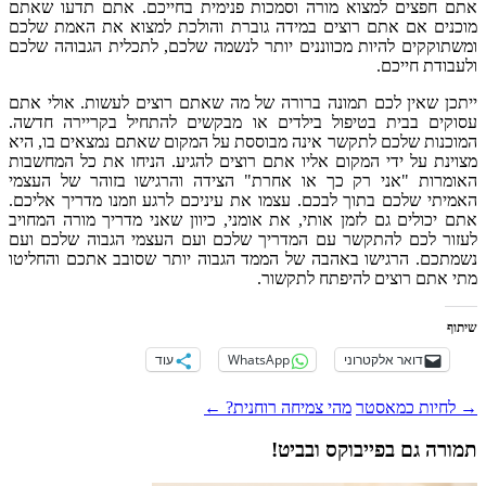
אתם חפצים למצוא מורה וסמכות פנימית בחייכם. אתם תדעו שאתם
מוכנים אם אתם רוצים במידה גוברת והולכת למצוא את האמת שלכם
ומשתוקקים להיות מכווננים יותר לנשמה שלכם, לתכלית הגבוהה שלכם
ולעבודת חייכם.
ייתכן שאין לכם תמונה ברורה של מה שאתם רוצים לעשות. אולי אתם
עסוקים בבית בטיפול בילדים או מבקשים להתחיל בקריירה חדשה.
המוכנות שלכם לתקשר אינה מבוססת על המקום שאתם נמצאים בו, היא
מצוינת על ידי המקום אליו אתם רוצים להגיע. הניחו את כל המחשבות
האומרות "אני רק כך או אחרת" הצידה והרגישו בזוהר של העצמי
האמיתי שלכם בתוך לבכם. עצמו את עיניכם לרגע וזמנו מדריך אליכם.
אתם יכולים גם לזמן אותי, את אומני, כיוון שאני מדריך מורה המחויב
לעזור לכם להתקשר עם המדריך שלכם ועם העצמי הגבוה שלכם ועם
נשמתכם. הרגישו באהבה של הממד הגבוה יותר שסובב אתכם והחליטו
מתי אתם רוצים להיפתח לתקשור.
שיתוף
דואר אלקטרוני
WhatsApp
עוד
ניווט
→
לחיות כמאסטר
מהי צמיחה רוחנית?
←
פוסטים
תמורה גם בפייבוקס ובביט!