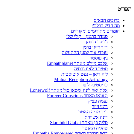
תפריט
תרגום חומרים רוחניים
הבלוג של סמדר ברגמן
דילוג
ברוכים הבאים
לתוכן
מה חדש בבלוג?
חומרים מתורגמים ומקוריים
סמדר ברגמן – קולי שלי
ג’ניפר הופמן
ד״ר דייגו ברמן
עובדי אור למען ההתעלות
ג׳ף פוסטר
אלכס מיילס מאתר Empathplanet
סטיב ד׳לאנו גרסיה
ליה דיאן – נפש אוטיסטית
Mutual Reception Astrology
כריסטינה לופז
אלת׳יאה לונה ומטאו סול מאתר Lonerwolf
טאנאז מאתר Forever Conscious
נעמה עציץ
רומי וייזר
ד״ר מריה האטני
דונה אשוורת׳
סליה פן מאתר Starchild Global
טהליה האנטר
דיאן קת׳רין מאתר Empaths Empowered