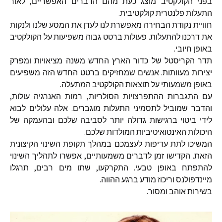
בפני הקולקטיב מוצג כעת מהם הדברים האפשריים, לאור
התעלות פלנטרית קולקטיבית.
חוויית נקודת הבחירה מאפשרת לנו לעדן את המסע שלנו ולנקות
את דרכנו להתעלות. פעולות ברטט גבוה משפיעות על הקולקטיב
באופן חיובי.
תדר הקריסטל של כדור הארץ החדש משנה מציאויות ומפרק
יצירות מעוותות. אנשים שמחזיקים ברטט החדש הזה משפיעים
באופן משמעותי על תוצאות הקולקטיב המתעלה.
עם התגברות ההתפרצויות הסולריות, רמות האנרגיה עולות,
והדבר שמוביל לתסמיני התעלות מוגברים. אלה עלולים לבוא
לידי ביטוי ברגישות גדולה יותר לסביבה שלכם ובהעמקה של
היכולות האינטואיטיביות המולדות שלכם.
המשיכו לתת עדיפות לעצמכם במהלך תקופת השינוי הקיצונית
הזאת. הקדישו זמן לדברים משמעותיים, אפשרו לתהליך השינוי
להתפתח באופן טבעי. התקרקעו, שתו מים רבים, תרגלו
מיינדפולנס וריכוז מודע ברגע ההווה.
בשירות אוהב ומסור.