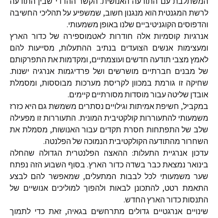
המשתלבת עם התודעה האנושית. הקשר ההדדי שבין התודעה
לרשת המגנטית הוא מנגנון חשוב, שמשפיע על תהליכי החשיבה
והדפוסים הקוגניטיביים שלנו באופן משמעותי.
אנרגיות קוסמיות אלה חודרות לאטמוספירה של כדור הארץ
ומעצימות אנשים הצועדים בנתיב ההתעלות, מסייעות להם
לאמץ מצבי תודעה חדשים ועוצמתיים, ומקדמות את התפרקותם
של מבנים חברתיים מושרשים ושל פרדיגמות אנרגיה ישנות.
שחיקה זו גורמת במכוון לקריסת מערכות מבוססות, ומסמלת
אובדן שליטה עבור מוסדות מסורתיים קיימים.
במקביל, חשיפת אמיתות וגילויים נסתרים משמשת גם היא כזרז
משמעותי להתעוררות קולקטיבית המונית. התעוררות זו מפעילה
שלב של התפתחות חסרת תקדים עבור האנושות, מסמלת את
השחרור מהתודעה הקולקטיבית הנמוכה של הפלנטה.
עדכון אנרגיית התעלות: ההאצה הפלנטרית הגדולה שהחלה
בינואר נמצאת כבר בשדה כדור הארץ. בסוף השבוע הזה נפתח
שער משמעותי לכל לבבות המתעלים, שמאפשר להם לבצע
התאמת רטט, להתכונן לבאות ולהפוך למוליכים אנושיים של
התנסות כדור הארץ החדש.
שינויים אנרגטיים גדולים מתרחשים בגאיה, זאת כדי לתמוך