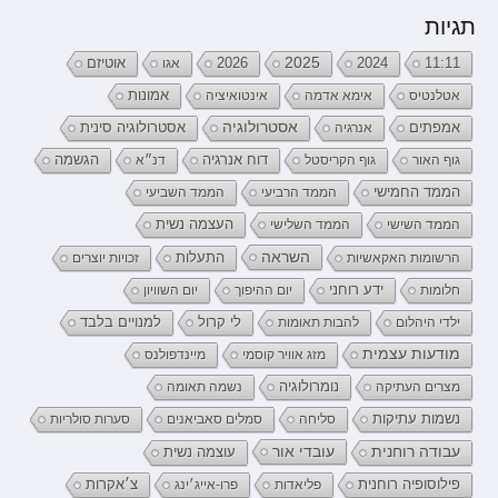
תגיות
2026
2025
2024
11:11
אגו
אוטיזם
אטלנטיס
אימא אדמה
אינטואיציה
אמונות
אמפתים
אסטרולוגיה
אנרגיה
אסטרולוגיה סינית
דוח אנרגיה
גוף האור
גוף הקריסטל
דנ״א
הגשמה
הממד החמישי
הממד הרביעי
הממד השביעי
העצמה נשית
הממד השישי
הממד השלישי
השראה
התעלות
הרשומות האקאשיות
זכויות יוצרים
ידע רוחני
חלומות
יום ההיפוך
יום השוויון
לי קרול
ילדי היהלום
להבות תאומות
למנויים בלבד
מודעות עצמית
מזג אוויר קוסמי
מיינדפולנס
נומרולוגיה
מצרים העתיקה
נשמה תאומה
נשמות עתיקות
סליחה
סמלים סאביאנים
סערות סולריות
עובדי אור
עבודה רוחנית
עוצמה נשית
פילוסופיה רוחנית
פליאדות
פרו-אייג׳ינג
צ׳אקרות