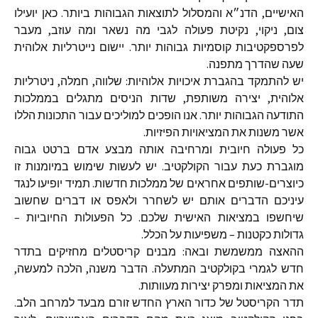
האישיים, הדנ״א והמסלול לתוצאות הגבוהות ביותר. כאן יועילו
צום, ניקוי, נקיטת פעולה לגבי מה נשאר ומה עוזב, מעבר
לפרספקטיבות קוסמיות גבוהות יותר. יישום נייטרליות אלוהית
שעה שהדרך מתפנה.
יש להתמקד בהגברת איכויות אלוהיות: שלווה, חמלה, ניטרליות
אלוהית, יצירה משותפת, שדות הניסים מתגלים בממלכות
התודעה הגבוהות יותר. אנו הופכים למוליכים עבור התכונות הללו
אשר משנות את המציאויות הפיזיות.
כל פעולה חיובית ומרחיבה אותה מבצע אדם ברטט גבוה
מוגברת כעת עבור הקולקטיב. יש לעשות שימוש במיומנות זו
כיוצרים-שותפים אחראים של ממלכות חדשות. תמיד יופיעו לנגד
עיניכם הדברים אותם יש לשחרר ולאפס או דברים שחשוב
שיחשפו במציאות האישית שלכם. כל הפעולות החיוביות –
גדולות כקטנות – משפיעות על הכלל.
ההאצה ממשמשת ובאה: מבנים קריסטלים מחזיקים בתדר
חדש לגמרי בקולקטיב המתעלה. הדבר משנה, הלכה למעשה,
את המציאות ומפרק יצירות מעוותות.
תדר הקריסטל של כדור הארץ החדש זורם מבעד למרחב הלב.