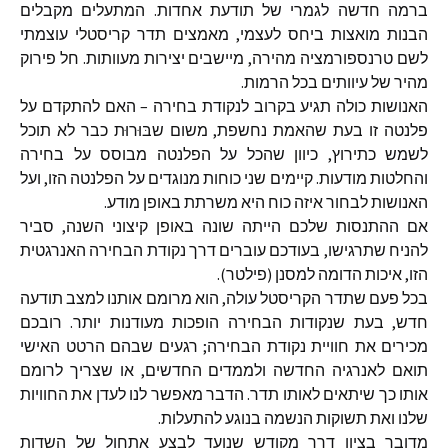
ברמה חדשה לגמרי של תודעת אחדות. המתעלים מקבלים
הבנות מואצות ביחס לעצמי, מאמצים תדר קריסטלי עוצמתי
לשם טרנספורמציה מהירה, מיישבים יצירות מעוותות. חל פירוק
מהיר של עיוותים בכל הרמות.
האנושות כולה תגיע בקרוב לנקודת בחירה – האם להתקדם על
פלנטה זו בעת שהאמת נחשפת, משום שבּוּרוּת כבר לא תוכל
לשמש כתירוץ, כיוון שהכל על הפלנטה מבוסס על בחירה
והחלטות מודעות. קיימים שני כוחות מנוגדים על הפלנטה הזו, ועל
האנושות לבחור איזה כוח היא משרתת באופן מודע.
אם ההתנסות שלכם הייתה שונה באופן קיצוני השנה, סביר
להניח שתרגישו, בעודכם עוברים דרך נקודת הבחירה האנרגטית
הזו, איכות הדומה למסנן (פילטר).
בכל פעם שתדר הקריסטל עולה, הוא מרומם אותנו למצב תודעה
חדש, בעת שנקודות הבחירה הופכות מעודנות יותר. רובכם
מכירים את חוויית נקודת הבחירה; רגעים שבהם הרטט האישי
תואם לאנרגיה החדשה ולממדים החדשים, או שצריך לרומם
אותו כך שיתאים לאותו תדר. הדבר מאפשר לנו לעדן את החוויות
שלנו ואת תשוקות הנשמה בנוגע להתעלות.
מדובר בציון דרך מקודש שנועד לבצע אתחול של השדות