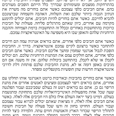
בהתרחקות ממצבים ומעימותים שבדרך כלל הייתם הופכים מעורבים
בהם. אתם חביבים כלפי עצמכם כאשר אתם בוחרים מה משרת את
הנתיב הגבוה ביותר שלכם ואת השלווה, האהבה והשמחה שברצונכם
להביא לחייכם. כאשר אתם בוחרים להיות חביבים, אתם יכולים להימנע
מקרמה עם אחרים, כיוון שאתם מתרגלים סליחה. פעולות של חביבות
כרוכות בהתחשבות באחרים ובכלל זה התחשבות ברמת הצמיחה וההבנה
הרוחניות שלהם והאופן שבו היא משפיעה על האינטראקציות עמכם.
כאשר אתם חביבים כלפי אחרים, אתם בוראים אנרגיה עמה הם חייבים
להתחבר כאשר ברצונם לקיים עמכם אינטראקציה. בדרך זו, החביבות
הופכת לגבול אנרגטי שמזמין ומושך אליכם חביבות. כאשר אתם חביבים
כלפי אחרים, אתם חולקים עמם את המתנות הרוחניות שלכם. הם יכולים
לקבלן או שלא לקבלן, בהתחשב ביכולות שלהם. אין זה משנה אם הם
מגיבים באופן דומה או לא, מתנת החביבות שלכם פותחת דלת לדרכי
אינטראקציה חדשות שהן חופשיות מקונפליקט ומפחד.
כאשר אתם בוחרים בחביבות ובאדיבות כרטט האנרגטי אותו תחלקו עם
אחרים, אתם בוראים ריפוי לעצמכם ומציעים לאנשים אחרים את מתנת
הריפוי גם כן. אתם גם בוראים רטט זה בעולם שסביבכם ועבור הפלנטה
שעה שכל אחת מהפעולות האינדיבידואליות שלכם מתחזקת ומתגשמת
בעולם. דמיינו כיצד יראה העולם אילו כולם היו חביבים אלה לאלה. כאשר
אתם חביבים אלה לאלה, זו מציאות שאתם יכולים לברוא עבור עצמכם
ועבור העולם. החזיקו בחזון זה ודעו שכל פעולה של חביבות חשובה
לתהליך הריפוי שכדור הארץ והאנושות חווים עתה. הלמידה כיצד להיות
חביבים אלה לאלה, כדרך לביטוי החמלה כתכונת נשמה, היא מתנה