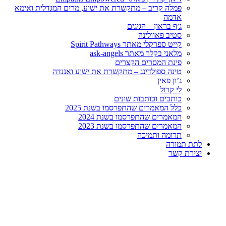
פמלה קריב – מתקשרת את ישוע, מרים המגדלית ואימא
אדמה
ג׳ף בראון – הגיגים
סטיב פאוולינה
קייט ספרקלי מאתר Spirit Pathways
מלאני בקלר מאתר ask-angels
פינת המסרים הקצרים
טינה ספולדינג – מתקשרת את ישוע ואננדה
ג’ון פאין
לי קרול
כותבים וכותבות שונים
כלל המאמרים שהתפרסמו בשנת 2025
המאמרים שהתפרסמו בשנת 2024
המאמרים שהתפרסמו בשנת 2023
תרומה ותמיכה
לתת תמורה
יצירת קשר