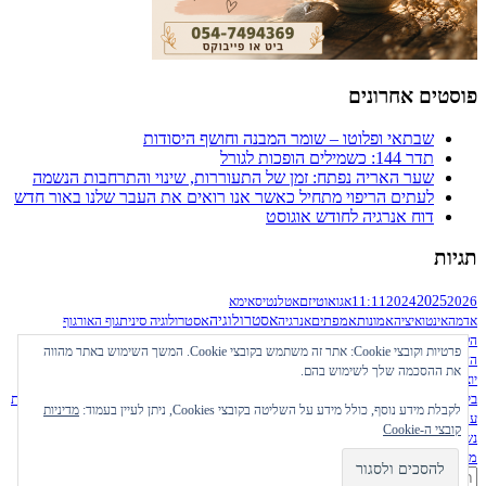
פוסטים אחרונים
שבתאי ופלוטו – שומר המבנה וחושף היסודות
תדר 144: כשמילים הופכות לגורל
שער האריה נפתח: זמן של התעוררות, שינוי והתרחבות הנשמה
לעתים הריפוי מתחיל כאשר אנו רואים את העבר שלנו באור חדש
דוח אנרגיה לחודש אוגוסט
תגיות
2024
2025
2026
11:11
אגו
אוטיזם
אטלנטיס
אימא
אסטרולוגיה
אדמה
אינטואיציה
אמונות
אמפתים
אנרגיה
אסטרולוגיה סינית
גוף האור
גוף
דוח אנרגיה
הממד החמישי
הקריסטל
דנ״א
הגשמה
הממד הרביעי
הממד השביעי
הממד
פרטיות וקובצי Cookie: אתר זה משתמש בקובצי Cookie. המשך השימוש באתר מהווה
העצמה נשית
השראה
התעלות
השישי
הממד השלישי
הרשומות האקאשיות
זכויות
את ההסכמה שלך לשימוש בהם.
ידע רוחני
לי קרול
יוצרים
חלומות
יום ההיפוך
יום השוויון
ילדי היהלום
להבות תאומות
למנויים
מודעות עצמית
נומרולוגיה
בלבד
מזג אוויר קוסמי
מיינדפולנס
מצרים העתיקה
נשמה תאומה
נשמות
לקבלת מידע נוסף, כולל מידע על השליטה בקובצי Cookies, ניתן לעיין בעמוד:
מדיניות
עבודה רוחנית
עובדי אור
עוצמה
עתיקות
סליחה
סמלים סאביאנים
סערות סולריות
קובצי ה-Cookie
נשית
קריון
רוחניות
פילוסופיה רוחנית
פליאדות
פרו-אייג׳ינג
צ׳אקרות
קרמה
מעשית
ריפוי
תקשור
שאמאניזם
שונות נוירולוגית
שער האריה
חיפוש: