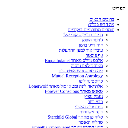
תפריט
תרגום חומרים רוחניים
הבלוג של סמדר ברגמן
דילוג
ברוכים הבאים
לתוכן
מה חדש בבלוג?
חומרים מתורגמים ומקוריים
סמדר ברגמן – קולי שלי
ג’ניפר הופמן
ד״ר דייגו ברמן
עובדי אור למען ההתעלות
ג׳ף פוסטר
אלכס מיילס מאתר Empathplanet
סטיב ד׳לאנו גרסיה
ליה דיאן – נפש אוטיסטית
Mutual Reception Astrology
כריסטינה לופז
אלת׳יאה לונה ומטאו סול מאתר Lonerwolf
טאנאז מאתר Forever Conscious
נעמה עציץ
רומי וייזר
ד״ר מריה האטני
דונה אשוורת׳
סליה פן מאתר Starchild Global
טהליה האנטר
דיאן קת׳רין מאתר Empaths Empowered