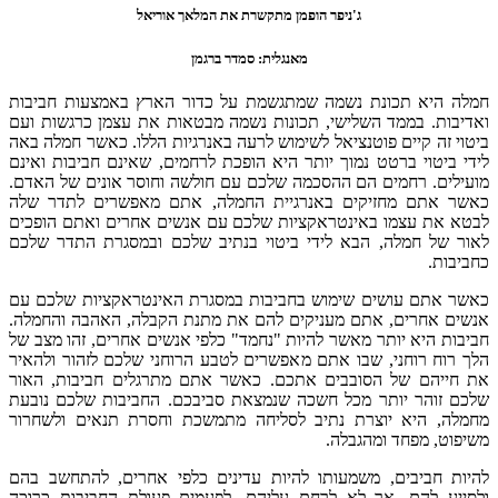
ג'ניפר
הופמן מתקשרת את המלאך אוריאל
מאנגלית: סמדר ברגמן
חמלה היא תכונת נשמה שמתגשמת על כדור הארץ באמצעות חביבות
ואדיבות. בממד השלישי, תכונות נשמה מבטאות את עצמן כרגשות ועם
ביטוי זה קיים פוטנציאל לשימוש לרעה באנרגיות הללו. כאשר חמלה באה
לידי ביטוי ברטט נמוך יותר היא הופכת לרחמים, שאינם חביבות ואינם
מועילים. רחמים הם ההסכמה שלכם עם חולשה וחוסר אונים של האדם.
כאשר אתם מחזיקים באנרגיית החמלה, אתם מאפשרים לתדר שלה
לבטא את עצמו באינטראקציות שלכם עם אנשים אחרים ואתם הופכים
לאור של חמלה, הבא לידי ביטוי בנתיב שלכם ובמסגרת התדר שלכם
כחביבות.
כאשר אתם עושים שימוש בחביבות במסגרת האינטראקציות שלכם עם
אנשים אחרים, אתם מעניקים להם את מתנת הקבלה, האהבה והחמלה.
חביבות היא יותר מאשר להיות "נחמד" כלפי אנשים אחרים, זהו מצב של
הלך רוח רוחני, שבו אתם מאפשרים לטבע הרוחני שלכם לזהור ולהאיר
את חייהם של הסובבים אתכם. כאשר אתם מתרגלים חביבות, האור
שלכם זוהר יותר מכל חשכה שנמצאת סביבכם. החביבות שלכם נובעת
מחמלה, היא יוצרת נתיב לסליחה מתמשכת וחסרת תנאים ולשחרור
משיפוט, מפחד ומהגבלה.
להיות חביבים, משמעותו להיות עדינים כלפי אחרים, להתחשב בהם
ולסייע להם, אך לא לרחם עליהם. לפעמים פעולת החביבות כרוכה