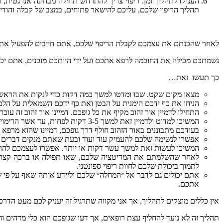
העניקו
לתהליך
זמן
.
ריפוי
צריך
להתרחש
תחילה
מבחינה
אנרגטית
,
ו
תהליך
הריפוי
שלכם
,
עליכם
להישאר
פתוחים
,
במצב
של
קבלה
והודי
לאחר
שהכנתם
את
עצמכם
לקבלת
הריפוי
שלכם
,
אתם
חייבים
להפעיל
את
נשמתכם
מכילה
את
החוכמה
לרפא
אתכם
ועל
ידי
היותכם
מוכנים
,
אתם
יכ
כך
תעשו
זאת
…
מצאו
מקום
שקט
.
שבו
ומדטו
למשך
כמה
דקות
כדי
לנקות
את
הראש
הניחו
את
כף
ידכם
הימנית
על
הבטן
ואת
כף
ידכם
השמאלית
על
הלב
התחילו
לדמיין
אור
זהוב
מקיף
את
כל
גופכם
.
דמיינו
אור
זהוב
זה
עובר
המשיכו
למדוט
ולדמיין
זאת
למשך
3-5
דקות
לפחות
,
עד
אשר
הדימוי
בעודכם
מתבוננים
באור
הזהוב
חולף
דרך
גופכם
,
דמיינו
שהוא
מרפא
אפשרו
לנשימה
שלכם
להעמיק
עוד
ועוד
ובעת
שאתם
מנקים
דברים
המשיכו
לעשות
זאת
למשך
עשר
דקות
או
יותר
.
אפשרו
לעצמכם
להר
לאחר
שהשלמתם
את
המדיטציה
שלכם
,
שאו
תפילה
או
ברכה
קצר
לתמוך
ביכולת
שלכם
לחוות
ריפוי
ספונטני
.
אתם
יכולים
גם
לדבר
אל
״המחלה״
שלכם
וליידע
אותה
שאף
על
פי
ש
אתכם
.
אין
כללים
מוצקים
לתהליך
,
אך
אני
מקווה
שתרגיל
זה
יעניק
לכם
מעט
הדרכ
תהליך
זה
לא
נועד
להחליף
עצת
רופאים
,
אך
דעו
שגופכם
הוא
כלי
מדהים
וח