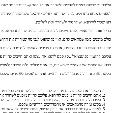
עליכם
גם
לרצות
באמת
להחלים
ולשחרר
את
כל
ההתקשרויות
או
תחושות
ה
לפעמים
אנחנו
מתרגלים
כל
כך
להיותנו
״חולים״
שהאגו
שלנו
מתחיל
ליהנות
דעו
שכדי
להירפא
,
יש
להסיר
ולשחרר
זאת
לחלוטין
.
כדי
לחוות
ריפוי
עצמי
,
אתם
חייבים
להיות
מוכנים
ונכונים
להירפא
במאה
אחו
כולם
מוכנים
בזמן
שמתאים
להם
,
ואין
כל
שיפוט
לגבי
מה
שמהווה
את
תחוש
יחד
עם
תחושת
היותכם
מוכנים
,
אתם
גם
צריכים
לאפשר
לעצמכם
להיות
פ
עליכם
להאמין
בפוטנציאל
של
גופכם
לרפא
את
עצמו
ואתם
חייבים
להיות
פת
ברגע
שפתחתם
את
עצמכם
לאפשרות
,
אז
אתם
יכולים
״לזוז
הצדה״
ולאפש
בקשת
עזרה
והדרכה
מהמדריכים
הרוחניים
או
מהמלאכים
השומרים
שלכם
השאירו
את
האגו
שלכם
מחוץ
לדלת
–
ריפוי
יכול
להתרחש
בכל
רמה
אתם
חייבים
להיות
מוכנים
להירפא
.
עליכם
להיות
מוכנים
לשחרר
את
עליכם
להיות
פתוחים
לרעיון
של
ריפוי
מיידי
ולהיות
נכונים
לאפשר
לו
בקשו
עזרה
מהמלאכים
או
מהמדריכים
הרוחניים
שלכם
.
לאחר
שקידמתם
בברכה
את
רעיון
הריפוי
,
אתם
חייבים
להישאר
פתו