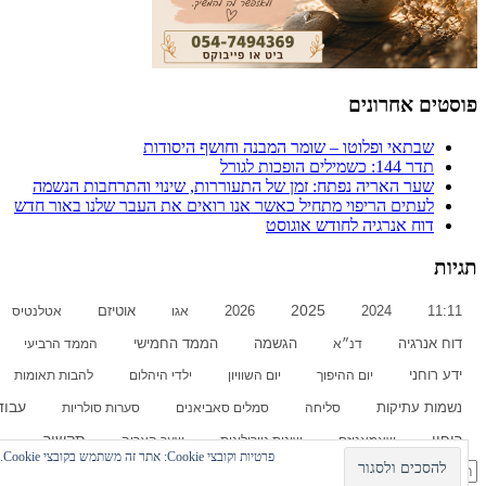
פוסטים אחרונים
שבתאי ופלוטו – שומר המבנה וחושף היסודות
תדר 144: כשמילים הופכות לגורל
שער האריה נפתח: זמן של התעוררות, שינוי והתרחבות הנשמה
לעתים הריפוי מתחיל כאשר אנו רואים את העבר שלנו באור חדש
דוח אנרגיה לחודש אוגוסט
תגיות
2026
2025
2024
11:11
אגו
אוטיזם
אטלנטיס
דוח אנרגיה
הממד החמישי
דנ״א
הגשמה
הממד הרביעי
ידע רוחני
יום ההיפוך
יום השוויון
ילדי היהלום
להבות תאומות
עבוד
נשמות עתיקות
סליחה
סמלים סאביאנים
סערות סולריות
תקשור
ריפוי
שאמאניזם
שונות נוירולוגית
שער האריה
פרטיות וקובצי Cookie: אתר זה משתמש בקובצי Cookie. המשך השימוש באתר מהווה את ההסכמה שלך לשימוש בהם.
חיפוש: