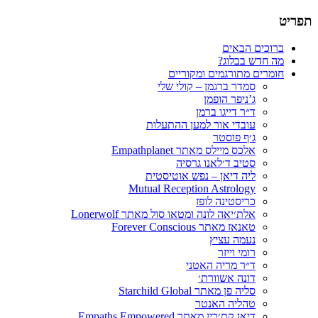
תפריט
תרגום חומרים רוחניים
הבלוג של סמדר ברגמן
דילוג
ברוכים הבאים
לתוכן
מה חדש בבלוג?
חומרים מתורגמים ומקוריים
סמדר ברגמן – קולי שלי
ג’ניפר הופמן
ד״ר דייגו ברמן
עובדי אור למען ההתעלות
ג׳ף פוסטר
אלכס מיילס מאתר Empathplanet
סטיב ד׳לאנו גרסיה
ליה דיאן – נפש אוטיסטית
Mutual Reception Astrology
כריסטינה לופז
אלת׳יאה לונה ומטאו סול מאתר Lonerwolf
טאנאז מאתר Forever Conscious
נעמה עציץ
רומי וייזר
ד״ר מריה האטני
דונה אשוורת׳
סליה פן מאתר Starchild Global
טהליה האנטר
דיאן קת׳רין מאתר Empaths Empowered