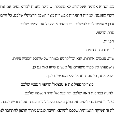
ם
,
שהיא
אנרגיה
אינסופית
,
לא
מוגבלת
,
שיכולה
באמת
לברוא
נסים
אם
אתם
יפוי
ספונטני
.
למרות
התנגדות
אפשרית
מצד
השכל
הרציונלי
שלכם
,
כל
הדבר
א
כן
מאפשר
לכם
להשלים
עם
המצב
או
לקבל
את
המצב
שלכם
.
רת
הריפוי
.
הפיזית
.
בעבודה
החיצונית
.
שית
.
פעמים
אחרות
,
הוא
יכול
להגיע
בצורה
של
טרנספורמציה
פיזית
.
ושמעתי
אין
ספור
סיפורים
על
אנשים
שחוו
זאת
גם
כן
.
לכל
אחד
,
כל
עוד
הוא
או
היא
מסכימים
לכך
.
כיצד
להפעיל
את
פוטנציאל
הריפוי
העצמי
שלכם
להניח
בצד
את
האגו
שלכם
ולהיכנס
אל
תדר
הנשמה
שלכם
.
ילו
רוחניים
כדי
להגיע
אל
המקום
שבו
עלינו
להיות
וגם
התנסות
זו
יש
לכבד
.
לת
והתשוקה
האמיתית
שלכם
להירפא
חייבת
לנבוע
מתוך
הרצון
להתחבר
לנת