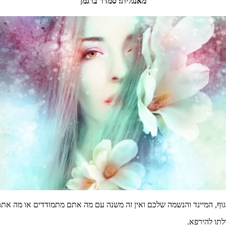
מאנגלית
:
סמדר
ברגמן
וף
,
המיינד
והנשמה
שלכם
ואין
זה
משנה
עם
מה
אתם
מתמודדים
או
מה
אתם
לתו
להירפא
.