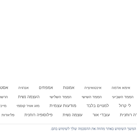
אמפתים
אסטר
אימא אדמה
אינטואיציה
אמונות
אנרגיה
העצמה נשית
הממד השביעי
הממד השישי
הממד השלישי
הרשומ
לי קרול
מודעות עצמית
למנויים בלבד
מזג אוויר קוסמי
מיינ
עובדי אור
ה רוחנית
עוצמה נשית
פילוסופיה רוחנית
פליאדות