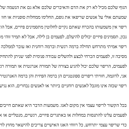
הגוף
שלכם
מכיל
לא
רק
את
הדם
והאיברים
שלכם
אלא
גם
את
הנשמה
שלכ
שמעתם
אולי
על
אנשים
שריפאו
את
גופם
,
החלימו
ממחלות
סופניות
או
חוו
ר
ריפוי
אין
משמעותו
בהכרח
שאתם
נקיים
לחלוטין
מתסמינים
פיזיים
,
אבל
הו
נכון
,
תסמינים
פיזיים
יכולים
להיעלם
,
לפעמים
בן
לילה
,
אבל
לא
תמיד
זוהי
מט
ריפוי
אמיתי
מתרחש
תחילה
ברמה
רגשית
וברמה
רוחנית
ואז
עובר
לממלכה
מסיבה
זו
,
לפעמים
הכרחי
לבצע
ולהשלים
עבודה
פנימית
לפני
שניתן
להתחיל
לפעמים
,
הריפוי
שלכם
יכול
להגיע
בצורה
של
תמורה
אנרגטית
או
תמורה
רג
אני
,
לדוגמה
,
חוויתי
ריפויים
ספונטניים
הן
ברמה
הפיזית
והן
ברמה
האנרגטית
ריפוי
שכזה
אינו
מוגבל
לאנשים
רוחניים
ביותר
או
לאנשים
נבחרים
,
הוא
נגיש
בכל
הקשור
לריפוי
עצמי
אין
מקום
לאגו
.
משמעות
הדבר
היא
שאתם
חייבים
לפעמים
עלינו
להתנסות
במחלות
או
באתגרים
פיזיים
,
רגשיים
,
מנטליים
או
אפ
כדי
שריפוי
עצמי
יתרחש
,
כל
רווחי
האגו
האישיים
צריכים
להישאר
מחוץ
לד