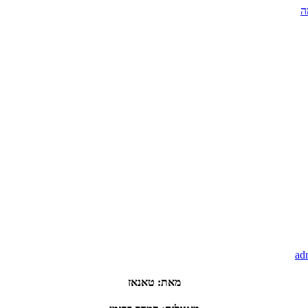
ה
ad
מאת
:
טאנאז