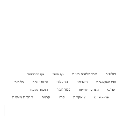
ולוגיה
אסטרולוגיה סינית
גוף האור
גוף הקריסטל
השראה
התעלות
ות האקאשיות
זכויות יוצרים
חלומות
נומרולוגיה
דפולנס
מצרים העתיקה
נשמה תאומה
קריון
רוחניות מעשית
פרו-אייג׳ינג
צ׳אקרות
קרמה