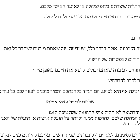
תלות
שיצרתם
ביחס
למחלה
או
לאתגר
האישי
שלכם
.
מ״מסיבת
הרחמים״
ומתשומת
הלב
שמתלוות
למחלה
.
זים
.
ת
המוכנות
,
אולם
בדרך
כלל
,
יש
ידיעה
עזה
שאתם
מוכנים
לשחרר
כל
זאת
.
תוחים
לאפשרות
של
הריפוי
.
וחים
לעובדה
שאתם
יכולים
לרפא
את
חייכם
באופן
מיידי
.
ר
לדבר
להתרחש
.
יכולה
אף
היא
לסייע
.
הם
תמיד
בקרבתכם
ותמיד
מוכנים
לעזור
לכם
כל
עוד
א
שלבים
לריפוי
עצמי
אמיתי
והתוצאה
לא
תהיה
אולי
התוצאה
שלה
ציפה
האגו
.
המחלה
שלכם
,
להרפות
ממנה
ולוותר
על
תועלת
אישית
או
תועלת
של
האגו
להתרחש
.
חים
לסימנים
,
למסרים
ולסינכרונים
שמתרחשים
.
עליכם
להיות
מוכנים
לנקוט