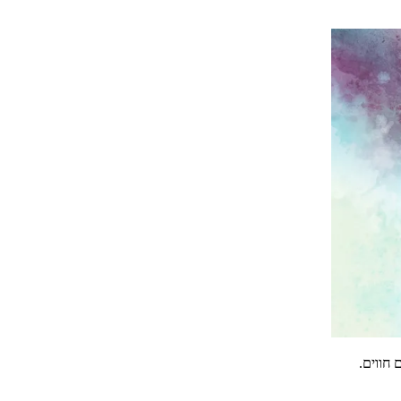
חווים
.