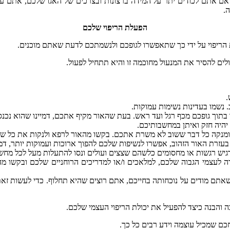
אם
אתם
לכודים
יתר
על
המידה
ברצונות
ובצרכים
של
האגו
שלכם
,
אתם
על
ה
.
הפעלת
הריפוי
שלכם
הריפוי
על
ידי
כך
שתאפשרו
לגופכם
ולנשמתכם
לדעת
שאתם
מוכנים
.
ולים
להסיר
את
המנעול
מחוכמה
זו
והיא
תתחיל
לפעול
.
.
.
נשמו
בעדינות
נשימות
עמוקות
.
בתוך
גופכם
מכף
רגל
ועד
ראש
.
בעת
שהאור
מקיף
אתכם
,
דמיינו
שהוא
נכנס
יהיה
חזק
ואיתן
במחשבותיכם
.
ומנקה
כל
דבר
ששוב
לא
משרת
אתכם
.
בקשו
מהאור
לרפא
ולנקות
את
כל
של
בעזרת
האור
הזהוב
,
אפשרו
לנשיפות
שלכם
להפוך
ארוכות
ועמוקות
יותר
,
דמי
גיש
רגשות
או
מחסומים
כלשהם
שצצים
ועולים
ונסו
להתעלות
מעל
לכל
מחש
ה
לעצמי
הגבוה
שלכם
,
למלאכים
ו
/
או
למדריכים
הרוחניים
שלכם
ובקשו
מה
אתם
מודים
על
נוכחותה
בחייכם
,
אתם
רוצים
שהיא
תחלוף
.
כדי
לעשות
זאת
ה
והבנה
כיצד
להפעיל
את
יכולת
הריפוי
העצמי
שלכם
.
כם
שמכיל
עוצמה
וידע
רבים
כל
כך
.