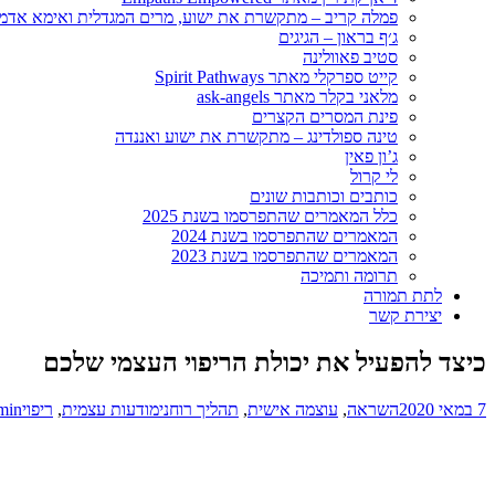
פמלה קריב – מתקשרת את ישוע, מרים המגדלית ואימא אדמ
ג׳ף בראון – הגיגים
סטיב פאוולינה
קייט ספרקלי מאתר Spirit Pathways
מלאני בקלר מאתר ask-angels
פינת המסרים הקצרים
טינה ספולדינג – מתקשרת את ישוע ואננדה
ג’ון פאין
לי קרול
כותבים וכותבות שונים
כלל המאמרים שהתפרסמו בשנת 2025
המאמרים שהתפרסמו בשנת 2024
המאמרים שהתפרסמו בשנת 2023
תרומה ותמיכה
לתת תמורה
יצירת קשר
כיצד להפעיל את יכולת הריפוי העצמי שלכם
7 במאי 2020
השראה
,
עוצמה אישית
,
תהליך רוחני
מודעות עצמית
,
ריפוי
min