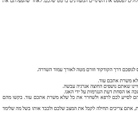
ולים
לפספס
את
השינויים
המעודנים
ברטט
שלכם
.
לאחר
שהפעלתם
את
לגופכם
דרך
הקודקוד
וזורם
מטה
לאורך
עמוד
השדרה
.
א
משרת
אתכם
עוד
.
ינו
שאתם
נושפים
החוצה
אנרגיה
עבשה
.
בה
או
הסחת
דעת
הנגרמות
על
ידי
האגו
.
ם
לסייע
לכם
לרפא
ולשחרר
את
כל
שלא
משרת
אתכם
עוד
.
בקשו
מהם
,
אתם
צריכים
תחילה
לקבל
את
המצב
שלכם
ולכבד
אותו
בשל
מה
שלימד