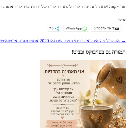
אני
מקווה
שתרגיל
זה
יעזור
לכם
להתחבר
לכוח
שלכם
ולהשיב
לכם
אמונה
ב
שיתוף
דואר אלקטרוני
WhatsApp
עוד
ניווט
→
אסטרולוגיה אינטואיטיבית: נסיגת שבתאי 2020
אסטרולוגיה אינטואיטיבית
פוסטים
תמורה גם בפייבוקס ובביט!