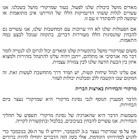
ו
לפעול
,
בעוד
שמרקורי
מושל
בשכלנו
.
אנו
נמיקות
הללו
של
הווייתנו
אינן
מתואמות
או
זו
.
ערוכות
עם
המחשבות
שלנו
,
אנו
עשויים
גם
עוררות
דברים
,
בתקווה
שנוכל
לבצע
כמה
שורת
שלנו
ומאדים
יכול
לגרום
לנו
לנטייה
לומר
ם
,
ייתכן
ויהיה
עלינו
להתנהל
בזהירות
ולמצוא
לבין
צנזורה
עצמית
.
ות
,
יש
תמיד
דרך
מתחשבת
לעשות
זאת
.
זה
בלנות
יכולות
לעזור
.
הברית
י
נסיגת
מרקורי
היא
שמרקורי
נעצר
ביום
רגיה
של
נסיגת
מרקורי
תשפיע
על
תהליך
ין
בעיכובים
,
בבלבול
ובתקשורת
לקוייה
.
ב
-3
לנובמבר
,
יידרש
לו
עד
ה
-20
בנובמבר
כדי
אולי
בזמן
הזה
הדברים
יתחילו
להיות
ברורים