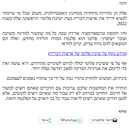
בחינת
האסטרולוגיה
,
משום
שכל
מי
שייבחר
רית
בעת
״שיבת
פלוטו״
הראשונה
שלה
בשנת
אדירה
שבה
כל
מה
שקשור
למדינה
משתנה
א
פלנטת
המוות
והלידה
מחדש
,
ואלה
הם
קרוב
לוודאי
.
של
ארצות
הברית
)
כולה
לגרום
לשינויים
מהותיים
,
היא
עושה
זאת
ינה
למצב
תודעה
נעלה
יותר
.
תדר
גבוה
על
ידי
כך
שתהיו
נאמנים
לעצמכם
.
ם
ערוכות
עם
הדברים
שאתם
רוצים
למשוך
לא
רק
עבור
מה
שאתם
רוצים
להגשים
,
אלא
לראות
עבור
כל
בני
האדם
על
הפלנטה
הזאת
.
WhatsApp
עוד