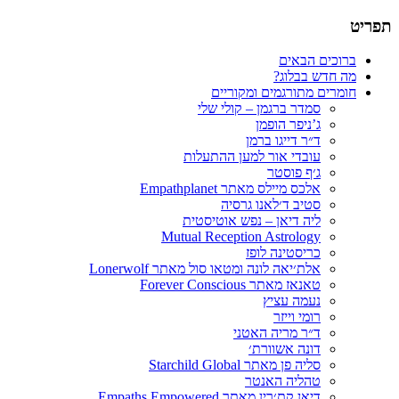
ניים
ר ברגמן
קוריים
 קולי שלי
ן
מען ההתעלות
Empathpla
גרסיה
פש אוטיסטית
Mutual Recepti
ז
טאו סול מאתר Lonerwolf
Fo
טני
Star
ר
Empaths Emp