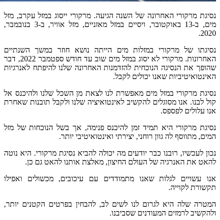
השנה
הגיעה
.
מרקורי
ייסוג
במזל
עקרב
,
מזל
יים
במזל
מאזניים
,
מזל
אוויר
,
ב
-3
בנובמבר
,
ת
מים
הייתה
נושא
חוזר
במשך
השנתיים
במזל
מים
שוב
עד
חודש
ספטמבר
2022,
דבר
ת
להזדמנות
האחרונה
שלנו
להיפתח
לאנרגיות
ים
לקבל
.
אפשרת
לנו
לצאת
מן
השכל
שלנו
ולהיכנס
אל
שיב
לאינטואיציה
שלנו
ולקבל
תובנות
שאחרת
מן
להיכנס
פנימה
,
אך
בשל
הנוכחות
של
מזל
,
יצירתי
ואינטואיטיבי
יותר
.
עים
מה
יכולה
להביא
נסיגת
מרקורי
.
היא
נוטה
לם
החיצון
,
מאלצת
אותנו
להאט
גם
כן
.
מתמודדים
עם
עיכובים
,
מכשולים
ואפילו
לנו
לשים
לב
,
להבחין
בפרטים
הקטנים
יותר
,
שסביבנו
.