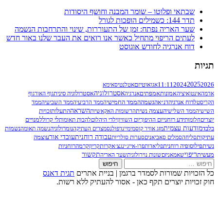
מר המבנה וחושף היסודות
מן של התעוררות, שינוי והתרחבות הנשמה
ל כאשר אנו רואים את העבר שלנו באור חדש
וגוסט
ם
אטלנטיס
אימא
אסטרולוגיה
נרגיה
אסטרולוגיה סינית
גוף האור
גוף
ממד החמישי
הממד הרביעי
הממד השביעי
הממד
השראה
התעלות
הרשומות האקאשיות
זכויות
לי קרול
ום השוויון
ילדי היהלום
להבות תאומות
למנויים
נומרולוגיה
סמי
מיינדפולנס
מצרים העתיקה
נשמה תאומה
נשמות
עבודה רוחנית
עובדי אור
עוצמה
ות סולריות
קריון
רוחניות
אייג׳ינג
צ׳אקרות
קרמה
תקשור
לוגית
שער האריה
ברגמן | בניית אתרים
תגית דאנס
ן - אסור להעתיק ללא רשות.