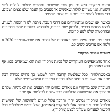
ן
שבו
מחשבות
נסתרות
יכולות
לעלות
לפני
אנשים
או
מצבים
מן
העבר
שלנו
צצים
ושבים
,
עם
אחת
ולתמיד
.
ם
עם
דרכי
העבר
,
ניתנת
לנו
הזדמנות
לשנות
,
ן
שוב
דברים
,
ולהרגיש
בטוחים
יותר
בבחירות
ה
.
באנרגיות
של
נסיגת
אוקטובר
–
נובמבר
2020
זו
ם
של
נסיגת
מרקורי
זאת
הוא
שמאדים
נסוג
אף
ה
קרובה
יותר
לשמש
,
כך
נרגיש
במידה
רבה
לה
בחיים
המיידיים
והיום
–
יומיים
שלנו
.
אדים
נסוגים
יחד
תעצים
את
האנרגיות
שלהם
לטות
כבר
שלהם
לבולטות
אף
יותר
.
ד
,
והדבר
עלול
לגרום
לתחושות
של
תשישות
להתקדם
(
מאדים
),
אבל
נרגיש
מבולבלים
בכל
ע
(
מרקורי
).