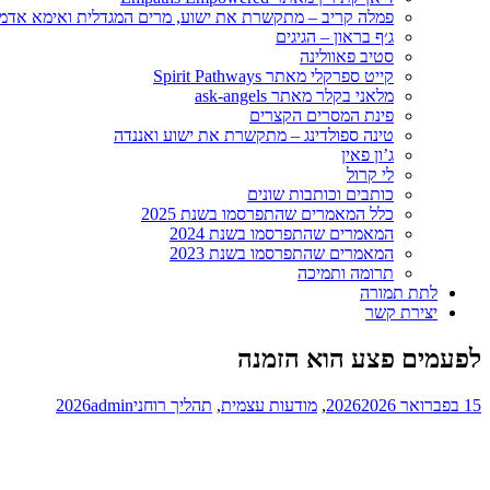
פמלה קריב – מתקשרת את ישוע, מרים המגדלית ואימא אדמ
ג׳ף בראון – הגיגים
סטיב פאוולינה
קייט ספרקלי מאתר Spirit Pathways
מלאני בקלר מאתר ask-angels
פינת המסרים הקצרים
טינה ספולדינג – מתקשרת את ישוע ואננדה
ג’ון פאין
לי קרול
כותבים וכותבות שונים
כלל המאמרים שהתפרסמו בשנת 2025
המאמרים שהתפרסמו בשנת 2024
המאמרים שהתפרסמו בשנת 2023
תרומה ותמיכה
לתת תמורה
יצירת קשר
לפעמים פצע הוא הזמנה
15 בפברואר 2026
2026
,
מודעות עצמית
,
תהליך רוחני
admin
2026