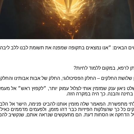
ים הבאים
:
״אנו נמצאים בתקופה שמפנה את תשומת לבנו ללב ליבה 
תן לרפא
,
במקום ללמוד לחיות
?
ן שלושת החלקים
–
החלק הפסיכולוגי
,
החלק של אבות אבותינו והחלק 
יאון ענק שמזמין אותי לצלול עמוק יותר
,
״לקפוץ ראש״ אל מעמק
בחינה והבנה
.
כך היה במקרה הזה
.
לתי מתפשרת
.
המאמר שלה מזמין אותנו להביט פנימה
,
הישר אל הלב 
ים כל כך שהצלקות הפיזיות כבר דהו מזמן
,
ולפעמים מדממים כאילו
 הדחקה או הסחות דעת
.
הם מתעקשים שנראה אותם
,
שנקשיב להם