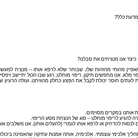
מדעת כלל
?
כיצד אנו מנציחים את סבלנו
?
פיין מהותי מהזהות שלו
,
שבוחר שלא לרפא אותו
–
מנציח למעשה
וי מלא
.
אנו מחפשים תיקון
,
ריפוי מוחלט
,
רגע שבו הכול יתיישב ויפסי
לעתים חוסר יכולת לקבל את הפצע כחלק מהוויתנו
.
ועולה הרעיון 
 אותנו במקרים מסוימים
.
ה להגיע לריפוי מוחלט
–
סוג של הנצחת מסע הריפוי
.
 לנסות להדחיק או לרפא אותו לגמרי
(
להעלים אותו
),
אנו משלבים אותו
הליך אלכימי עוצמתי
.
אלכימיה
,
אותה אמנות עתיקה שהאמינה ביכול