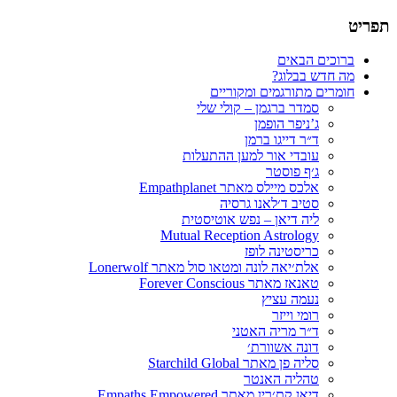
תפריט
תרגום חומרים רוחניים
הבלוג של סמדר ברגמן
דילוג
ברוכים הבאים
לתוכן
מה חדש בבלוג?
חומרים מתורגמים ומקוריים
סמדר ברגמן – קולי שלי
ג’ניפר הופמן
ד״ר דייגו ברמן
עובדי אור למען ההתעלות
ג׳ף פוסטר
אלכס מיילס מאתר Empathplanet
סטיב ד׳לאנו גרסיה
ליה דיאן – נפש אוטיסטית
Mutual Reception Astrology
כריסטינה לופז
אלת׳יאה לונה ומטאו סול מאתר Lonerwolf
טאנאז מאתר Forever Conscious
נעמה עציץ
רומי וייזר
ד״ר מריה האטני
דונה אשוורת׳
סליה פן מאתר Starchild Global
טהליה האנטר
דיאן קת׳רין מאתר Empaths Empowered