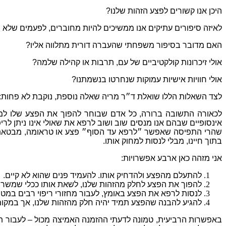
היכן אנו קשורים לפצע הזהות שלנו
?
לאיזה סיפורים עתיקים אנו ממשיכים להיות מחוברים
,
לפעמים שלא 
האם מדובר בסיפור משפחתי שהעברה דורית מתלווה אליו
?
אולי זיכרונות קולקטיביים של עם
,
תרבות או קהילה שלמה
?
אולי חוויות אישיות עמוקות שנחרטו בנשמתנו
?
לצד השאלות הללו שואלת ד״ר מריה שאלה נוספת
,
נוקבת לא פחות
:
לכאורה התשובה ברורה
,
כל אדם שבוחר להפוך את הפצע שלו למא
אינסופיים שבהם אנו מנסים שוב ושוב לרפא את שאולי אינו ניתן לריפ
שהרי התפיסה שאפשר ״לרפא עד הסוף״ פצע או טראומה
,
מבטאת 
בתוך חיינו
,
מבלי לנסות למחוק אותו
.
אני מזהה כאן ארבע אפשרויות
:
להתעלם מהפצע ולהדחיק אותו
.
להעמיד פנים שהוא לא קיים
.
להפוך את הפצע לחלק מהזהות שלנו
,
לשאת אותו ככלי שמשרת
לנסות לרפא את הפצע באומץ
,
לעבור מחזורי ריפוי רבים במטר
להגיע להבנה שהפצע תמיד יהיה חלק מהזהות שלנו
,
אך במקום
באפשרות הרביעית
,
טמונה לדעתי ההזמנה האמיצה מכול
–
לעבור ת