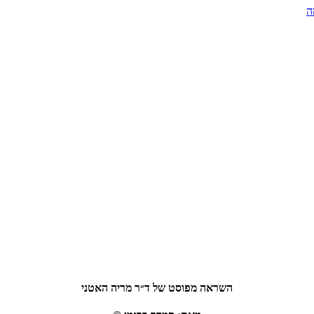
ה
השראה מפוסט של ד״ר מריה האטני