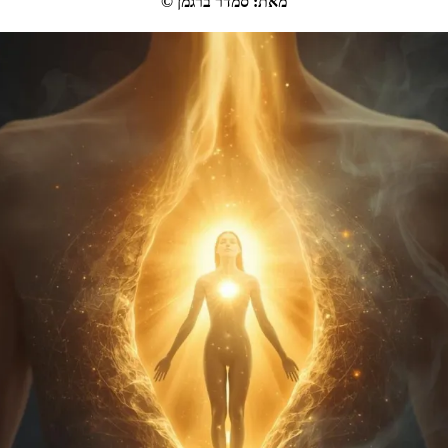
מאת
:
סמדר ברגמן
©