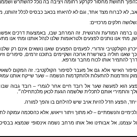
להפוך תחושת מחסור לקרקע רחומה ויציבה בה נוכל להשתרש ושממנה
אב
,
לא לברוח מצד אחד
,
וגם לא להיאחז בכאב כבסיס לכלל זהותנו
,
מצ
שלושה חלקים מרכזיים
:
נו ברמה המודעת והרגשית
.
זה המרחב שבו
,
באמצעות דרכים אפשרי
שן
,
מתי אנו נותנים לפצעים ולטראומות שלנו לנהל אותנו ומתי אנו 
כרון הקולקטיבי והדורי
.
לפעמים הפצעים שאנו נושאים אינם רק שלנו
,
ך שאנו חוליה בשרשרת ארוכה ושקיימים בתוכנו זרמים
,
סיפורים וזי
רך להתמיר אותו לכוח מחבר ומרפא
.
יפור האישי אלא גם אל מעבר לסיפור הקולקטיבי
.
זה המקום לשאו
מוק והזדמנות להתעלות ולהתקדמות הנשמה
–
שער שייקח אותנו עמו
צע הוא למעשה שער אל רובד חיים אחר לגמרי
–
רובד גבוה שבו
לך והתמירי אותם לתכלית שלשמה הגעת לכאן מלכתחילה״
.
יחד
,
הפצע חדל להיות אויב שיש להילחם בו והפך למורה
.
לכימיים והנשמתיים
–
לא מתוך ויתור וייאוש
,
אלא כהסכמה עמוקה לחי
ל עצמנו
,
אל אבותינו ואל אותו מרחב נשמה אינסופי שנמצא בבסיס 