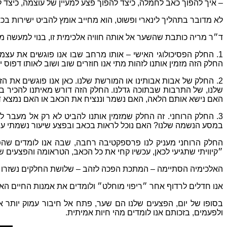
–
איך להפוך כאב לחמלה
,
כיצד להפוך פצע למעיין של עוצמה
,
כיצד 
לא מדובר בתהליך לינארי ופשוט
,
הוא מחייב אומץ להביט ישירות בכ
ד״ר מריה כותבת שהשער אל אותה חוויה אלכימית זו
,
בנוי למעשה מ
1.
החלק הפסיכולוגי האישי
–
אותו מרחב שבו אנו פוגשים את עצמ
החלק הזה מזמין אותנו לזהות מתי אנו חוזרים שוב ושוב לאותו דפוס י
2.
החלק של אבות אבותינו או המורשת שלנו
.
כאן אנו פוגשים את הזי
שלנו
,
של התרבות שבתוכה גדלנו
.
החלק הזה דורש מאיתנו להכיר בכ
האם נישא אותם הלאה
,
האם נשמר וננציח את הכאב או האם נמצא ד
3.
החלק הרוחני
.
זה החלק שמזמין אותנו להביט לא רק אל מעבר לס
במסע הנשמה שלנו
?
האם נוכל לראות בכאב ובפצע שיעור נשמתי ע
החלק הרוחני מעניק לנו פרספקטיבה רחבה
,
שבה אנו לומדים שהפ
״קיוויתי שתגיעי לכאן
,
עכשיו קחי את כל הכאב
,
הטראומה והפצעים ש
האלכימיה הסתיימה
–
המתכת הפכה לזהב
–
שלושת החלקים נשזרו 
אנו חדלים לרדוף אחר ״ריפוי מוחלט״ ולומדים את אמנות החיים הא
בסופו של יום
,
הפצעים שלנו הם שער
,
פתח אל חיבור עמוק יותר א
ולפעמים
,
בזכותם אנו לומדים מהי חיות אמיתית
.