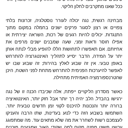
ככל שאנו מתקרבים לחלון הליקוי
.
מבחינה רגשית
,
נגה יכולה לעורר נוסטלגיה
,
זכרונות בלתי
צפויים או רצון לסגור פרקים ישנים בחמלה במקום מתוך
התנגדות
.
יכולים להיות רגעים של רכות
,
השראה יצירתית או
אפילו חוסר ודאות זמני
,
שעה שמבנים ישנים מרפים את
אחיזתם
.
אם תאפשרו לתחושות הללו להופיע מבלי לנתח אותן
יתר על המידה
,
הדבר יסייע לתהליך האינטגרציה להתרחש
באופן טבעי
.
אין זה שבוע לאלץ בהירות
;
זה שבוע שבו יש
לאפשר להיערכות הפנימית להתרחש מתחת לפני השטח
,
היכן
שהטרנספורמציה האמיתית מתחילה
.
כאשר מסדרון הליקויים ייפתח
,
אלה שכיבדו הכנה זו של נגה
ירגישו בהבדל
.
הלב יהיה רך יותר אבל חזק יותר
,
האינטואיציה
ברורה יותר והנכונות להיכנס לקווי זמן חדשים טבעית יותר
.
השתמשו בשבוע הזה כדי לנוע בעדינות
,
שתו הרבה והעניקו
לעצמכם רשות לשחרר את מה שלא מתאים עוד
.
מה שמתפוגג
עכשיו פשוט מפנה מקום למה שקודי האור שמגיעים מוכנים