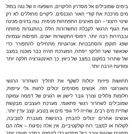
בימים שמובילים אל מסדרון הליקויים
,
השפעה זו של נגה במזל
מים מרככת את קודי האור הנכנסים
.
ליקויים מחוללים לא רק
שינוי חיצוני
–
הם מאיצים התפתחות פנימית
.
נגה בדגים מכינה
את הגוף הרגשי לקבלת התשדורות הללו בהתנגדות פחותה
ובבהירות רבה יותר
.
דפוסי התקשרות ישנים
,
תפיסות עצמיות
שפג תוקפן והסתבכויות אנרגטיות מתחילים להתפורר כדי
שכאשר שער הליקוי ייפתח
,
המערכת תהיה כבר מוכנה במצב
של שחרור במקום במצב של כיווץ
.
כך האינטגרציה חלקה יותר
ומודעת הרבה יותר
.
תחושות פיזיות יכולות לשקף את תהליך השחרור הרגשי
והאנרגטי הזה
.
אנשים מסוימים יכולים לחוות גלי עייפות
,
חלומות צלולים וצורך גובר לישון או רגעים של דממה עמוקה
שמובילים לשחרור רגשי פתאומי
.
מערכת העצבים מבקשת
שתיית מים רבים
,
שהייה ליד גופי מים או בטבע
,
קצב עדין יותר
.
אנשים אחרים יכולים להבחין ברגישות מוגברת לסביבה
,
לקולות או למצבי רוח קולקטיביים
.
אין אלה נסיגות
–
אלה הם
סימנים שהגוף עובר כיול מחדש כדי להחזיק בתדר מעודן יותר