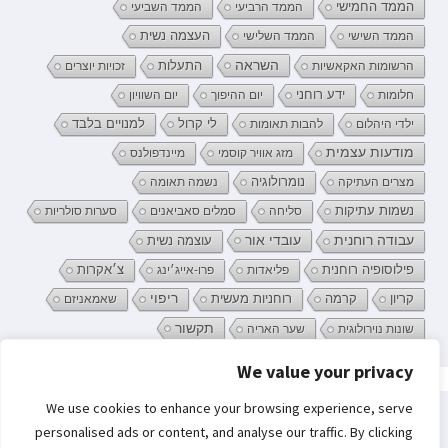
הממד החמישי
הממד הרביעי
הממד השביעי
העצמה נשית
הממד השישי
הממד השלישי
השראה
התעלות
הרשומות האקאשיות
זכויות יוצרים
ידע רוחני
חלומות
יום ההיפוך
יום השוויון
לי קרול
ילדי היהלום
להבות תאומות
למנויים בלבד
מודעות עצמית
מזג אוויר קוסמי
מיינדפולנס
נומרולוגיה
מצרים העתיקה
נשמה תאומה
נשמות עתיקות
סליחה
סמלים סאביאנים
סערות סולריות
עובדי אור
עבודה רוחנית
עוצמה נשית
פילוסופיה רוחנית
פליאדות
פרו-אייג׳ינג
צ׳אקרות
קריון
רוחניות מעשית
ריפוי
קרמה
שאמאניזם
תקשור
שונות נוירולוגית
שער האריה
We value your privacy
פרטיות וקובצי Cookie: אתר זה משתמש בקובצי Cookie. המשך השימוש באתר
We use cookies to enhance your browsing experience, serve
מהווה את ההסכמה שלך לשימוש בהם.
חיפוש:
personalised ads or content, and analyse our traffic. By clicking