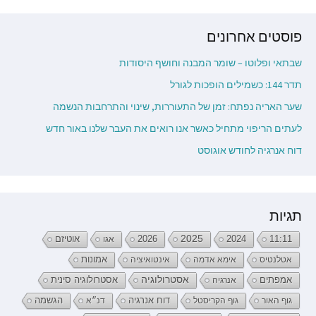
פוסטים אחרונים
שבתאי ופלוטו – שומר המבנה וחושף היסודות
תדר 144: כשמילים הופכות לגורל
שער האריה נפתח: זמן של התעוררות, שינוי והתרחבות הנשמה
לעתים הריפוי מתחיל כאשר אנו רואים את העבר שלנו באור חדש
דוח אנרגיה לחודש אוגוסט
תגיות
2026
2025
2024
11:11
אגו
אוטיזם
אטלנטיס
אימא אדמה
אינטואיציה
אמונות
אמפתים
אסטרולוגיה
אנרגיה
אסטרולוגיה סינית
דוח אנרגיה
גוף האור
גוף הקריסטל
דנ״א
הגשמה