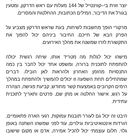
יוצר זווית בי
–
קווינטייל של
144
מעלות עם ראש הדרקון
,
ומטעין
בגורל את הדיבור
,
המילים הכתובות
,
ההחלטות והמסרים
.
מרקורי הופך מחשבות לשיחות
,
בעת שראש הדרקון מצביע על
הפרק הבא של חייכם
.
החיבור ביניהם יכול להפוך את
התקשורת לזרז שמשנה את מהלך האירועים
.
מישהו יכול לגלות מה מטריד אותו
,
שיחה רגשית יכולה
להתפתח לתוכנית ברורה
,
ומשפט אחד יכול לחבר בין כמה
התנסויות מהזמן האחרון ולהראות לאן הובילו
.
דברים
שמתחילים תחת השפעה זו יכולים להמשיך ולהתפתח במהלך
הימים הקרובים באמצעות קשר מחודש
,
קביעת פגישה
,
הצהרה
על רגש
,
אישור החלטה או מתן שם
,
פרטים ותאריך לתוכנית
עתידית
.
היבט זה יכול גם לעורר תובנות עמוקות
,
רגעי הארה פתאומיים
,
הורדות אינטואיטיביות וגילויים
,
עוד לפני שמשהו השתנה באופן
גלוי
.
חלום עוצמתי יכול להכיל אמירה
,
אדם או מקום שישובו