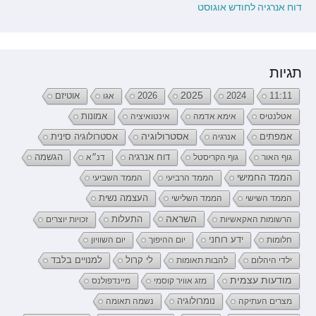
דוח אנרגיה לחודש אוגוסט
תגיות
2026
2025
2024
11:11
אגו
אוטיזם
אטלנטיס
אימא אדמה
אינטואיציה
אמונות
אמפתים
אסטרולוגיה
אנרגיה
אסטרולוגיה סינית
דוח אנרגיה
גוף האור
גוף הקריסטל
דנ״א
הגשמה
הממד החמישי
הממד הרביעי
הממד השביעי
העצמה נשית
הממד השישי
הממד השלישי
השראה
התעלות
הרשומות האקאשיות
זכויות יוצרים
ידע רוחני
חלומות
יום ההיפוך
יום השוויון
לי קרול
ילדי היהלום
להבות תאומות
למנויים בלבד
מודעות עצמית
מזג אוויר קוסמי
מיינדפולנס
נומרולוגיה
מצרים העתיקה
נשמה תאומה