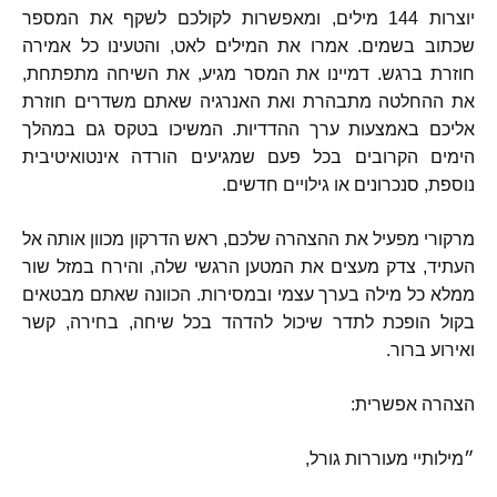
יוצרות
144
מילים
,
ומאפשרות לקולכם לשקף את המספר
שכתוב בשמים
.
אמרו את המילים לאט
,
והטעינו כל אמירה
חוזרת ברגש
.
דמיינו את המסר מגיע
,
את השיחה מתפתחת
,
את ההחלטה מתבהרת ואת האנרגיה שאתם משדרים חוזרת
אליכם באמצעות ערך ההדדיות
.
המשיכו בטקס גם במהלך
הימים הקרובים בכל פעם שמגיעים הורדה אינטואיטיבית
נוספת
,
סנכרונים או גילויים חדשים
.
מרקורי מפעיל את ההצהרה שלכם
,
ראש הדרקון מכוון אותה אל
העתיד
,
צדק מעצים את המטען הרגשי שלה
,
והירח במזל שור
ממלא כל מילה בערך עצמי ובמסירות
.
הכוונה שאתם מבטאים
בקול הופכת לתדר שיכול להדהד בכל שיחה
,
בחירה
,
קשר
ואירוע ברור
.
הצהרה אפשרית
:
״מילותיי מעוררות גורל
,