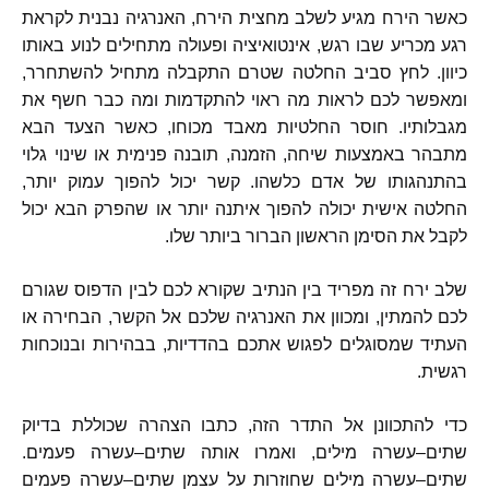
כאשר הירח מגיע לשלב מחצית הירח
,
האנרגיה נבנית לקראת
רגע מכריע שבו רגש
,
אינטואיציה ופעולה מתחילים לנוע באותו
כיוון
.
לחץ סביב החלטה שטרם התקבלה מתחיל להשתחרר
,
ומאפשר לכם לראות מה ראוי להתקדמות ומה כבר חשף את
מגבלותיו
.
חוסר החלטיות מאבד מכוחו
,
כאשר הצעד הבא
מתבהר באמצעות שיחה
,
הזמנה
,
תובנה פנימית או שינוי גלוי
בהתנהגותו של אדם כלשהו
.
קשר יכול להפוך עמוק יותר
,
החלטה אישית יכולה להפוך איתנה יותר או שהפרק הבא יכול
לקבל את הסימן הראשון הברור ביותר שלו
.
שלב ירח זה מפריד בין הנתיב שקורא לכם לבין הדפוס שגורם
לכם להמתין
,
ומכוון את האנרגיה שלכם אל הקשר
,
הבחירה או
העתיד שמסוגלים לפגוש אתכם בהדדיות
,
בבהירות ובנוכחות
רגשית
.
כדי להתכוונן אל התדר הזה
,
כתבו הצהרה שכוללת בדיוק
שתים
–
עשרה מילים
,
ואמרו אותה שתים
–
עשרה פעמים
.
שתים
–
עשרה מילים שחוזרות על עצמן שתים
–
עשרה פעמים