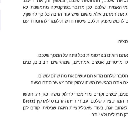
ויות
שלכם
,
התחושות
שלכם
,
ובאופן
זה
,
את
חייכם
.
י
האמיתי
שלכם
.
לכן
מדובר
בפרקטיקה
מתמשכת
.
לא
ם שהתפרסמו
ג
את
המתח
,
אלא
משום
שיש
עוד
הרבה
כל
כך
לחשוף
,
ם
לרכוש
מעניקות
לכם
שיטות
חדשות
לגמרי
להתמודד
עם
ם שהתפרסמו
טציה
:
ותמיכה
תם
רואים
בפרסומות
בכל
פינה
על
המסך
שלכם
.
לו
מייסדים
,
אנשים
אמיתיים
,
שמרגישים
חביבים
,
כנים
הסבר
שלהם
מדוע
הם
עושים
את
מה
שהם
עושים
.
ם
אתם
מרגישים
משהו
עמוק
יותר
מאשר
סתם
רגיעה
.
נים
,
יבשים
וקרים
מדי
מכדי
לחלוק
משהו
כגון
זה
.
חפשו
ה
המדיטציות
שלכם
.
עבורי
הייתה
זו
ברט
לארקין
(Brett
לאהוב
יוגה
,
בעוד
שאפליקציית
היוגה
שניסיתי
קודם
לכן
ק
תרגילים
ולא
יותר
.