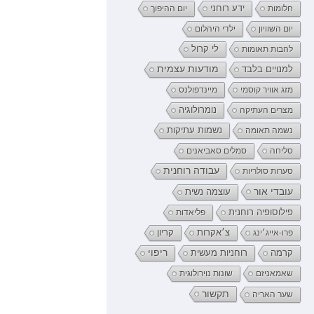
ידע רוחני
חלומות
יום ההיפוך
יום השוויון
ילדי היהלום
לי קרול
להבות תאומות
מודעות עצמית
למנויים בלבד
מזג אוויר קוסמי
מיינדפולנס
נומרולוגיה
מצרים העתיקה
נשמה תאומה
נשמות עתיקות
סליחה
סמלים סאביאנים
עבודה רוחנית
סערות סולריות
עובדי אור
עוצמה נשית
פילוסופיה רוחנית
פליאדות
קריון
פרו-אייג׳ינג
צ׳אקרות
רוחניות מעשית
ריפוי
קרמה
שאמאניזם
שונות נוירולוגית
תקשור
שער האריה