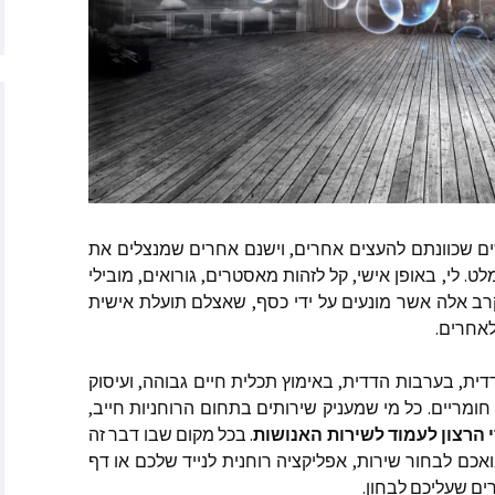
יץ
ר
ה האטני
וורת׳
סליה פן מאתר Starchild
ם
שכוונתם
להעצים
אחרים
,
וישנם
אחרים
שמנצלים
את
האנטר
לט
.
לי
,
באופן
אישי
,
קל
לזהות
מאסטרים
,
גורואים
,
מובילי
רב
אלה
אשר
מונעים
על
ידי
כסף
,
שאצלם
תועלת
אישית
׳רין מאתר
אחרים
.
Empaths Emp
דית
,
בערבות
הדדית
,
באימוץ
תכלית
חיים
גבוהה
,
ועיסוק
ריב – מתקשרת
, מרים המגדלית
חומריים
.
כל
מי
שמעניק
שירותים
בתחום
הרוחניות
חייב
,
אדמה
הרצון
לעמוד
לשירות
האנושות
.
בכל
מקום
שבו
דבר
זה
אכם
לבחור
שירות
,
אפליקציה
רוחנית
לנייד
שלכם
או
דף
ן – הגיגים
ים
שעליכם
לבחון
.