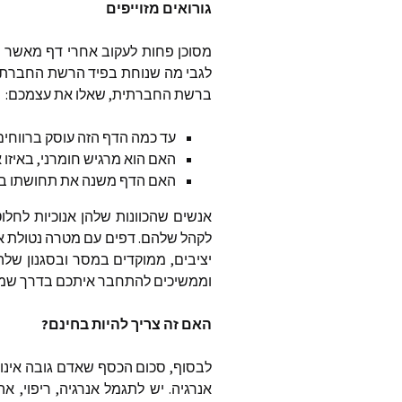
גורואים
מזוייפים
מסוכן
פחות
לעקוב
אחרי
דף
מאשר
ל
לגבי
מה
שנוחת
בפיד
הרשת
החברתי
ברשת
החברתית
,
שאלו
את
עצמכם
:
עד
כמה
הדף
הזה
עוסק
ברווחים
האם
הוא
מרגיש
חומרני
,
באיזו
א
האם
הדף
משנה
את
תחושתו
ב
אנשים
שהכוונות
שלהן
אנוכיות
לחלוט
לקהל
שלהם
.
דפים
עם
מטרה
נטולת
א
יציבים
,
ממוקדים
במסר
ובסגנון
שלה
וממשיכים
להתחבר
איתכם
בדרך
שמר
האם
זה
צריך
להיות
בחינם
?
לבסוף
,
סכום
הכסף
שאדם
גובה
אינו
אנרגיה
.
יש
לתגמל
אנרגיה
,
ריפוי
,
אה