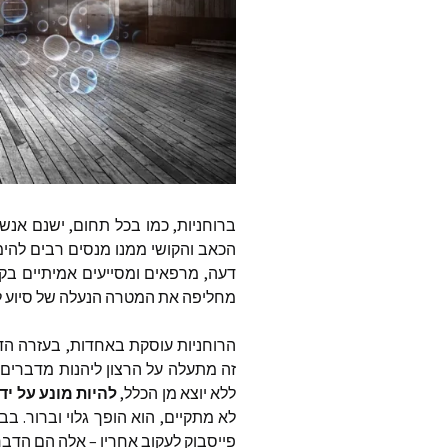
נעמה עצ
רומי וייז
ד״ר מרי
דונה אש
Global
ברוחניות
,
כמו
בכל
תחום
,
ישנם
אנשי
טהליה 
הכאב
והקושי
ממנו
מנסים
רבים
להימ
דעה
,
מרפאים
ומסייעים
אמיתיים
בק
דיאן קת
מחליפה
את
המטרה
הנעלה
של
סיוע
ל
owered
הרוחניות
עוסקת
באחדות
,
בעזרה
הד
פמלה ק
את ישוע
זה
מתעלה
על
הרצון
ליהנות
מדברים
ואימא 
ללא
יוצא
מן
הכלל
,
להיות
מונע
על
ידי
לא
מתקיים
,
הוא
הופך
גלוי
וברור
.
בבו
ג׳ף בראו
פייסבוק
לעקוב
אחריו
–
אלה
הם
הדבר