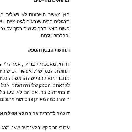
מרפאים
מזוייפים
חוץ
מאשר
חשבונות
לא
פעילים
רב
תרגולים
רבים
שנראים
לגיטימיים
.
שימ
פשוט
מצאו
דרך
לעשות
כסף
על
גב
והבלבול
שלהם
.
תחושת
הבטן
והספק
דודתי
,
מאסטרית
ברייקי
,
אמרה
לי
שב
תחושת
הבטן
שלי
.
ואפשרי
גם
שיהיו
מחברתי
ואת
הפגישה
הראשונה
בכיוו
לקראתם
.
הספק
שלי
היה
הגיוני
,
אבל
ה
זו
בחירה
טובה
.
אם
הם
לא
נגעו
בל
היזהרו
.
כמה
מאותן
פרסומות
מתוכננו
דוגמה
לדברים
עבורם
לא
אשלם
א
עבורי
הכול
קשור
לאנרגיה
שאני
מרגי