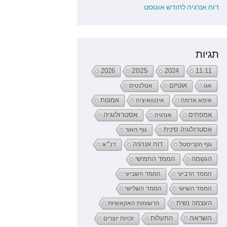
דוח אנרגיה לחודש אוגוסט
תגיות
2026
2025
2024
11:11
אגו
אוטיזם
אטלנטיס
אימא אדמה
אינטואיציה
אמונות
אמפתים
אסטרולוגיה
אנרגיה
אסטרולוגיה סינית
גוף האור
דוח אנרגיה
גוף הקריסטל
דנ״א
הממד החמישי
הגשמה
הממד הרביעי
הממד השביעי
הממד השישי
הממד השלישי
העצמה נשית
הרשומות האקאשיות
השראה
התעלות
זכויות יוצרים