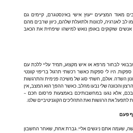
ים
מאוד
המציעים
ייעוץ
אישי
באינסטגרם
,
קיימים
גם
ו
לב
לאנרגיה
,
לכוונות
ולתועלת
שלהם
,
כיוון
שרבים
מהם
אנשים
שזקוקים
באופן
נואש
למישהו
שיפחית
את
הכאב
בואי
לבחור
מרפא
או
איש
מקצוע
,
תמיד
עליי
ללכת
עם
ספקות
.
היו
לי
ספקות
כאשר
רכשתי
תרגול
בריפוי
קוונטי
נון
השדה
.
אולם
,
חשתי
סוג
של
משיכה
פנימית
והתרגשות
רצון
והכוונה
שלי
נבעו
מהלב
.
כאשר
ההפך
הוא
המצב
,
אין
בכם
,
אלא
נגעו
במחשבותיכם
באמצעות
פרסום
חכם
–
ת
לתפעל
את
הרגשות
ואת
התהליכים
הקוגניטיביים
שלנו
.
ף
פעם
שה
,
שעמה
אתם
ניגשים
אליי
.
גברת
אחת
,
שאחר
החשבון