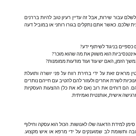
שלם
עבור
שירות
,
אבל
זה
עדיין
רעיון
טוב
להיות
בררנים
ת
שלכם
.
כאשר
אתם
נתקלים
בגורו
רוחני
או
במוביל
דעה
כספיים
בניגוד
לשיתוף
ידע
?
ינטנסיביות
הוא
משווק
את
מה
שהוא
מוכר
?
משך
הזמן
,
האם
יש
עוד
ועוד
מודעות
ממומנות
?
ין
מראים
זאת
על
ידי
בחירת
רווח
על
פני
יושרה
ותועלת
נוכיות
לשרת
אחרים
ולעזור
להם
להטיב
עם
חייהם
נותרים
ם
.
הם
דוחים
את
רוב
(
אם
לא
את
כל
)
ההצעות
העסקיות
גישה
אישית
,
אותנטית
ואמיתית
.
סימן
למידת
הדאגה
שלו
לאנושות
.
הכול
הוא
עסקה
וחילוף
בה
ותשומת
לב
שמוענקים
על
ידי
מרפא
או
איש
מקצוע
.