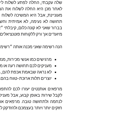
שלה
עקבתי
,
החלה
לפתע
לשלוח
לי
לאחר
מכן
היא
החלה
לשלוח
את
המ
מעוניינת
,
אבל
היא
המשיכה
לשלוח
ל
תחושה
לא
נעימה
,
לא
אמיתית
וחשת
בברור
שאני
לא
קונה
כלום
,
קיבלתי
״א
מיועדים
אך
ורק
ללקוחות
פוטנציאלים
הנה
רשימה
שאני
מכנה
אותה
״רשימ
מרגישים
כמו
אנשי
מכירות
,
מנד
מעניקים
לכם
תחושה
רעה
או
מו
לא
נראה
שבאמת
אכפת
להם
,
ג
יוצרים
תלות
ארוכת
–
טווח
בהם
.
מרפאים
אותנטים
יעזרו
לכם
להתפת
לקבל
שירות
באופן
קבוע
,
אבל
מעניק
לנחמה
ולתחושה
טובה
.
מרפאים
או
חזקים
יותר
ויותר
בעצמכם
ולהזדקק
ל