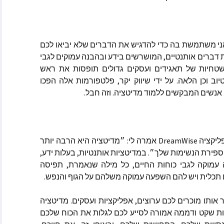
וולינה
קייט ספרקלי מאתר Spirit
Pa
י
משתמשת
בה
כדי
להדגיש
את
הדברים
שלא
יביאו
לכם
דברים
אותנטיים
,
המושרשים
בידע
ובהבנה
עמוקים
לגבי
מלאני בקלר מאתר ask-
טחיות
של
תאגידים
ועסקים
גדולים
תופסות
את
ראש
יוב
וכן
הלאה
.
על
ידי
שיווק
יקר
,
פלטפורמות
אלה
הפכו
מסרים הקצרים
אנשים
המבקשים
ללמוד
מדיטציה
.
וזה
חבל
.
ולדינג – מתקשרת
 ואננדה
ליקציה
DreamWise
אמרה
לי
:
״מדיטציה
היא
הרבה
יותר
ספירת
הנשימות
שלך״
.
במדיטציות
אותנטיות
,
בעלות
ידע
,
עמוקה
לגבי
כוחות
החיים
,
כל
מילה
שנאמרת
,
תפיסה
תכלית
ויש
להם
השפעה
עמוקה
משלהם
על
הגוף
והנפש
.
וכותבות שונים
אותו
מוכרים
לכם
ערוצים
,
אפליקציות
ועסקים
.
מדיטציה
אמרים
ת
שקט
ודממה
אמורה
לסייע
לכם
לגלות
את
הכוח
שלכם
 בשנת 2025