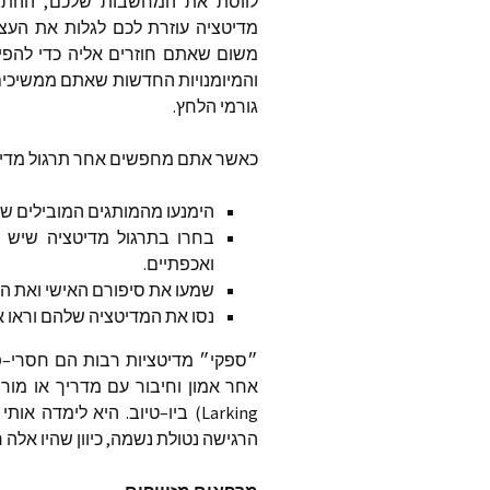
לווסת
את
המחשבות
שלכם
,
ההתנס
מדיטציה
עוזרת
לכם
לגלות
את
העצמ
המאמרי
משום
שאתם
חוזרים
אליה
כדי
להפי
בשנת 2024
והמיומנויות
החדשות
שאתם
ממשיכי
המאמרי
גורמי
הלחץ
.
בשנת 2023
כאשר
אתם
מחפשים
אחר
תרגול
מדי
תרומה 
הימנעו
מהמותגים
המובילים
שא
בחרו
בתרגול
מדיטציה
שיש
ואכפתיים
.
שמעו
את
סיפורם
האישי
ואת
ה
נסו
את
המדיטציה
שלהם
וראו
א
״ספקי״
מדיטציות
רבות
הם
חסרי
–
פ
אחר
אמון
וחיבור
עם
מדריך
או
מור
Larking)
ביו
–
טיוב
.
היא
לימדה
אותי
הרגישה
נטולת
נשמה
,
כיוון
שהיו
אלה
ר