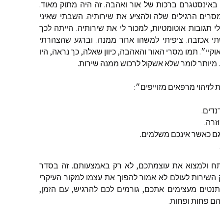
באינסטגרם
ברכות
של
אור
ואהבה
.
זה
היה
מתוק
מאוד
.
סרים
הרגילים
שלה
ולהציע
את
שירותיה
.
השבתי
שאיני
י
תגובות
אוטומטיות
,
למכור
לי
את
שירותיה
.
הייתה
לכך
י
אכזבה
.
ציפיתי
למשהו
אחר
ממנה
.
וברגע
שהצהרתי
וקיי״
.
תמו
מסרי
האור
והאהבה
,
כיוון
שאלה
,
כך
נראה
,
היו
.
מיותר
לומר
שלא
אשקול
לרכוש
ממנה
שירות
.
ת
לזיהוי
מרפאים
מזוייפים״
:
נדים
.
זרה
.
ם
כאשר
אינכם
משלמים
.
ח
ולמצוא
את
עוצמתכם
,
לא
רק
באמצעותם
.
זה
בסדר
השירות
לעולם
לא
אמור
להפוך
את
עצמו
למקור
העיקרי
תנטים
מעצימים
אתכם
,
גורמים
לכם
להרגיש
,
עם
הזמן
,
הם
פחות
ופחות
.