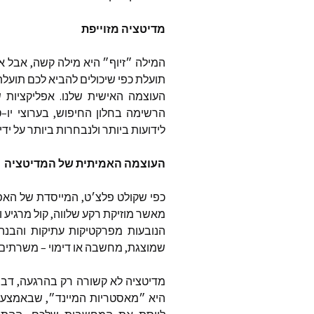
סטיב פא
מדיטציה
מזוייפת
thways
המילה
״זיוף״
היא
מילה
קשה
,
אבל
אנ
תועלת
כפי
שיכולים
להביא
לכם
תועלת
העוצמה
האישית
שלנו
.
אפליקציות
ש
angels
הרשימה
בחלון
החיפוש
,
בערוצי
יו
–
ט
פינת ה
לידועות
ביותר
ולנבחרות
ביותר
על
ידי
טינה ספ
העוצמה
האמיתית
של
המדיטציה
את ישוע
כפי
שקולט
פלצ׳ט
,
המייסדת
של
האפ
ג’ון פאין
מאשר
מוזיקת
רקע
שלווה
,
קול
מרגיע
ו
הנובעות
מפרקטיקות
עתיקות
והבנה
לי קרול
שמוצגת
,
מחשבה
או
דימוי
–
משרתים
כותבים 
מדיטציה
לא
קשורה
רק
בהרגעה
,
דבר
כלל המ
היא
״מאסטריות
המיינד״
,
שבאמצעו
שהתפרסמו