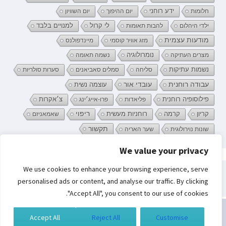
ידע רוחני
חלומות
יום ההיפוך
יום השוויון
לי קרול
ילדי היהלום
להבות תאומות
למנויים בלבד
מודעות עצמית
מזג אוויר קוסמי
מיינדפולנס
נומרולוגיה
מצרים העתיקה
נשמה תאומה
נשמות עתיקות
סליחה
סמלים סאביאנים
סערות סולריות
עובדי אור
עבודה רוחנית
עוצמה נשית
פילוסופיה רוחנית
פליאדות
פרו-אייג׳ינג
צ׳אקרות
קריון
רוחניות מעשית
ריפוי
קרמה
שאמאניזם
תקשור
שונות נוירולוגית
שער האריה
We value your privacy
פרטיות וקובצי Cookie: אתר זה משתמש בקובצי Cookie. המשך השימוש באתר
We use cookies to enhance your browsing experience, serve
מהווה את ההסכמה שלך לשימוש בהם.
חיפוש:
personalised ads or content, and analyse our traffic. By clicking
לקבלת מידע נוסף, כולל מידע על השליטה בקובצי Cookies, ניתן לעיין בעמוד:
"Accept All", you consent to our use of cookies.
מדיניות קובצי ה-Cookie
Accept All
Reject All
Customise
כל הזכויות שמורות לסמדר ברגמן | בניית אתרים
תגית דאנס