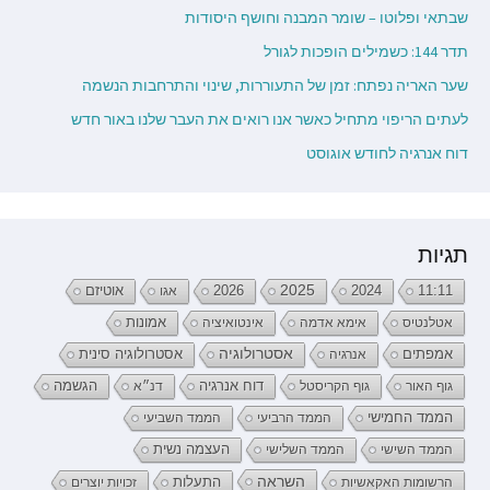
שבתאי ופלוטו – שומר המבנה וחושף היסודות
תדר 144: כשמילים הופכות לגורל
שער האריה נפתח: זמן של התעוררות, שינוי והתרחבות הנשמה
לעתים הריפוי מתחיל כאשר אנו רואים את העבר שלנו באור חדש
דוח אנרגיה לחודש אוגוסט
תגיות
2026
2025
2024
11:11
אגו
אוטיזם
אטלנטיס
אימא אדמה
אינטואיציה
אמונות
אמפתים
אסטרולוגיה
אנרגיה
אסטרולוגיה סינית
דוח אנרגיה
גוף האור
גוף הקריסטל
דנ״א
הגשמה
הממד החמישי
הממד הרביעי
הממד השביעי
העצמה נשית
הממד השישי
הממד השלישי
השראה
התעלות
הרשומות האקאשיות
זכויות יוצרים