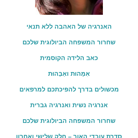
האנרגיה
של
האהבה
ללא
תנאי
שחרור
המשפחה
הביולוגית
שלכם
כאב
הלידה
הקוסמית
אִמָּהוּת
ואַבָּהוּת
מכשולים
בדרך
להפיכתכם
למרפאים
אנרגיה
נשית
ואנרגיה
גברית
שחרור
המשפחה
הביולוגית
שלכם
סדרת עובדי האור – חלק שלישי ואחרון