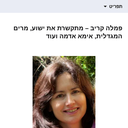
תרגום חומרים רוחניים
דילוג
הבלוג של סמדר ברגמן
תפריט
לתוכן
פמלה קריב – מתקשרת את ישוע, מרים
המגדלית, אימא אדמה ועוד