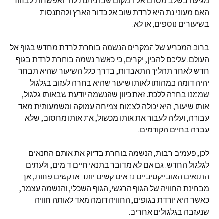
מגיעה בשלב מסוים אל המקום שבו ניתנת לה האפשרות לבחור
האם מעוניינת היא לרדת שוב אל כדור הארץ ולהתנסות
בשיעורים נוספים, או לא.
ברוב המכריע של המקרים הנשמה בוחרת לרדת מחדש בגוף אל
העולם. עליכם להבין, יקרים, כי כאשר נשמה בוחרת לרדת בגוף
חדש לאחר תהליך התאבדות, בדרך כלל השיעור שהיא תבחר
יהיה דומה במהותו לאותו שיעור שהיא בחרה לעזוב בגלגול
שממנו בחרה ללכת. זאת כיוון שהנשמה יודעת שבאותו גלגול,
אותו שיעור, היא יכולה לצמוח צמיחה עמוקה ומשמעותית מאד
עבורה, ועליה לעבור את אותו מכשול, את אותו מחסום, שלא
עברה בחיים הקודמים.
לכן, פעמים רבות, הנשמה בוחרת בדיוק את אותם התנאים
לגלגול החדש. גם אם לא מדובר בתנאי חיים דומים, ולעתים
התנאים האובייקטיביים נראים קשים יותר או קשים פחות, אך
מבחינת החוויה של הגוף הרגשי, הגוף השכלי, והנשמה עצמה,
כאשר היא יורדת בגופים, החוויה דומה מאד לאותה חוויה
שנעזבה בגלגולים אחרים.