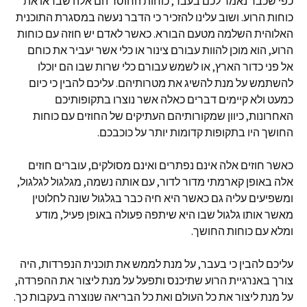
כפי שכבר נאמר לכם בעבר, כוחות החוסר הם אלה שבראו את
כוחות הרוע. ושוב עלינו להזכיר כי הדבר נעשה במסגרת התוכנית
האלוהית השלמה מטעם הבורא. כאשר לאדם יש חוזה עם כוחות
הרוע, הוא מוכן להוות עבורם צינור או כלי אשר יעביר את כוחם
אל פני כדור הארץ, או לשמש עבורם כלי שרות שבו הם יוכלו
להשתמש על מנת להשיג את מטרותיהם. עליכם להבין כי כיום
כמעט ולא קיימים דברים כאלה אשר נוצרו בתקופותיכם
האחרונות, כיוון שמקורותיהם העתיקים של החוזים עם כוחות
החושך היו בתקופות קדומות יותר על כוכבכם.
כאשר חוזים אלה אינם נפתרים ואינם מסולקים, עוברים חוזים
אלה באופן קארמתי מדור לדור, עם אותה נשמה, מגלגול לגלגול,
ומשפיעים עליה גם כאשר היא חיה כבר בגלגול שונה לחלוטין
מאשר אותו גלגול שבו היא שיתפה פעולה באופן פעיל, מודע
ומלא עם כוחות החושך.
עליכם להבין כי בעבר, על מנת לממש את תוכנית הנפרדות, היה
צורך באנרגיית הרוע שתיכנס ותפעל על מנת ליצור את ההפרדה,
על מנת ליצור את כל העולם ואת כל הבריאה שנוצרה בעקבות כך.