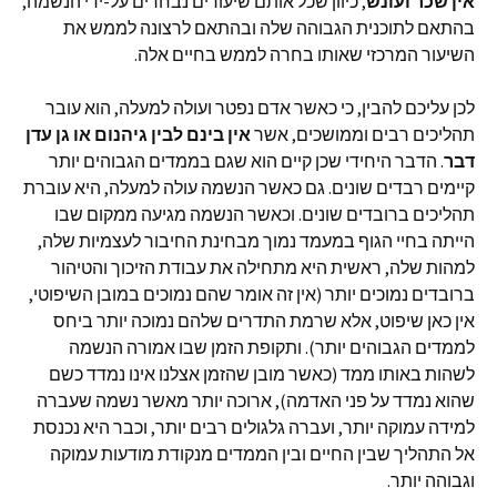
אין שכר ועונש
, כיוון שכל אותם שיעורים נבחרים על-ידי הנשמה,
בהתאם לתוכנית הגבוהה שלה ובהתאם לרצונה לממש את
השיעור המרכזי שאותו בחרה לממש בחיים אלה.
לכן עליכם להבין, כי כאשר אדם נפטר ועולה למעלה, הוא עובר
תהליכים רבים וממושכים, אשר
אין בינם לבין גיהנום או גן עדן
דבר
. הדבר היחידי שכן קיים הוא שגם בממדים הגבוהים יותר
קיימים רבדים שונים. גם כאשר הנשמה עולה למעלה, היא עוברת
תהליכים ברובדים שונים. וכאשר הנשמה מגיעה ממקום שבו
הייתה בחיי הגוף במעמד נמוך מבחינת החיבור לעצמיות שלה,
למהות שלה, ראשית היא מתחילה את עבודת הזיכוך והטיהור
ברובדים נמוכים יותר (אין זה אומר שהם נמוכים במובן השיפוטי,
אין כאן שיפוט, אלא שרמת התדרים שלהם נמוכה יותר ביחס
לממדים הגבוהים יותר). ותקופת הזמן שבו אמורה הנשמה
לשהות באותו ממד (כאשר מובן שהזמן אצלנו אינו נמדד כשם
שהוא נמדד על פני האדמה), ארוכה יותר מאשר נשמה שעברה
למידה עמוקה יותר, ועברה גלגולים רבים יותר, וכבר היא נכנסת
אל התהליך שבין החיים ובין הממדים מנקודת מודעות עמוקה
וגבוהה יותר.