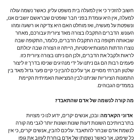
חשוב להזכיר כי אין למעלה בית משפט עליון. כאשר נשמה עולה
למעלה, אין היא עומדת בפני חבר שופטים שבראשם יושבים אנו,
ונשפטת על מעשיה, ואז מוחלט האם היא צדיקה או רשעה ומהו
העונש. הדברים התקבלו בצורה מאד ציורית עבורכם, מאחר
שבאותה תקופה בה התקבלו הדברים, כלומר, התקופה שבה
נוצרו הדתות המונותיאיסטיות, הייתה זו הצורה שבה יכולתם
לראות ולקבל את הדברים, ולכן הם ניתנו בצורה ציורית כזו.
פעמים רבות הם גם ניתנו על ידי מנהיגים שניסו בדרך זו ליצור
שלטון חברתי מסויים. אך עליכם להבין כי קיים פער גדול מאד בין
התמונות הציוריות שניתנו לבין המציאות האמיתית הקיימת
בממדים הגבוהים.
מה קורה לנשמה של אדם שהתאבד?
אדוני
הקארמה
: ובכן, אנשים יקרים, ידוע לנו כי מצויות
בתרבויותיכם השונות דעות שונות ושונות יותר לגבי מה קורה
לנשמת אדם שבחר להתאבד. עליכם להבין, אנשים יקרים, כי אין
כל שיפוט, אך כאשר נשמתו של אדם בוחרת לעזוב את גופו