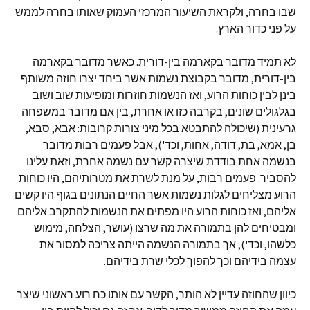
שבו בחרה, ולקראת השיעור המרכזי העמוק שאותו בחרה לממש
על פני כדור הארץ.
לא תמיד מדובר בקארמה בין-דורית. כאשר מדובר בקארמה
בין-דורית, מדובר בקבוצת נשמות אשר ביחד יצרו חוזה משותף
בינן לבין כוחות הרוע, ואז הנשמות חוזרות ומופיעות שוב ושוב
בגלגולים שונים, בקרבה כזו או אחרת, בין אם מדובר במשפחה
גרעינית (שיכולה להתבטא בכל מיני צורות קרובות: אבא, סבא,
בן, אמא, בת, דודה, אחות, וכד'), אבל פעמים רבות מדובר
בנשמה אחת בודדת שיצרה קשר עם נשמה אחרת, וזאת עלינו
להסביר. פעמים רבות, על מנת לשרת את מטרותיהם, היו כוחות
הרוע מצליחים לגלות נשמות אשר החיים הנתונים בגוף היו קשים
אליהם, ואז כוחות הרוע היו מפתים את הנשמות להתקרב אליהם
ומבטיחים להן בתמורה את מה שרצו (עושר, הצלחה, מימוש
כלשהו, וכד'), אך בתמורה הנשמה הייתה צריכה למסור את
עצמה בידיהם וכך להפוך לכלי שרת בידיהם.
כיוון שהחוזה עדיין לא הותר, הקשר עם אותו כח רוע ראשוני שיצר