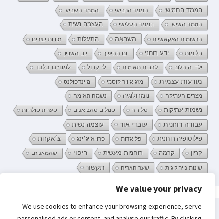
הממד החמישי
הממד הרביעי
הממד השביעי
העצמה נשית
הממד השישי
הממד השלישי
השראה
התעלות
הרשומות האקאשיות
זכויות יוצרים
ידע רוחני
חלומות
יום ההיפוך
יום השוויון
לי קרול
ילדי היהלום
להבות תאומות
למנויים בלבד
מודעות עצמית
מזג אוויר קוסמי
מיינדפולנס
נומרולוגיה
מצרים העתיקה
נשמה תאומה
נשמות עתיקות
סליחה
סמלים סאביאנים
סערות סולריות
עובדי אור
עבודה רוחנית
עוצמה נשית
פילוסופיה רוחנית
פליאדות
פרו-אייג׳ינג
צ׳אקרות
קריון
רוחניות מעשית
ריפוי
קרמה
שאמאניזם
תקשור
שונות נוירולוגית
שער האריה
We value your privacy
פרטיות וקובצי Cookie: אתר זה משתמש בקובצי Cookie. המשך השימוש באתר
We use cookies to enhance your browsing experience, serve
מהווה את ההסכמה שלך לשימוש בהם.
חיפוש:
personalised ads or content, and analyse our traffic. By clicking