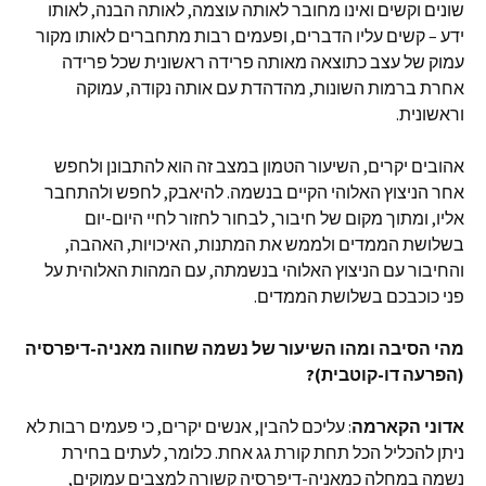
שונים וקשים ואינו מחובר לאותה עוצמה, לאותה הבנה, לאותו
ידע – קשים עליו הדברים, ופעמים רבות מתחברים לאותו מקור
עמוק של עצב כתוצאה מאותה פרידה ראשונית שכל פרידה
אחרת ברמות השונות, מהדהדת עם אותה נקודה, עמוקה
וראשונית.
אהובים יקרים, השיעור הטמון במצב זה הוא להתבונן ולחפש
אחר הניצוץ האלוהי הקיים בנשמה. להיאבק, לחפש ולהתחבר
אליו, ומתוך מקום של חיבור, לבחור לחזור לחיי היום-יום
בשלושת הממדים ולממש את המתנות, האיכויות, האהבה,
והחיבור עם הניצוץ האלוהי בנשמתה, עם המהות האלוהית על
פני כוכבכם בשלושת הממדים.
מהי הסיבה ומהו השיעור של נשמה שחווה מאניה-דיפרסיה
(הפרעה דו-קוטבית)?
אדוני
הקארמה
: עליכם להבין, אנשים יקרים, כי פעמים רבות לא
ניתן להכליל הכל תחת קורת גג אחת. כלומר, לעתים בחירת
נשמה במחלה כמאניה-דיפרסיה קשורה למצבים עמוקים,