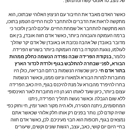
של מצב טראומטי קשה ומתמשך.
כאשר האדם מאבד את החיבור עם הניצוץ האלוהי שבתוכו, הוא
מתקשה לראות את הדברים ולהתחבר לכוח החיים הטמון בתוכו,
הוא מתקשה להתחבר אל שמחת החיים. עליכם להבין ולזכור כי
ברמה העמוקה והגבוהה ביותר, כאשר אדם חווה אובדן, בין אם
מדובר באובדן של אהבה נכזבת או באובדן של אדם יקר שהלך
לעולמו, נוגעת הנקודה ברמה העמוקה ביותר בשורש הפרידה.
כלומר,
בנקודת הפרידה שבה נפרדה הנשמה כחלק ממהות
הבורא, לפני שבחרה להתלבש בגוף ולרדת לכדור הארץ
בתור אדם חי
. כיוון שכשהיו הנשמות ברחם הבריאה, כולן היו
מחוברות למרות הבורא ולמאורו וניזונו ממנו, וכאשר הנשמות
בחרו להיפרד מהבורא על מנת להיכנס בגוף, היה כאב הפרידה
עצום ביותר, כיוון שעד לאותו רגע הן היו מחוברות לאור האינסופי
ללא שום הגבלה. וכאשר נעשה תהליך הפרידה, ניתנו
המחסומים, ניתנה הסגירה, ולא היה מקור האור זמין, חי וחזק כפי
שהיה קודם לכן. נותר בפנים רק אותו חלק אלוהי שכאשר אתם
נמצאים בגוף, תכופות הוא חבוי מעיניכם. לכן, כאשר אדם חווה
בחיי היום יום קושי, כאב, עצב, רגשות שונים וקשים, שיעורים