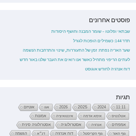
פוסטים אחרונים
שבתאי ופלוטו – שומר המבנה וחושף היסודות
תדר 144: כשמילים הופכות לגורל
שער האריה נפתח: זמן של התעוררות, שינוי והתרחבות הנשמה
לעתים הריפוי מתחיל כאשר אנו רואים את העבר שלנו באור חדש
דוח אנרגיה לחודש אוגוסט
תגיות
2026
2025
2024
11:11
אגו
אוטיזם
אטלנטיס
אימא אדמה
אינטואיציה
אמונות
אמפתים
אסטרולוגיה
אנרגיה
אסטרולוגיה סינית
דוח אנרגיה
גוף האור
גוף הקריסטל
דנ״א
הגשמה