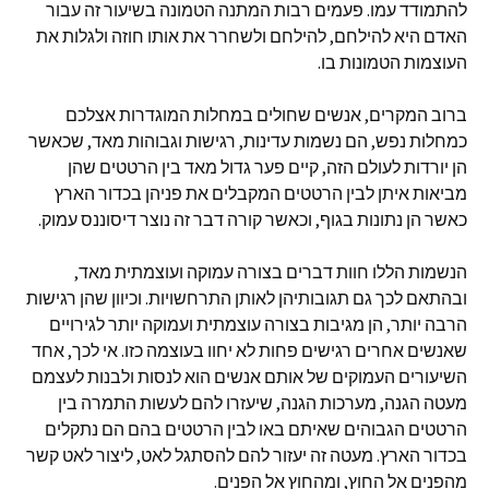
להתמודד עמו. פעמים רבות המתנה הטמונה בשיעור זה עבור
האדם היא להילחם, להילחם ולשחרר את אותו חוזה ולגלות את
העוצמות הטמונות בו.
ברוב המקרים, אנשים שחולים במחלות המוגדרות אצלכם
כמחלות נפש, הם נשמות עדינות, רגישות וגבוהות מאד, שכאשר
הן יורדות לעולם הזה, קיים פער גדול מאד בין הרטטים שהן
מביאות איתן לבין הרטטים המקבלים את פניהן בכדור הארץ
כאשר הן נתונות בגוף, וכאשר קורה דבר זה נוצר דיסוננס עמוק.
הנשמות הללו חוות דברים בצורה עמוקה ועוצמתית מאד,
ובהתאם לכך גם תגובותיהן לאותן התרחשויות. וכיוון שהן רגישות
הרבה יותר, הן מגיבות בצורה עוצמתית ועמוקה יותר לגירויים
שאנשים אחרים רגישים פחות לא יחוו בעוצמה כזו. אי לכך, אחד
השיעורים העמוקים של אותם אנשים הוא לנסות ולבנות לעצמם
מעטה הגנה, מערכות הגנה, שיעזרו להם לעשות התמרה בין
הרטטים הגבוהים שאיתם באו לבין הרטטים בהם הם נתקלים
בכדור הארץ. מעטה זה יעזור להם להסתגל לאט, ליצור לאט קשר
מהפנים אל החוץ, ומהחוץ אל הפנים.