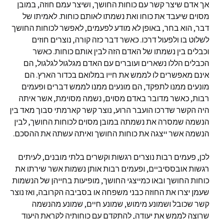
אך אדם שיצר קשר עם כוחות החושך, ושיצר עמם חוזה, במובן
מסוים שיעבד את כוחו ואת נשמתו לאותם כוחות. לאמיתו של
דבר, הוא בחר, באופן לא מודע לפעמים, לאפשר לכוחות החושך
לשלוט בו ולפעול דרכו. כאשר דבר כזה קורה, נוצרים חוזים
וכבלים בין נשמתו של האדם הזה לבין אותם כוחות. כאשר
הכבלים הללו נשארים ועוברים עם האדם מגלגול לגלגול, הם
אינם מאפשרים לו לממש את חייו במלואם בכדור הארץ. הם
מונעים ממנו לתפקד, הם מונעים ממנו לממש דברים ופעמים
רבות, כאשר מדובר באדם מסוים, נשמה מסוימת, אשר איתה
היה הקשר שדרכו הועבר הרוע, נוצר קשר קארמתי סבוך מאד בין
הנשמה שמסרה את נשמתה במובן מסוים לכוחות החושך, לבין
הנשמה אשר ייצגה את כוחות החושך ואיתה עשתה את ההסכם.
לכן, פעמים רבות נוצרים רגשות וקשרים בלתי מובנים, לעיתים
רגשות אובססיביים, ופעמים רבות אותן נשמות אשר שירתו את
כוחות החושך ובאו כמייצגי החושך, מופיעות בחייהן של הנשמות
שעמן יצרו את החוזה כבני משפחה או בסביבה הקרובה, ואז נוצר
קשר שכובל ושמונע מימוש, שמונע חיים, שמונע מהנשמה
שרוצה לממש את יעודה, להתקדם עם כוחותיה לקראת היעוד