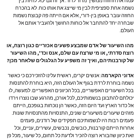
עמה את החוזה ממשיך מדור לדור. אך זה גם יכול להיות בין
נשמה אחת ספציפית לבין מי שייצג את אותו כוח. לא בהכרח
החוזה עובר באופן בין-דורי, אלא אם הייתה פה קבוצת נשמות
שבחרה יחד להתחבר אל כוחות החושך ולהעביר אותם אל
העולם.
מהו השיעור של אדם שמבצע פשעים אכזריים כגון רוצח, או
רוצח סדרתי, או מי שרצח עם שלם, אנס וכד', מהו השיעור
של קורבנותיהם, ואיך זה משפיע על הגלגולים שלאחר מכן?
אדוני
הקארמה
: אנשים יקרים, ראשית עלינו להזכירכם כי כאשר
נשמה בוחרת לרדת בגוף אל העולם הזה, היא בוחרת להתנסות
בכל השיעורים האפשריים, בכל הכיוונים האפשריים. למעשה, לו
יכולתם להתבונן בנשמותיכם, לכל אורכן, מהרגע שבו נוצרו וירדו
אל כדור הארץ ועד היום הזה, כאשר הן נוכחות בגופכם, הייתם
מזהים שיעורים משיעורים שונים, התנסויות מהתנסויות שונות.
פעמים רבות היו לנשמותיכם תפקידים של רודנים, פעמים
אחרות הייתם קורבנות, כובשים, נכבשים, עשירים, עניים, וכל
זאת כיוון שהבורא רוצה להכיר ולדעת כל תחום, כל שיעור, מכל פן