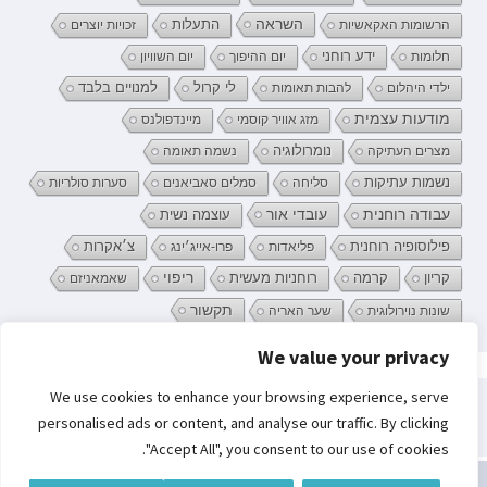
השראה
התעלות
הרשומות האקאשיות
זכויות יוצרים
ידע רוחני
חלומות
יום ההיפוך
יום השוויון
לי קרול
ילדי היהלום
להבות תאומות
למנויים בלבד
מודעות עצמית
מזג אוויר קוסמי
מיינדפולנס
נומרולוגיה
מצרים העתיקה
נשמה תאומה
נשמות עתיקות
סליחה
סמלים סאביאנים
סערות סולריות
עובדי אור
עבודה רוחנית
עוצמה נשית
פילוסופיה רוחנית
פליאדות
פרו-אייג׳ינג
צ׳אקרות
קריון
רוחניות מעשית
ריפוי
קרמה
שאמאניזם
תקשור
שונות נוירולוגית
שער האריה
We value your privacy
פרטיות וקובצי Cookie: אתר זה משתמש בקובצי Cookie. המשך השימוש באתר
We use cookies to enhance your browsing experience, serve
מהווה את ההסכמה שלך לשימוש בהם.
חיפוש:
personalised ads or content, and analyse our traffic. By clicking
לקבלת מידע נוסף, כולל מידע על השליטה בקובצי Cookies, ניתן לעיין בעמוד:
"Accept All", you consent to our use of cookies.
מדיניות קובצי ה-Cookie