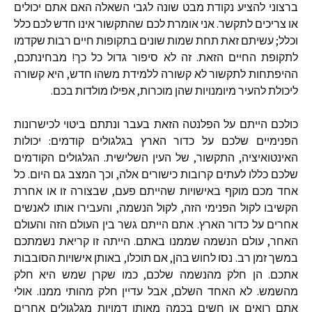
ברצוני להציע נקודת מבט שונה לגבי השאלה האם אתם יכולים
או צריכים לתקשר. אני אומרת לכם שהתקשור אינו חדש לכם כלל
וכלל; עשיתם זאת תחת שמות שונים בתקופות חיים רבות שקדמו
לתקופת החיים הזאת. זה לא סיפור גדול כל כך! מבחינתכם,
ההיפתחות לתקשור לא קשורה ללמידת משהו חדש, היא קשורה
ליכולת להעיר מיומנויות שהן מוכרות, אפילו מולדות בכם.
כולכם הייתם על הפלנטה הזאת בעבר ונתתם ביטוי לכישרונות
הפנימיים שלכם על כדור הארץ בגלגולים קודמים: יכולות
האינטואיציה, התקשור, של העין השלישית. הגלגולים הקודמים
שלכם כללו לעתים קרובות כישורים אלה, וכך המצב גם היום. כל
אחד מכם מוקף באישויות שהייתם פעם, שבצורה זו או אחרת
הקשיבו לקול הפנימי הזה, לקול הנשמה, והעבירו אותו לאנשים
אחרים על כדור הארץ. אתם הייתם גשר בין העולם הזה והעולם
האחר, עולם הנשמה שממנו באתם. הייתה זו קריאת נשמתכם
במשך זמן רב. נסו לחוש בהן, אם תוכלו, באותן אישויות הסובבות
אתכם. הן חלק מהנשמה שלכם, כמו שקרן שמש היא חלק
מהשמש. לא האחד השלם, אבל עדיין חלק מהותי ממנו. אולי
אתם רואים או חשים בכמה מאותן דמויות מגלגולים אחרים