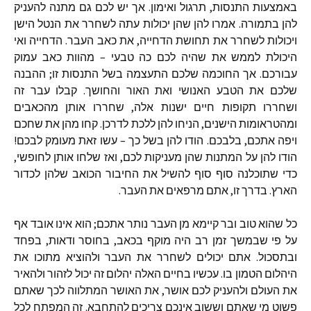
באמצעות התנסות, תרגול ואימון. אך יש לכם גם מתנה להעניק
להן בתמורה. אמרו להן שהן יכולות עתה לשחרר את הנטל הישן
ויכולות לשחרר את תחושת הדחייה, את כאב העבר. הדחייה ואי
היכולת לממש את שהיה לכם כה טבעי – מהוות כאב עמוק
עבורכם. אך החוכמה שלכם התעצמה בשל התנסות זו; ההבנה
שלכם את הטבע האנושי ואת האור והחושך. קבלו עבר זה
ושחררו תקופות חיים ישנות אלה, שחררו אותן מהכאבים
ומהטראומות הישנים, הניחו להן ללכת לדרכן. קחו מהן את שחכם
ויפה אתכם, בלבכם. הודו להן בשל כך – עשו זאת מעומק לבכם!
הודו להן על המתנות שהן מעניקות לכם, ואז שלחו אותן לחופשי,
כדי שתוכלנה סוף סוף להשיל את החיבור הכואב שלהן לכדור
הארץ. בדרך זו, אתם מרפאים את העבר.
כל שהוא טוב ובר קיימא מן העבר נותר אתכם; הוא אינו אובד אף
על פי שבמשך זמן רב היה מוקף בכאב, בחוסר ודאות, בפחד
ובתסכול. אתם יכולים לשחרר את העבר ולהוציא מתוכו את
היהלום הטמון בו. עכשיו בחיים האלה יהלום זה יכול לזהור ולהאיר
את העולם ולהעניק לכם אושר, את האושר המתלווה לכך שאתם
פשוט מי שאתם וששוב אינכם צריכים להתחבא. זה המפתח לכל