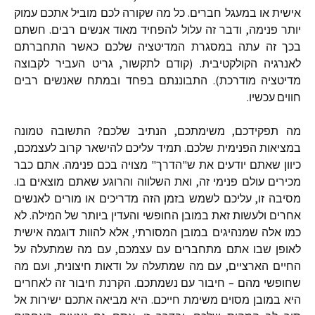
אישית או במעגל חברים. כל מה שקורה לכם מוביל אתכם עמוק
יותר פנימה, ודבר זה עלול להפחיד מאוד אנשים רבים. חשתם
בכך זה עתה במסגרת המדיטציה שלכם כאשר התחברתם
לאנרגיה הקולקטיבית. (קודם לתקשור, גריט העביר לקבוצה
מדיטציה מודרכת). התבוננתם בפחד ובמתח שאנשים רבים
חווים עכשיו.
מה תפקידכם, משימתכם, הנתיב שלכם? התשובה טמונה
במציאות הפנימית שלכם. תמיד עליכם להישאר קרוב לעצמכם,
כיוון שאתם יודעים את ש"הדרך" מצויה בכם פנימה. אתם כבר
מכירים עולם פנימי זה, ואת השלווה והרוגע שאתם מוצאים בו.
מסיבה זו, עליכם לשמש בזמן הזה מדריכים או מורים לאנשים
אחרים ולעשות זאת במובן החופשי והעדין ביותר של המילה. לא
כמו אלה שמנהיגים במובן המסורתי, אלא להוות דוגמה אישית
לאופן שבו אתם מתחברים עם עצמכם, עם מה שמתעלה על
החיים הארציים, עם מה שמתעלה על ודאות חיצונית, ועם מה
שחופשי מהם – חיבור עם נשמתכם. הקרנת חיבור זה לאחרים
היא במובן מסוים משימת חייכם. היא מביאה אתכם ישירות אל