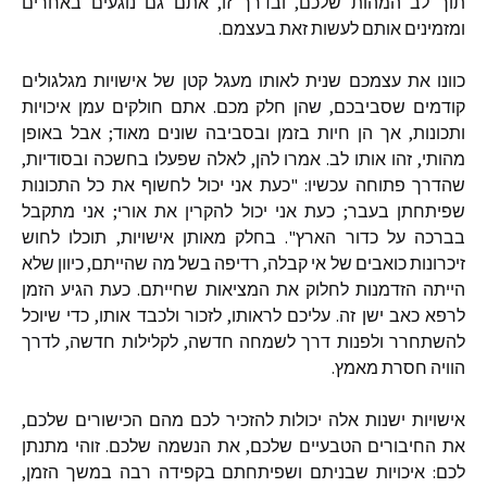
תוך לב המהות שלכם, ובדרך זו, אתם גם נוגעים באחרים
ומזמינים אותם לעשות זאת בעצמם.
כוונו את עצמכם שנית לאותו מעגל קטן של אישויות מגלגולים
קודמים שסביבכם, שהן חלק מכם. אתם חולקים עמן איכויות
ותכונות, אך הן חיות בזמן ובסביבה שונים מאוד; אבל באופן
מהותי, זהו אותו לב. אמרו להן, לאלה שפעלו בחשכה ובסודיות,
שהדרך פתוחה עכשיו: "כעת אני יכול לחשוף את כל התכונות
שפיתחתן בעבר; כעת אני יכול להקרין את אורי; אני מתקבל
בברכה על כדור הארץ". בחלק מאותן אישויות, תוכלו לחוש
זיכרונות כואבים של אי קבלה, רדיפה בשל מה שהייתם, כיוון שלא
הייתה הזדמנות לחלוק את המציאות שחייתם. כעת הגיע הזמן
לרפא כאב ישן זה. עליכם לראותו, לזכור ולכבד אותו, כדי שיוכל
להשתחרר ולפנות דרך לשמחה חדשה, לקלילות חדשה, לדרך
הוויה חסרת מאמץ.
אישויות ישנות אלה יכולות להזכיר לכם מהם הכישורים שלכם,
את החיבורים הטבעיים שלכם, את הנשמה שלכם. זוהי מתנתן
לכם: איכויות שבניתם ושפיתחתם בקפידה רבה במשך הזמן,