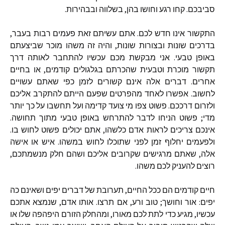
סביבכם. קחו רגע וחושו בהן, בשלווה ובבהירות.
התקשור אינו חדש לכם. אתם עשיתם זאת פעמים רבות בעבר,
בדרכים שונות ובצורות שונות, והיה זה משהו מוכר שביצעתם
באופן טבעי. אני מבקשת מכם עכשיו להתחבר לאותה דרך
תקשור מוכרת וטבעית שהכרתם בגלגולים קודמים, או בחיים
אחרים. דברים אלה אינם קשורים לזמן כפי שאתם עשויים
לחשוב. אפשרו לאחד מהפרטים שפעם הייתם להתקרב אליכם
ולזרום דרככם. פשוט צפו מי צועד קדימה ועל תחשבו על כך יותר
מדי; פשוט הניחו לדבר להתרחש באופן טבעי מתוך תחושה.
אינכם צריכים לראות אדם כלשהו, אתם יכולים פשוט לחוש בו.
ולפעמים יחלוף זמן לפני שתוכלו לחוש במשהו. איש או אישה
אלה, שאתם מרגישים שקרובים אליכם ושהם חלק מנשמתכם,
רוצים להעניק לכם משהו.
חיים קודמים הם ככל החיים, תערובת של דברים יפים ושאינם כה
יפים: אור וחושך; טוב ורע, אם תרצו. אותו אדם, שנמצא אתכם
עכשיו, מגיע כדי לתת לכם מאורו, ומהחלק הזורם היפהפה שלו או