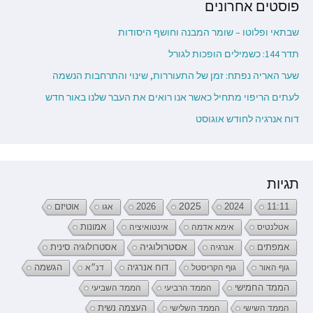
פוסטים אחרונים
שבתאי ופלוטו – שומר המבנה וחושף היסודות
תדר 144: כשמילים הופכות לגורל
שער האריה נפתח: זמן של התעוררות, שינוי והתרחבות הנשמה
לעתים הריפוי מתחיל כאשר אנו רואים את העבר שלנו באור חדש
דוח אנרגיה לחודש אוגוסט
תגיות
2026
2025
2024
11:11
אגו
אוטיזם
אטלנטיס
אימא אדמה
אינטואיציה
אמונות
אמפתים
אסטרולוגיה
אנרגיה
אסטרולוגיה סינית
דוח אנרגיה
גוף האור
גוף הקריסטל
דנ״א
הגשמה
הממד החמישי
הממד הרביעי
הממד השביעי
העצמה נשית
הממד השישי
הממד השלישי