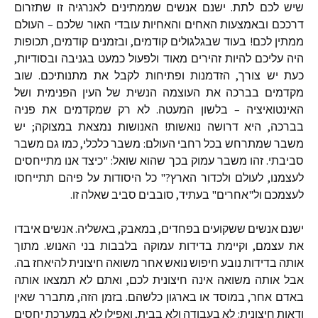
שיש לכם לתת. ישנם אנשים שממתינים לאנרגיה זו שתזרום
דרככם ובאמצעות האחים והאחיות עובדי האור שלכם – העולם
ממתין לכם! בעוד שבגלגולים קודמים, ובזמנים קודמים, תכופות
היה עליכם להיות זהירים מאוד ולפעול כמעט בגניבה ובסודיות,
כעת יש צורך, הזדמנות ופתיחות לקבל את מתנותיכם. שוב
מקדמים בברכה את העוצמה הנשית של העין הפנימית ושל
האינטואיציה – בלשון המעטה. לא רק שמקדמים את פניה
בברכה, היא דרושה נואשות! האנושות נמצאת במצוקה; יש
משבר שמתרחש בכל רחבי העולם: משבר כלכלי, כמו גם משבר
סביבתי. זהו משבר עמוק בכך שהוא שואל: "כיצד אנו מתייחסים
לעצמנו, לעולם ולכדור הארץ?" כל היסודות על פיהם תתייחסו
לעצמכם ול"אחרים" בעתיד, סובבים סביב שאלה זו.
ישנם אנשים ששקועים בפחדים, במאבק, באשליה. אנשים איבדו
את עצמם, וקיימת בדידות עמוקה בלבבות בני האנוש. מתוך
אותה בדידות נובע חיפוש נואש אחר משואה חיצונית להיאחז בה.
אבל אותה משואה אינה חיצונית לכם, ואתם לא תמצאו אותה
באדם אחר, במוסד או בארגון כלשהם. בזמן הזה, מתברר שאין
ודאות חיצונית: לא בעבודה ולא בבית, ואפילו לא במערכת יחסים