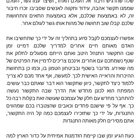
שלה שהרגיש חיבור אל העולם האחר, ושיצר עמו גשר, העולם
שממנו תקשר אהבה, עידוד ותקווה לאנשים שסביבו. זכרו חיבור
זה, לא באמצעות שכלכם, אלא באמצעות התאים והתחושות
שלכם. קבלו שוב תחושה של מהות אותו גשר לעולם אחר.
אפשרו לעצמכם לקבל סיוע בתהליך זה על ידי כך שתחשיבו את
האדם מאותם חיים אחרים למדריך שלכם. דמיינו זמן
שבו התקשור התנהל היטב ואתם הייתם מסוגלים לחלוק את
שטף נשמתכם עם אחרים. אינכם צריכים לדמיין את הפרטים של
מה שאירע. מדובר בשטף ובביטחון הטמון בו, וכמו כן בתחושת
ההיכרות והראייה האישית לכך. למעשה, אף אחד מכם לא צריך
ללמוד כיצד לתקשר, כיוון שתקשור הוא דבר שאתם כבר עושים.
המפתח הוא לכונן מחדש את הדרך שבה התקשור נעשה:
להתחבר מחדש עם חלק של עצמכם שעושה זאת בקלות רבה כל
כך. אף על פי שישנם פחדים וכאבים שהצטברו בכם שמהווים
התנגדות, על ידי כך שתזכירו לעצמכם כמה קל היה התקשור,
אתם מסירים חלק מאותה התנגדות.
כעת הגיע זמן שבו קיימת הזדמנות אמיתית על כדור הארץ למה