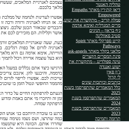
עצמכם לאנרגיית המלאכים, שעשויה
טהליה האנטר
מלאך בלבכם.
דיאן קת׳רין מאתר Empaths
Empowered
אפשרו לעדינות ולנחמה של ממלכת 
פמלה קריב – מתקשרת את ישוע,
בו. אז הניחו לאנרגיה ורודה ורכה ז
מרים המגדלית ואימא אדמה
והכבדים שבאזור הבטן שלכם. ניצוצ
ג׳ף בראון – הגיגים
אושר וקלילות. הם מזכירים לכם את 
סטיב פאוולינה
קייט ספרקלי מאתר Spirit
כעת, שעה שאנרגיית המלאכים זורמת
Pathways
לאנרגיה לזרום אל כפות רגליכם. 
מלאני בקלר מאתר ask-angels
הווייתה, אימא אדמה גם היא מלאך,
פינת המסרים הקצרים
הוא בעל עוצמה אדירה ויכול לתמוך ב
טינה ספולדינג – מתקשרת את
ישוע ואננדה
הרגישו כיצד אתם נכללים במעגל הא
ג’ון פאין
בדממה, והיכנעו להן. אינכם צריכ
לי קרול
שייכות לכם. אפשרו לריפוי לזרום 
כותבים וכותבות שונים
מהממד החופשי ונטול הזמן בו שוכני
כלל המאמרים שהתפרסמו בשנת
2025
הגעתם להרפתקת החיים על כדור הא
המאמרים שהתפרסמו בשנת
זמן זה ותיזכרו מי אתם באמת ומדוע 
2024
הרפתקה שמחה.
המאמרים שהתפרסמו בשנת
ברגע בו עובדת היותכם בני אנוש הו
2023
כמה שתרצו, ושם נשמו נשימה עמוקה
תרומה ותמיכה
שחררו אותם. הכוונה היא שתנשמו
והשמים מטה לכדור הארץ. זו העבודה האמיתית שלכם, ולא הדא