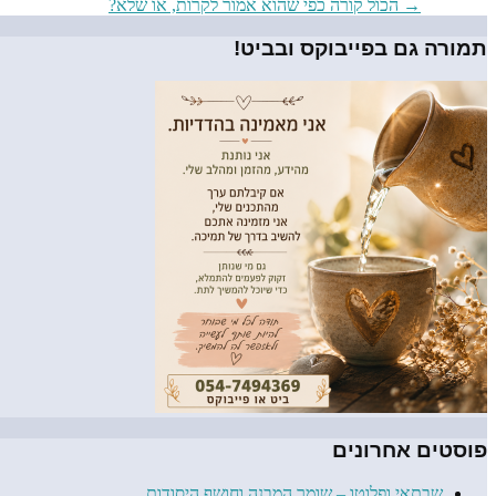
ניווט
→
הכול קורה כפי שהוא אמור לקרות, או שלא?
פוסטים
תמורה גם בפייבוקס ובביט!
פוסטים אחרונים
שבתאי ופלוטו – שומר המבנה וחושף היסודות