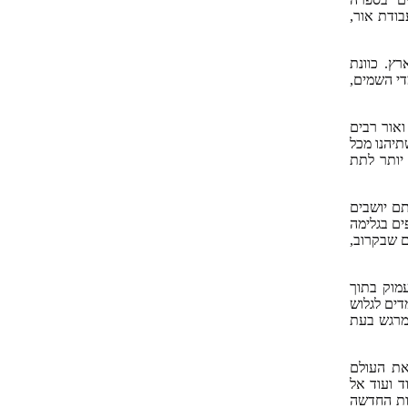
בודת אור,
ץ. כוונת
י השמים,
אור רבים
תיהנו מכל
יותר לתת
תם יושבים
ים בגלימה
ם שבקרוב,
מוק בתוך
דים לגלוש
מרגש בעת
את העולם
 ועוד אל
ות החדשה