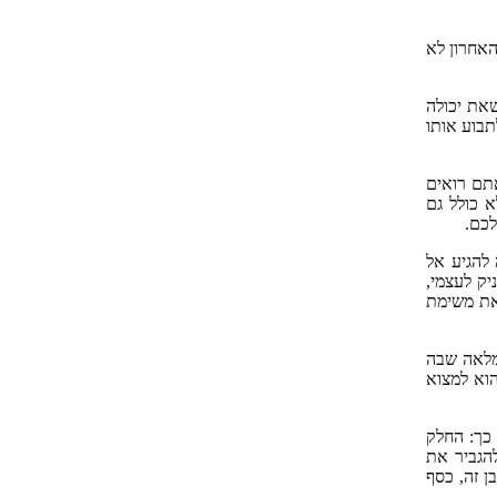
האחרון לא
שאת יכולה
תבוע אותו
תם רואים
 כולל גם
לכם.
להגיע אל
יק לעצמי,
את משימת
מלאה שבה
הוא למצוא
 כך: החלק
הגביר את
ן זה, כסף