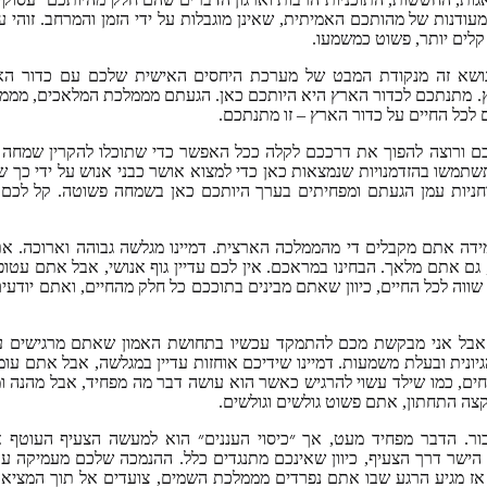
ודנות של מהותכם האמיתית, שאינן מוגבלות על ידי הזמן והמרחב. זוהי ע
לים יותר, פשוט כמשמעו.
 נושא זה מנקודת המבט של מערכת היחסים האישית שלכם עם כדור האר
. מתנתכם לכדור הארץ היא היותכם כאן. הגעתם מממלכת המלאכים, מממד
לכל החיים על כדור הארץ – זו מתנתכם.
ם ורוצה להפוך את דרככם לקלה ככל האפשר כדי שתוכלו להקרין שמחה ו
שתמשו בהזדמנויות שנמצאות כאן כדי למצוא אושר כבני אנוש על ידי כך ש
וחניות עמן הגעתם ומפחיתים בערך היותכם כאן בשמחה פשוטה. קל לכם 
מידה אתם מקבלים די מהממלכה הארצית. דמיינו מגלשה גבוהה וארוכה. א
ם אתם מלאך. הבחינו במראכם. אין לכם עדיין גוף אנושי, אבל אתם עטופ
ווה לכל החיים, כיוון שאתם מבינים בתוככם כל חלק מהחיים, ואתם יודעי
 אבל אני מבקשת מכם להתמקד עכשיו בתחושת האמון שאתם מרגישים ע
נית ובעלת משמעות. דמיינו שידיכם אוחזות עדיין במגלשה, אבל אתם עומ
ים, כמו שילד עשוי להרגיש כאשר הוא עושה דבר מה מפחיד, אבל מהנה ו
קצה התחתון, אתם פשוט גולשים וגולשים.
בור. הדבר מפחיד מעט, אך ״כיסוי העננים״ הוא למעשה הצעיף העוטף 
ישר דרך הצעיף, כיוון שאינכם מתנגדים כלל. ההנמכה שלכם מעמיקה עוד
אז מגיע הרגע שבו אתם נפרדים מממלכת השמים, צועדים אל תוך המציא