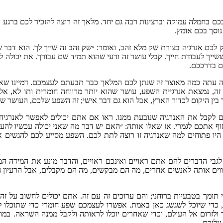
 בחמלה עמוקה וברצינות רבה גם יחד. מלאך זה רוצה להזכיר לכם ברגע 
נוסך בכם אומץ.
כם אנרגיה בצורת שק מלא זהב, ואומר: ״שק זהב זה שייך לך. הוא דבר 
ייך לעבודת חייך. קבלי עושר זה ודעי שהוא תמיד שם עבורך. את יכולה ל
ם בדרככם.
אה עתה כמה מאוצר זה שנתן לכם המלאך כבר תבעתם לעצמכם. דמיינו שא
ה, נמצאת אנרגיית השפע, עושר שהוא יותר מרווחה חומרית ותו לא, אלא
ד בין היקום לכדור הארץ, אבל הוא גם דבר אישי; זה השפע שלכם, העושר ש
 לקבל את האנרגיה שנובעת ממנו. ראו אם אתם יכולים לאפשר לאנרגיה 
טוף אתכם לגמרי. אז שאלו אותה: ״האם יש דבר מה שאני יכולה עכשיו להענ
היו פתוחים למה שאנרגיה זו רוצה לתת לכם. השפע מסייע לכם להגשים 
לגבי הדברים להם אתם ראויים ואינכם ראויים, והדבר מונע את המידה ה
ווים אותה לאנשים אחרים, מה הם מבקשים, מה הם מקבלים, אבל הרעיון 
ומך בטבעיות ברוחני; והם ערוכים זה עם זה. אתם יכולים לחשוב על זה
 כדי שיוכל לשגשג כאן באמת. אפשרו לעצמכם שפע חומרי כדי שתוכלו ל
ר ולזרום אל העולם, וכדי שאחרים יוכלו לראותה ולקבל ממנה השראה. במוב
עליכם.