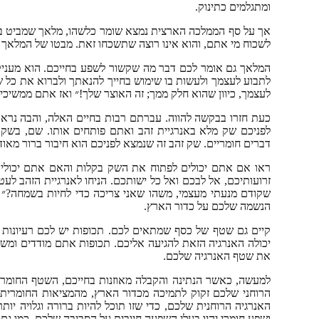
ומתגלמים כתינוק.
אך על סף הממלכה הארצית נמצא שומר כלשהו, מלאך שמביט בכם
לשכוח מי אתם, והוא אינו רוצה שתשכחו זאת. מבטו של המלאך 
המלאך גם אומר לכם דבר מה שקשור לשפע בחייכם. הוא מעניק ל
לתבוע לעצמך ולעשות בו שימוש בחייך להנאתך ולברוא את כל שש
לעצמך, כיוון שהוא חלק ממך; זה האוצר שלך!״ ואז אתם ממשיכי
כעת חזרו בבקשה להווה. עברתם רבות בחיים האלה, והבה נר
לפניכם שק מלא באנרגיית זהב ואתם פותחים אותו. שם, בשק ז
דברים חומריים. שק זהב זה שנמצא לפניכם הוא חיבור ברור מאו
ראו אם אתם יכולים לפתוח את השק בקלות והאם אתם יכולים
זרועותיכם, אל לבכם ואל כל ישותכם. הניחו לאנרגיית הזהב לע
שקודם מנעתי מעצמי, משהו שאני צריכה כדי לחיות בשמחה?״ 
הנשמה שלכם על כדור הארץ.
קיים גם שטף של כסף שמתאים לכם. תכופות יש לכם רעיונות 
יכולה האנרגיה הזאת להגיעה אליכם. תכופות אתם מודדים ומש
את שטף האנרגיה שלכם.
למעשה, כאשר הנתינה והקבלה מאוזנות בחייכם, השטף החומרי ת
הרוחני שלכם זקוק לתמיכה מכדור הארץ, מהמציאות החומרית,
האנרגיה הרוחנית שלכם, כדי שזו תוכל להיות ברורה וגלויה יות
ושפע חומרי יהיו בעלי השפעה חיובית על הסביבה שלכם, כמו גם 