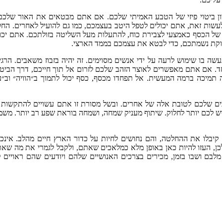
וון ביטוי פיזי של הטבע האמיתי שלכם. אם אתם מבטאים את האור שלכם
ות זאת, אתם יכולים לטפל היטב בעצמכם, כמו גם להועיל לאחרים. החל
של הכסף כאמצעי לצבירת כוח, להתעלות מעל השליטה בזולתכם. אתם יכול
וקת נשמתכם, כדי לבטא את עצמכם בממד הארצי.
ה בו שימוש לרעה על ידי אנשים מסוימים. זה יהיה בזבוז משאבים. הרג
ד. אם אתם מאפשרים לאוצר הזהב שלכם לזרום אל תוך חייכם, דרך הביטו
תמיכה ברמה המעשית. אל תפחדו מכסף, כסף יכול לתמוך ב״הוויה״ וב״ע
ם שלכם לטובת אלה של אחרים. ובשל מסורת זו אתם עשויים להתקשות 
 יש לכם יותר לחלוק. שיתוף מעניק שמחה, ושמחה בוראת שפע רב יותר. מש
קיבלו את ההחלטה, והם נחושים לחיות על כדור הארץ חיים מהלב. אינכם
כן, העזו להיות כאן באופן מלא כמלאכים שאתם, ולקבל לגמרי את מה שא
מלבם ושבו בזמן, מכירים בצרכים האנושיים שלהם ויודעים שהם ראויים 