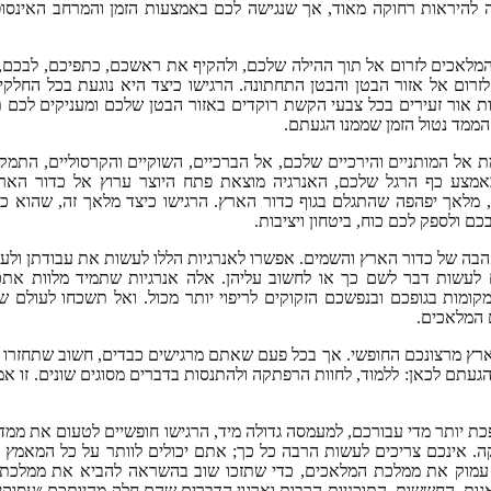
 להיראות רחוקה מאוד, אך שנגישה לכם באמצעות הזמן והמרחב האינסופ
המלאכים לזרום אל תוך ההילה שלכם, ולהקיף את ראשכם, כתפיכם, לבכם,
ו לזרום אל אזור הבטן והבטן התחתונה. הרגישו כיצד היא נוגעת בכל החלקי
ות אור זעירים בכל צבעי הקשת רוקדים באזור הבטן שלכם ומעניקים לכם
הממד נטול הזמן שממנו הגעתם.
 אל המותניים והירכיים שלכם, אל הברכיים, השוקיים והקרסוליים, התמק
באמצע כף הרגל שלכם, האנרגיה מוצאת פתח היוצר ערוץ אל כדור הארץ
 מלאך יפהפה שהתגלם בגוף כדור הארץ. הרגישו כיצד מלאך זה, שהוא כד
כם ולספק לכם כוח, ביטחון ויציבות.
הבה של כדור הארץ והשמים. אפשרו לאנרגיות הללו לעשות את עבודתן ול
ים לעשות דבר לשם כך או לחשוב עליהן. אלה אנרגיות שתמיד מלוות אתכ
למקומות בגופכם ובנפשכם הזקוקים לריפוי יותר מכול. ואל תשכחו לעולם
ם המלאכים.
רץ מרצונכם החופשי. אך בכל פעם שאתם מרגישים כבדים, חשוב שתחזרו 
הגעתם לכאן: ללמוד, לחוות הרפתקה ולהתנסות בדברים מסוגים שונים. זו אמ
פכת יותר מדי עבורכם, למעמסה גדולה מיד, הרגישו חופשיים לטעום את ממ
. אינכם צריכים לעשות הרבה כל כך; אתם יכולים לוותר על כל המאמץ ו
 עמוק את ממלכת המלאכים, כדי שתזכו שוב בהשראה להביא את ממלכת
גות, החששות, התוכניות הרבות וארגון הדברים שהם חלק מהיותכם ״עסוק