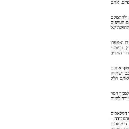
יים. אתם
 ולהתמקם
ם העייפים
 תחושה של
דו ואפשרו
. בעומקי
ור הארץ,
עטוף אתכם
ם ושתיהן
 שאתם חלק
לממד חסר
ורה להיות
ד המלאכים
העבודה –
 המלאכים
ים״ בספרה