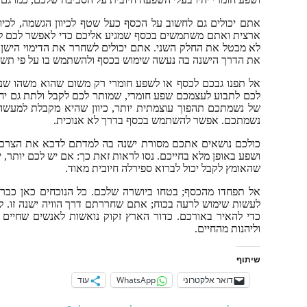
אתם יכולים גם לחשוב על הכסף כעל שטף לכיוון הגשמה, לכי
ארצית ואתם משתמשים בכסף שמגיע אליכם כדי לאפשר לכם לעש
לא מבטל את החלק השני. אתם יכולים לשחרר את הדימוי הישן 
את הדרך הישנה בה נעשה שימוש בכסף ולהשתמש בו על פי תש
אל תפנו גבכם לכסף או לשפע חומרי רק משום שהוא משהו שנעש
לכם לתבוע לעצמכם שפע חומרי, שמותר לכם לקבל ולתת גם יח
של נשמתכם תהפוך עוצמתית יותר, כיוון שהיא מקבלת למעשה 
נשמתכם. אפשר להשתמש בכסף בדרך לא אנוכית.
כולכם נושאים אתכם מסורת ישנה בה למדתם לדכא את הצרכי
ושפע באופן מלא בחייכם. נסו לראות זאת כך: אם יש לכם יותר,
שהאומץ לקבל יכול לברוא ספירלה חיובית מאוד.
אל תפחדו מהכסף; בטחו ביושרה שלכם. כל הנוכחים כאן כבר 
לעשות שימוש לרעה בכוח; אתם שחררתם דרך הוויה ישנה זו. ל
כדי להאיר באורכם. כדור הארץ זקוק נואשות לאנשים שחיים 
וליהנות מהחיים.
שיתוף
דואר אלקטרוני
WhatsApp
עוד