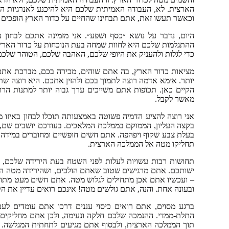
הארצית. לא, העבודה האמיתית שלכם היא להיכנע לאנרגיות המע
וכאשר תעשו זאת, אתם תבחינו שהחיים על כדור הארץ הופכים ק
היום, נדבר על נושא ״כסף ושפע״. אני מזמינה אתכם לבחון
ההתגלמות שלכם היא לחוות שמחה בעת הנוכחות על כדור הארץ
כדי לגלות ולהעניק את היופי שלכם, האהבה שלכם, הטוהר שלכם 
מציאות כדור הארץ, בה אתם שוהים, מכירה בכם, מברכת אתכ
יותר. אימא אדמה רוצה לתמוך בכם ולהזין אתכם. היא רוצה שת
הקיים כאן. תכופות אתם משייכים ערך גבוה יותר למתנות הר
מאשר לקבל.
אני רוצה להציע הדמיה פשוטה באמצעותה תוכלו לבחון באיזו 
בקצה העליון, הממוקם בממלכת המלאכים. בעודכם יושבים שם, ג
בעלת צבע שקוף ויפהפה. אתם חשים חופשיים ומחוברים במידה ש
תחליקו מטה אל הממלכה הארצית.
תחושות רבות עשויות לעלות לפני השטח בעת הירידה שלכם,
ישותכם. אתם מרגישים שטוב שאתם הולכים, ושהירידה מטה הגיו
– ועכשיו אתם אכן מתחילים לגלוש מטה. אתם חשים מעט מתוח
ובעונה אחת. והנה, אתם גולשים מטה! אינכם רואים עדיין את ה
ברגע מסוים, אתם רואים כיסוי עננים דרכו אתם עומדים לע
התלת-ממדי. ההנמכה שלכם חלקה ונעימה, ולכן אתם מחליקים ה
תוך הממלכה הארצית, ולבסוף אתם מגיעים לתחתית המגלשה. 