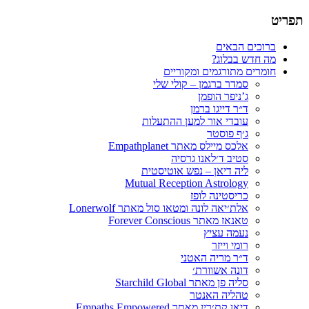
תפריט
תרגום חומרים רוחניים
הבלוג של סמדר ברגמן
דילוג
ברוכים הבאים
לתוכן
מה חדש בבלוג?
חומרים מתורגמים ומקוריים
סמדר ברגמן – קולי שלי
ג’ניפר הופמן
ד״ר דייגו ברמן
עובדי אור למען ההתעלות
ג׳ף פוסטר
אלכס מיילס מאתר Empathplanet
סטיב ד׳לאנו גרסיה
ליה דיאן – נפש אוטיסטית
Mutual Reception Astrology
כריסטינה לופז
אלת׳יאה לונה ומטאו סול מאתר Lonerwolf
טאנאז מאתר Forever Conscious
נעמה עציץ
רומי וייזר
ד״ר מריה האטני
דונה אשוורת׳
סליה פן מאתר Starchild Global
טהליה האנטר
דיאן קת׳רין מאתר Empaths Empowered