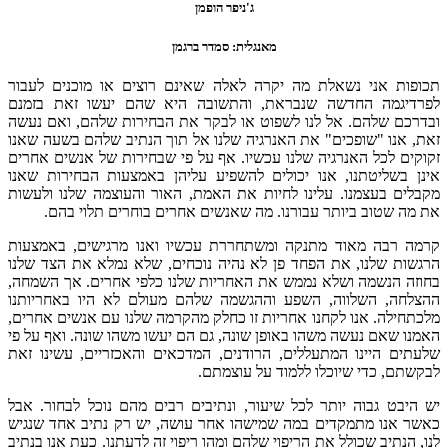
ג'ניפר הופמן
מאנגלית: סמדר ברגמן
תכופות אני נשאלת מה יקרה לאלה שאינם רוצים או מוכנים לעבור
לפרדיגמה החדשה שנבראת, והתשובה היא שהם יעשו זאת בזמנם
ובדרכם שלהם. אל לנו לשפוט או לבקר את הבחירות שלהם, ואם נעשה
זאת, אנו "שופכים" את האנרגיה שלנו אל תוך הנתיב שלהם בשעה שאנו
זקוקים לכל האנרגיה שלנו עכשיו. אף על פי שבחירות של אנשים אחרים
אינן בשליטתנו, אנו יכולים להשפיע עליהן באמצעות הבחירות שאנו
מקבלים בעצמנו. עלינו לחיות את האמת, האור והעוצמה שלנו ולעשות
את מה שטוב ביותר עבורנו. מה שאנשים אחרים בוחרים תלוי בהם.
קרמה רבה מאוד מתנקה ומשתחררת עכשיו ואנו מרגישים, באמצעות
הרגשות שלנו, את הפחד פן לא נהיה נוכחים, שלא נמלא את הצד שלנו
בחוזה הנשמה ושלא נממש את האחריות שלנו כלפי אחרים. אך השמחה,
ההצלחה, השלווה, השפע וההגשמה שלהם מעולם לא היו באחריותנו
מלכתחילה. אנו לקחנו אחריות זו כחלק מהקרמה שלנו עם אנשים אחרים,
האמנו שאם נעשה משהו באופן שונה, גם הם יעשו משהו שונה. ואף על פי
שלעתים היינו המתעללים, הרודנים, המדכאים והאכזריים, עשינו זאת
לבקשתם, כדי שיוכלו ללמוד על עוצמתם.
יש היבט גבוה יותר לכל שיעור, ונתיבים רבים מהם נוכל לבחור. אבל
כאשר אנו מתמקדים במה שמישהו אחר עושה, יש רק נתיב אחד שנגיש
לנו, הנתיב שכולל את הריפוי שלהם ומהו ריפוי זה לדעתנו. כעת אנו בנתיב