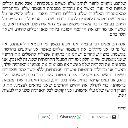
שלהם, מקווים לחזור לנתיב שלנו כשהם בעקבותינו, אבל איננו יכולים
לעשות זאת עוד. כאשר אנו עובדים במסגרת העוצמה שלנו, מתחברים
למאסטריות האלוהית שלנו, הכללים ברורים מאוד – עלינו להישאר על
הנתיב שלנו ולהניח לאחרים לצעוד בנתיב שלהם. אנו יכולים להשפיע על
חייהם בעוצמה רבה על-ידי מימוש העוצמה האישית שלנו ולמרות זאת, גם
כאשר אנו מהווים את הדוגמה הטובה ביותר שאנו יכולים להיות, השאר
תלוי בהם.
אלה הם זמנים רבי עוצמה ואנו חיכינו במשך זמן רב מאוד להגעתם, ואף
על פי כן אנו מדללים את העוצמה שלהם כאשר אנו שוקעים בחרטה,
באשמה, ברצון שאחרים ישתנו או בתקווה שנצליח להשלים את הריפוי
שאנו מאמינים שהוא חלק מסגירת המעגל הקרמתית שלנו. זה לא נכון. אנו
מרפאים את הקרמה שלנו כאשר אנו מוציאים את עצמנו מהאנרגיה שלה,
כאשר אנו מקבלים החלטות אישיות עוצמתיות, ללא קשר למה שאחרים
עושים. וכאשר אנו מקבלים את החלטות האחרים ויודעים שהשאר תלוי
בהם, אנו נעים קדימה בנתיב שלנו בלב רגוע, כשכל האנרגיה שלנו נמצאת
ברשותנו, כדי לתדלק את החיים החדשים שאנו בוראים לעצמנו, את גן
העדן האישי שלנו עלי אדמות. ואנו זקוקים לכל האנרגיה שלנו כדי לעשות
זאת.
שיתוף
דואר אלקטרוני
WhatsApp
עוד