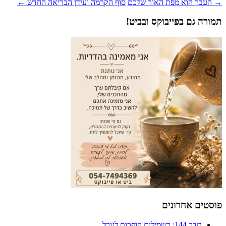
ניווט
→
העבר הוא מפת האור שלכם
סוף הקרמה ועידן הבריאה החדש
←
פוסטים
תמורה גם בפייבוקס ובביט!
פוסטים אחרונים
תדר 144: כשמילים הופכות לגורל