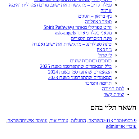
פמלה קריב – מתקשרת את ישוע, מרים המגדלית ואימא
אדמה
ג׳ף בראון – הגיגים
סטיב פאוולינה
קייט ספרקלי מאתר Spirit Pathways
מלאני בקלר מאתר ask-angels
פינת המסרים הקצרים
טינה ספולדינג – מתקשרת את ישוע ואננדה
ג’ון פאין
לי קרול
כותבים וכותבות שונים
כלל המאמרים שהתפרסמו בשנת 2025
המאמרים שהתפרסמו בשנת 2024
המאמרים שהתפרסמו בשנת 2023
תרומה ותמיכה
לתת תמורה
יצירת קשר
השאר תלוי בהם
9 בספטמבר 2013
השראה
,
התעלות
,
עובדי אור
,
עוצמה אישית
השראה
,
עובדי אור
admin