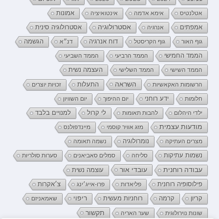
אטלנטיס
אימא אדמה
אינטואיציה
אמונות
אמפתים
אסטרולוגיה
אנרגיה
אסטרולוגיה סינית
דוח אנרגיה
גוף האור
גוף הקריסטל
דנ״א
הגשמה
הממד החמישי
הממד הרביעי
הממד השביעי
העצמה נשית
הממד השישי
הממד השלישי
השראה
התעלות
הרשומות האקאשיות
זכויות יוצרים
ידע רוחני
חלומות
יום ההיפוך
יום השוויון
לי קרול
ילדי היהלום
להבות תאומות
למנויים בלבד
מודעות עצמית
מזג אוויר קוסמי
מיינדפולנס
נומרולוגיה
מצרים העתיקה
נשמה תאומה
נשמות עתיקות
סליחה
סמלים סאביאנים
סערות סולריות
עובדי אור
עבודה רוחנית
עוצמה נשית
פילוסופיה רוחנית
פליאדות
פרו-אייג׳ינג
צ׳אקרות
קריון
רוחניות מעשית
ריפוי
קרמה
שאמאניזם
תקשור
שונות נוירולוגית
שער האריה