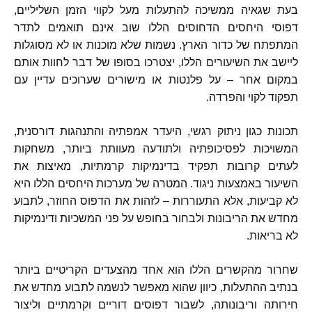
בעת שגאיה ממשיכה להתעלות מעל לקווי הזמן השליליים
,
דפוסי היחסים הדחוסים הללו שוב אינם תואמים לתדר
המתפתח של כדור הארץ
.
נשמות שלא מוכנות או לא מסוגלות
ליישב את השיעורים הללו
,
יצטרכו בסופו של דבר לחוות אותם
במקום אחר
–
על פלנטות או מישורים שערוכים עדיין עם
תפקוד לקוי והפרדה
.
תכונות כגון ניתוק רגשי
,
היעדר אמפתיה והתנהגות דורסנית
,
המשויכות לפסיכופתיה ולתודעה מעוותת ביותר
,
משחקות
לעתים קרובות תפקיד בדינמיקות קרמתיות
,
מאיצות את
השיעור באמצעות ניגוד
.
המטרה של מערכות היחסים הללו היא
לא קביעות
,
אלא התעוררות
–
לזהות את הדפוס החוזר
,
לתבוע
מחדש את הריבונות ולבחור בחופש על פני המשכיות ודינמיקות
לא בריאות
.
שחרור מהקשרים הללו הוא אחד מהצעדים הקריטיים ביותר
בנתיב ההתעלות
,
כיוון שהוא מאפשר לנשמה לתבוע מחדש את
חירותה וריבונותה
,
לשבור דפוסים דוריים וקרמתיים וליצור