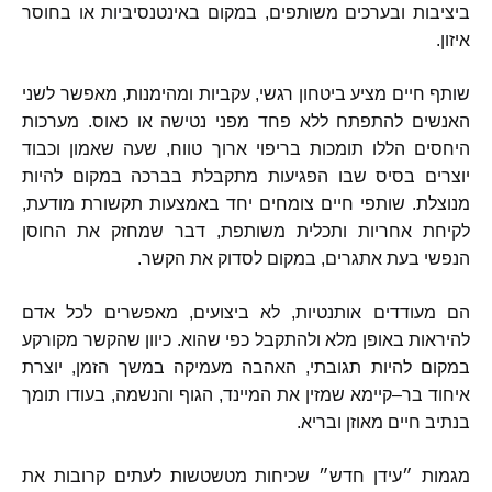
ביציבות ובערכים משותפים
,
במקום באינטנסיביות או בחוסר
איזון
.
שותף חיים מציע ביטחון רגשי
,
עקביות ומהימנות
,
מאפשר לשני
האנשים להתפתח ללא פחד מפני נטישה או כאוס
.
מערכות
היחסים הללו תומכות בריפוי ארוך טווח
,
שעה שאמון וכבוד
יוצרים בסיס שבו הפגיעות מתקבלת בברכה במקום להיות
מנוצלת
.
שותפי חיים צומחים יחד באמצעות תקשורת מודעת
,
לקיחת אחריות ותכלית משותפת
,
דבר שמחזק את החוסן
הנפשי בעת אתגרים
,
במקום לסדוק את הקשר
.
הם מעודדים אותנטיות
,
לא ביצועים
,
מאפשרים לכל אדם
להיראות באופן מלא ולהתקבל כפי שהוא
.
כיוון שהקשר מקורקע
במקום להיות תגובתי
,
האהבה מעמיקה במשך הזמן
,
יוצרת
איחוד בר
–
קיימא שמזין את המיינד
,
הגוף והנשמה
,
בעודו תומך
בנתיב חיים מאוזן ובריא
.
מגמות ״עידן חדש״ שכיחות מטשטשות לעתים קרובות את