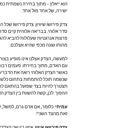
הוא ייאלץ – מתוך בחירה נשמתית כמוב
ישירה, של אחד מול אחד.
צדק פירושו שיוויון. צדק פירושו שכל הו
סדר אלוהי. בבריאה אלוהית קיים סדר
פרצות אנרגטיות שעלולות להביא להגב
מהותו שונה מכפי שהיא אצלכם.
למעשה, הצדק אצלנו אינו מופיע בצו
עם האדם, מתוך בחירתו. פעמים רבות
כאשר הצדק האלוהי רואה את הדברים 
שנשמה תוכל להתמחות בתחום כלשהו, 
תצטרך להיות בצד שפועל בהתאם לחוק
ההפוך. לכן, קשה להשוות בין הצדק האל
עמיחי
: כלומר, אם אדם גרם, למשל, למ
זאת מהצד השני?
צדק פירושו איזון
. איזון בין שני הצד