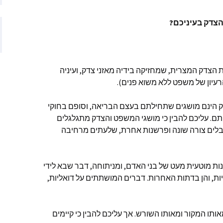
ם שהתפרסמו
צדק בעיניכם?
ם שהתפרסמו
ת הצדק המצרית, שמחזיקה בידיה מאזני צדק, ועיניה
ותמיכה
עיון של משפט ללא משוא פנים).
דק הינם מושגים שתחילתם בעצם הבריאה, וסופם בחוקי
ם. עליכם להבין כי מושגי המשפט והצדק מתגלגלים
לים צורה שונה ופרשנות אחרת, שלעתים מרחיבה
ת מוטעית מעט של בני האדם, ומניתוחה, דבר שבא לידי
ות, והן בדתות האחרות. דברים המושתתים על דואליות,
תו המקור ומאותו השורש. אך עליכם להבין כי קיימים