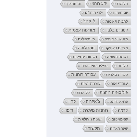
ידע רוחני
חלומות
יום ההיפוך
יום השוויון
ילדי היהלום
לי קרול
להבות תאומות
מודעות עצמית
למנויים בלבד
מזג אוויר קוסמי
מיינדפולנס
נומרולוגיה
מצרים העתיקה
נשמה תאומה
נשמות עתיקות
סליחה
סמלים סאביאנים
עבודה רוחנית
סערות סולריות
עובדי אור
עוצמה נשית
פילוסופיה רוחנית
פליאדות
קריון
פרו-אייג׳ינג
צ׳אקרות
רוחניות מעשית
ריפוי
קרמה
שאמאניזם
שונות נוירולוגית
תקשור
שער האריה