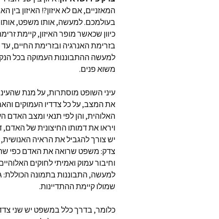
המאזניים, אם לא איזון?! האיזון בין ה
בעולמכם. למעשה, אותו משפט, אותו איזו
כיוון שכאשר מופר האיזון, קיימת זרימ
בזרימת האנרגיה ובזרימת החיים, עד כ
למעשה ההתבוננות העמוקה בכל הנקוד
משוא פנים.
עיני השופט מוסתרות, על מנת שהעיניי
את המצב, על כל צדדיו העמוקים והאמי
האלוהית, והן לפי תנאי ומצב האדם ה
ויראו את דמותו החיצונית של האדם, 
יש צורך להגביל את הראיה האנושית, 
צדק: משפט שרואה את האדם כפי שהוא
וחיבור עמוק ואמיתי לחוקים האלוהיים,
למעשה, התבוננות בתמונה הכוללת: ג
שמולו קיימת ההתדיינות.
כלומר, בדרך כלל במשפט יש שני צדדי