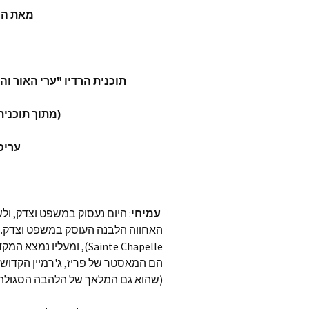
מאת המ
ג׳ף פוס
אלכס מ
hplanet
תוכנית הרדיו "ערי האור 
סטיב ד׳
(מתוך תוכנית מס' 42, ששודרה בי
ליה דיא
עריכ
ception
trology
כריסטינ
עמיחי
: היום נעסוק במשפט וצדק, ו
אלת׳יאה
מאתר Lonerwolf
Sainte Chapelle), ומע
הם המאסטר של פריז, ג'רמיין הקדוש,
nscious
(שהוא גם המלאך של הלהבה הסגולה),