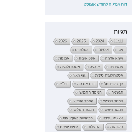
דוח אנרגיה לחודש אוגוסט
תגיות
2026
2025
2024
11:11
אגו
אוטיזם
אטלנטיס
אימא אדמה
אינטואיציה
אמונות
אמפתים
אסטרולוגיה
אנרגיה
אסטרולוגיה סינית
גוף האור
דוח אנרגיה
גוף הקריסטל
דנ״א
הממד החמישי
הגשמה
הממד הרביעי
הממד השביעי
הממד השישי
הממד השלישי
העצמה נשית
הרשומות האקאשיות
השראה
התעלות
זכויות יוצרים