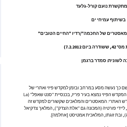
תקשרת נועם קורל-גלעד
טר
בשיתוף עמיחי ים
יילס מאתר
Empat
והמאסטרים של החכמה"/רדיו "החיים הטובים"
לאנו גרסיה
ום 7.2.2012)
ן – נפש אוטיסטית
ה לשונית: סמדר ברגמן
Mutual Re
As
ה לופז
לשם כך נעשה מסע במרחב ובזמן למקדש פיזי ואתרי של
 לונה ומטאו סול
האחווה הלבנה העוסק במשפט וצדק. המקדש הפיזי נמצא בעיר פריז, בכנסיית "סנט שאפל" (La
ליו נמצא המקדש האתרי. המאסטרים והמלאכים שקשורים למקדש זה
 ליידי פורטיה (המכונה גם "אלת הצדק"), המלאך צדקיאל
טאנאז מאתר Forever
Co
 ובת זוגתו, המלאכית אמטיסט [אחלמה].