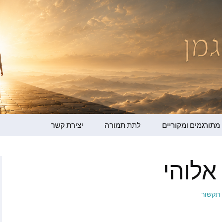
מדר ברגמן
מתורגמים ומקוריים
לתת תמורה
יצירת קשר
גמן – קולי שלי
אלוהי
ופמן
ו ברמן
תקשור
ור למען ההתעלות