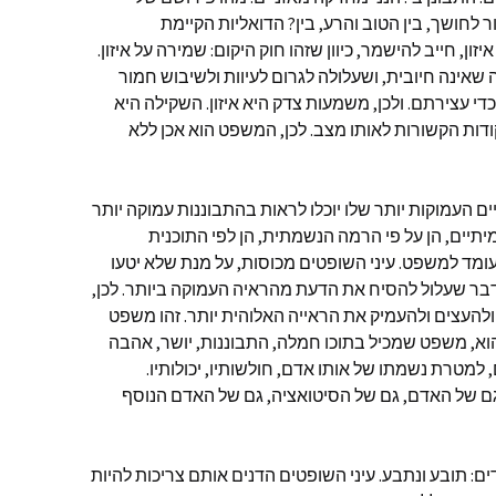
אור לחושך, בין הטוב והרע, בין? הדואליות הקיימת
ן, חייב להישמר, כיוון שזהו חוק היקום: שמירה על איזון.
ה שאינה חיובית, ושעלולה לגרום לעיוות ולשיבוש חמור
די עצירתם. ולכן, משמעות צדק היא איזון. השקילה היא
ות הקשורות לאותו מצב. לכן, המשפט הוא אכן ללא
ם העמוקות יותר שלו יוכלו לראות בהתבוננות עמוקה יותר
תיים, הן על פי הרמה הנשמתית, הן לפי התוכנית
עומד למשפט. עיני השופטים מכוסות, על מנת שלא יטעו
דבר שעלול להסיח את הדעת מהראיה העמוקה ביותר. לכן,
ולהעצים ולהעמיק את הראייה האלוהית יותר. זהו משפט
, משפט שמכיל בתוכו חמלה, התבוננות, יושר, אהבה
 למטרת נשמתו של אותו אדם, חולשותיו, יכולותיו.
ם של האדם, גם של הסיטואציה, גם של האדם הנוסף
ם: תובע ונתבע. עיני השופטים הדנים אותם צריכות להיות