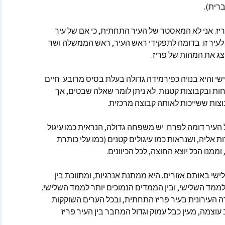
רית).
וולינה
יז. אני לא המאסטר של העיר התחתית, כי אם של עיר
קייט ספרקלי מאתר Spirit
Pa
 לעיר זו. בדומה לתפקידי ראש העיר, ראש הממשלה ושר
צג את המהות של פריז.
מלאני בקלר מאתר ask-
י והיא בנויה כפירמידה גדולה בעלת בסיס מרובע. חיים
ת ובקבוצות קטנות. לא ניתן לומר שאלה שבטים, אך
מסרים הקצרים
וצות ששייכות לאותה קבוצה מרכזית.
ולדינג – מתקשרת
 ואננדה
העיר דומה לפרח: יש משפחה גדולה, הנראית כמו עיגול
אליה, ושנראות כמו עיגולים קטנים (כמו עלי כותרת
ממנו הכל יוצא החוצה, לכל הכיוונים.
י באותם אזורים. היא ממתנת אנרגיות, ומתווכת בין
לממד השלישי, ובין הממדים הנמוכים יותר לממד השלישי.
וכותבות שונים
 העירונית בעיר פריז התחתית, ובכל הערים השוקקות
עוצמה, מעין כבל עמוק וגדול המחבר בין העיר פריז
אמרים
 בשנת 2025