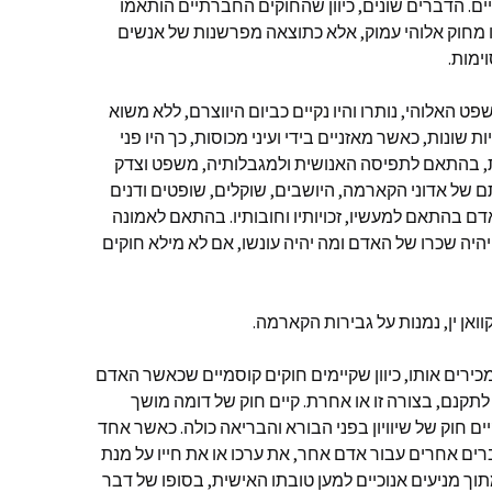
ים. הדברים שונים, כיוון שהחוקים החברתיים הותאמו
 מחוק אלוהי עמוק, אלא כתוצאה מפרשנות של אנשים
ימות.
ט האלוהי, נותרו והיו נקיים כביום היווצרם, ללא משוא
 שונות, כאשר מאזניים בידי ועיני מכוסות, כך היו פני
, בהתאם לתפיסה האנושית ולמגבלותיה, משפט וצדק
 של אדוני הקארמה, היושבים, שוקלים, שופטים ודנים
אדם בהתאם למעשיו, זכויותיו וחובותיו. בהתאם לאמונה
יהיה שכרו של האדם ומה יהיה עונשו, אם לא מילא חוקים
וקוואן ין, נמנות על גבירות הקארמה.
ירים אותו, כיוון שקיימים חוקים קוסמיים שכאשר האדם
לתקנם, בצורה זו או אחרת. קיים חוק של דומה מושך
ים חוק של שיוויון בפני הבורא והבריאה כולה. כאשר אחד
רים אחרים עבור אדם אחר, את ערכו או את חייו על מנת
וך מניעים אנוכיים למען טובתו האישית, בסופו של דבר