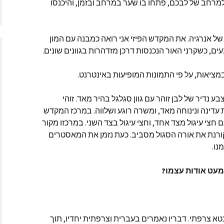
יץ
למרחב של לבכם, פתחו בו שער במרחב ובזמן, והיכנסו
ר
של אנרגיה. את המקדש הפיזי אני רואה כמבנה עם המון
ה האטני
עים, כשקרני האור הנכנסות דרכן מזדהרות בגוונים שונים.
וורת׳
במציאות, על פי התמונות המופיעות באינטרנט.
סליה פן מאתר Starchild
 נדיר של לבן זוהר עם גוון סגלגל בהיר מאד. זוהי
 עדינה ונינוחה מאד, ומשרה רוגע ושלווה. במרכז המקדש
האנטר
 חצי עיגול מצד אחד, וחצי עיגול בצד השני. במרכזו מקור
ורנת את אורה הסגול מסביב. כעת נזמן את המאסטרים
׳רין מאתר
נו.
Empaths Emp
מעט אודות עצמו?
ריב – מתקשרת
, מרים המגדלית
אדמה
ן – הגיגים
 צרפתי. דבריו נאמרים בעברית וצרפתית יחדיו, תוך