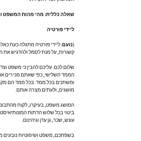
המאמרי
שאלה כללית: מהי מהות המשפט וה
בשנת 2024
ליידי פורטיה
המאמרי
בשנת 2023
(
נועם
: ליידי פורטיה מתגלה כעת כאל
תרומה 
קשורות, על מנת לסמל ולהדגיש את הר
שלום לכם. עליכם להבין כי משפט וצ
הממד השלישי, כפי שאתם מכירים אות
ומשתנים בכל ממד. בכל ממד הם מקב
מושגים, ולעתים מצרה אותם.
המושג משפט, בעיקרו, לקוח מהתבוננו
ביטוי בכל שלוש הדתות המונותיאיסטי
עונש, שכר, גן עדן וגיהינום.
בשפתכם, משפט ושיפוטיות נובעים מאו