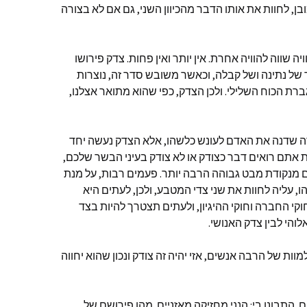
ן, לחוות את אותו הדבר מהכיוון השני, גם אם לא בצורה
ויה שווה להוויה אחרת. אין יותר ואין פחות. צדק פירושו
 של נתינה ושל קבלה, וכאשר משובש סדר זה, נוצרות
רת הכוח השלילי. ולכן הצדק, כפי שהוא מתואר אצלנו,
רה שדנה את האדם לעונש כלשהו, אלא הצדק נעשה יחד
 אתם רואים דבר כצודק או לא צודק בעיני הבשר שלכם,
מנקודת מבט גבוהה הרבה יותר. פעמים רבות, על מנת
עליה לחוות את שני צדי המטבע, ולכן, לעתים היא
י החברה וחוקי ההיגיון, ולעתים תצטרך להיות בצד
והי לבין צדק האנושי.
וות של הרבה אנשים, אזי יהיה זה צודק ונכון שהוא יחווה
דים. התבונן בי: הנני מחזיקה מאזניים. מהו פירושם של