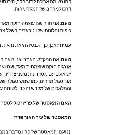
נעמה עצ
קחו נשימה ארוכה לתוך הלב, היכנסו 
דרכו למרחב של המקדש הזה.
רומי וייז
נועם
: אני חווה שם עוצמה חזקה מאד 
ד״ר מרי
כיפות וחלונות של ויטראז'ים בשלל צב
דונה אש
עמיחי
: אכן, כך הכנסיה הזאת נראית 
נועם
Global
: את המקדש האתרי אני רואה בצבע
אנרגיה חזקה ועוצמתית מאד, ועם זאת
טהליה 
יש אולם עם מסדרונות משני צדדיו, ועם
אור סגול מדהים, כמו שמש סגולה שק
דיאן קת
והמלאכים של מקדש זה כדי לשוחח עמ
owered
האם המאסטר של פריז יכול לספר 
פמלה ק
את ישוע
ואימא 
המאסטר של עיר האור פריז
ג׳ף בראו
(
נועם
: המאסטר של פריז מדבר במבטא