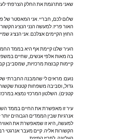
שאני מתרגמת את החלק הצרפתי לעב
סטיב פא
שלום לכם, חבריי. אני המאסטר של פר
thways
האור פריז. למעשה הנני הנציג הקשור
החוץ הקיימים אצלכם. אני הנציג שמיי
angels
העיר שלנו קיימת אף היא בממד החמיש
בה מאות אלפי אנשים, שחיים במשפחו
פינת ה
קיימות קבוצות מרכזיות, שמסביבן קב
טינה ספ
את ישוע
נועם: מראים לי שהמבנה החברתי של 
גדול, וסביבה משפחות קטנות שקשורות 
ג’ון פאין
קטנים). השלטון המרכזי נמצא במרכז, ו
לי קרול
עיר זו מאפשרת את החיים בממד השליש
אנרגיות שבין הממדים הגבוהים יותר 
כותבים 
למעשה, היא זו שמאפשרת את האווירה
הקשורות אליה. קיים מעבר אנרגטי רב 
כלל המ
שהתפרסמו
העליונה, לפריז הפיזית.