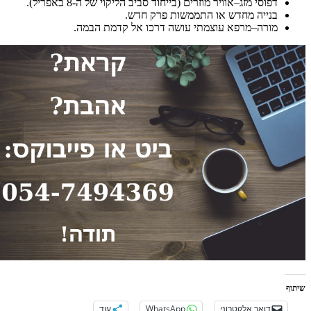
ג
–
אוויר מוזרים
(
בייחוד סביב הליקוי של ה
-8
באפריל
).
חדש או התממשות פרק חדש
.
פא עוצמתי עושה דרכו אל קדמת הבמה
.
קטרוני
WhatsApp
עוד