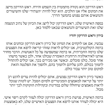
א נקודה מתמטית בין השמש והירח
.
ראש הדרקון מייצג
 אנו הולכים
.
הוא יכול להיות ״העתיד״ שלנו והשיעורים
 נפגוש בהמשך הדרך
.
לנו
,
ראש הדרקון יכול לייצג את הכיוון של נתיב הנשמה
ורים והנושאים שבאנו ללמוד כאן
.
קון
יחדיו
לוקחים את המיזוג של כירון וראש הדרקון ובוחנים אותו
בית
,
אנו יכולים לראות שזוהי קריאה לרפא את הפצעים
ברתית
,
או ברמה שמשפיעה על כל האנושות
.
הדבר מחזיר
גיה הרוחנית האומרת שכולנו אחד
,
ולכן כאשר מישהו
ו סובלים
.
וכאשר אנו מכירים בכך
,
אנו יכולים להתחיל
הגן עליהם ולתמוך בהם
,
ולהפוך את הפלנטה הזאת
 עבור כולם
.
אש הדרקון נפגשים
,
אתם יכולים להיות עדים לדגש רב
 למאמצים הומניטריים ולסיום הסבל
.
יש לקוות שנוכל
שיחוללו שלום במדינות ובקהילות הזקוקות לכך יותר
פגישת כירון וראש הדרקון יכולה לעזור לקדם ריפוי אישי
.
דד אותנו לרפא את הפצעים האישיים שלנו
,
לא באמצעות