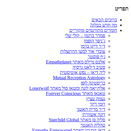
רים רוחניים
ל סמדר ברגמן
הבאים
בבלוג?
תורגמים ומקוריים
דר ברגמן – קולי שלי
ניפר הופמן
ר דייגו ברמן
בדי אור למען ההתעלות
ף פוסטר
כס מיילס מאתר Empathplanet
יב ד׳לאנו גרסיה
ה דיאן – נפש אוטיסטית
Mutual Reception Astrolo
יסטינה לופז
ת׳יאה לונה ומטאו סול מאתר Lonerwolf
אז מאתר Forever Conscious
מה עציץ
מי וייזר
ר מריה האטני
נה אשוורת׳
ה פן מאתר Starchild Global
ליה האנטר
ן קת׳רין מאתר Empaths Empowered