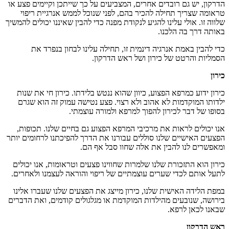
רובדים אחרים
,
המצביעים על כך שייתכן וקיימים פצע או
 תחילה להכיר בהם
,
לפני שנוכל לממש אנרגיית ריפוי
לינו להגיע לנקודת מפנה כדי להבין שאיננו יכולים להמשיך
הלכנו
.
 אנרגיה דינמית זו
,
תחילה עלינו לבחון בנפרד את
 של כירון ושל ראש הדרקון
.
פא הפצוע
,
כיוון שהוא ננטש בלידתו
.
כירון חי את שנות
ת לא אהוב ולא רצוי
.
פצע נטישה עמוק זה הוא שגרם
כירון להפוך למרפא ולמורה עוצמתי
.
ות את מרכיבי המרפא הפצוע גם בחיים שלנו
.
תכופות
,
ם שלנו סוללים עבורנו את הדרך להפיכתנו לרחומים יותר
להבין את אלה שחוו סבל אף הם
.
ורת שלנו שלמרות שחווינו פצעים וטראומות
,
אנו יכולים
י שערים עוצמתיים של ריפוי והוראה לעצמנו ולאחרים
.
ישית שלנו
,
כירון מייצג את הפצעים שלנו שעברו אלינו
ם מהילדות המוקדמת או מגלגולים קודמים
,
ואת הדברים
פא
.