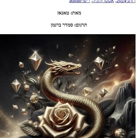
רולוגיה
,
ריפוי
admin
מאת
:
טאנאז
תרגום
:
סמדר ברגמן