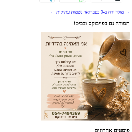
נשמות עתיקות
←
יבוקס ובביט!
נים