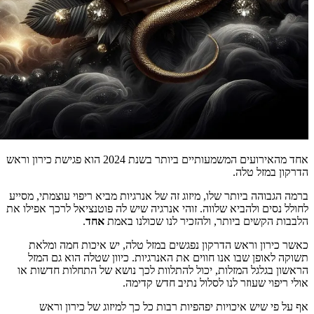
ם המשמעותיים ביותר בשנת
2024
הוא פגישת כירון וראש
לה
.
יותר שלו
,
מיזוג זה של אנרגיות מביא ריפוי עוצמתי
,
מסייע
ביא שלווה
.
זוהי אנרגיה שיש לה פוטנציאל לרכך אפילו את
ביותר
,
ולהזכיר לנו שכולנו באמת
אחד
.
אש הדרקון נפגשים במזל טלה
,
יש איכות חמה ומלאת
ו אנו חווים את האנרגיות
.
כיוון שטלה הוא גם המזל
המזלות
,
יכול להתלוות לכך נושא של התחלות חדשות או
זר לנו לסלול נתיב חדש קדימה
.
יכויות יפהפיות רבות כל כך למיזוג של כירון וראש