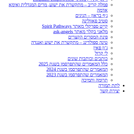
לה קריב – מתקשרת את ישוע, מרים המגדלית ואימא
דמה
ף בראון – הגיגים
יב פאוולינה
ט ספרקלי מאתר Spirit Pathways
אני בקלר מאתר ask-angels
נת המסרים הקצרים
נה ספולדינג – מתקשרת את ישוע ואננדה
ון פאין
 קרול
תבים וכותבות שונים
ל המאמרים שהתפרסמו בשנת 2025
אמרים שהתפרסמו בשנת 2024
אמרים שהתפרסמו בשנת 2023
ומה ותמיכה
רה
שר