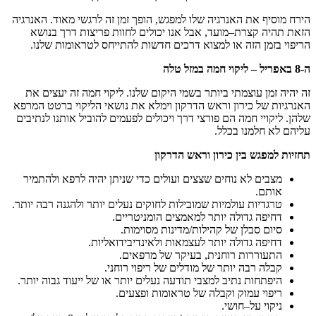
 האנרגיה שלו למפגש
,
הופך זמן זה לרגשי מאוד
.
האנרגיה
רת
–
מועד
,
אבל אנו יכולים לחוות פריצות דרך בנושא
זה או למצוא דרכים חדשות להתייחס לטראומות שלנו
.
ליקוי
חמה
במזל
טלה
צמתי ביותר בשמי היקום שלנו
.
ליקוי חמה זה יעצים את
ירון וראש הדרקון וימלא את נושאי הליקוי ברטט המרפא
מה הם פורצי דרך ויכולים לפעמים להוביל אותנו לנתיבים
ו בכלל
.
בין
כירון
וראש
הדרקון
 נוחים שצצים ועולים כדי שניתן יהיה לרפא ולהתמיר
עולמיות שמובילות לחוקים נעלים יותר ולהגנה רבה יותר
.
ולה יותר למאמצים הומניטריים
.
ן של קהילות
/
מדינות מסוימות
.
ולה יותר לעצמאות ולאינדיבידואליות
.
ת רוחנית
,
בעיקר של מרפאים
.
 יותר של מודלים של ריפוי רוחני
.
נתיב למצבי תודעה נעלים יותר או של ייעוד גבוה יותר
.
וק וקבלה של טראומות ופצעים
.
חושי
.