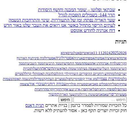
פלוטו – שומר המבנה וחושף היסודות
יה נפתח: זמן של התעוררות, שינוי והתרחבות הנשמה
ריפוי מתחיל כאשר אנו רואים את העבר שלנו באור חדש
יה לחודש אוגוסט
11:1
אגו
אוטיזם
אטלנטיס
אימא
אסטרולוגיה
ונות
אמפתים
אנרגיה
אסטרולוגיה סינית
גוף האור
גוף
ה
הממד החמישי
דנ״א
הגשמה
הממד הרביעי
הממד השביעי
הממד
העצמה נשית
השראה
התעלות
י
הרשומות האקאשיות
זכויות
חני
לי קרול
יום ההיפוך
יום השוויון
ילדי היהלום
להבות תאומות
למנויים
ית
נומרולוגיה
מזג אוויר קוסמי
מיינדפולנס
מצרים העתיקה
נשמה תאומה
נשמות
עבודה רוחנית
עובדי אור
עוצמה
ם סאביאנים
סערות סולריות
קריון
רוחניות
נית
פליאדות
פרו-אייג׳ינג
צ׳אקרות
קרמה
תקשור
יזם
שונות נוירולוגית
שער האריה
רות לסמדר ברגמן | בניית אתרים
תגית דאנס
רים תקף כאן - אסור להעתיק ללא רשות.