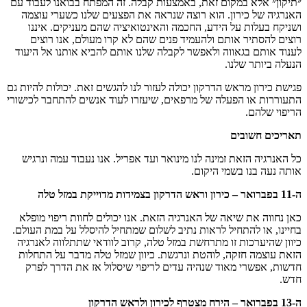
מקום זאת
,
באמצעות קבלה
.
זה המפתח בבואנו לעבוד עם
ון
.
הוא רוצה שנראה את הפצעים שלנו כשערי עוצמה
על הידע
,
החכמה והאינטואיציה שהם מעניקים
.
איננו
אותם ולהעמיד פנים שהם לא קרו מעולם
,
אנו רוצים
אווה ולאפשר לקבלה שלנו אותם להביא אותנו אל היעוד
נו
.
אש הדרקון יכולה לעזור לנו להגשים זאת
.
יכולות להיות גם
הפעלה של מרפאים
,
שיעזרו לעוד אנשים להתחבר לכישורי
ים
ת זמינה לנו מינואר ועד אפריל
.
אנו נעבוד עמה ונרגיש
בשמי היקום
.
–
כירון
וראש
הדרקון
בצמידות
מדוייקת
במזל
טלה
שיאה של האנרגיה הזאת
.
אנו יכולים לחוות ריפוי מופלא
יל לראות נתיב לשלום שמתחיל להיסלל על במת העולם
.
ת זו מתרחשת במזל טלה
,
קרוב לוודאי שתתלווה לאנרגיה
זקה
,
לוהטת ונרגשת
.
כיוון שמזל טלה מדבר על התחלות
מאוד שנהיה עדים לריפוי שיסלול אז את הדרך לפרק
–
הירח
מצטרף
לכירון
ולראש
הדרקון