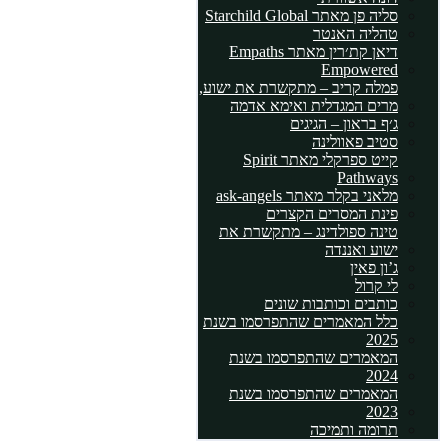
סליה פן מאתר Starchild Global
טהליה האנטר
דיאן קת׳רין מאתר Empaths
Empowered
פמלה קריב – מתקשרת את ישוע,
מרים המגדלית ואימא אדמה
ג׳ף בראון – הגיגים
סטיב פאוולינה
קייט ספרקלי מאתר Spirit
Pathways
מלאני בקלר מאתר ask-angels
פינת המסרים הקצרים
טינה ספולדינג – מתקשרת את
ישוע ואננדה
ג’ון פאין
לי קרול
כותבים וכותבות שונים
כלל המאמרים שהתפרסמו בשנת
2025
המאמרים שהתפרסמו בשנת
2024
המאמרים שהתפרסמו בשנת
2023
תרומה ותמיכה