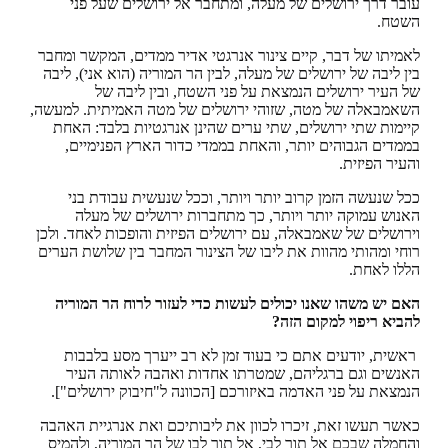
עובר דרך ירושלים של מעלה, ומתחבר אל ירושלים שעל פני
השטח.
לאמיתו של דבר, קיים צינור אנרגטי אדיר ממדים, המקשר ומחבר
בין ליבה של ירושלים של מעלה, לבין הר המוריה (הוא אני), ליבה
של העיר ירושלים הנמצאת על פני השטח, ובין ליבה של
השאמבאלה של מטה, שזוהי ירושלים של מטה האמיתית. למעשה,
קיימות שתי ירושלים, שתי ערים שהינן אנרגטיות בלבד: האחת
בממדים הגבוהים יותר, והאחת בממדי כדור הארץ הפנימיים,
והעיר הפיזית.
ככל שנעשה הזמן קרוב יותר ויותר, וככל שנעשית עבודת בני
האנוש עמוקה יותר ויותר, כך מתחברות ירושלים של מעלה
וירושלים של שאמבאלה, עם ירושלים הפיזית והופכות לאחד. ולכן
רוחי ומהותי מהוות את ליבו של הצינור המחבר בין שלושת הערים
הללו לאחת.
האם יש משהו שאנו יכולים לעשות כדי לעזור לרוח הר המוריה
להביא ריפוי למקום הזה?
ראשית, יודעים אתם כי בעוד זמן לא רב ייערך מסע בלבבות
האנשים וגם ברגליהם, שמטרתו אחדות ואהבה לאותה העיר
הנמצאת על פני האדמה באיזורכם [הכוונה ל"חיבוק ירושלים"].
כאשר תעשו זאת, זיכרו לכוון את ליבותיכם ואת אנרגיית האהבה
והחמלה שבכם אל תוך לבי, אל תוך לבו של הר המוריה, ולהמיס