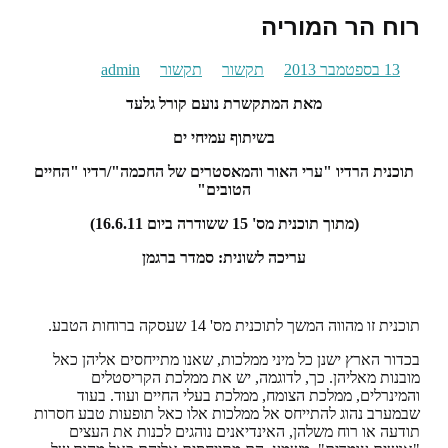
רוח הר המוריה
13 בספטמבר 2013
תקשור
תקשור
admin
מאת המתקשרת נועם קורל גלעד
בשיתוף עמיחי ים
תוכנית הרדיו "ערי האור והמאסטרים של החכמה"/רדיו "החיים
הטובים"
(מתוך תוכנית מס' 15 ששודרה ביום 16.6.11)
עריכה לשונית: סמדר ברגמן
תוכנית זו מהווה המשך לתוכנית מס' 14 שעסקה ברוחות הטבע.
בכדור הארץ ישנן כל מיני ממלכות, שאנו מתייחסים אליהן כאל
מובנות מאליהן. כך, לדוגמה, יש את ממלכת הקריסטלים
והמינרלים, ממלכת הצומח, ממלכת בעלי החיים ועוד. בעוד
שבמערב נהוג להתייחס אל ממלכות אלו כאל תופעות טבע חסרות
תודעה או רוח משלהן, האינדיאנים נוהגים לכנות את העצים