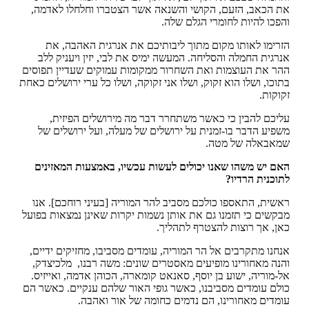
את הכאב, הזעם, הקושי והשנאה אשר הצטברו וחלחלו לאדמה,
והפכו להיות לחומרי הגלם שלה.
הזרימו לאותו מקום מתוך ליבותיכם את אנרגית האהבה, את
אנרגית החמלה והסליחה. המעשה ימיס את לבי, יזין ויעניק ללב
ההר את העוצמות ואת השחרור ממקומות עמוקים שעדיין תפוסים
בתוכו, ושלו הוא זקוק, ושלו אני זקוקה, ושלו כל ערי ירושלים כאחת
זקוקות.
עליכם להבין כי כאשר משתחרר דבר מה מירושלים הפיזית,
משפיע הדבר בו-זמנית על ירושלים של מעלה, ועל ירושלים של
שמאבאלה של מטה.
האם יש משהו שאנו יכולים לעשות עכשיו, באמצעות המאזינים
לתוכנית הרדיו?
ראשית, התאספו כולכם מסביב להר המוריה [בעיני רוחכם]. אנו
מבקשים כי תזמנו גם את אותן נשמות יקרות שאינן נמצאות בפועל
כאן, אך רוצות להצטרף לתהליך.
אנחנו מתקרבים אל הר המוריה, עומדים מסביבו, מחזיקים ידיים,
והנה מאחורינו מופיעים מאסטרים שונים: משה רבנו, מלכיצדק,
אל-מוריה, ישוע בן יוסף, סאנאט קומארה, הכוהן אדמה, ואייזיס.
כולם עומדים מסביבנו, כאשר גופי האור שלהם ענקיים. כאשר הם
עומדים מאחורינו, הם נדמים כחומה של אור ואהבה.