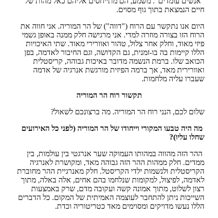
"אנשים עומדים". משמע, הם מתייחסים אליהם כאל מהות של
חיים הנמצאת בתוך גוף מסוים.
היום אנו נתקשר עם הרוח ("דווה") של הר המוריה. אני חווה את
הרוח הזו בצורה מוזרה למדי. אני מרגישה חלק ממנה באופן גשמי
פיזי מאוד, וחלק אחר צלול, טהור ואוורירי מאוד. שתי האיכויות
הללו קיימות בה בו-זמנית, גם הקדושה, וגם החיבור לאדמה, בפן
הכואב שלו. ברמת הנשמה מדובר באיכות גבוהה, קריסטלית
ואוורירית מאד, אך ברמה הפיזית מורגשת אנרגיה של אדמה
שעברו עליה מלחמות.
תקשור רוח הר המוריה
שלום לכם, הנני רוח הר המוריה. מה ברצונכם לשאול?
מה היה טבעו המקורי וייחודו של הר המוריה (לפני כל האירועים
שחלו עליו)?
ההר הזה מהווה במהותו העמוקה שער אנרגטי בין עולמות, בין
ממדים. חלק ממהות ההר הזה גבוהה מאד, ומקושרת לאנרגיה
הקריסטלית ולנשמות ילדי הקריסטל. חלק מאנרגיית ההר מחוברת
לאדמה, לפיצול, למקומות שנלחמו בהם אחים, אלה באלה, מתוך
רצון לשלוט, מתוך אמונה קשה ועקובה מדם, שרק באמצעות
השייכות ניתן להתחבר לעוצמה האמיתית של המקום. כל הדברים
הללו נעשו מדויקים ומסוימים מאד כטריטוריה וכדת.