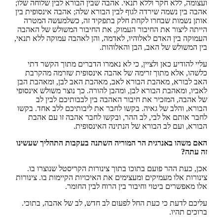
ועצומה, ללא חקר וללא תנאי. אהבה שבין הבורא לבין שלוחה שלו;
אהבה בין נשמה שירדה לגוף לבין הבורא שלה; אהבה אינסופית בין
אותן נשמות שבחרו לקחת חלק בתפקיד זה, כשלמעשה המטרה
הייתה ליצור את החיבור העמוק, את החיבור המשולש של האהבה
העמוקה בין האדם לאלוהיו, לאדמה, והן לאהבה עמוקה ללא תנאי,
בין המשולש של האב, הבן והאלוהות.
עליי להודיע כאן ולציין, כי לא נאמרו הדברים מתוך הקשר דתי
כלשהו, אלא מתוך זרימה של אהבה אינסופית שזרמה מהקרבת
האב לבורא, מאהבת הבורא לאב, מאהבת האב לבן, ומאהבת הבן
לאביו, ומאהבת הבורא לבן, ומהבן להורה. כך נוצר משולש אינסופי
של אהבה, המזכיר את חיבור האהבה בין לבבותיכם לבין לב
הבורא, והלב של גאיה. בקשו לחבר את ליבותיכם ללב אחד. בקשו
לחבר אותם אל לבי, לב ההר, ובקשו לחבר אהבה זו עם אהבת
הבורא, ועם לב הבורא של הנתינה האינסופית.
האם משהו באנרגית הר המוריה השתנה בעקבות התהליך שעשינו
זה עתה?
אכן, כעת ההר פועם בתוכו בתוך צינורות הקריסטל שנוצרו בו.
צינורות אלו מעמיקים ומעצימים את האיכויות הקיימות בו. צינורות
אלו מאפשרים ביטוי וחיבור בין הרוח לבין החומר.
עליכם לדעת כי כעת החל לפעום לב חדש, לב של אהבה, בתוכי.
ברוכים תהיו.