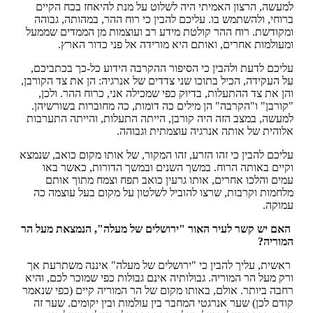
למעשה, הרצון האמיתי היה לשלוט על מנת להיאחז בכח הקיים
ברוחי, ולהשתמש בו. עליכם להבין כי רוח ההר, במהותה, גבוהה
ומקודשת. רוח ההר קולטת מידע רב ועוצמות מן הממדים שממעל
ומעולמות אחרים, ואותם היא מורידה אל פני כדור הארץ.
עליכם לדעת ולהבין כי הסיפור ההקרבה הידוע כל-כך בכתביכם,
על העקידה, הכיל בתוכו שני צדדים של אנרגיה: הן את צד הקורבן,
והן את צד ההתעלות, בדיוק כפי שמכילה אני, כרוח ההר. ולכן,
"קורבן" ו"הקרבה" הן מילים כה דומות, כה מחוברות בשורשיהן.
למעשה, במצב הזה היה קורבן, הייתה התעלות, והייתה התערבות
אלוהית של אותה אנרגיה עוצמתית וגבוהה.
עליכם להבין כי זהו הזרע, זהו המקור, של אותו מקום כואב, שנמצא
וקיים באותה הרוח. במשך השנים ובמשך הדורות, כאשר באו
עמים והלכו אחרים, אותו גרעין כואב תפח וצמח מתוך אותם
מלחמות וקרבות, שרצו להוביל לשלטון על מקום בעל עוצמה כה
עמוקה.
האם יש קשר לעיר האור "ירושלים של מעלה", הנמצאת מעל הר
המוריה?
ראשית, עליך להבין כי "ירושלים של מעלה" איננה משתרעת אך
ורק מעל הר המוריה. גבולותיה אינם גבולות כפי שמוכר לכם, והיא
רחבה ביותר. אולם, באותו מקום של הר המוריה קיים (כפי שנאמר
קודם לכן) שער אנרגטי המחבר בין עולמות ובין יקומים. שער זה