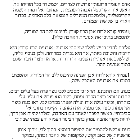
אדם העומד וזרועותיו פרושות לצדדים, ושמשדר בכל הווייתו את
האש, אור הקריסטל הגבוה והעוצמתי, המחובר אל רמות הנשמה
הקריסטליות, ולממלכת המינרלים הנמצאת בלב האדמה, בכדור
הארץ בן שלושת הממדים.
[עמיחי קורא לרוח אבן הרוז קוורץ להיכנס ללב הר המוריה,
ולהטמיע בתוכו את אנרגיית האהבה שלה].
עליכם להבין כי יש לשלב שני סוגי אנרגיה: אנרגיית הרוז קוורץ היא
חיובית וחשובה ביותר, אך היא גברית במהותה. ולכן בנוסף אליה,
יש לשלב את אנרגיית הפנינה הוורדרדה, או אז תיצרו חיבור שלם
בתוך אנרגית ההר.
[עמיחי קורא לרוח אבן הפנינה להיכנס ללב הר המוריה, ולהטמיע
בתוכו את אנרגיית האהבה שלה].
כעת, אם תתבוננו, תראו כי מסביב ללבי נוצר פרח בעל עלים רבים.
התבוננו וראו כיצד הפרח נפתח, כיצד הוא פורש את עליו, עלי
כותרתו, וכיצד עולה אורו ועולה יפעתו ממרכז לבי. ראו כעת כיצד
אני נפתח, כיצד אני מעניק את האהבה הקיימת בתוכי אל
סביבותיי. כאשר הפכתי לאחד עם האהבה, יכולתי להיות אבן דרך,
להיות מקור אהבה עמוק בתוך הצינור העמוק והעוצמתי שבתוכי.
כעת אבקש להתמיר את הסיפור הנמצא בתוך לבי, מתוך אותן
פרשנויות של כאב וקושי, למקומות של אהבה גבוהה, עמוקה