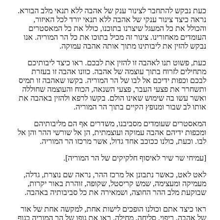
כעת נבקש להתחבר לצינור ענק של אהבה ללא תנאי מלב הבורא.
נראה כיצד צינור ענקי של אהבה ללא תנאי יורד לכל האיזור,
והכולל את כל המעגל שיצרנו בתוכנו, כולל את כל המאסטרים
העומדים מאחורינו. צינור זה מכיל בתוכו את כל הר המוריה. אנו
נבקש להזין את ליבותינו מתוך אותה אהבה עמוקה.
כעת, פשוט תנו לאהבה זו להזין את לבכם. ראו כיצד ליבותיכם
מתחילים לזרוח בתוך עוצמה של אהבה. כוונו אהבה זו בעזרת
לבכם וכפות ידיכם אל לבו של הר המוריה. בקשו שאהבה זו תמיס
ותשחרר את פצעי העבר, פצעי השנאה, הכוח והעוצמה שחוללה
ואשר עשו בה שימוש שאינו הולם. בקשו לרפא ולהזין באהבה את
אותו לב שבור ומנופץ הקיים בתוך הר המוריה.
המאסטרים שעומדים מסביבנו, משדרים אף הם מליבותיהם
ומכפות ידיהם אהבה עמוקה ועוצמתית, הן אל שורשי ההר והן אל
לבו. וכעת, כולנו ככוכב אחד גדול, אשר מרכזו הר המוריה.
[עמיחי שר שיר לאיסוף חלקיקים של הר המוריה].
לאט לאט, כאשר נתבונן אל מרכז ההר, נראה שם נוצרת, גדלה,
מעמיקה ומעצימה, שמש קריסטל, שקופה, זוהרת באור יקרות,
שבוקעת מלב ההר החוצה, ושמאירה את כל סביבותיה באהבה.
ראו כיצד אתם וכולנו הופכים לישות אחת, למקשה אחת של אור
של אהבה, ריפוי, סליחה, מחילה. ראו את גופו של הר המוריה כגוף