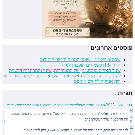
פוסטים אחרונים
שבתאי ופלוטו – שומר המבנה וחושף היסודות
תדר 144: כשמילים הופכות לגורל
שער האריה נפתח: זמן של התעוררות, שינוי והתרחבות הנשמה
לעתים הריפוי מתחיל כאשר אנו רואים את העבר שלנו באור חדש
דוח אנרגיה לחודש אוגוסט
תגיות
2026
2025
2024
11:11
אגו
אוטיזם
אטלנטיס
אימא אדמה
אינטואיציה
אמונות
אמפתים
אנרגיה
אסטרולוגיה
דוח אנרגיה
הממד החמישי
אסטרולוגיה סינית
גוף האור
גוף הקריסטל
דנ״א
הגשמה
פרטיות וקובצי Cookie: אתר זה משתמש בקובצי Cookie. המשך השימוש באתר מהווה
העצמה נשית
הממד הרביעי
הממד השביעי
הממד השישי
הממד השלישי
הרשומות האקאשיות
את ההסכמה שלך לשימוש בהם.
השראה
התעלות
ידע רוחני
זכויות יוצרים
חלומות
יום ההיפוך
יום השוויון
ילדי היהלום
להבות תאומות
לי קרול
מודעות עצמית
נומרולוגיה
למנויים בלבד
מזג אוויר קוסמי
מיינדפולנס
מצרים העתיקה
לקבלת מידע נוסף, כולל מידע על השליטה בקובצי Cookies, ניתן לעיין בעמוד:
עבודה רוחנית
נשמה תאומה
נשמות עתיקות
סליחה
סמלים סאביאנים
סערות סולריות