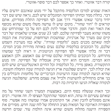
קורה דבר אזוטרי. ואחר כך אספר לכם דבר סופר-אזוטרי.
האות שמגיע למרכז הגלקסיה מתקבל על ידי מנוע שאינכם יודעים עליו
דבר. בתלת ממד ובחוקי הפיזיקה המוגבלים שיש לכם, נראה שיש שם דבר
יחיד (דבר שאינו אפשרי דרך אגב לפי הפיזיקה התלת ממדית), אתם
קוראים לו "חור שחור". מקום שיש לו עדשה משלו משום שהוא מכופף
את האור ואת הזמן. והדבר אמור לתת לכם רמז על כך שמתרחש שם
משהו שהוא מעבר לפיזיקה שלכם. לפני 23 שנים אמרנו שלאמתו של דבר
קיים שם מערך של אנרגיות, שמושכות ושדוחפות, שמכינות את הבמה
למה שאתם מכנים בשם "גלקסיה שזורה". שלא כמו מערכת השמש
שלכם, כל הכוכבים בגלקסיה שלכם נעים באותה מהירות סביב המרכז.
דבר זה בלתי אפשרי לפי הפיזיקה הניוטונית. זו ראיה לכך שמשהו
מתרחש. כל הכוכבים בגלקסיה שלכם שזורים עם האמצע. ולכן האמצע
הוא המרכז. והמרכז הוא יותר מרק אנומליה של הפיזיקה. זהו מנוע
התקשורת. באופן מיידי, כל הגלקסיה וכל החיים האינטליגנטיים שיש להם
את יכולת לכך, יודעים שפלנטת ארץ הגיעה לנקודה שבה החמלה חשובה.
שהיא הגיעה לנקודה שבה הרעיונות הברבריים של מלחמות והבדלים בין
בני אדם מתחילים להשתנות ולכייל את עצמם מחדש. שהפלנטה הגיעה
לנקודה שאליה הגיעו תרבויות כה רבות.
וכך האות שנשלח בסוף היום, באמצעות המערך השני שחוזר על מה
שאתם עשיתם זה עתה, הוא המסר שהתקבל ושציפו לו. וזה אזוטרי. רבים
אינם מסוגלים להבין זאת. אך הקדמונים אמרו שמשהו כזה אפשרי. סוף
הספירה הארוכה של המאיה מציב התחלה של לוח שנה חדש. מסירים את
הספירה הישנה מהלוח משום שהיא אינה הולמת עוד. שמים חדשה