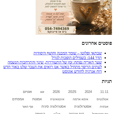
פוסטים אחרונים
שבתאי ופלוטו – שומר המבנה וחושף היסודות
תדר 144: כשמילים הופכות לגורל
שער האריה נפתח: זמן של התעוררות, שינוי והתרחבות הנשמה
לעתים הריפוי מתחיל כאשר אנו רואים את העבר שלנו באור חדש
דוח אנרגיה לחודש אוגוסט
תגיות
2026
2025
2024
11:11
אגו
אוטיזם
אמפתים
אטלנטיס
אימא אדמה
אינטואיציה
אמונות
אסטרולוגיה
אנרגיה
אסטרולוגיה סינית
גוף האור
דוח אנרגיה
גוף הקריסטל
דנ״א
הגשמה