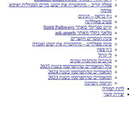
פמלה קריב – מתקשרת את ישוע, מרים המגדלית ואימא
אדמה
ג׳ף בראון – הגיגים
סטיב פאוולינה
קייט ספרקלי מאתר Spirit Pathways
מלאני בקלר מאתר ask-angels
פינת המסרים הקצרים
טינה ספולדינג – מתקשרת את ישוע ואננדה
ג’ון פאין
לי קרול
כותבים וכותבות שונים
כלל המאמרים שהתפרסמו בשנת 2025
המאמרים שהתפרסמו בשנת 2024
המאמרים שהתפרסמו בשנת 2023
תרומה ותמיכה
לתת תמורה
יצירת קשר