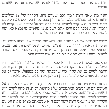
ושחלקם אחד כנגד השני, יצרו ביחד אנרגיה שלישית? וזה מה שאתם
עושים.
והנה מה שאני רוצה לומר לכם שטרם נדון. הסדרה של 12 שילובים
שאותם אתם מבצעים עכשיו ניתנה רק פעם אחת על הפלנטה. רק פעם
אחת. במקום זה שנקרא למוריה. נספר לכם עוד על למוריה, שאז קראו לה
"למורי-הא". נספר לכם היכן אתם יושבים, מי מקשיב, מי נמצא כאן ומה
למעשה אתם עושים. אך אני רוצה לדבר על הטונים.
משום שהבסיס של 24 הטונים הוא בפשטות מרכיב של נוסחה מתמטית.
הנוסחה תואמת לדרך שבה הדנ"א מקיים אינטראקציות עם עצמו.
והרופא הטוב יגלה זאת בהמשך. יש מתאם בין מה שהוא עושה מעבר
לטונים. והנה מה שאתם צריכים לדעת. שני דברים היום.
הראשון, השלמת קבוצה זו היא לכאורה השלמת כל 12 הצמדים. זו רק
השלמה בתלת ממד. הקבוצה שהגיעה עם כוונה להיות כאן במקום זה,
חייבת לסיים גם את שלה, כדי שהמפתח יסתובב במנעול. אדבר גם על
המפתח. מעולם לא סיפרנו לכם קודם לכן מה הטונים עושים באמת.
כשאתם מצרפים את הטונים בדרכים אחרות, הם מתקשרים אחרת. 24
הטונים הם המרכיבים המתמטיים של נוסחאות רבות. הנוסחה להיום היא
זו שניתנה, שידעתם אליה, אות קוונטי שעליו אספר לכם עוד מעט. והוא
ספציפי להיום. הוא ספציפי לתזמון היום הארוך/הקצר ביותר ולנקיפת ימי
השוויון. אך מה שאני רוצה לומר לכם הוא שכשאתם מצרפים את הטונים
בשילובים שונים, הן קדימה והן אחורה, שיאהיי יודע וחש, אתם משנים