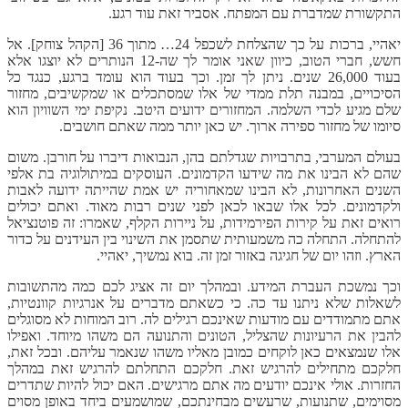
התקשורת שמדברת עם המפתח. אסביר זאת עוד רגע.
יאהיי, ברכות על כך שהצלחת לשכפל 24… מתוך 36 [הקהל צוחק]. אל
חשש, חברי הטוב, כיוון שאני אומר לך שה-12 הנותרים לא יוצגו אלא
בעוד 26,000 שנים. ניתן לך זמן. וכך בעוד הוא עומד ברגע, כנגד כל
הסיכויים, במבנה תלת ממדי של אלו שמסתכלים או שמקשיבים, מחזור
שלם מגיע לכדי השלמה. המחזורים ידועים היטב. נקיפת ימי השוויון הוא
סיומו של מחזור ספירה ארוך. יש כאן יותר ממה שאתם חושבים.
בעולם המערבי, בתרבויות שגדלתם בהן, הנבואות דיברו על חורבן. משום
שהם לא הבינו את מה שידעו הקדמונים. העוסקים במיתולוגיה בת אלפי
השנים האחרונות, לא הבינו שמאחוריה יש אמת שהייתה ידועה לאבות
ולקדמונים. לכל אלו שבאו לכאן לפני שנים רבות מאוד. ואתם יכולים
רואים זאת על קירות הפירמידות, על ניירות הקלף, שאמרו: זה פוטנציאל
להתחלה. התחלה כה משמעותית שתסמן את השינוי בין העידנים על כדור
הארץ. וזהו יום של חגיגה באזור זמן זה. בוא נמשיך, יאהיי.
וכך נמשכת העברת המידע. ובמהלך יום זה אציג לכם כמה מהתשובות
לשאלות שלא ניתנו עד כה. כי כשאתם מדברים על אנרגיות קוונטיות,
אתם מתמודדים עם מודעות שאינכם רגילים לה. רוב המוחות לא מסוגלים
להבין את הרעיונות שהצליל, הטונים והתנועה הם משהו מיוחד. ואפילו
אלו שנמצאים כאן לוקחים כמובן מאליו משהו שנאמר עליהם. ובכל זאת,
חלקכם מתחילים להרגיש זאת. חלקכם התחלתם להרגיש זאת במהלך
החזרות. אולי אינכם יודעים מה אתם מרגישים. האם יכול להיות שתדרים
מסוימים, שתנועות, שרעשים מבחינתכם, שמושמעים ביחד באופן מסוים