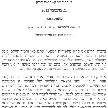
לי קרול מתקשר את קריון
21 בדצמבר 2012
מאווי, הוואי
תרגמה משמיעה: כרמית יודוביץ-כהן
עריכת תרגום: סמדר ברגמן
ברכות יקרים אני קריון מהשירות המגנטי. אתם כאן ותמיד הייתם. אבל
המפתח עומד להסתובב במנעול והרשת הקריסטלית עומדת להיות
מופעלת באופן שציפיתם לו ושהפוטנציאלים הגשימו. לא היה זה מסע קל,
אך הוא הושלם. וברגעים אלו, בהם אני יכול לדבר באופן זה, אני רוצה
לספר לכם מה הוגשם, מה עשיתם, מי נמצא כאן. על הטונים.
אבל קודם כל אני רוצה לדבר עם יאהיי. יאהיי בוא, שב ונשוחח. [טוד
עונה: "אוקיי"]. לפני נמצאת התגלמות של מערכת. זו המערכת
האקאשית. זו שנוטפת אהבה, תכלית ואנרגיה. דבר כזה יכול להתרחש
במקום שבו הכומר שהיה אחראי לאותות, שניתנו על ידי אלו הנושאים
שמות שאינכם יכולים לבטא, שהתחילו להציף חדר זה באבות הקדומים
של ארץ זו – כך יכול הדבר להתקיים באופן זה. מערכת של הדרכה
אלוהית ובחירה חופשית. וכאן יושב האדם, שהיה אדם גם אז, שאחראי
להיזכרות באקאשה שלו. לא רק להיזכרות בטונים, אלא גם בשילובי