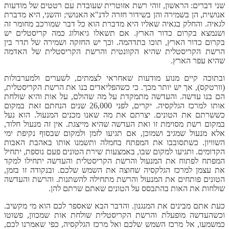
שני דברים: הראשון, זוהי רשת אזוטרית שעובדת עם רטטים של מודעות
אנושית, הן בשמירה והן בשידור חזרה לדנ"א האנושי; והשני, היא מדברת
לגאיה. והחלק בגאיה שאליו היא מדברת הוא כל דבר שמורכב מחומר זה
ושנמצא בקרום כדור הארץ. אם תשאלו גיאולוג כמה קריסטלים יש
בקרום כדור הארץ, תוכו בתדהמה. וכך יש החזקה ושמירה של תדר בין
הרשת הקריסטלית שהיא הקוונטית והרשת הקריסטלית של האדמה
שהיא עפר הארץ.
ובתוכה קיים מנוע מודעות שאחראי לצמתים, לשערים ולמערבולות
(וורטקס), אך יש יותר מכך. כי כשהפליאדים בנו את הרשת הקריסטלית,
הם בנו עדשה. והעדשה מתמקדת על מה שהולם, על אות והיא שולחת
אותו למרכז הגלקסיה. יקרים, לפני 26,000 שנים הנחתם זאת במקום
כששרתם את הטונים. יצרתם את מה שאנו מכנים המנעול. הוא נעל
במקום רשת מסוימת זו ואת העדשה שהיא מייצגת. אין זה מנעול חלוד,
אלא מנעול שמגיב ושמוכן, אם תגיעו לזמן ולמקום שבסוף נקיפת ימי
השוויון. כשתסובבו את המפתח בחמלה ותשמנו אותו באהבת האבות
הקדומים. ותגיעו למקום שבו, באמצעות שירת הטונים פעם נוספת, יתחיל
המפתח לפתוח את המנעול והרשת הקריסטלית והעדשה יתחילו למקד
את עצמן למרכז הגלקסיה שחוצה את השמש שלכם. ובנקודה זו בזמן,
הטונים פותחים את המנעול והרשת מתחילה להשתנות. והרשת והעדשה
שולחות את האות בהתבסס על הטונים שאתם שרתם להן.
כעת אתם מבינים את המנגנון. והדבר הבא שאספר לכם הוא מי מקשיב.
וכשהעדשה מופעלת והרשת הקריסטלית שולחת אות שמכוון, פשוטו
כמשמעו, אל מרכז השמש שלכם ואל מרכז הגלקסיה, כפי שאמרנו לכם,