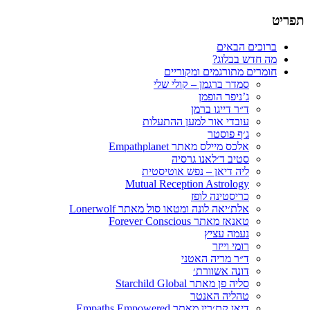
תפריט
תרגום חומרים רוחניים
הבלוג של סמדר ברגמן
דילוג
ברוכים הבאים
לתוכן
מה חדש בבלוג?
חומרים מתורגמים ומקוריים
סמדר ברגמן – קולי שלי
ג’ניפר הופמן
ד״ר דייגו ברמן
עובדי אור למען ההתעלות
ג׳ף פוסטר
אלכס מיילס מאתר Empathplanet
סטיב ד׳לאנו גרסיה
ליה דיאן – נפש אוטיסטית
Mutual Reception Astrology
כריסטינה לופז
אלת׳יאה לונה ומטאו סול מאתר Lonerwolf
טאנאז מאתר Forever Conscious
נעמה עציץ
רומי וייזר
ד״ר מריה האטני
דונה אשוורת׳
סליה פן מאתר Starchild Global
טהליה האנטר
דיאן קת׳רין מאתר Empaths Empowered