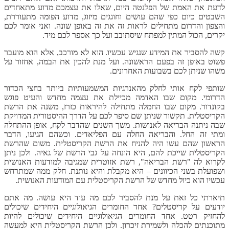
לדעת את האמת של הפלנטה היום, שאלו את עצמכם מדוע מתאחדים
השבטים כיום כפי שהם עושים וחוגגים מיזוג, מדוע הפומה מתעוררת,
והצפון והדרום מתחילים לראות זה את זה באופן שונה. ואני אומר לכם
יקרים, הכול המתין למפתח שיסתובב ועל כך אספר לכם מיד.
קשה להסביר את המידע שנגיש עכשיו. הוא לא מורכב, אלא הוא מועבר
פשוט באופן זה בפעם הראשונה. ועל מנת להכין את הבמה, אחזור על
משהו שניתן לכם בשבועות האחרונים.
שותפי לקח אותי לחלק מהאנרגיות המשמעותיות ביותר בחצי הכדור
הדרומי. מקום שבו האדמה מכיילת את עצמה מחדש והעיט פוגש
בקונדור. מקום שבו החמלה מתחילה להיראות כזרז, משנה את הרשת
הקריסטלית. תקשור שניתן שם סיפר לכם על הדרך ההיסטורית המדויקת
שבה ניתנה הבריאה לאנושות. משך השנים שהדבר לקח, אופן ההתחלה
ומתי זה החל. והבריאה החלה עם הפליאדים. וכשהם הגיעו, הדבר
הראשון שהם עשו היה להניח את הרשת הקריסטלית. משום שהרשת
הקריסטלית שייכת להם, היא הונחה על גבי הרשת של גאיה. ולכן ניתן
לקרוא לה "רשת הבריאה", רשת אזוטרית שמגיבה למודעות האנושית
ושפועלת בשני הכיוונים – היא מקבלת והיא נותנת. חלק ממה שמתרחש
עכשיו הוא כיול מחדש של הרשת הקריסטלית עם המודעות האנושית.
תיארתי כל זאת על מנת להסביר לכם מה עוד היא עושה. מה אתם
יודעים על קריסטלים? אחד החומרים הגיאולוגיים היחידים שיכולים
להחזיק רטט. אחד החומרים הגיאולוגיים היחידים שיכולים להיות
מתוכנתים להכלה ולשמירת זיכרון. ולכן הרשת הקריסטלית היא למעשה