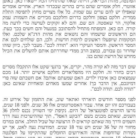
הפלנטה, מהות הבריאה, הייתה שאלו שהתחילו הכול יישארו כאן. באופן
אזוטרי, חלק אומרים שהם גרים בהרים שבכדור הארץ. אחרים אומרים
שאפילו יש להם ערים עם שמות. כל אלו מצויים מחוץ לתפיסה התלת
ממדית. חלקם בצפון וחלקם בדרום וחלקכם מכירים את השמות: עמק
אלקווי, הר שאסטה. הם שם. והם לא זקוקים לעדשה כדי לדעת מה
קורה. הם כאן. והמפתח מתחיל להסתובב במנעול והם חשים בכך כעת.
הם הראשונים שישמחו והם נושאים את מהות הדנ"א שלכם. ואלו
המקומות שיופעלו ראשונים לרמות חדשות. ולכן, הם שולחים לכם את
המסר הראשון. והמסר העיקרי הוא: "תודה לכם". מעבר לכך, כיוון שזהו
שחרור גם עבורם, במצב הרב ממדי שחררתם אותם להשלים את הכיול
מחדש של הרשת שהם בנו.
שום דבר מזה לא קורה מהר, יקרים, אך ברגעי שקט אלו התקבלו מסרים
רבים בחדר זה. חלקם היו מהפליאדים וחלקם אישיים יותר. 14 מכם
שנמצאים כאן איבדו ילדים. האם שמעתם אותם? אם חשבתם שזה פרי
דמיונכם, אין הדבר כך! אחרים שמעו מאחים ומאחיות שאינם כאן:
"תודה לכם. תודה לכם".
לפני מספר חודשים תיארתי ואתאר שוב, את התזמון של אירוע זה.
בעבורכם זהו יום אחד. עבור האסטרונומים אלו 36 שנים. ולפני 18 שנים,
נזרעו הזרעים לפוטנציאל של היום. נקיפת ימי השוויון נכנס לחלון 36
השנים, שאתם מכנים בשם "הבקע האפל", תוך שההיערכות נעה דרך
השמים ודרך מה שאתם קוראים לו הרצועה של שביל החלב. אתם במרכז
מחזור זה של 36 שנים ויש עוד 18 שנים. המודעות נעה לאט, אך יש
נקודות שדוחפות אותה והאירועים החומלים שהתקיימו על הפלנטה