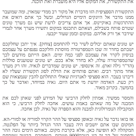
את התקשורת, את המקום אליו היא מועברת ואת תוכנה.
התקשורת הספציפית הזו מדברת אל מקור רב ממדי שמאזין, ומה שמועבר
ממנו מדבר אל היונקים הימיים הגדולים, ובשל כך אתם רואים את
ההתרגשות באוקיינוס. אך אתם צריכים לדעת שיש גם מערך טונים
שטרם פותח בשבילם, ושאתם תתכנסו במקום ותשירו מערך אחר לגמרי
שידבר אך ורק אליהם. במקום ובזמן שעוד יקבעו.
יש טונים שאתם יכולים לשיר כדי להתחמם [צוחק]. איך יתכן שחלקכם
ישבתם בחדר זה שבו הטמפרטורה מווסתת וחלקכם נפנפתם על עצמכם
בניסיון לקרר את עצמכם לפני כמה ימים. האם הייתם מודעים לכך
שהטמפרטורה עולה, לא בחדר אלא בכם. יש טונים שטוענים סוללות
(הד"ר גילה זאת). זה אינסופי. יש טונים שמדברים לגאיה. זהו רק מערך
אחד מתוך רבים. ואתם פותחים את הדלת לסוג תקשורת שעליו לא
דיברנו בעבר. הוא ספציפי לאנרגיות שאולי התחלתם להבין שנמצאות שם
רק כעת. האדמה יודעת מי אתם היום. גאיה במיוחד, ואדבר על כך
בהמשך. בקרוב מאוד.
והמסר ממשיך. אמתין לחלק הרביעי של המידע לפני שאתן לכם את
המבנה של מה שאתם באמת עושים. אחכה לחלק הרביעי, כי הוא
המקבילה הנומרולוגית למבנה והוא הספרה של גאיה. לכן אחכה.
אז בואו נדבר על גאיה ובאופן ספציפי על ההר הקרוי למוריה או למורי-הא.
המקום שבו אתם יושבים היה בעבר ההר הגדול ביותר על הפלנטה.
המקהלה לא הופיעה כאן, אלא בקרבת מקום. באותם הימים גובה ההר
והפסגה של הר זה היו בערך9000 מטרים, בשפתכם. הבועה שמתחת