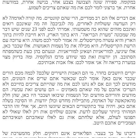
במקומה. ספירה שונה הצבועה בצבע אחר, בגישה אחרת, במודעות
אחרת. אך ברצוני לומר לכם את מה שאתם צריכים לשמוע.
אם דברים אלו הם רב ממדיים, הרי שהם קוונטיים. מה קורה לאדמה? לא
רק העדשה ששולחת לאחרים, מה לגביכם? וזה מה שאינכם רואים
ואינכם מזהים שהוא כה משמעותי. אמרתי לכם לפני 23 שנים שיש דבר
מה שמכונה "מערת הבריאה". היא בתוך הארץ, היא חייבת להיות בתוך
הארץ והיא עשויה מקריסטלים. זה אמור לומר לכם משהו. היא ערוכה עם
הרשת הקריסטלית. היא מכילה את כל נשמות האנושות. אלו שכבר כאן,
אלו שיגיעו, למוריאניות ושאינן למוריאניות. ונגעתם בהן כעת כשהמפתח
הסתובב. הן יודעות זאת כפי שיודע מרכז הגלקסיה. ומה בדיוק מצוי
במערת בריאה זו? אני אומר לכם: אלו אבות אבותיכם.
יקרים היושבים בחדר, מי הם האבות הישירים שלכם? לכמה מכם הורים
שכבר אינם כאן? אומר לכם שכאשר אתם שרים את הטונים, הם
מודעים לכך וגם אם לא נתנו לכם את מה שהייתם צריכים בחייכם ולא
העריכו אתכם על מה שאתם מאמינים – הם עושים זאת עכשיו. הם
מודעים והוריהם מודעים וכל הנשמות שיבואו ושכבר היו כאן, שהן חלק
מהאקאשה של האדמה, מתכיילות מחדש וכולן יודעות. וזו הסיבה בשלה
אתם כאן. ויהיה עוד בתקשורים הבאים שיוגשו היום, אך אולי זהו הדבר
המהותי ביותר שעליכם לדעת. אינכם שולחים אות רק לאלו שאולי לא
תפגשו לעולם, אלא שלחתם אות גם לאלו שאהבתם ושאיבדתם
ושמכירים אתכם היטב.
דיברנו על כך בעבר. הפליאדים אינם רחוקים. חלק מהמערכת של