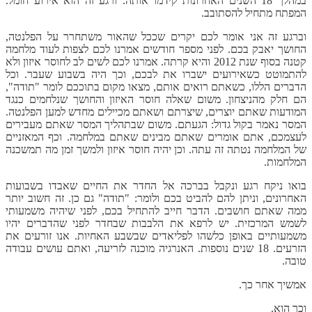
במהלך 18 השנים האחרונות קידמו אותה. ורגע זה הוא אירוע חומל.
המפתח מתחיל להסתובב.
וברגע זה אני אומר לכם יקרים שככל שהאור משתחרר על הפלנטה,
החושך יאבק בכם. לפני מספר חודשים אמרנו לכם לצפות לעוד מלחמה
קטנה בסוף שנת 2012 והיא קרתה. אמרנו לכם לשים לב לחוסר איזון ולא
להתמוטט כשאירועים ישברו את לבכם, וכך היה בשבוע שעבר. וכל
הדברים הללו, כשאתם רואים אותם, מצאו מקום בתוככם לומר "תודה",
הם חלק מהניצחון. משום שאלה חוסר האיזון והחושך שנלחמים כנגד
המודעות שאתם יוצרים, שיצרתם ושאתם מכיילים מחדש למען הפלנטה.
המסר נאמר בקול גדול: הגעתם. משום שבתהליך המסר שאתם מעבירים
לעצמכם, אתם אומרים שאתם מבינים שאתם במלחמה. וכף המאזניים
של המלחמה נטתה זה עתה. וכן יהיה חוסר איזון ולמשך זמן מה תמשכנה
המלחמות.
בואו ניקח רגע ונקבל בברכה אל החדר את החיים שאבדו בשבועות
האחרונים, וניתן להם להביט בכם ולומר: "תודה" גם כן. זה חשוב יותר
ממה שאתם חושבים. הדבר חייב להתחיל בכם, לפני שיהיה משמעותי
לשמש המרכזית. יש לרפא את הלבבות שבחדר לפני שהדברים יהיו
משמעותיים באופן כלשהו לפליאדים שבשבע האחיות. אנו זורעים את
הזרעים. 18 שנים נוספות. האנרגיה מוכנה לזריעה, ואתם עושים עבודה
טובה.
אמשיך אחר כך.
וכך הוא.