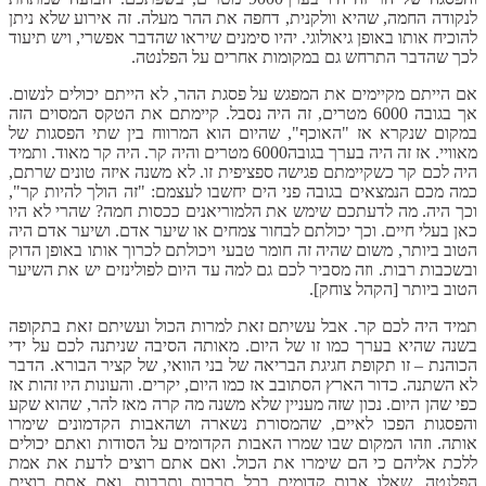
לנקודה החמה, שהיא וולקנית, דחפה את ההר מעלה. זה אירוע שלא ניתן
להוכיח אותו באופן גיאולוגי. יהיו סימנים שיראו שהדבר אפשרי, ויש תיעוד
לכך שהדבר התרחש גם במקומות אחרים על הפלנטה.
אם הייתם מקיימים את המפגש על פסגת ההר, לא הייתם יכולים לנשום.
אך בגובה 6000 מטרים, זה היה נסבל. קיימתם את הטקס המסוים הזה
במקום שנקרא אז "האוכף", שהיום הוא המרווח בין שתי הפסגות של
מאוויי. אז זה היה בערך בגובה6000 מטרים והיה קר. היה קר מאוד. ותמיד
היה לכם קר כשקיימתם פגישה ספציפית זו. לא משנה איזה טונים שרתם,
כמה מכם הנמצאים בגובה פני הים יחשבו לעצמם: "זה הולך להיות קר",
וכך היה. מה לדעתכם שימש את הלמוריאנים ככסות חמה? שהרי לא היו
כאן בעלי חיים. וכך יכולתם לבחור צמחים או שיער אדם. ושיער אדם היה
הטוב ביותר, משום שהיה זה חומר טבעי ויכולתם לכרוך אותו באופן הדוק
ובשכבות רבות. וזה מסביר לכם גם למה עד היום לפולינזים יש את השיער
הטוב ביותר [הקהל צוחק].
תמיד היה לכם קר. אבל עשיתם זאת למרות הכול ועשיתם זאת בתקופה
בשנה שהיא בערך כמו זו של היום. מאותה הסיבה שניתנה לכם על ידי
הכוהנת – זו תקופת חגיגת הבריאה של בני הוואי, של קציר הבורא. הדבר
לא השתנה. כדור הארץ הסתובב אז כמו היום, יקרים. והעונות היו זהות אז
כפי שהן היום. נכון שזה מעניין שלא משנה מה קרה מאז להר, שהוא שקע
והפסגות הפכו לאיים, שהמסורת נשארה ושהאבות הקדמונים שימרו
אותה. וזהו המקום שבו שמרו האבות הקדומים על הסודות ואתם יכולים
ללכת אליהם כי הם שימרו את הכול. ואם אתם רוצים לדעת את אמת
הפלנטה, שאלו אבות קדומים בכל תרבות ותרבות. ואם אתם רוצים