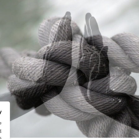
טר
יילס מאתר
Empat
לאנו גרסיה
ן – נפש אוטיסטית
Mutual Re
As
ה לופז
 לונה ומטאו סול
y
טאנאז מאתר Forever
e
Co
g
.