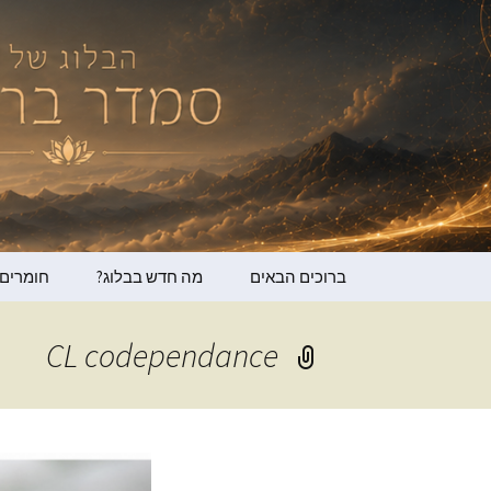
תרגום חומרים רוחניים
הבלוג של ס
דילוג
ברוכים הבאים
מה חדש בבלוג?
חומרים 
לתוכן
סמדר בר
CL codependance
ג’ניפר ה
ד״ר דייג
עובדי א