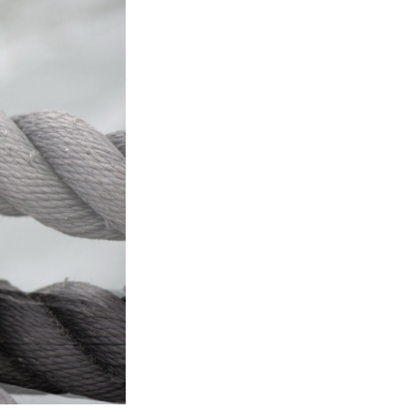
ג׳ף פוס
אלכס מ
hplanet
סטיב ד׳
ליה דיא
ception
trology
כריסטינ
אלת׳יאה
מאתר Lonerwolf
nscious