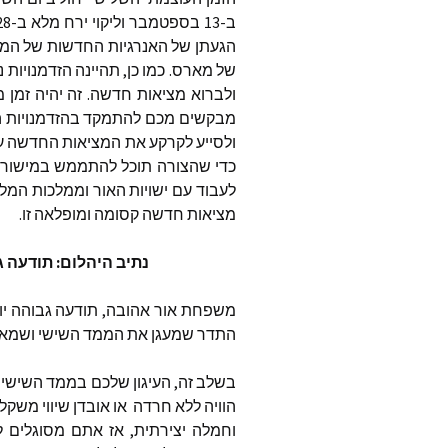
המאמרי
הגעתן של האנרגיות החדשות של המודע
בשנת 2024
של מארס. כמו כן, תהיינה הזדמנויות 
ולברוא מציאות חדשה. זה יהיה זמן 
המאמרי
בשנת 2023
מבקשים מכם להתמקד בהזדמנויות הל
ולסייע לקרקע את המציאות החדשה ע
תרומה 
כדי שהצורה תוכל להתממש במישור ה
לעבוד עם ישויות האור וממלכות המלא
מציאות חדשה קסומה ומופלאה זו.
נתיב היהלום: תודעה ג
משפחת אור אהובה, תודעה גבוהה יותר 
התדר שמעגן את הממד השישי ושמאפ
בשלב זה, העיגון שלכם בממד השישי 
הוויה ללא חרדה
או אובדן שיווי משק
וחמלה יצירתית, אז אתם מסוגלים ל