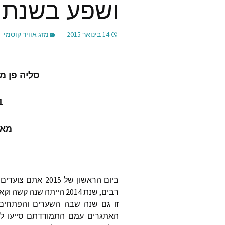
ושפע בשנת 2015
ג׳ף פוס
14 בינואר 2015
מזג אוויר קוסמי
אלכס מ
hplanet
סטיב ד׳
סליה פן 
ליה דיא
31 בד
ception
trology
מאנ
כריסטינ
אלת׳יאה
מאתר Lonerwolf
ביום הראשון של 
רבים, שנת 2014 הייתה ש
nscious
זו גם שנה שבה השערים והפתחים ש
האתגרים עמם התמודדתם סייעו לכ