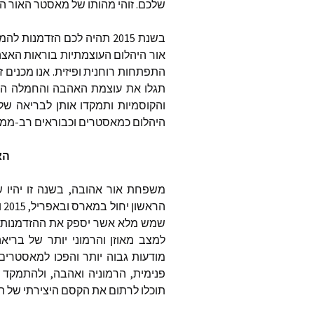
נעמה עצ
שלכם. זוהי מהותו של מאסטר האור ה
רומי וייז
בשנת 2015 תהיה לכם הזדמנ
אור היהלום העוצמתיות בוראות האצה
ד״ר מרי
התפתחות רוחנית ופיזית. אנו מכנים 
תגלו את עוצמת האהבה והחמלה האי
דונה אש
והקוסמיות ותמקדו אותן לבריאה ש
היהלום כמאסטרים וכבוראים רב-ממד
Global
האנ
טהליה 
משפחת אור אהובה, בשנה זו יהיו ש
דיאן קת
הר
owered
שמש מלא אשר יספק את ההזדמנות ל
למצב מאוזן והרמוני יותר של ברי
פמלה ק
את ישוע
מודעות גבוה יותר והפכו למאסטרים
ואימא 
פנימית, הרמוניה ואהבה, ולהתמקד 
תוכלו לרתום את הקסם היצירתי של 
ג׳ף בראו