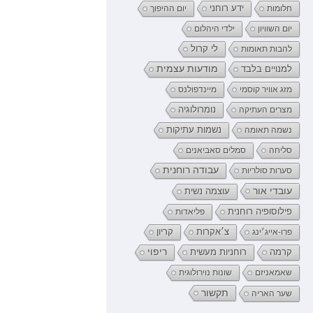
ידע רוחני
חלומות
יום ההיפוך
יום השוויון
ילדי היהלום
לי קרול
להבות תאומות
מודעות עצמית
למנויים בלבד
מזג אוויר קוסמי
מיינדפולנס
נומרולוגיה
מצרים העתיקה
נשמה תאומה
נשמות עתיקות
סליחה
סמלים סאביאנים
עבודה רוחנית
סערות סולריות
עובדי אור
עוצמה נשית
פילוסופיה רוחנית
פליאדות
קריון
פרו-אייג׳ינג
צ׳אקרות
רוחניות מעשית
ריפוי
קרמה
שאמאניזם
שונות נוירולוגית
תקשור
שער האריה