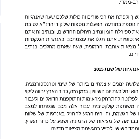
יץ
רב-ממדי.
ר
ות להמשיך ולפתח את הכישורים והיכולות שלכם שעה שאנרגיות
 נוספת בתודעה והפעלות נוספות של קודי הדנ״א לטובת
ה האטני
זאת ספירלת הזמן ונתיב היהלום החדשים, ובנתיב זה אתם
נסופיות. אתם תגלו את עוצמתכם באנרגיות הגלקטיות
וורת׳
ל מציאות אוהבת והרמונית, שעה שאתם מהלכים בנתיב
יים.
סליה פן מאתר Starchild
רגיות של שנת 2015
האנטר
לושה זמנים עוצמתיים ביותר של שינוי וטרנספורמציה.
׳רין מאתר
אשון יחול במארס ובאפריל, 2015 והוא יחל בעת יום השיוויון. בזמן הזה, כדור הארץ יחווה ליקוי
Empaths Emp
פלנטה להתרחק מהעימות והתוקפנות הדואליים ולעבור
אה משותפת קולקטיבית. עבור אלה מכם שנפתחו למצב
ריב – מתקשרת
, מרים המגדלית
 של הגשמה, זה יהיה הרגע להחזיק באנרגיות של שלווה
אדמה
בבריאה של מציאות של הרמוניה ושפע על כדור הארץ.
הממד השישי ולסייע בהגשמת מציאות חדשה.
ן – הגיגים