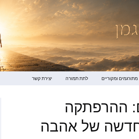
מדר ברגמן
מתורגמים ומקוריים
לתת תמורה
יצירת קשר
גמן – קולי שלי
ם: ההרפתקה
ופמן
ו ברמן
חדשה של אהבה
ור למען ההתעלות