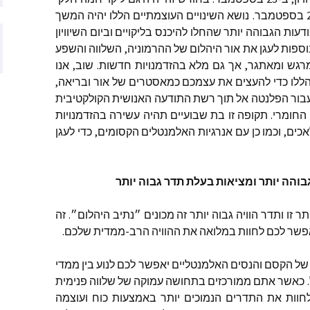
ב-13 בספטמבר וליקוי ירח מלא ב-28 בספטמבר. נושא השינויים העוצמתיים הללו יהיה המשך
ם שהתפרסמו
ות הגבוהה יותר שהחלו להיכנס בליקויים וביום השיוויון
נוספות לעגן את אור היהלום של ההרמוניה, השלווה והשפע
מרגש ומאתגר, אך גם מלא בהזדמנויות חדשות. שוב, אנו
ם שהתפרסמו
לו כדי להעצים את עצמכם כמאסטרים של אור ובריאה,
בור הפלנטה אל תוך רשת התודעה האנושית הקולקטיבית
ותמיכה
חומרי. תקופה זו בת שבועיים תהיה עשירה בהזדמנויות
כים, וכמו כן עם אנרגיות האלמנטלים הקסומים, כדי לעגן
בוהה יותר ומציאות בעלת תדר גבוה יותר
זו ותדר הוויה גבוה יותר זה מכונים ״נתיב היהלום״. זה
שר לכם לחוות במלואה את ההוויה הרב-ממדית שלכם.
של הקסם והנסים האלמנטליים יאפשר לכם לנוע בין ממדי
ל. כאשר אתם ממורכזים בתחושה עמוקה של שלווה פנימית
חוות את התדרים הנמוכים יותר באמצעות כוח ועוצמה