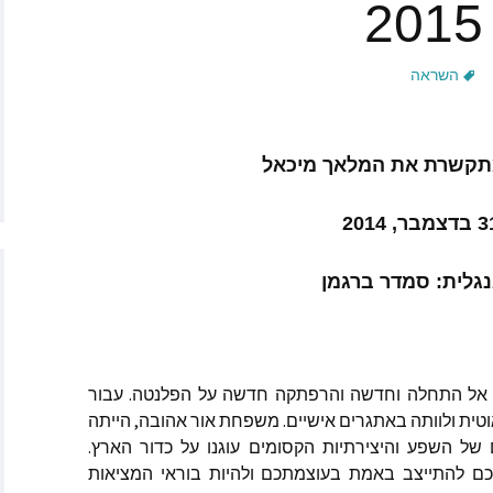
טר
השראה
יילס מאתר
Empat
לאנו גרסיה
מתקשרת את המלאך מיכאל
ן – נפש אוטיסטית
צמבר, 2014
Mutual Re
As
גלית: סמדר ברגמן
ה לופז
 לונה ומטאו סול
2015 אתם צועדים אל התחלה וחדשה והרפתקה חדשה על הפלנטה. עבור
נה קשה וקאוטית ולוותה באתגרים אישיים. משפחת אור אהובה, הייתה
טאנאז מאתר Forever
Co
ל השפע והיצירתיות הקסומים עוגנו על כדור הארץ.
ם להתייצב באמת בעוצמתכם ולהיות בוראי המציאות