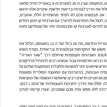
כמו כן ב-4 באפריל יחול ליקוי ירח מלא, והתקופה שבין ה-20 למארס וה-4 באפריל תהיה מלאה
וולינה
סלול את הדרך לצורות ובריאות חדשות. שינויים אלה יורגשו
. אנו מבקשים מכם לא לפחד מהשינויים הללו, אהובים,
קייט ספרקלי מאתר Spirit
Pa
, לנצל את ההזדמנות להיערך עם אנרגיות קו הזמן החדש
במקום לתרום לאנרגיות קו-זמן נמוכות יותר של קונפליקט ותוהו
מלאני בקלר מאתר ask-
הזמן העוצמתי השני יחול בשנה הפלנטרית החדשה, מה-26 ביולי ועד ה-12 באוגוסט, ויכלול את
מסרים הקצרים
משען של התקדמות אבולוציונית ובריאתית. נקודת השיא
ולדינג – מתקשרת
תהיה ב-8 באוגוסט בזמן שער הזמן 8/8/8. האנרגיות הקוסמיות שיחלפו דרך ״שער האריה״
 ואננדה
 ויבראו הזדמנויות עבור אנשים רבים להתחיל פרוייקטים
 חדש שיתאים יותר למשימה ולתכלית המתוקנות שלהם על
קסיה הגבוהות, בהיערכות עם המועצה הסולרית ומועצות
 זמן אנרגטיים חדשים רבים שיאפשרו הגשמה של המציאות
החדשה בצורה הפיזית. פרוייקטים אלה יסללו את הדרך לחניכות העוצמתיות של 2016 ו-2017.
כה ללא ספק! אלה מכם שמוכנים, יצעדו קדימה לנתיב
וכותבות שונים
אמרים
 בשנת 2025
הזמן העוצמתי השלישי יחול ביום השיוויון, ב-23 בספטמבר. בחודש זה יהיה גם ליקוי חמה חלקי