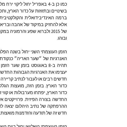
סטיב פא
בשינויים ובתזוזות על כדור הארץ, ות
ברמה האינדיבידואלית והקולקטיבית
thways
אלא להחזיק במיקוד של אהבה ובריאה
של 2015 ולברוא שפע והרמוניה 
ובוהו.
angels
פינת ה
האנרגיות של ״שער האריה״ כנקודת 
טינה ספ
את ישוע
יעצימו את האנרגיות הגבוהות החדשות
חדשים רבים או לעבור לנתיב קריירה
ג’ון פאין
כדור הארץ. בזמן הזה, מועצות הגל
כדור הארץ, יפתחו מערבולות או קווי
לי קרול
ההרפתקה של נתיב היהלום יצאה לדר
כותבים 
חדש זה של תודעה והזדמנות מואצות.
כלל המ
שהתפרסמו