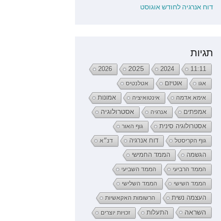
דוח אנרגיה לחודש אוגוסט
תגיות
2026
2025
2024
11:11
אגו
אוטיזם
אטלנטיס
אימא אדמה
אינטואיציה
אמונות
אמפתים
אסטרולוגיה
אנרגיה
אסטרולוגיה סינית
גוף האור
דוח אנרגיה
גוף הקריסטל
דנ״א
הממד החמישי
הגשמה
הממד הרביעי
הממד השביעי
הממד השישי
הממד השלישי
העצמה נשית
הרשומות האקאשיות
השראה
התעלות
זכויות יוצרים